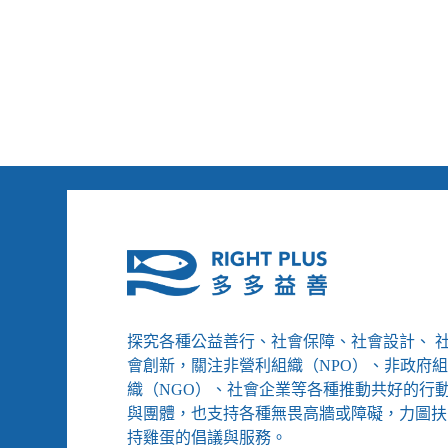
下
的
一
除
步
錯
在
程
哪
式
——
裡？
國
家
人
權
委
員
會
誕
生
探究各種公益善行、社會保障、社會設計、 
會創新，關注非營利組織（NPO）、非政府
織（NGO）、社會企業等各種推動共好的行
與團體，也支持各種無畏高牆或障礙，力圖扶
持雞蛋的倡議與服務。