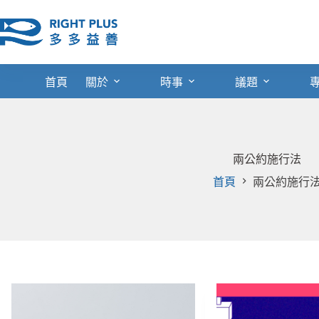
跳
至
主
要
內
首頁
關於
時事
議題
容
兩公約施行法
首頁
兩公約施行