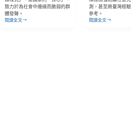
致力於為社會中邊緣而脆弱的群
測，甚至將臺灣經
體發聲。
參考。
閱讀全文
閱讀全文
【人
【人
權
權
星
星
期
期
三】
三】
國
兩
家
公
的
約
良
施
心
行
與
歡
軟
慶
10
實
週
力、
年！
政
臺
府
灣
內
的
建