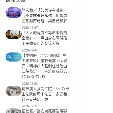
簡宏勳／「如果沒有戲劇，
我不會試著理解妳」用戲劇
回望越南母親、與自己和解
2026-08-07
「大人的角度不等於事情的
全貌」，一場由身心障礙孩
子主動發起的交流大會
2026-08-04
【雙週報 | 07/20-08/02】兒
少未來帳戶撥款最高 114 萬
元、精神病人強制住院改由
法院裁定、西拉雅族成為第
17 個原住民族
2026-08-03
精神病人強制住院，8/1 起改
由法院許可！法官：家庭和
社區支持是關鍵
2026-07-31
伍仕豪／當安樂死擴及障礙