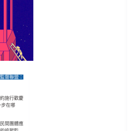
行監督聯盟：
公約施行歡慶
一步在哪
與民間團體應
見的追蹤監