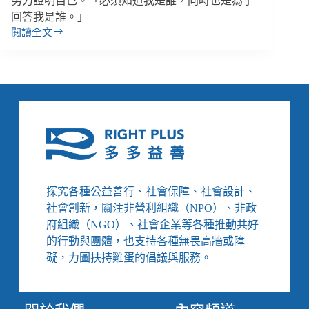
努力證明自己。「必須知道我是誰，同時也是為了
回答我是誰。」
閱讀全文
回
部
落？
我
是
誰？
為
什
麼
要
融
探究各種公益善行、社會保障、社會設計、
入？
社會創新，關注非營利組織（NPO）、非政
「原
府組織（NGO）、社會企業等各種推動共好
住
的行動與團體，也支持各種無畏高牆或障
民」
是
礙，力圖扶持雞蛋的倡議與服務。
一
種
身