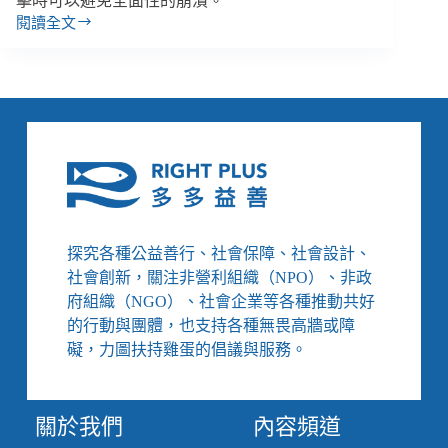
擊時可以避免全面性的崩潰。
閱讀全文
余
孟
勳
專
欄
／
汲
取
臺
灣
抗
探究各種公益善行、社會保障、社會設計、
疫
社會創新，關注非營利組織（NPO）、非政
經
府組織（NGO）、社會企業等各種推動共好
驗，
的行動與團體，也支持各種無畏高牆或障
強
化
礙，力圖扶持雞蛋的倡議與服務。
風
險
社
關於我們
內容頻道
會