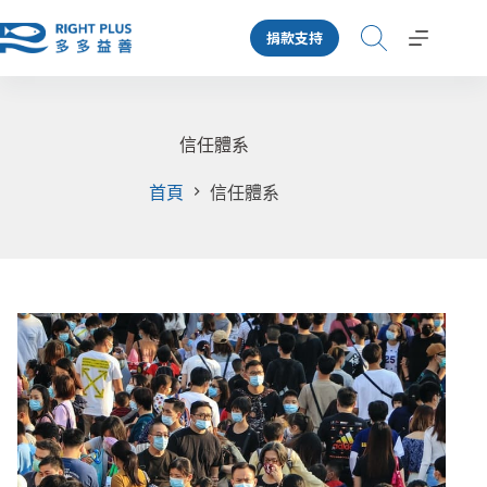
跳
捐款支持
至
主
要
內
容
信任體系
首頁
信任體系