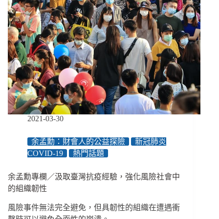
2021-03-30
余孟勳：財會人的公益探險
新冠肺炎
COVID-19
熱門話題
余孟勳專欄／汲取臺灣抗疫經驗，強化風險社會中
的組織韌性
風險事件無法完全避免，但具韌性的組織在遭遇衝