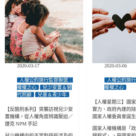
2020-03-17
2020-03-06
人權公約施行監督聯盟：
人權公約施
權權之心
兒少安置＆替
權權之心
代照顧
兒童＆青少年
【人權星期三】國
【反酷刑系列】突襲訪視兒少安
實力、政府內建的
置機構，從人權角度辨識壓迫／
國家人權委員會誕
捷克 NPM 手記
國家人權機構是「
兒少機構中的不當對待所涉及的
錯程式」，是國家