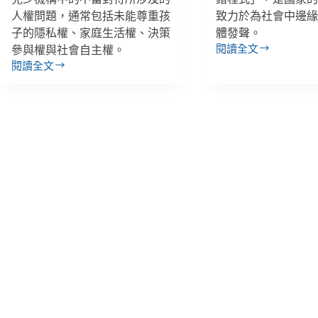
人權問題，通常包括未能尊重孩
致力於為社會中邊
子的隱私權、家庭生活權、決策
體發聲。
閱讀全文
參與權與社會自主權。
【人
閱讀全文
權
【反
星
酷
期
刑
三】
系
國
列】
家
突
的
襲
良
訪
心
視
與
兒
軟
少
實
安
力、
置
政
機
府
構，
內
從
建
人