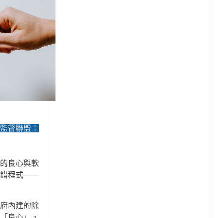
行監督聯盟：
家的良心與軟
除錯程式——
生
政府內建的除
的「良心」，