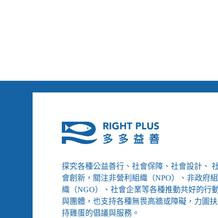
的
權
除
角
錯
度
程
辨
式
識
——
壓
國
迫
家
／
人
捷
權
克
委
NPM
員
手
會
記
誕
生
探究各種公益善行、社會保障、社會設計、 
會創新，關注非營利組織（NPO）、非政府
織（NGO）、社會企業等各種推動共好的行
與團體，也支持各種無畏高牆或障礙，力圖扶
持雞蛋的倡議與服務。