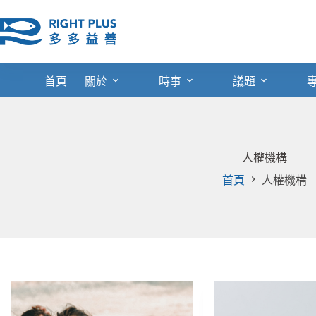
跳
至
主
要
內
首頁
關於
時事
議題
容
人權機構
首頁
人權機構