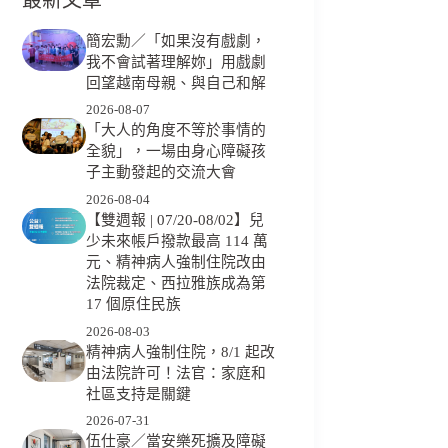
簡宏勳／「如果沒有戲劇，
我不會試著理解妳」用戲劇
回望越南母親、與自己和解
2026-08-07
「大人的角度不等於事情的
全貌」，一場由身心障礙孩
子主動發起的交流大會
2026-08-04
【雙週報 | 07/20-08/02】兒
少未來帳戶撥款最高 114 萬
元、精神病人強制住院改由
法院裁定、西拉雅族成為第
17 個原住民族
2026-08-03
精神病人強制住院，8/1 起改
由法院許可！法官：家庭和
社區支持是關鍵
2026-07-31
伍仕豪／當安樂死擴及障礙