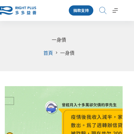
跳
捐款支持
至
主
要
內
容
一身債
首頁
一身債