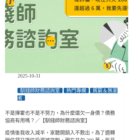
2025-10-31
馴錢師財務諮詢室
熱門專欄
貧窮＆無家
者
不是揮霍也不是不努力，為什麼還欠一身債？債務
協商有用嗎？／【馴錢師財務諮詢室】
疫情後我收入減半，家聽開銷入不敷出。為了週轉