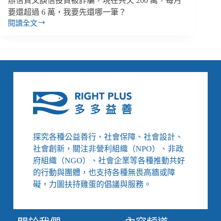
辦信貸又誤信投資被詐騙，現在共欠 200 萬，每月
要還超過 6 萬，我要先還哪一筆？
閱讀全文
不
是
揮
霍
也
不
是
不
努
力，
為
探究各種公益善行、社會保障、社會設計、
什
社會創新，關注非營利組織（NPO）、非政
麼
府組織（NGO）、社會企業等各種推動共好
還
的行動與團體，也支持各種無畏高牆或障
欠
一
礙，力圖扶持雞蛋的倡議與服務。
身
債？
債