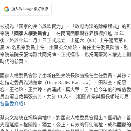
加入為 Google 偏好來源
被視為「國家的良心與軟實力」、「政府內建的除錯程式」的監
察院
「國家人權委員會」
，在民間團體與各界積極推進 20 年
後，終於今年 5 月 1 日正式成立，上週六（8/1）上午隨著第 6
屆 26 名監察委員上任，由蔡英文總統、首任主任委員陳菊、監
察院前院長張博雅共同揭牌，正式運作，也揭開臺灣人權史上劃
時代的新頁。
國家人權委員會除了由新任監察院長陳菊擔任主任委員，其餘 7
名指定委員為鴻義章（Upay Radiw Kanasaw）、田秋堇、紀惠
容、王幼玲、王榮璋、高涌誠、葉大華，另 2 位今年度的輪值委
員為蕭自佑與張菊芳，共計 10 人。（相關背景與擅長領域可見
各監委介紹
）
蔡英文總統在揭牌典禮中，對國家人權委員會提出 3 個期許，首
先是延續人權關懷，獨立、公正、有效的行使職權，成為
國家的