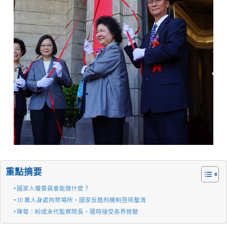
重點摘要
國家人權委員會能做什麼？
10 萬人身處拘禁場所，國家反酷刑機制亟待釐清
陳菊：盼成末代監察院長，隨時接受各界檢驗