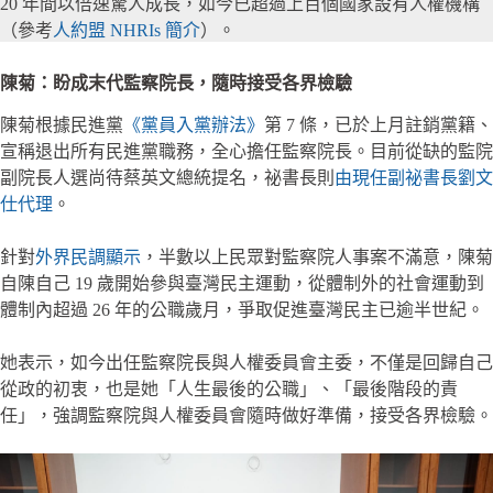
20 年間以倍速驚人成長，如今已超過上百個國家設有人權機構
（參考
人約盟 NHRIs 簡介
）。
陳菊：盼成末代監察院長，隨時接受各界檢驗
陳菊根據民進黨
《黨員入黨辦法》
第 7 條，已於上月註銷黨籍、
宣稱退出所有民進黨職務，全心擔任監察院長。目前從缺的監院
副院長人選尚待蔡英文總統提名，祕書長則
由現任副祕書長劉文
仕代理
。
針對
外界民調顯示
，半數以上民眾對監察院人事案不滿意，陳菊
自陳自己 19 歲開始參與臺灣民主運動，從體制外的社會運動到
體制內超過 26 年的公職歲月，爭取促進臺灣民主已逾半世紀。
她表示，如今出任監察院長與人權委員會主委，不僅是回歸自己
從政的初衷，也是她「人生最後的公職」、「最後階段的責
任」，強調監察院與人權委員會隨時做好準備，接受各界檢驗。