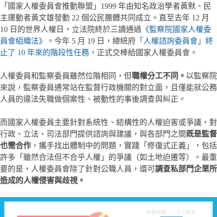
「國家人權委員會推動聯盟」1999 年由知名政治學者黃默、民
主運動者黃文雄發動 22 個公民團體共同成立。直至去年 12 月
10 日的世界人權日，立法院終於三讀通過
《監察院國家人權委
員會組織法》
。今年 5 月 19 日，總統府
「人權諮詢委員會」終
止了 10 年來的階段性任務
，正式交棒給國家人權委員會。
人權委員和監察委員雖然位階相同，但
職權分工不同。
以監察院
來說，監察委員通常站在監督行政機關的對立面，且僅能就公務
人員的違法失職做個案性、被動性的事後調查與糾正。
而國家人權委員主要針對系統性、結構性的人權迫害或爭議，對
行政、立法、司法部門提供諮詢與建議，與各部門之間
既是監督
也需合作
，攜手找出體制中的問題，實踐「修復式正義」，包括
許多「雖然合法但不合乎人權」的爭議（如土地迫遷等）。最重
要的是，人權委員會除了針對公職人員，還可
調查私部門企業所
造成的人權侵害與歧視。