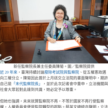
新任監察院長兼主任委員陳菊。圖／監察院提供
近 20 年來
，臺灣持續討論
廢除考試院與監察院
、從五權憲政邁
向三權分立。陳菊因此曾於上月送交立法院的書面聲明中，期許
自己是
「末代監察院長」
，並於此次記者會中重申，立法機關與
社會大眾若對此達到共識，她必定予以尊重。
但她也強調，未來就算監察院不再，不等於國家不再行使監察
權，人權委員會便是監院轉型的起點。蔡英文總統亦聲明，立法