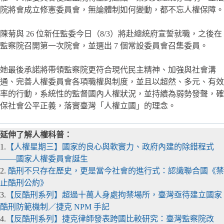
院將會成立修憲委員會，無論體制如何變動，都不忘人權保障。
陳菊與 26 位新任監委今日（8/3）將赴總統府宣誓就職，之後在
監察院召開第一次院會，並選出 7 個常設委員會召集委員。
她最後承諾將帶領監察院更符合現代民主精神、加強與社會溝
通、完善人權委員會各項職權與制度，並且以超然、多元、有效
率的行動，系統性的監督國內人權狀況，並持續為弱勢發聲，確
保社會公平正義，落實臺灣「人權立國」的理念。
延伸了解人權科普：
1.
【人權星期三】國家的良心與軟實力、政府內建的除錯程式
——國家人權委員會誕生
2.
酷刑不只存在歷史，更是當今社會的進行式：認識聯合國《禁
止酷刑公約》
3.
【反酷刑系列】超過十萬人身處拘禁場所，臺灣亟待建立國家
酷刑防範機制／捷克 NPM 手記
4.
【反酷刑系列】捷克律師發表跨國比較研究：臺灣監察院改