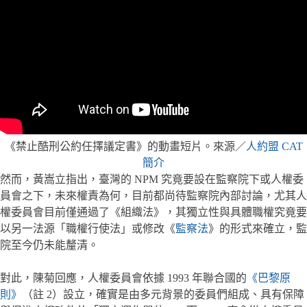
《禁止酷刑公約任擇議定書》的動畫短片。來源／
人約盟 CAT
簡介
然而，黃嵩立指出，臺灣的 NPM 究竟要設在監察院下或人權委
員會之下，未來權責為何，目前都尚待監察院內部討論，尤其人
權委員會目前僅通過了《組織法》，其獨立性與具體職權究竟要
以另一法源「職權行使法」或修改《
監察法
》的形式來確立，監
院至今仍未能釐清。
對此，陳菊回應，人權委員會依據 1993 年聯合國的
《巴黎原
則》
（註 2）設立，確實是由多元背景的委員們組成、具有保障