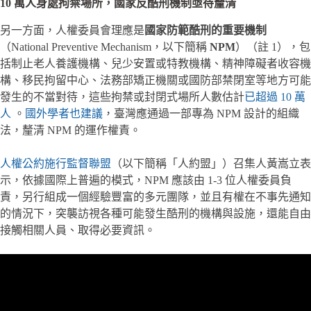
10 萬人身處拘禁場所，國家反酷刑機制亟待釐清
另一方面，人權委員會理應是
國家防範酷刑的重要機制
（National Preventive Mechanism，以下簡稱
NPM
）（註 1），包
括制止老人養護機構、兒少安置或特教機構、精神障礙者收容機
構、移民拘留中心、法務部矯正機關或國防部禁閉室等地方可能
發生的不當對待，這些拘禁或封閉式場所人數估計
已超過 10 萬
人
。
國外學者也建議
，臺灣應通過一部專為 NPM 設計的組織
法，釐清 NPM 的運作權責。
人權公約施行監督聯盟
（以下簡稱「人約盟」）召集人黃嵩立表
示，依據國際上普遍的模式，NPM 應該由 1-3 位人權委員負
責，另行組成一個經驗豐富的多元團隊，並且有權在不事先通知
的情況下，突襲訪視各種可能發生酷刑的機構與設施，還能自由
接觸相關人員、取得必要資訊。