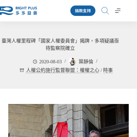
跳
捐款支持
至
主
要
內
容
臺灣人權里程碑「國家人權委員會」揭牌，多項疑議亟
待監察院確立
2020-08-03
葉靜倫
人權公約施行監督聯盟：權權之心
/
時事