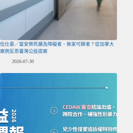
伍仕豪／當安樂死擴及障礙者、無家可歸者？從加拿大
案例反思臺灣公投提案
2026-07-30