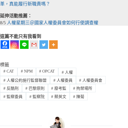
革，真能履行新職責嗎？
延伸活動推薦：
8/5
人權星期三＠國家人權委員會如何行使調查權
這篇不能只有我看到
456
標籤
#
CAT
#
NPM
#
OPCAT
#
人權
#
人權公約施行監督聯盟
#
人權委員
#
人權委員會
#
反酷刑
#
巴黎原則
#
廢考監
#
拘禁場所
#
監察委員
#
監察院
#
蔡英文
#
陳菊