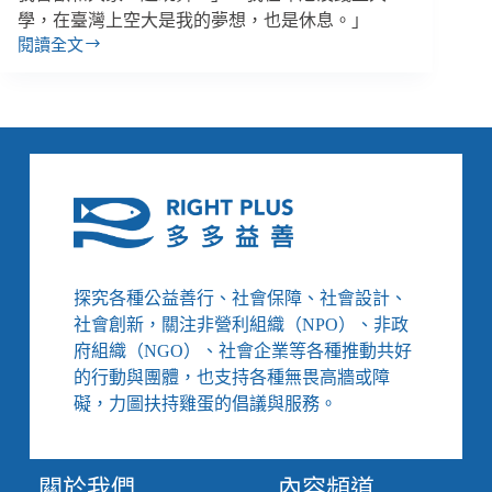
學，在臺灣上空大是我的夢想，也是休息。」
閱讀全文
休
假
做
什
麼？
移
工
的
異
鄉
圓
探究各種公益善行、社會保障、社會設計、
夢
社會創新，關注非營利組織（NPO）、非政
之
府組織（NGO）、社會企業等各種推動共好
旅
的行動與團體，也支持各種無畏高牆或障
／
【後
礙，力圖扶持雞蛋的倡議與服務。
臺
人
生
關於我們
內容頻道