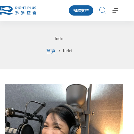
跳
捐款支持
至
主
要
內
Indri
容
Indri
首頁