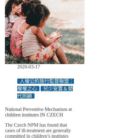
2020-03-17
人權公約施行監督聯盟：
權權之心
兒少安置＆替
代照顧
National Preventive Mechanism at
children institutes IN CZECH
The Czech NPM has found that
cases of ill-treatment are generally
committed in children’s institutes