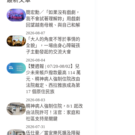
簡宏勳／「如果沒有戲劇，
我不會試著理解妳」用戲劇
回望越南母親、與自己和解
2026-08-07
「大人的角度不等於事情的
全貌」，一場由身心障礙孩
子主動發起的交流大會
2026-08-04
【雙週報 | 07/20-08/02】兒
少未來帳戶撥款最高 114 萬
元、精神病人強制住院改由
法院裁定、西拉雅族成為第
17 個原住民族
2026-08-03
精神病人強制住院，8/1 起改
由法院許可！法官：家庭和
社區支持是關鍵
2026-07-31
伍仕豪／當安樂死擴及障礙