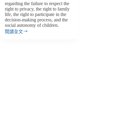
regarding the failure to respect the
right to privacy, the right to family
life, the right to participate in the
decision-making process, and the
social autonomy of children.
閱讀全文
National
Preventive
Mechanism
at
children
institutes
IN
CZECH