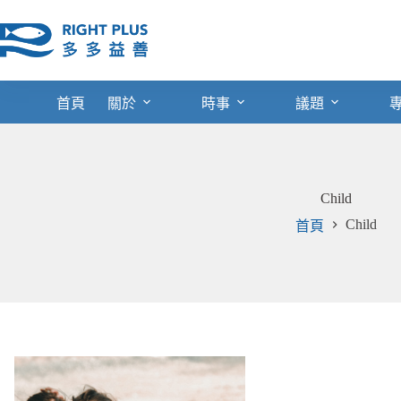
跳
至
主
要
內
首頁
關於
時事
議題
容
Child
Child
首頁