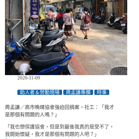
論：
手
無
寸
鐵
的
抵
抗，
與
非
自
願
2020-11-09
的
隱
助人者＆勞動現場
周孟謙專欄
時事
身
周孟謙／高市晚晴協會強迫回捐案，社工：「我才
是那個有問題的人嗎？」
「我也想保護協會，但是到最後我真的是受不了，
我開始懷疑，我才是那個有問題的人吧？」