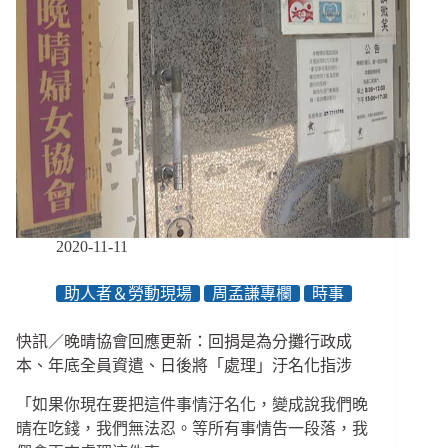
動
修
羅
場
3
大
陷
阱
與
4
大
訴
2020-11-11
求，
籲
助人者＆勞動現場
周孟謙專欄
時事
政
府
嚴
快訊／晚晴協會回應更新：回捐是為分攤行政成
正
本、年底全員資遣、日後將「處理」汙名化指涉
看
待、
「如果你現在要把這件事情汙名化，變成說我們晚
完
晴在吃錢，我們無法忍。等所有事情告一段落，我
善