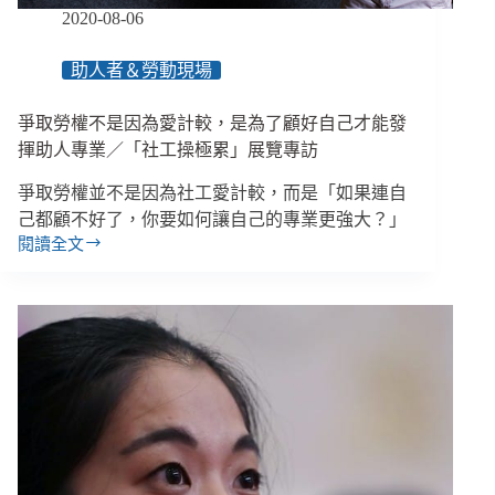
個
2020-08-06
有
問
助人者＆勞動現場
題
的
爭取勞權不是因為愛計較，是為了顧好自己才能發
人
嗎？」
揮助人專業／「社工操極累」展覽專訪
爭取勞權並不是因為社工愛計較，而是「如果連自
己都顧不好了，你要如何讓自己的專業更強大？」
閱讀全文
爭
取
勞
權
不
是
因
為
愛
計
較，