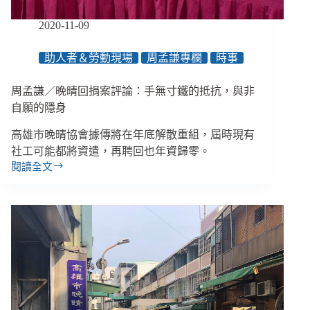
本、
年
2020-11-09
底
全
助人者＆勞動現場
周孟謙專欄
時事
員
資
周孟謙／晚晴回捐案評論：手無寸鐵的抵抗，與非
遣、
日
自願的隱身
後
高雄市晚晴協會據傳將在年底解散重組，屆時現有
將
「處
社工可能都將資遣，再聘回也年資歸零。
理」
閱讀全文
周
汙
孟
名
謙
化
／
指
晚
涉
晴
回
捐
案
評