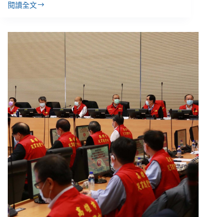
展
閱讀全文
高
覽
雄
專
兒
訪
福
中
心
人
員
為
隔
離
者
送
餐
途
中
車
禍，
社
會
局：