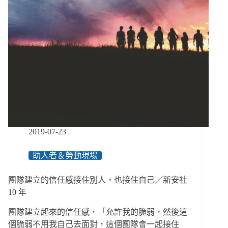
餐，
民
眾
無
理
要
求
爆
量、
排
擠
弱
2019-07-23
勢
服
助人者＆勞動現場
務
惹
團隊建立的信任感接住別人，也接住自己／新安社
議
10 年
團隊建立起來的信任感，「允許我的脆弱，然後這
個脆弱不用我自己去面對，這個團隊會一起接住