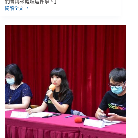
們會再來處理這件事。」
社
閱讀全文
會
快
安
訊
全
／
網
晚
晴
協
會
回
應
更
新：
回
捐
是
為
分
攤
行
政
成