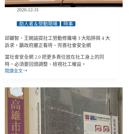
勞
動
2020-12-31
影
展
助人者＆勞動現場
時事
座
談
紀
邱顯智、王婉諭提社工勞動修羅場 3 大陷阱與 4 大
實
訴求，籲政府嚴正看待、完善社會安全網
當社會安全網 2.0 把更多責任放在社工身上的同
時，必須要回頭調整、檢視社工權益。
閱讀全文
邱
顯
智、
王
婉
諭
提
社
工
勞