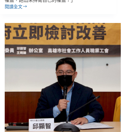
權益，跑出來捍衛自己的權益？」
閱讀全文
我
們
過
得
不
好，
需
要
照
顧
的
人
也
不
會
好
／
2021
五
一