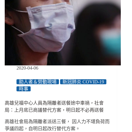
是
為
了
顧
好
自
己
才
能
發
揮
2020-04-06
助
人
助人者＆勞動現場
新冠肺炎 COVID-19
專
時事
業
／
「社
高雄兒福中心人員為隔離者送餐途中車禍，社會
工
局：上月底已商議替代方案，明日起不必再送餐
操
極
高雄社會局為隔離者派送三餐， 因人力不堪負荷而
累」
爭議四起，自明日起改行替代方案。