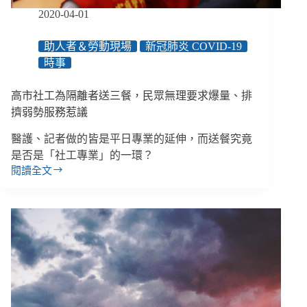
上
2020-04-01
月
底
助人者＆勞動現場
新冠肺炎 COVID-19
已
時事
商
議
替
高市社工為隔離者送三餐，民眾無理要求爆量、排
代
擠弱勢服務惹議
方
案，
醫護、記者做的皆是平日專業的延伸，而送餐究竟
明
是否是「社工專業」的一環？
日
閱讀全文
高
起
市
不
社
必
工
再
為
送
隔
餐
離
者
送
三