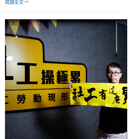
閱讀全文
周
孟
謙
／
高
市
晚
晴
協
會
強
迫
回
捐
案，
社
工：
「我
才
是
那