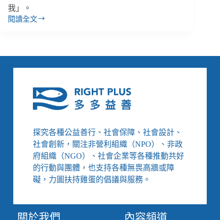
我」。
閱讀全文
團
隊
建
立
的
信
任
感
接
住
別
探究各種公益善行、社會保障、社會設計、
人，
社會創新，關注非營利組織（NPO）、非政
也
府組織（NGO）、社會企業等各種推動共好
接
的行動與團體，也支持各種無畏高牆或障
住
自
礙，力圖扶持雞蛋的倡議與服務。
己
／
新
關於我們
內容頻道
安