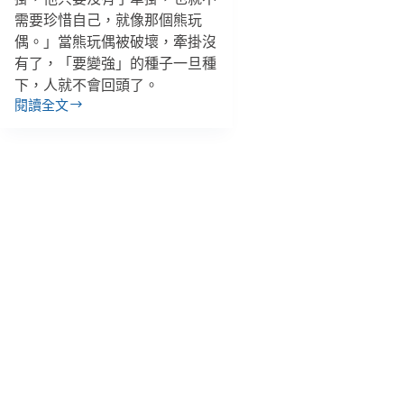
需要珍惜自己，就像那個熊玩
偶。」當熊玩偶被破壞，牽掛沒
有了，「要變強」的種子一旦種
下，人就不會回頭了。
閱讀全文
「沒
了
牽
掛
就
會
不
計
後
果」
《失
樂
園》
少
年
演