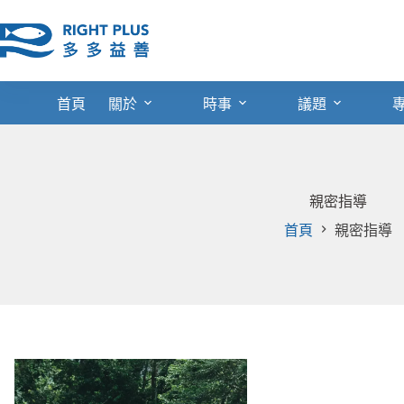
跳
至
主
要
內
首頁
關於
時事
議題
容
親密指導
首頁
親密指導