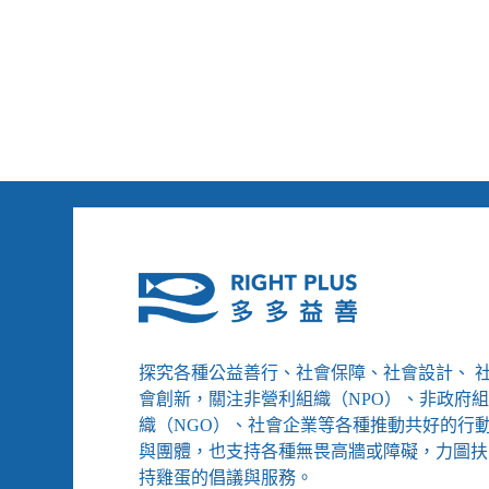
員
洪
君
昊、
陳
俞
諺
談
育
幼
院
生
存
探究各種公益善行、社會保障、社會設計、 
會創新，關注非營利組織（NPO）、非政府
織（NGO）、社會企業等各種推動共好的行
與團體，也支持各種無畏高牆或障礙，力圖扶
持雞蛋的倡議與服務。