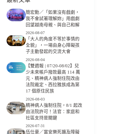
簡宏勳／「如果沒有戲劇，
我不會試著理解妳」用戲劇
回望越南母親、與自己和解
2026-08-07
「大人的角度不等於事情的
全貌」，一場由身心障礙孩
子主動發起的交流大會
2026-08-04
【雙週報 | 07/20-08/02】兒
少未來帳戶撥款最高 114 萬
元、精神病人強制住院改由
法院裁定、西拉雅族成為第
17 個原住民族
2026-08-03
精神病人強制住院，8/1 起改
由法院許可！法官：家庭和
社區支持是關鍵
2026-07-31
伍仕豪／當安樂死擴及障礙