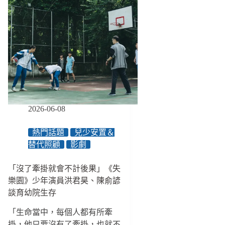
2026-06-08
熱門話題
兒少安置＆
替代照顧
影劇
「沒了牽掛就會不計後果」《失
樂園》少年演員洪君昊、陳俞諺
談育幼院生存
「生命當中，每個人都有所牽
掛，他只要沒有了牽掛，也就不