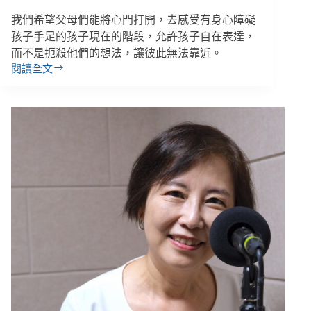
我們希望父母們能將心門打開，去感受有身心障礙
孩子手足的孩子現在的階段，允許孩子自在表達，
而不是扼殺他們的想法，讓彼此無法靠近。
閱讀全文
懿
晨
／
「我
是
姊
姊
還
是
妹
妹？」
沒
有
一
個
父
母