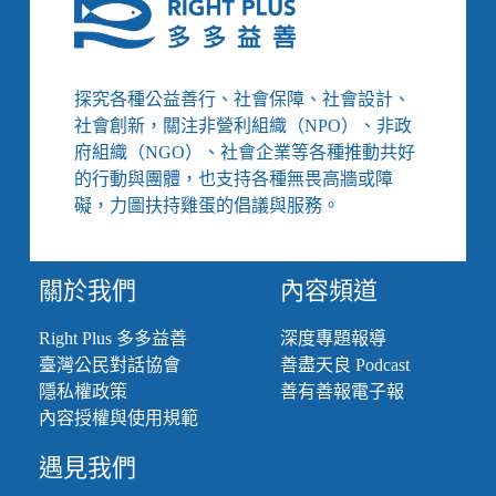
納
健
保，
每
探究各種公益善行、社會保障、社會設計、
月
社會創新，關注非營利組織（NPO）、非政
多
府組織（NGO）、社會企業等各種推動共好
57
的行動與團體，也支持各種無畏高牆或障
元
即
礙，力圖扶持雞蛋的倡議與服務。
可
避
免
關於我們
內容頻道
一
人
Right Plus 多多益善
深度專題報導
住
臺灣公民對話協會
善盡天良 Podcast
院
全
隱私權政策
善有善報電子報
家
內容授權與使用規範
倒
遇見我們