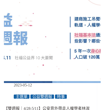
顧
者
為
什
麼
需
要
諮
商？
是
治
癒
也
是
預
防
／
2023-05-12
【眾
聲
主選單
公益雙週報
時事
相
EP85】
【雙週報｜4/28-5/11】公安意外帶走人權學者林淑