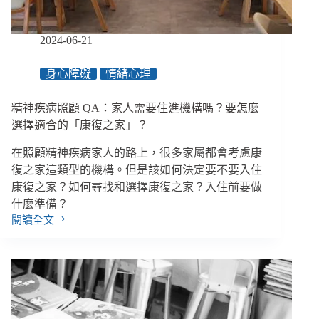
兒
一
起
2024-06-21
跌
撞
身心障礙
情緒心理
也
一
精神疾病照顧 QA：家人需要住進機構嗎？要怎麼
起
強
選擇適合的「康復之家」？
壯
在照顧精神疾病家人的路上，很多家屬都會考慮康
復之家這類型的機構。但是該如何決定要不要入住
康復之家？如何尋找和選擇康復之家？入住前要做
什麼準備？
閱讀全文
精
神
疾
病
照
顧
QA：