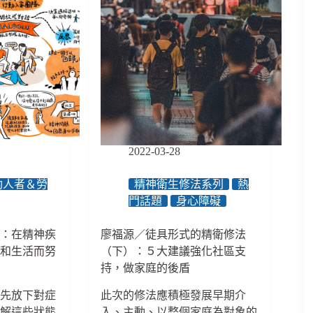
2022-03-28
助人者＆勞
精神衛生修法系列
熱
門話題
身心障礙
隊：在精神疾
廖福源／徒具形式的精衛修法
係和生活而努
（下）：５大建議強化社區支
持，做家庭的後盾
調先放下對症
此次的修法應積極發展早期介
了解這些狀態
入、主動、以整個家庭為對象的