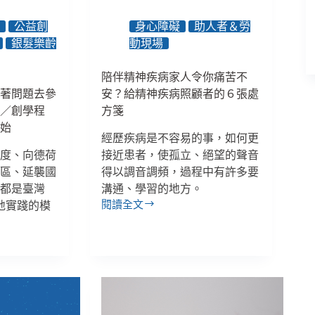
化
社
年
公益創
身心障礙
助人者＆勞
區
銀髮樂齡
動現場
支
持，
陪伴精神疾病家人令你痛苦不
做
家
帶著問題去參
安？給精神疾病照顧者的６張處
庭
務／創學程
方箋
的
開始
後
經歷疾病是不容易的事，如何更
盾
制度、向德荷
接近患者，使孤立、絕望的聲音
園區、延襲國
得以調音調頻，過程中有許多要
，都是臺灣
溝通、學習的地方。
閱讀全文
在地實踐的模
陪
伴
精
神
疾
病
家
人