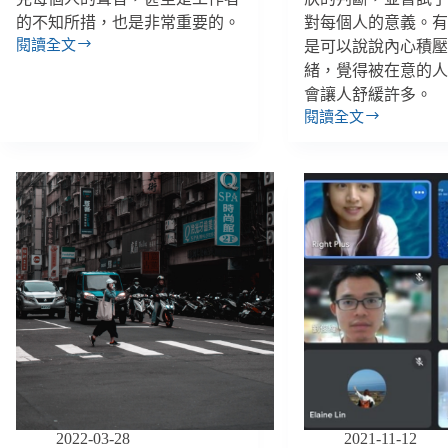
的不知所措，也是非常重要的。
對每個人的意義。
閱讀全文
是可以說說內心積
開
緒，覺得被在意的
放
會讓人舒緩許多。
式
對
閱讀全文
敲
話
敲
3
話
步：
行
以
動
身
入
而
家
為
團
「人」
隊：
的
在
角
精
色，
神
和
疾
精
病
神
之
疾
2022-03-28
2021-11-12
外，