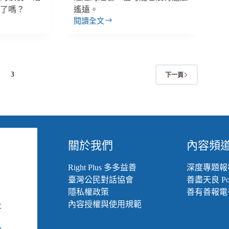
會了嗎？
遙遠。
閱讀全文
【影
音】
你
不
孤
3
下一頁
單！
幻
聽
也
可
以
關於我們
內容頻
好
好
生
Right Plus 多多益善
深度專題報
活：
臺灣公民對話協會
善盡天良 Pod
超
隱私權政策
善有善報電
越
內容授權與使用規範
社
聲
組
音、