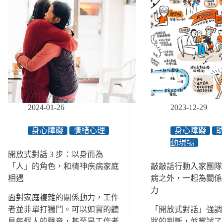
2024-01-26
2023-12-29
身心障礙
情緒心理
身心障礙
動現場
開放式對話 3 步：以身而為
「人」的角色，和精神疾病家庭
敲敲話行動入家團
相遇
病之外，一起為關
力
面對家庭複雜的關係動力，工作
者並非單打獨鬥。可以如實的聽
「開放式對話」強
見每個人的聲音，甚至是工作者
狀的判斷，並嘗試