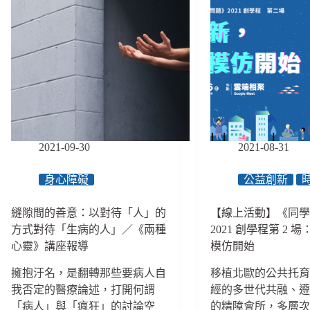
臺
的
灣：
精
帶
衛
著
修
問
法
題
（上）：
去
出
參
院
訪，
後
帶
不
2021-09-30
2021-08-31
著
到
視
5%
野
身心障礙
公益創新
的
做
人
服
縫隙間的善意：以對待「人」的
【線上活動】《同
能
務
帶
方式對待「生病的人」／《兩種
2021 創學程第 2 
／
病
心靈》講座報導
模仿開始
創
生
學
活，
擁抱汙名，是翻轉那些要病人自
移植北歐的公共托
程
社
我否定的醫療論述，打開何謂
經的多世代共融、
２：
會
「病人」與「瘋狂」的討論空
的精障會所，多層
創