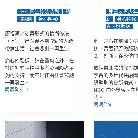
病
一
家
起
精神衛生修法系列
熱
兒童＆青少
庭
為
門話題
身心障礙
新
身心障礙
相
關
遇
＆長期照顧
係
廖福源／徒具形式的精衛修法
和
（上）：出院後不到 5% 的人能
他山之石在臺灣：
生
帶病生活，社會悲劇一再重演
訪，帶著視野做服
活
２：創新，從模仿
而
痛心的強調，請在醫療之外，在
努
社區裡給精神障礙者及照顧者足
取經自北歐的保母
力
夠的支持，而不是任由社會悲劇
學習的多世代共融
一再發生。
際準則的會所模式
閱讀全文
NGO 向外學習、
廖
式。
福
閱讀全文
源
他
／
山
徒
之
具
石
形
在
式