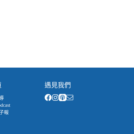
道
遇見我們
導
cast
子報