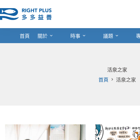
跳
至
主
要
內
首頁
關於
時事
議題
容
活泉之家
首頁
活泉之家