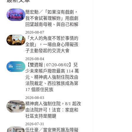
簡宏勳／「如果沒有戲劇，
我不會試著理解妳」用戲劇
回望越南母親、與自己和解
2026-08-07
「大人的角度不等於事情的
全貌」，一場由身心障礙孩
子主動發起的交流大會
2026-08-04
【雙週報 | 07/20-08/02】兒
少未來帳戶撥款最高 114 萬
元、精神病人強制住院改由
法院裁定、西拉雅族成為第
17 個原住民族
2026-08-03
精神病人強制住院，8/1 起改
由法院許可！法官：家庭和
社區支持是關鍵
2026-07-31
伍仕豪／當安樂死擴及障礙