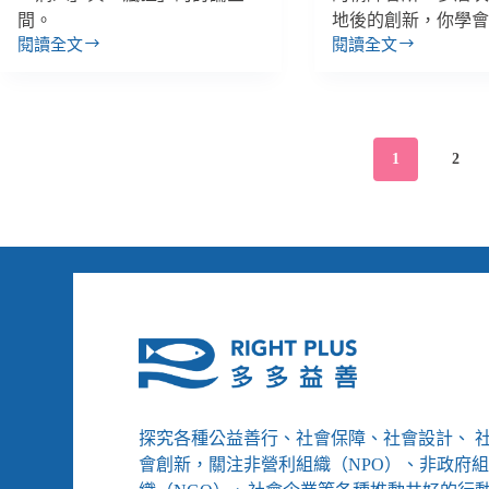
悲
間。
地後的創新，你學
新，
劇
從
閱讀全文
閱讀全文
縫
【線
一
模
隙
上
再
仿
間
活
重
開
的
動】
演
始
善
《同
1
2
意：
學
以
我
對
有
待
問
「人」
題》
2021
的
創
方
學
式
程
對
第
待
2
「生
場：
病
創
探究各種公益善行、社會保障、社會設計、 
的
新，
會創新，關注非營利組織（NPO）、非政府
人」
從