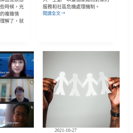
有些時候，光
服務和社區危機處理機制。
閱讀全文
壓的複雜情
廖
人理解了，就
福
源
／
徒
具
形
式
的
精
衛
修
法
（下）：
５
大
建
議
強
2021-10-27