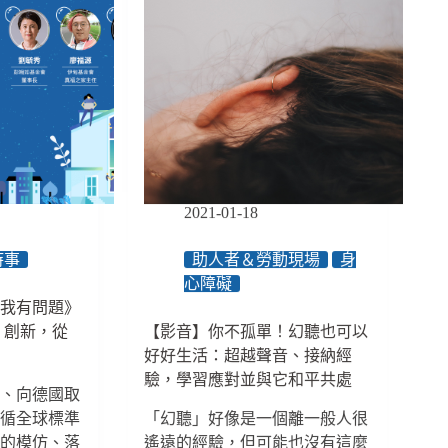
令
你
痛
苦
不
安？
給
精
神
疾
2021-01-18
病
照
時事
助人者＆勞動現場
身
顧
心障礙
者
學我有問題》
的
場：創新，從
【影音】你不孤單！幻聽也可以
６
好好生活：超越聲音、接納經
張
處
驗，學習應對並與它和平共處
育、向德國取
方
遵循全球標準
「幻聽」好像是一個離一般人很
箋
次的模仿、落
遙遠的經驗，但可能也沒有這麼