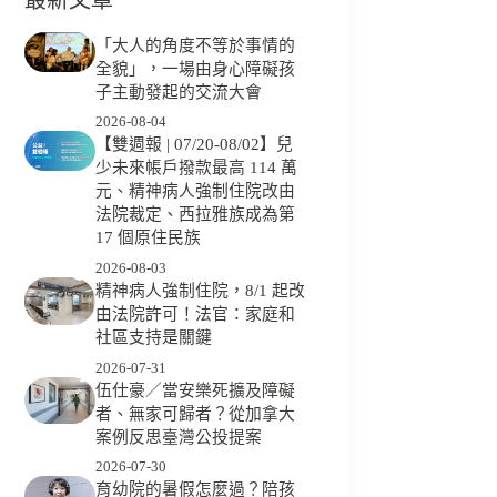
「大人的角度不等於事情的
全貌」，一場由身心障礙孩
子主動發起的交流大會
2026-08-04
【雙週報 | 07/20-08/02】兒
少未來帳戶撥款最高 114 萬
元、精神病人強制住院改由
法院裁定、西拉雅族成為第
17 個原住民族
2026-08-03
精神病人強制住院，8/1 起改
由法院許可！法官：家庭和
社區支持是關鍵
2026-07-31
伍仕豪／當安樂死擴及障礙
者、無家可歸者？從加拿大
案例反思臺灣公投提案
2026-07-30
育幼院的暑假怎麼過？陪孩