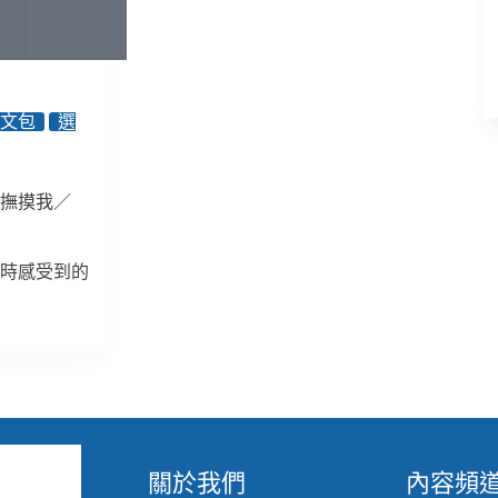
傷
害
又
互
相
圖文包
選
依
存
／
《街
你撫摸我／
頭
的
流
平時感受到的
離
者》
關於我們
內容頻