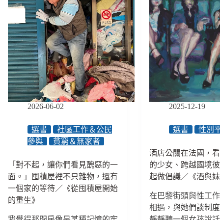
2026-06-02
2025-12-19
選書
社區工作＆公民
選書
性別
參與
貧窮＆無家者
酒店公關在法國，
「對不起，讓你們看見醜惡的一
的少女、跨越國境
面。」囤積屋裡不只雜物，還有
起做倡議／《酒與
一個家的等待／《從囤積屋開始
在巴黎街頭與性工
的重生》
相遇，與她們談制
我覺得那間房像是某種記憶的牢
靜靜聽一個女孩說