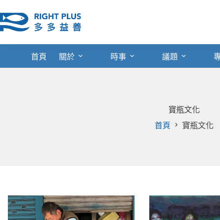
跳
至
主
要
內
首頁
關於
時事
議題
容
寶瓶文化
首頁
寶瓶文化