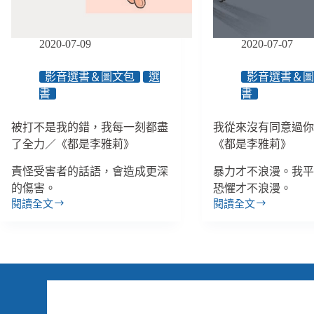
面。」
國
囤
境
積
彼
2020-07-09
2020-07-07
屋
此
裡
理
不
影音選書＆圖文包
選
影音選書＆
解、
只
書
書
一
雜
起
物，
做
被打不是我的錯，我每一刻都盡
我從來沒有同意過
還
倡
了全力／《都是李雅莉》
《都是李雅莉》
有
議
一
／
責怪受害者的話語，會造成更深
暴力才不浪漫。我
個
《酒
的傷害。
恐懼才不浪漫。
家
與
閱讀全文
閱讀全文
的
被
我
妹
等
打
從
仔
待
不
來
的
／
是
沒
日
《從
我
有
常》
囤
的
同
積
錯，
意
屋
我
過