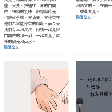
籠，只要不把通往世界的門開
和語言的人，在同
啟，裡頭的氣味、記憶與時光，
上彼此看見。
閱讀全文
也許就永遠不會消失，會停留在
酒
他們希望能停留的階段。而今天
店
我們有幸和叔叔、阿姨一起見證
公
關
門開啟的那一刻，一起看見了屋
在
外的陽光和雨水。
法
閱讀全文
「對
國，
不
看
起，
見
讓
性
你
產
們
業
看
中
見
的
醜
少
惡
女、
的
跨
一
越