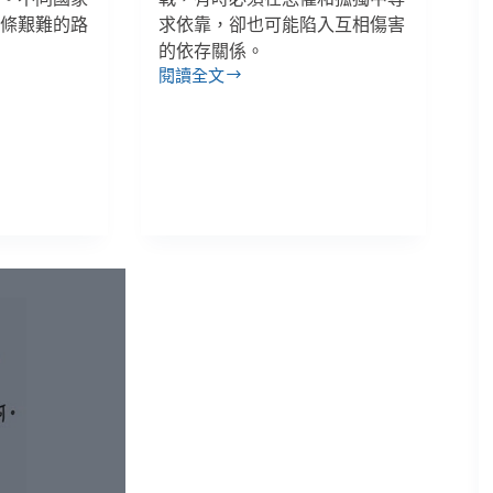
一條艱難的路
求依靠，卻也可能陷入互相傷害
的依存關係。
閱讀全文
當
一
個
女
生
流
浪
街
頭：
性
暴
力
和
安
全
感，
互
相