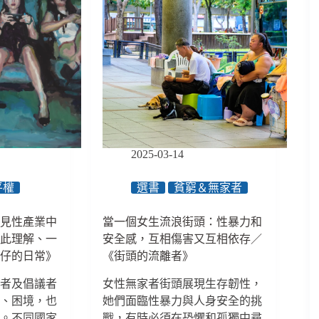
2025-03-14
平權
選書
貧窮＆無家者
看見性產業中
當一個女生流浪街頭：性暴力和
彼此理解、一
安全感，互相傷害又互相依存／
妹仔的日常》
《街頭的流離者》
作者及倡議者
女性無家者街頭展現生存韌性，
度、困境，也
她們面臨性暴力與人身安全的挑
話。不同國家
戰，有時必須在恐懼和孤獨中尋