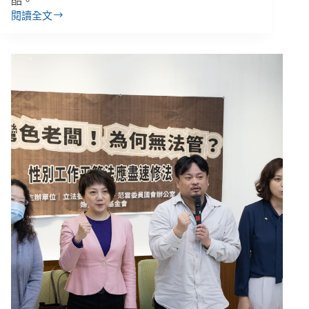
酷。
閱讀全文
「所
謂
實
習，
可
能
是
一
顆
顆
洗
不
完
的
頭。」
髮
廊
實
習
建