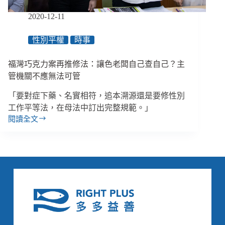
教
美
2020-12-11
夢，
化
性別平權
時事
作
白
福灣巧克力案再推修法：讓色老闆自己查自己？主
日
夢
管機關不應無法可管
／
「要對症下藥、名實相符，追本溯源還是要修性別
《失
去
工作平等法，在母法中訂出完整規範。」
青
閱讀全文
福
春
灣
的
巧
孩
克
子》
力
案
再
推
修
法：