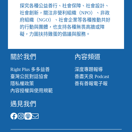
讓
探究各種公益善行、社會保障、社會設計、
色
社會創新，關注非營利組織（NPO）、非政
老
府組織（NGO）、社會企業等各種推動共好
闆
的行動與團體，也支持各種無畏高牆或障
自
己
礙，力圖扶持雞蛋的倡議與服務。
查
自
己？
關於我們
內容頻道
主
管
Right Plus 多多益善
深度專題報導
機
臺灣公民對話協會
善盡天良 Podcast
關
不
隱私權政策
善有善報電子報
應
內容授權與使用規範
無
法
遇見我們
可
管