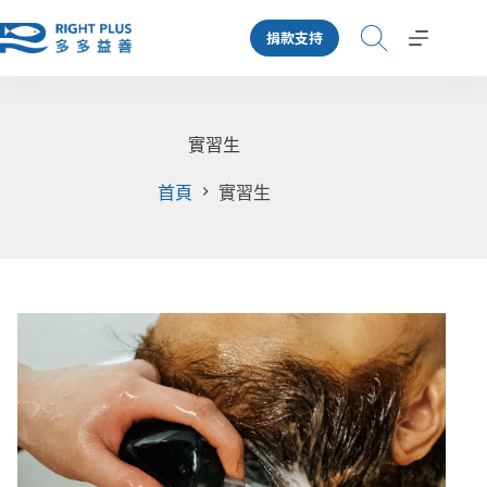
跳
捐款支持
至
主
要
內
容
實習生
首頁
實習生