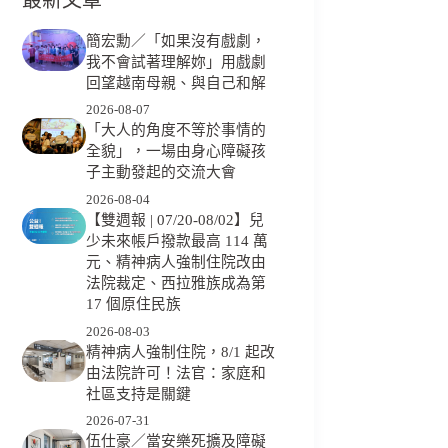
簡宏勳／「如果沒有戲劇，
我不會試著理解妳」用戲劇
回望越南母親、與自己和解
2026-08-07
「大人的角度不等於事情的
全貌」，一場由身心障礙孩
子主動發起的交流大會
2026-08-04
【雙週報 | 07/20-08/02】兒
少未來帳戶撥款最高 114 萬
元、精神病人強制住院改由
法院裁定、西拉雅族成為第
17 個原住民族
2026-08-03
精神病人強制住院，8/1 起改
由法院許可！法官：家庭和
社區支持是關鍵
2026-07-31
伍仕豪／當安樂死擴及障礙