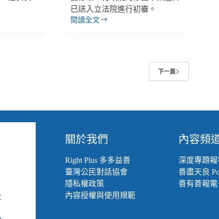
一
已送入立法院進行初審。
站
閱讀全文
【雙
式
週
服
報
務
｜
3/11-
2
下一頁
3/24】
《精
神
衛
生
法》
將
關於我們
內容頻
修
法、
Right Plus 多多益善
深度專題報
「安
臺灣公民對話協會
善盡天良 Pod
寧
隱私權政策
善有善報電
療
內容授權與使用規範
社
護」
給
組
付