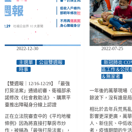
QA
照
彙
資
整、
源
狒
今
狒
年
事
起
件
全
讓
免
2022-12-30
2022-07-25
原
費、
住
身
主選單
公益雙週報
新冠肺炎 COV
民
心
時事
區工作＆公民
狩
障
＆無家者
獵
礙
被
「防
【雙週報｜12/16-12/29】「最強
汙
災
打房法案」通過初審、衛福部承
一年後的萬華現場
名
萬
諾修改《社會救助法》、購票平
餘波下，沒有誰是
化、
年
臺推出障礙身分線上認證
釋
曆」
相比於去年兵荒馬
憲
獲
正在立法院審查中的《平均地權
影響更深更廣，萬
讓
國
條例》因為將直接打擊房市炒
人、新住民、中低
離
際
作，被稱為「最強打房法案」，
者，疫情期間的生