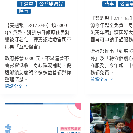
變
「斷
主選單
公益雙週報
時事
公益
相
崖
時事
懲
式」
【雙週報｜2/17-3/
罰！
脫
【雙週報｜3/17-3/30】領 6000
源今年起全免費、
救
貧，
QA 彙整、狒狒事件讓原住民狩
災萬年曆」獲國際
助
全
獵被汙名化、釋憲讓離婚官司不
國考可申請手語服
和
家
用再「互相傷害」
就
想
衛福部推出「到宅
業
辦
政府將發 6000 元，不過這會不
導」及「轉介個別
如
法
會影響低收、身心障礙補助？偏
商服務」今年起，申請
何
繼
並
續
遠鄉鎮怎麼領？多多益善都幫你
務都免費。
行、
當
閱讀全文
整理清楚。
【雙
助
窮
閱讀全文
週
【雙
人
人
報
週
自
｜
報
立？
2/17-
｜
3/2】
3/17-
2
3/30】
項
領
長
6000