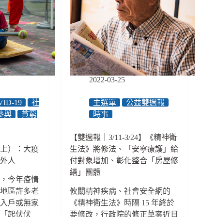
性
法
犯
舉
罪」
辦
納
公
入
聽
刑
會
法、
《氣
2022-03-25
候
法》
ID-19
社
主選單
公益雙週報
三
參與
貧窮
時事
讀
通
【雙週報｜3/11-3/24】《精神衛
過、
（上）：大疫
生法》將修法、「安寧療護」給
勞
動
局外人
付對象增加、彰化整合「房屋修
部
繕」團體
亂，今年疫情
推
華地區許多老
出
攸關精神疾病、社會安全網的
移
收入戶或無家
《精神衛生法》時隔 15 年終於
工
活「起伏伏
要修改，行政院的修正草案近日