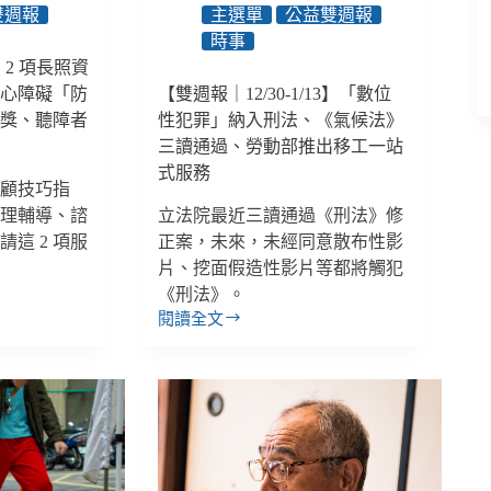
草
雙週報
主選單
公益雙週報
案、
時事
公
2】2 項長照資
司
身心障礙「防
【雙週報｜12/30-1/13】「數位
沒
大獎、聽障者
性犯罪」納入刑法、《氣候法》
有
依
務
三讀通過、勞動部推出移工一站
法
式服務
照顧技巧指
聘
心理輔導、諮
用
立法院最近三讀通過《刑法》修
障
這 2 項服
正案，未來，未經同意散布性影
礙
片、挖面假造性影片等都將觸犯
者
《刑法》。
最
閱讀全文
【雙
高
週
罰
10
報
萬、
｜
12/30-
《特
1/13】
教
「數
法》
位
修