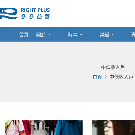
跳
至
主
要
內
首頁
關於
時事
議題
容
中低收入戶
首頁
中低收入戶