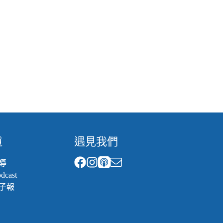
道
遇見我們
導
cast
子報