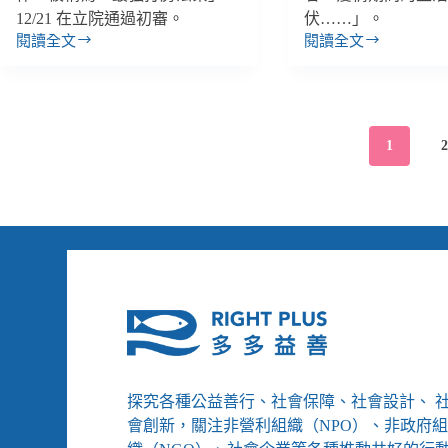
婚
大
12/21 在立院通過初審。
伏……」。
官
獎、
閱讀全文
閱讀全文
司
聽
【雙
一
不
障
週
年
用
者
報
後
再
國
｜
的
「互
考
12/16-
萬
1
相
可
12/29】
華
傷
申
「最
現
害」
請
強
場
手
打
（上）：
語
房
大
服
法
疫
務
案」
餘
通
波
過
下，
初
沒
審、
有
衛
誰
探究各種公益善行、社會保障、社會設計、 
福
是
部
會創新，關注非營利組織（NPO）、非政府
局
承