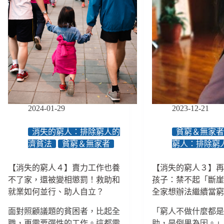
2024-01-29
2023-12-21
消失的窮人：排除窮人的
貧窮＆無家
濟貧法
貧窮＆無家者
窮人：排除窮
【消失的窮人４】賣力工作也養
【消失的窮人３】
不了家，還被變相懲罰！救助和
孩子：禁不起「斷
就業如何並行、助人自立？
全家想辦法繼續當
面對照顧議題的貧困者，比起全
「窮人不做什麼都
職，更需要彈性的工作。這都需
助，是倒果為因。