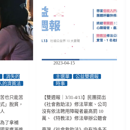
2023-04-15
者
消失的
主選單
公益雙週報
人的濟貧法
時事
再苦也只能苦
【雙週報｜3/31-4/13】民團提出
崖式」脫貧，
《社會救助法》修法草案、公司
窮人
沒有依法聘用障礙者最高罰 10
萬、《特教法》修法舉辦公聽會
是為了拿補
」國家應漸進
臺灣《社會救助法》中有許多不