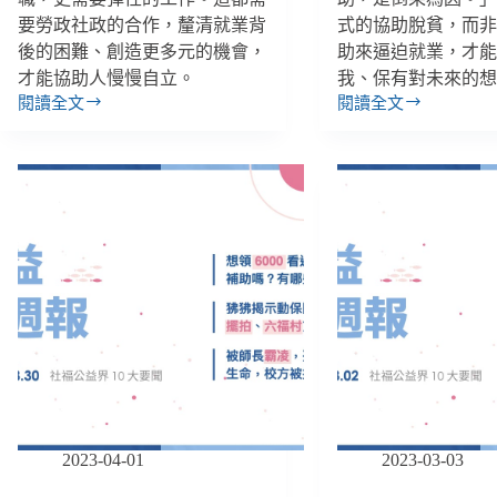
要勞政社政的合作，釐清就業背
式的協助脫貧，而
後的困難、創造更多元的機會，
助來逼迫就業，才
才能協助人慢慢自立。
我、保有對未來的
閱讀全文
閱讀全文
【消
【消
失
失
的
的
窮
窮
人
人
４】
３】
賣
再
力
苦
工
也
作
只
也
能
養
苦
不
孩
了
子：
家，
禁
2023-04-01
2023-03-03
還
不
被
起