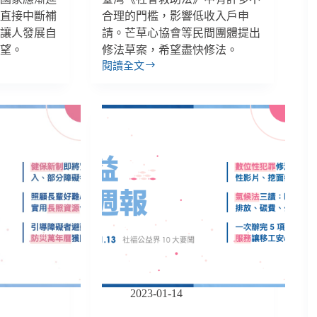
非直接中斷補
合理的門檻，影響低收入戶申
能讓人發展自
請。芒草心協會等民間團體提出
想望。
修法草案，希望盡快修法。
閱讀全文
【雙
週
報
｜
3/31-
4/13】
民
團
提
出
《社
會
救
助
法》
修
2023-01-14
法