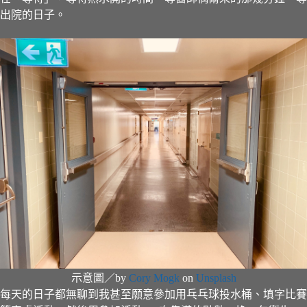
出院的日子。
示意圖／by
Cory Mogk
on
Unsplash
每天的日子都無聊到我甚至願意參加用乓乓球投水桶、填字比賽