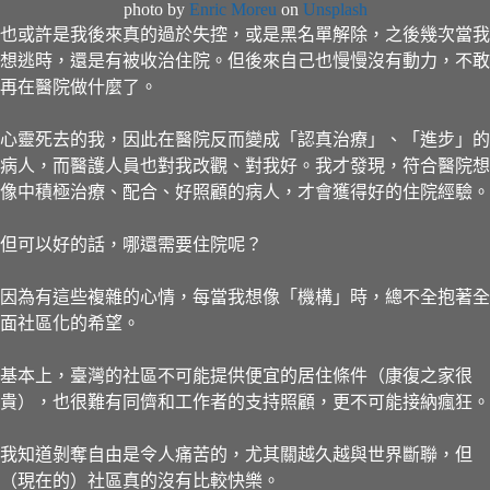
photo by
Enric Moreu
on
Unsplash
也或許是我後來真的過於失控，或是黑名單解除，之後幾次當我
想逃時，還是有被收治住院。但後來自己也慢慢沒有動力，不敢
再在醫院做什麼了。
心靈死去的我，因此在醫院反而變成「認真治療」、「進步」的
病人，而醫護人員也對我改觀、對我好。我才發現，符合醫院想
像中積極治療、配合、好照顧的病人，才會獲得好的住院經驗。
但可以好的話，哪還需要住院呢？
因為有這些複雜的心情，每當我想像「機構」時，總不全抱著全
面社區化的希望。
基本上，臺灣的社區不可能提供便宜的居住條件（康復之家很
貴），也很難有同儕和工作者的支持照顧，更不可能接納瘋狂。
我知道剝奪自由是令人痛苦的，尤其關越久越與世界斷聯，但
（現在的）社區真的沒有比較快樂。