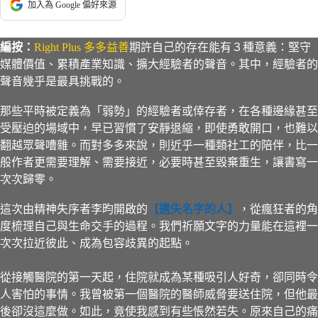
加入為 Google 偏好來源
編按：
Right Plus 多多益善
期許自己的存在
能有３種意義：堅守
媒體價值、累積產業知識、擴大經驗者的聲音。其中，經驗者的
聲音幾乎是最具挑戰的。
那些平時被定義為「弱勢」的經驗者或倖存者，在各種邊緣甚至
受壓迫的場域中，早已習慣了安靜退縮，即使勇敢開口，也難以
翻越眾聲嘈雜。而對多多來說，則近乎一種類社工的陪伴，比一
般作者更需要理解、需要接近，必要時甚至毀棄重生，讓書寫一
次次歸零。
這次由精神失序者李昀開啟的
【遺失名字的人】
，從瘋狂者的角
度梳理自己與生命交手的過程。我們祈願文字的力量能在這裡一
次次拉近彼此、成為包容歧異的起點。
從接觸醫院的第一天起，住院就成為某種吸引人好奇，卻同時令
人害怕的事情。我曾被第一個醫院的醫師威脅要送住院，但他最
後卻沒這麼做。如此，竟使我感到有些悵然若失。原來自己的痛