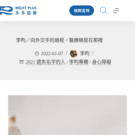
跳
捐款支持
至
主
要
內
容
李昀／向外交手的過程，醫療總是在那裡
2022-01-07
李昀
2021 遺失名字的人
/
李昀專欄
/
身心障礙