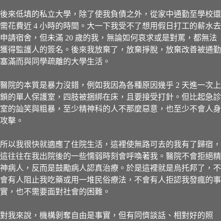
後來低填的私立大學，除了使我負債之外，從家中通勤至學校還
需花費近 4 小時的時間。大一下我受不了想用假日打工的薪水去
申請宿舍，但未滿 20 歲的我，無論如何哀求或是對罵，都無法
獲得監護人的簽名。後來我放棄了，放棄掙脫，放棄改善被通勤
塞滿而與同學疏離的大學生活。
醫院的本質是暴力沒錯，例如我因為各種原因幾乎 2 天進一次上
鎖的單人保護室，四肢被捆綁在床，且要接受打針。但比起急診
室的訕笑與粗暴，至少精神科的人不那麼惡意，也至少不會人身
攻擊。
所以我很快就適應了住院生活，這裡使無路可去的我有了歸宿，
這往往在我出院後的一些懦弱時刻會呼喚著我。醫院不會拒絕精
神病人，反而是鼓勵病人認真治療。於是這裡就是烏托邦了，不
會有人阻止我吃藥或用一堆民俗療法，不會有人拒認我發瘋的事
實，也不需要面對社會的困難。
對我來說，機構剝奪自由是事實，但有同儕談話、相對好的照