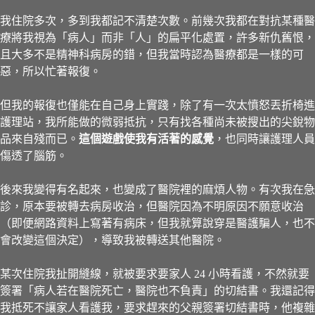
我住院多次，多到我都記不清楚次數。前幾次我都在對抗某種醫
療將我視為「病人」而非「人」的扁平化處置，許多新仇舊恨，
且大多不是精神科病房的錯，但我當時認為醫療都是一樣的可
惡，所以忙著報復。
但我的報復也僅能在自己身上實踐，除了有一次太憤怒丟折椅進
護理站，我所能做的微弱抵抗，只有找各種尚未被搜出的尖銳物
品來自殘而已。
這個遊戲使我有活著的感覺
，也同時讓護理人員
傷透了腦筋。
後來我變得有名起來，也變成了醫院裡的麻煩人物。有次我在急
診，原本要被轉去病房收治，但醫院因為不明原因不願意收治
（即便網路資料上寫著有病床，但我就算說穿是醫護騙人，也不
會改變這個決定），導致我被轉送其他醫院。
某次住院我扯開縫線，就被要求要家人 24 小時看護，不然就要
簽署「病人若在醫院死亡，醫院也不負責」的切結書。我還記得
我抵死不讓家人看護我，要求趕來的父親簽署切結書時，他複雜