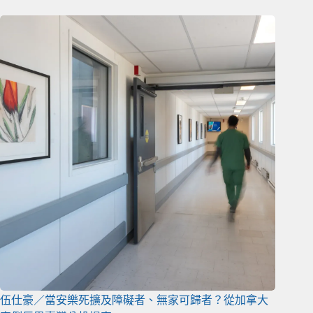
伍仕豪／當安樂死擴及障礙者、無家可歸者？從加拿大