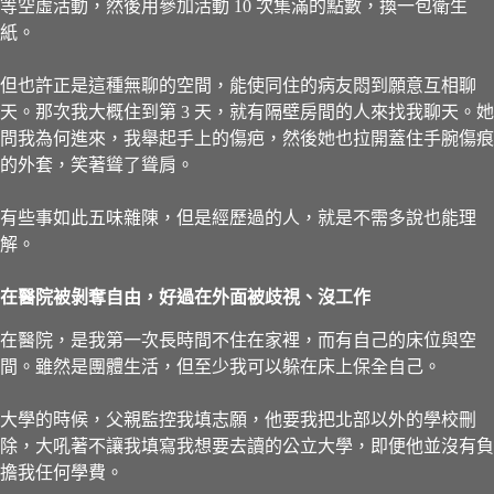
等空虛活動，然後用參加活動 10 次集滿的點數，換一包衛生
紙。
但也許正是這種無聊的空間，能使同住的病友悶到願意互相聊
天。那次我大概住到第 3 天，就有隔壁房間的人來找我聊天。她
問我為何進來，我舉起手上的傷疤，然後她也拉開蓋住手腕傷痕
的外套，笑著聳了聳肩。
有些事如此五味雜陳，但是經歷過的人，就是不需多說也能理
解。
在醫院被剝奪自由，好過在外面被歧視、沒工作
在醫院，是我第一次長時間不住在家裡，而有自己的床位與空
間。雖然是團體生活，但至少我可以躲在床上保全自己。
大學的時候，父親監控我填志願，他要我把北部以外的學校刪
除，大吼著不讓我填寫我想要去讀的公立大學，即便他並沒有負
擔我任何學費。