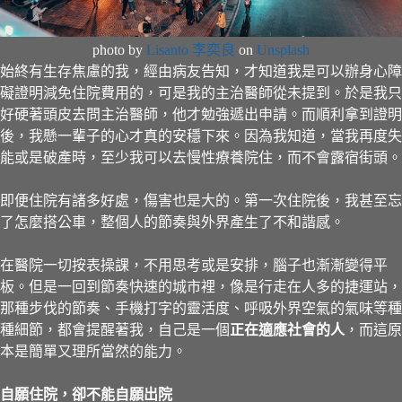
photo by
Lisanto 李奕良
on
Unsplash
始終有生存焦慮的我，經由病友告知，才知道我是可以辦身心障
礙證明減免住院費用的，可是我的主治醫師從未提到。於是我只
好硬著頭皮去問主治醫師，他才勉強遞出申請。而順利拿到證明
後，我懸一輩子的心才真的安穩下來。因為我知道，當我再度失
能或是破產時，至少我可以去慢性療養院住，而不會露宿街頭。
即便住院有諸多好處，傷害也是大的。第一次住院後，我甚至忘
了怎麼搭公車，整個人的節奏與外界產生了不和諧感。
在醫院一切按表操課，不用思考或是安排，腦子也漸漸變得平
板。但是一回到節奏快速的城市裡，像是行走在人多的捷運站，
那種步伐的節奏、手機打字的靈活度、呼吸外界空氣的氣味等種
種細節，都會提醒著我，自己是一個
正在適應社會的人
，而這原
本是簡單又理所當然的能力。
自願住院，卻不能自願出院