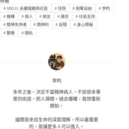
標籤
#
SDG11 永續城鄉與社區
#
住院
#
剝奪自由
#
李昀
#
機構
#
病人
#
病友
#
痛苦
#
社區支持
#
精神失序者
#
精神科
#
自殘
#
身心障礙
#
醫療
#
隱私
李昀
多年之後，決定不當精神病人，不說很多專
業的術語，把人彈開。過去種種，我想重新
開始。
議題是來自生命的深度理解，所以最重要
的，是讓更多人可以進入。