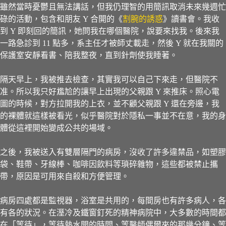
雖然當時憂鬱且無法講話，但我仍理智的用簡訊取消未來幾週忙
碌的活動，包含和朋友 Y 合開的《
割腕的誘惑
》讀書會。我收
到 Y 即刻回的簡訊，她問我在哪個醫院，說要來找我。後來我
一路急診到 11 點多，系主任才被師丈載走，然後 Y 就在我關的
保護室安靜看書、陪我整夜，直到針劑使我睡著。
隔天早上，我被推去檢查，其實我可以自己下來走，但醫院不
准。所以我只好尷尬的讓早上出現的父親跟 Y 來推床。照心電
圖的時候，對方拉開我的上衣，並不顧父親跟 Y 還在旁邊，我
的裸體就這樣被看光，似乎醫院對於隱私一事並不在意，我的身
體從這裡開始變成公共的場域。
之後，我被送入有雙層隔門的病房，沒收了許多違禁品，如塑膠
袋、鞋帶、牙線棒、咖啡因飲料等瑣碎雜物，這些都被禁止攜
帶，原因是可用來自殺和方便管理。
病房四處都是監視器，浴室是共用的，每間房也有許多病人，各
有各的狀況。在溼冷及鐵窗釘死的精神病院中，大多數的時間都
在「等待」，等待熱水開的時間、等醫師偶爾來的那幾分鐘、等