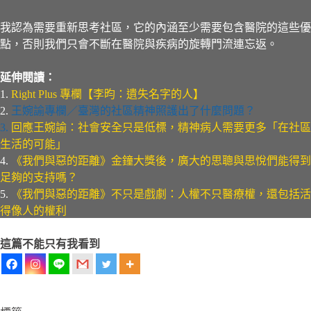
我認為需要重新思考社區，它的內涵至少需要包含醫院的這些優
點，否則我們只會不斷在醫院與疾病的旋轉門流連忘返。
延伸閱讀：
1.
Right Plus 專欄【李昀：遺失名字的人】
2.
王婉諭專欄／臺灣的社區精神照護出了什麼問題？
3.
回應王婉諭：社會安全只是低標，精神病人需要更多「在社區
生活的可能」
4.
《我們與惡的距離》金鐘大獎後，廣大的思聰與思悅們能得到
足夠的支持嗎？
5.
《我們與惡的距離》不只是戲劇：人權不只醫療權，還包括活
得像人的權利
這篇不能只有我看到