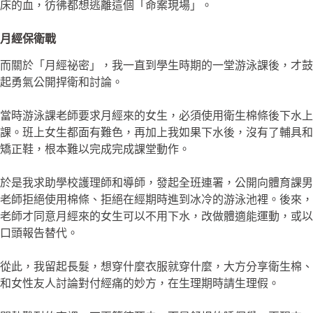
床的血，彷彿都想逃離這個「命案現場」。
月經保衛戰
而關於「月經祕密」，我一直到學生時期的一堂游泳課後，才鼓
起勇氣公開捍衛和討論。
當時游泳課老師要求月經來的女生，必須使用衛生棉條後下水上
課。班上女生都面有難色，再加上我如果下水後，沒有了輔具和
矯正鞋，根本難以完成完成課堂動作。
於是我求助學校護理師和導師，發起全班連署，公開向體育課男
老師拒絕使用棉條、拒絕在經期時進到冰冷的游泳池裡。後來，
老師才同意月經來的女生可以不用下水，改做體適能運動，或以
口頭報告替代。
從此，我留起長髮，想穿什麼衣服就穿什麼，大方分享衛生棉、
和女性友人討論對付經痛的妙方，在生理期時請生理假。