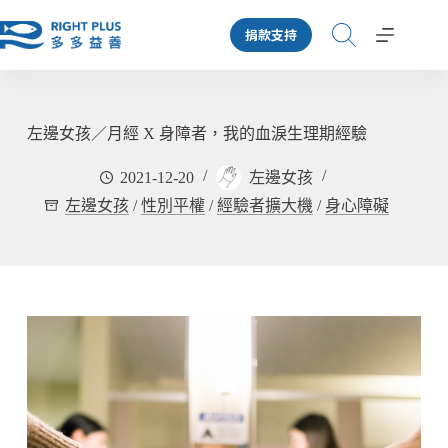
跳
捐款支持
至
主
要
內
容
左邊女孩／月經 X 身障者，我的血淚生理期經驗
2021-12-20
左邊女孩
左邊女孩
/
性別平權
/
經驗者擴大機
/
身心障礙