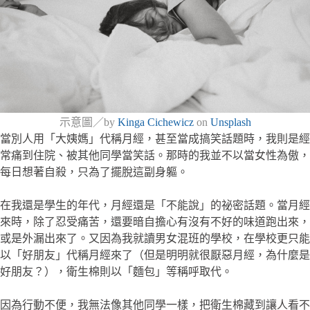
示意圖／by
Kinga Cichewicz
on
Unsplash
當別人用「大姨媽」代稱月經，甚至當成搞笑話題時，我則是經
常痛到住院、被其他同學當笑話。那時的我並不以當女性為傲，
每日想著自殺，只為了擺脫這副身軀。
在我還是學生的年代，月經還是「不能說」的祕密話題。當月經
來時，除了忍受痛苦，還要暗自擔心有沒有不好的味道跑出來，
或是外漏出來了。又因為我就讀男女混班的學校，在學校更只能
以「好朋友」代稱月經來了（但是明明就很厭惡月經，為什麼是
好朋友？），衛生棉則以「麵包」等稱呼取代。
因為行動不便，我無法像其他同學一樣，把衛生棉藏到讓人看不