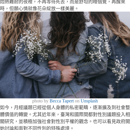
悶熱難耐的夜裡，不再等待死去，而是舒坦的睡個覺，再醒來
時，但願心情就像花朵綻放一樣美麗。
photo by
Becca Tapert
on
Unsplash
如今，月經議題已經從個人身體的私密範疇，逐漸擴及到社會整
體價值的轉變。尤其近年來，臺灣和國際間都對性別議題投入相
關研究，並積極加強社會對性別平權的觀念。也可以看見政府開
始討論和面對不同性別的特殊處境。