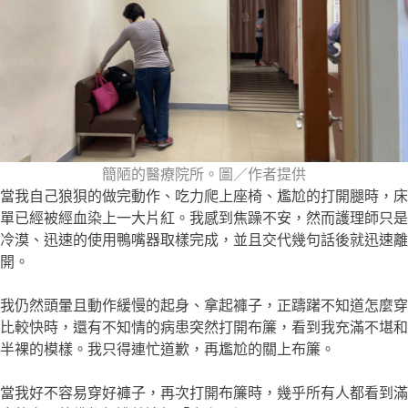
簡陋的醫療院所。圖／作者提供
當我自己狼狽的做完動作、吃力爬上座椅、尷尬的打開腿時，床
單已經被經血染上一大片紅。我感到焦躁不安，然而護理師只是
冷漠、迅速的使用鴨嘴器取樣完成，並且交代幾句話後就迅速離
開。
我仍然頭暈且動作緩慢的起身、拿起褲子，正躊躇不知道怎麼穿
比較快時，還有不知情的病患突然打開布簾，看到我充滿不堪和
半裸的模樣。我只得連忙道歉，再尷尬的關上布簾。
當我好不容易穿好褲子，再次打開布簾時，幾乎所有人都看到滿