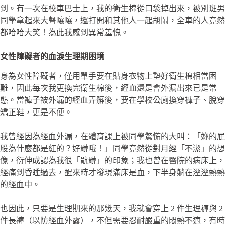
到。有一次在校車巴士上，我的衛生棉從口袋掉出來，被別班男
同學拿起來大聲嚷嚷，還打開和其他人一起胡鬧，全車的人竟然
都哈哈大笑！為此我感到異常羞愧。
女性障礙者的血淚生理期困境
身為女性障礙者，僅用單手要在貼身衣物上墊好衛生棉相當困
難，因此每次我更換完衛生棉後，經血還是會外漏出來已是常
態。當褲子被外漏的經血弄髒後，要在學校公廁換穿褲子、脫穿
矯正鞋，更是不便。
我曾經因為經血外漏，在體育課上被同學驚慌的大叫：「妳的屁
股為什麼都是紅的？好髒哦！」同學竟然從對月經「不潔」的想
像，衍伸成認為我很「骯髒」的印象；我也曾在醫院的病床上，
經痛到昏睡過去，醒來時才發現滿床是血，下半身躺在溼溼熱熱
的經血中。
也因此，只要是生理期來的那幾天，我就會穿上 2 件生理褲與 2
件長褲（以防經血外露），不但需要忍耐嚴重的悶熱不適，有時