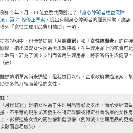
例如今年 3 月，19 位立委共同擬定了
「身心障礙者權益保障
法」第 71 條
修正草案
，提出有關身心障礙者的經費補助，應該
增列「女性生理用品費用補助」一項。
提案說明中，也清楚提到「
月經貧窮
」和「
女性障礙者
」的直接
關聯，指出障礙女性因為需求較特殊，在生理用品上的花費可能
比較高，若為了減少支出而省用生理用品，將影響衛生與健康。
（註）
雖然這項草案尚未通過，但我拭目以待，企求政府通過法案，幫
助更多為月經而苦惱的女性。
註：
「月經貧窮」是指女性為了生理用品等必要支出，而承受經濟負
擔，不平等的現象尤其發生在特定群體或特定社會階層的女性身
上，影響這些女性的衛生權和健康權（例如減少生理用品的更換
次數而容易感染）。