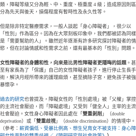
類，障礙等級又分為輕、中、重度、極重度 4 級；造成原因則區
分為先天與後天，損傷程度有暫時性及永久性等。
但是除非特定醫療需求，一般人談起「身心障礙者」，很少以
「性別」作為區分。因為在大眾刻板印象中，我們都被認為同樣
是「需要幫助的人」。雖然近年逐漸有許多研究探討障礙者的情
慾，但在討論情感和性需求之前，還有最基本的「性別」問題。
女性障礙者的身體和性，向來是比男性障礙者更隱晦的話題
。甚
至有家長為了「保護」自己的女性障礙者孩子，進行停止生長手
術，解決月經所帶來的護理麻煩，甚至摘除子宮，避免孩子被強
暴懷孕。
過去的研究
也曾提及，障礙女性的「性別處境」被「父權」掌控
的主流社會壓迫，而「障礙處境」又受到「健全人」主宰的主流
社會壓迫。女性身心障礙者因此處在「
雙重剝削
」（double
deprivation）或「
雙重歧視
」（double discrimination）的情境中。
（參考：
薪資偏低、受暴比例高、想生兒育女不被支持：身心障
礙女性面對的雙重歧視／《障礙研究與社會政策》
）