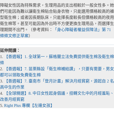
障礙女性因為特殊需求，生理用品的支出相較於一般女性多。她
們可能因為難以讓衛生棉貼合貼身衣物，只能選用價格較高的褲
型衛生棉；或者因長期臥床，只能擇長度較長但價格較高的夜用
衛生棉等。甚至可能因為外出時不方便更換生理用品，而選擇生
理期間不出門。（參考資料：
「身心障礙者權益保障法」第 71
條條文修正草案
）
延伸閱讀：
1.
【善週報】1. 全球第一，蘇格蘭立法免費提供衛生棉及衛生棉
條
2.
【善週報】7. 苗栗縣設「衛生棉補給讚」，只要有需要，男女
都可以領取免費衛生棉
3.
【善週報】7. 臺南市「登月計畫」解決月經貧窮，源起自 2 名
高中生的作業
4.
【全球精選】8.
中日女性起身倡議，扭轉文化中的月經羞恥、
改善月經貧窮
5.
Right Plus 專欄【左邊女孩】