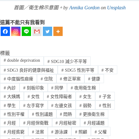
首圖／衛生棉示意圖。by
Annika Gordon
on
Unsplash
這篇不能只有我看到
標籤
#
double deprivation
#
SDG10 減少不平等
#
SDG3 良好的健康與福祉
#
SDG5 性別平等
#
不安
#
中度腦性麻痺
#
住院
#
修正草案
#
健康
#
內診
#
刻板印象
#
同學
#
夜用衛生棉
#
大姨媽
#
女性
#
女性障礙者
#
女生
#
子宮
#
學生
#
左手寫字
#
左邊女孩
#
弱勢
#
性別
#
性別平權
#
性別議題
#
悶熱
#
更換衛生棉
#
月經
#
月經保衛戰
#
月經秘密
#
月經議題
#
月經貧窮
#
法案
#
游泳課
#
照顧
#
父權