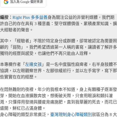
加入為 Google 偏好來源
編按：
Right Plus 多多益善
身為關注公益的非營利媒體，我們期
許自己的存在具有 3 種意義：堅守媒體價值、累積產業知識、擴
大經驗者的聲音。
其中，「經驗者」不限於特定身分或群體，卻常被認定為需要照
顧的「弱勢」。我們希望透過第一人稱的書寫，讓讀者了解許多
獨特的經歷與感受，也讓他們不再只能由人詮釋。
本專欄作者「
左邊女孩
」是一名中度腦性麻痺者，右半身肢體不
協調，以左眼觀察世界、左腳徐緩前行，並以左手寫字，寫下那
些實實在在的經歷。
在悶熱難耐的夜裡，年少的我根本不知道，身上有顆種子逐漸發
芽，開始在血液擴散奔放，想衝破天際，只會用眼淚和顫抖灌
溉，只懂得用發燒與腰痠背痛施肥，直到我華麗的死去，而花已
盛開，鮮紅已占滿身體。
身心障礙的類型非常廣泛，
臺灣現制身心障礙類別
就區分為 8 大