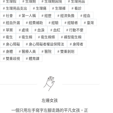
#
生理假
#
生理期
#
生理期困境
#
生理用品
#
生理用品支出
#
生理痛
#
生理褲
#
看診
#
社會
#
第一人稱
#
經歷
#
經濟負擔
#
經血
#
經血外漏
#
經費補助
#
經驗
#
經驗者
#
臺灣
#
草案
#
處境
#
血淚
#
血紅
#
行動不便
#
衛生
#
衛生棉
#
衛生棉條
#
褲型衛生棉
#
身心障礙
#
身心障礙者權益保障法
#
身障者
#
身體
#
醫療人員
#
醫院
#
雙重剝削
#
雙重歧視
#
體育課
左邊女孩
一個只用左手寫字左腳走路的平凡女孩，正