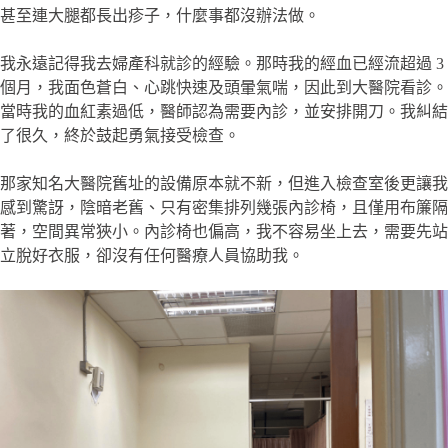
甚至連大腿都長出疹子，什麼事都沒辦法做。
我永遠記得我去婦產科就診的經驗。那時我的經血已經流超過 3
個月，我面色蒼白、心跳快速及頭暈氣喘，因此到大醫院看診。
當時我的血紅素過低，醫師認為需要內診，並安排開刀。我糾結
了很久，終於鼓起勇氣接受檢查。
那家知名大醫院舊址的設備原本就不新，但進入檢查室後更讓我
感到驚訝，陰暗老舊、只有密集排列幾張內診椅，且僅用布簾隔
著，空間異常狹小。內診椅也偏高，我不容易坐上去，需要先站
立脫好衣服，卻沒有任何醫療人員協助我。