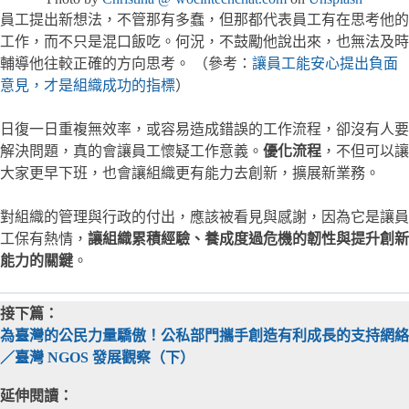
員工提出新想法，不管那有多蠢，但那都代表員工有在思考他的
工作，而不只是混口飯吃。何況，不鼓勵他說出來，也無法及時
輔導他往較正確的方向思考。 （參考：
讓員工能安心提出負面
意見，才是組織成功的指標
）
日復一日重複無效率，或容易造成錯誤的工作流程，卻沒有人要
解決問題，真的會讓員工懷疑工作意義。
優化流程
，不但可以讓
大家更早下班，也會讓組織更有能力去創新，擴展新業務。
對組織的管理與行政的付出，應該被看見與感謝，因為它是讓員
工保有熱情，
讓組織累積經驗、養成度過危機的韌性與提升創新
能力的關鍵
。
接下篇：
為臺灣的公民力量驕傲！公私部門攜手創造有利成長的支持網絡
／臺灣 NGOS 發展觀察（下）
延伸閱讀：