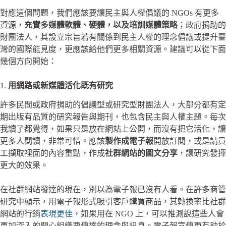
對應這個問題，我們應該要讓民主與人權倡議的 NGOs 有更多
資源，
充實多媒體軟體、硬體，以及培訓媒體策略
；政府捐助的
財團法人，其設立宗旨若有關係到民主人權的理念倡議或提升臺
灣的國際能見度，更應該給他們更多相關資源。建議可以從下面
幾個方向開始：
1.
用網路或新媒體活化既有研究
許多民間或政府捐助的倡議型或研究型財團法人，大部分都有定
期出版有品質的研究報告與期刊，也包含民主與人權主題。每次
我讀了都覺得，如果只是放在網站上公開，而沒有把它活化，讓
更多人閱讀，非常可惜。應該
製作成電子報
開放訂閱，或是請員
工擷取裡面的內容重點，作成
社群網站的圖文分享
，讓研究發揮
更大的效果。
在社群網站發達的現在，別以為電子報已沒有人看。在許多商管
研究中顯示，用電子報形式吸引客戶購買商品，其轉換率比社群
網站的行銷
表現更佳
，如果用在 NGO 上，可以推測說這些人會
更加深入的關心組織要傳達的理念與訊息。電子報宣傳更有助於