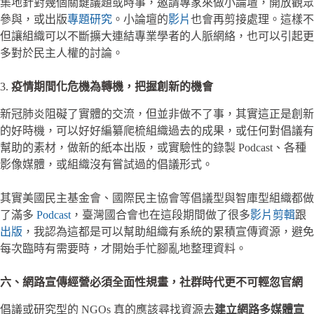
集地針對幾個關鍵議題或時事，邀請專家來做小論壇，開放觀眾
參與，或出版
專題研究
。小論壇的
影片
也會再剪接處理。這樣不
但讓組織可以不斷擴大連結專業學者的人脈網絡，也可以引起更
多對於民主人權的討論。
3.
疫情期間化危機為轉機，把握創新的機會
新冠肺炎阻礙了實體的交流，但並非做不了事，其實這正是創新
的好時機，可以好好編纂爬梳組織過去的成果，或任何對倡議有
幫助的素材，做新的紙本出版，或實驗性的錄製 Podcast、各種
影像媒體，或組織沒有嘗試過的倡議形式。
其實美國民主基金會、國際民主協會等倡議型與智庫型組織都做
了滿多
Podcast
，臺灣國合會也在這段期間做了很多
影片剪輯
跟
出版
，我認為這都是可以幫助組織有系統的累積宣傳資源，避免
每次臨時有需要時，才開始手忙腳亂地整理資料。
六、網路宣傳經營必須全面性規畫，社群時代更不可輕忽官網
倡議或研究型的 NGOs 真的應該尋找資源去
建立網路多媒體宣