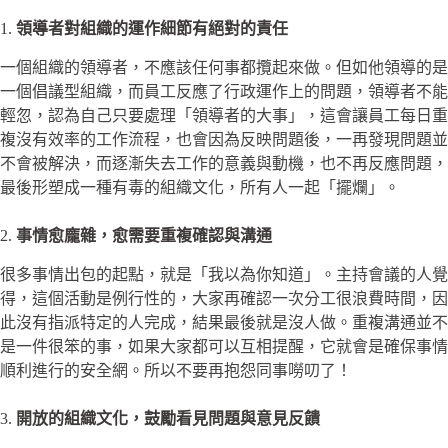
1.
領導者對組織的運作細節有絕對的責任
一個組織的領導者，不應該任何事都攬起來做。但如他領導的是
一個倡議型組織，而員工反應了行政運作上的問題，領導者不能
輕忽，認為自己只要處理「領導者的大事」，這會讓員工每日重
複沒有效率的工作流程，也會因為反映問題後，一再發現問題並
不會被解決，而逐漸失去工作的意義與動機，也不再反應問題，
最後形塑成一種有毒的組織文化，所有人一起「擺爛」。
2.
事情愈龐雜，愈需要重複確認與溝通
很多事情出包的起點，就是「我以為你知道」。主持會議的人覺
得，這個活動是例行性的，大家再確認一次分工很浪費時間，因
此沒有指派特定的人完成，結果最後就是沒人做。重複溝通並不
是一件很笨的事，如果大家都可以互相提醒，它就會是確保事情
順利進行的安全網。所以不要再抱怨同事嘮叨了！
3.
開放的組織文化，鼓勵看見問題與意見反饋