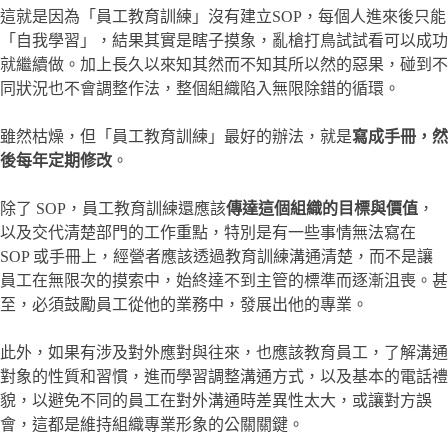
這就是因為「員工教育訓練」沒有建立SOP，每個人進來後只能
「自我學習」，結果其實是瞎子摸象，亂槍打鳥試試看可以成功
就繼續做。加上長久以來知其然而不知其所以然的惡果，碰到不
同狀況也不會調整作法，整個組織陷入無限除錯的循環。
雖然枯燥，但「員工教育訓練」最好的辦法，就是
寫成手冊，然
後每年定期修改
。
除了 SOP，員工教育訓練還應該
傳達這個組織的目標與價值
，
以及交代清楚部門的工作重點，特別是有一些事情無法寫在
SOP 或手冊上，經營者應該透過教育訓練溝通清楚，而不是讓
員工在無限次的摸索中，始終達不到主管的標準而逐漸沮喪。甚
至，必須鼓勵員工從他的業務中，發展出他的專業。
此外，如果有涉及對外應對與往來，也應該教育員工，了解溝通
對象的性質和習慣，進而學習調整溝通方式，以及基本的電話禮
貌，以避免不同的員工在對外溝通時差異性太大，或讓對方誤
會，這都是維持組織專業形象的公關關鍵。