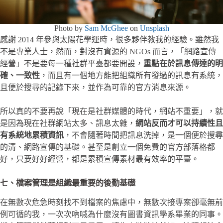
Photo by
Sam McGhee
on
Unsplash
感謝 2014 年參與太陽花學運時，很多夥伴教我的經驗。雖然我
不是專業人士，然而，對沒有資源的 NGOs 而言，「網路宣傳
經營」不是要每一種社群平臺都要開設，
重點在於訊息傳達的明
確、一致性
，而且有一個地方能把組織所有發過的訊息有系統，
且便於搜尋的記錄下來，並作為可靠的官方消息來源。
所以真的不要再說「現在是社群媒體的時代，網站不重要」，就
是因為現在社群網站太多、訊息太雜，
網站反而才可以持續性且
有系統地累積資訊
，不會隨著時間把訊息洗掉，是一個便於搜尋
的清、網路宣傳的基礎。甚至是創立一個免費的官方部落格都
好，只要好好經營，都是累積宣傳素材最有效率的平臺。
七、檔案管理是組織最重要的後勤基礎
在無數次危急時刻找不到檔案的焦慮中，無數次接專案卻毫無前
例可循的我，一次次吶喊為什麼沒有圖書資訊學系畢業的同事。