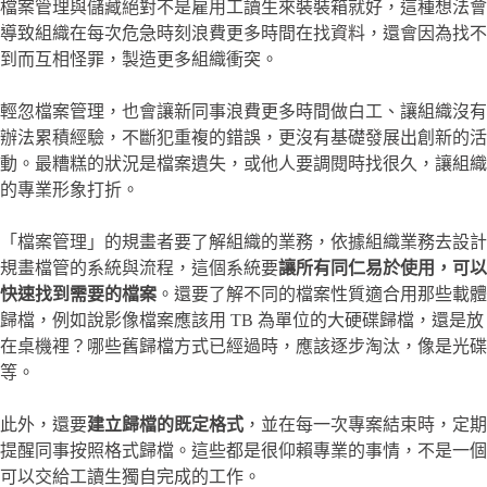
檔案管理與儲藏絕對不是雇用工讀生來裝裝箱就好，這種想法會
導致組織在每次危急時刻浪費更多時間在找資料，還會因為找不
到而互相怪罪，製造更多組織衝突。
輕忽檔案管理，也會讓新同事浪費更多時間做白工、讓組織沒有
辦法累積經驗，不斷犯重複的錯誤，更沒有基礎發展出創新的活
動。最糟糕的狀況是檔案遺失，或他人要調閱時找很久，讓組織
的專業形象打折。
「檔案管理」的規畫者要了解組織的業務，依據組織業務去設計
規畫檔管的系統與流程，這個系統要
讓所有同仁易於使用，可以
快速找到需要的檔案
。還要了解不同的檔案性質適合用那些載體
歸檔，例如說影像檔案應該用 TB 為單位的大硬碟歸檔，還是放
在桌機裡？哪些舊歸檔方式已經過時，應該逐步淘汰，像是光碟
等。
此外，還要
建立歸檔的既定格式
，並在每一次專案結束時，定期
提醒同事按照格式歸檔。這些都是很仰賴專業的事情，不是一個
可以交給工讀生獨自完成的工作。