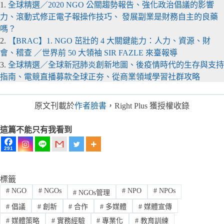
1.
全球精選／2020 NGO 公關趨勢報告、強化政治倡議的影響
力、滾動式修正電子報操作技巧、 發展副業是財務自主的良藥
嗎？
2.
【BRAC】1. NGO 茁壯的 4 大關鍵能力：人力、資源、財
會、稽查 ／世界前 50 大領袖 SIR FAZLE 來臺報導
3.
全球精選／全球新冠肺炎創新地圖、後疫情時代的生存與支持
指南、電競直播募款全球正夯、從商業領域學習社群攻略
原文刊載於
作者臉書
，Right Plus 獲授權收錄
這篇不能只有我看到
291
標籤
#
NGO
#
NGOs
#
NPO
#
NPOs
#
NGOs管理
#
倡議
#
創新
#
合作
#
多媒體
#
媒體宣傳
#
媒體策略
#
實務經驗
#
專業化
#
教育訓練