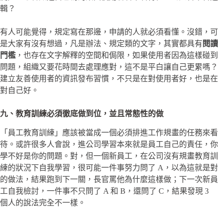
輯？
有人可能覺得，規定寫在那邊，申請的人就必須看懂。沒錯，可
是大家有沒有想過，凡是辦法、規定類的文字，其實都具有
閱讀
門檻
，也存在文字解釋的空間和侷限，如果使用者因為這樣碰到
問題，組織又要花時間去處理應對，這不是平白讓自己更累嗎？
建立友善使用者的資訊發布習慣，不只是在對使用者好，也是在
對自己好。
九、教育訓練必須徹底做到位，並且常態性的做
「員工教育訓練」應該被當成一個必須排進工作規畫的任務來看
待。或許很多人會說，進公司學習本來就是員工自己的責任，你
學不好是你的問題。對，但一個新員工，在公司沒有規畫教育訓
練的狀況下自我學習，很可能一件事努力問了 A，以為這就是對
的做法，結果跑到下一關，長官罵他為什麼這樣做；下一次新員
工自我檢討，一件事不只問了 A 和 B，還問了 C，結果發現 3
個人的說法完全不一樣。