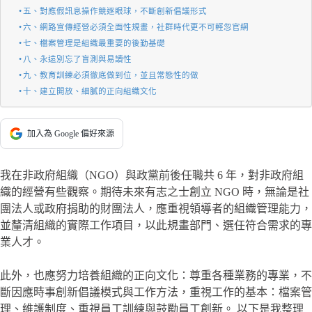
五、對應假訊息操作競逐眼球，不斷創新倡議形式
六、網路宣傳經營必須全面性規畫，社群時代更不可輕忽官網
七、檔案管理是組織最重要的後勤基礎
八、永遠別忘了盲測與易讀性
九、教育訓練必須徹底做到位，並且常態性的做
十、建立開放、細膩的正向組織文化
加入為 Google 偏好來源
我在非政府組織（NGO）與政黨前後任職共 6 年，對非政府組
織的經營有些觀察。期待未來有志之士創立 NGO 時，無論是社
團法人或政府捐助的財團法人，應重視領導者的組織管理能力，
並釐清組織的實際工作項目，以此規畫部門、選任符合需求的專
業人才。
此外，也應努力培養組織的正向文化：尊重各種業務的專業，不
斷因應時事創新倡議模式與工作方法，重視工作的基本：檔案管
理、維護制度、重視員工訓練與鼓勵員工創新。 以下是我整理