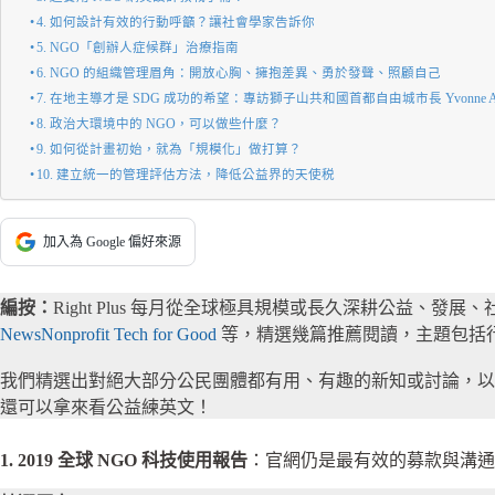
4. 如何設計有效的行動呼籲？讓社會學家告訴你
5. NGO「創辦人症候群」治療指南
6. NGO 的組織管理眉角：開放心胸、擁抱差異、勇於發聲、照顧自己
7. 在地主導才是 SDG 成功的希望：專訪獅子山共和國首都自由城市長 Yvonne Aki-
8. 政治大環境中的 NGO，可以做些什麼？
9. 如何從計畫初始，就為「規模化」做打算？
10. 建立統一的管理評估方法，降低公益界的天使税
加入為 Google 偏好來源
編按：
Right Plus 每月從全球極具規模或長久深耕公益、發
News
Nonprofit Tech for Good
等，精選幾篇推薦閱讀，主題包括
我們精選出對絕大部分公民團體都有用、有趣的新知或討論，以
還可以拿來看公益練英文！
1. 2019 全球 NGO 科技使用報告
：官網仍是最有效的募款與溝通