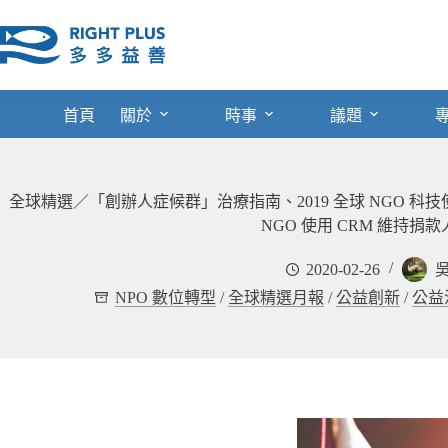
跳
至
主
要
內
首頁
關於
時事
議題
容
全球精選／「創辦人症候群」治療指南、2019 全球 NGO 科
NGO 使用 CRM 維持捐
2020-02-26
NPO 數位轉型
/
全球精選月報
/
公益創新
/
公益