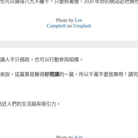
也可以猜得八九不離十。只要照著做，2020 年你的網站必然煥
Photo by
Lee
Campbell
on
Unsplash
讓人不只捐款，也可以行動參與組織。
來說，這篇算是難得
好閱讀
的一篇。所以千萬不要放棄啊！讀完
貼近人們的生活越有吸引力。
。
Photo by
Kid