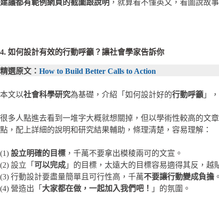
建議都有範例網頁的截圖跟說明
，就算看不懂英文，看圖說故事
4. 如何設計有效的行動呼籲？讓社會學家告訴你
精選原文：
How to Build Better Calls to Action
本文以
社會科學研究
為基礎，介紹「如何設計好的
行動呼籲
」，
很多人點進去看到一堆字大概就想關掉，但以學術性較高的文章
點，配上詳細的說明和研究結果輔助，條理清楚，容易理解：
(1)
設立明確的目標
，千萬不要拿出模稜兩可的文宣。
(2) 設立「
可以完成
」的目標，太遠大的目標容易適得其反，越
(3) 行動設計要盡量簡單且可行性高，千萬
不要讓行動變成負擔
(4) 營造出「
大家都在做，一起加入我們吧！
」的氛圍。