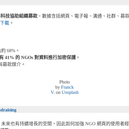
用科技協助組織募款
，數據含括網頁、電子報、溝通、社群、募
下載
。
約 68%。
有 41% 的 NGOs 對資料進行加密保護
。
與募款媒介。
Photo
by
Franck
V.
on
Unsplash
ndraising
，未來也有持續增長的空間，因此如何加強 NGO 網頁的使用者