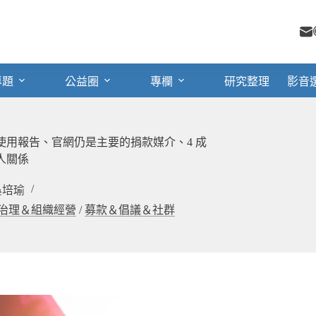
專題
公益圈
專欄
研究整理
影音
技使用報告、官網仍是主要的捐款媒介、4 成
款人關係
吳培瑜
治理＆組織經營
/
募款＆倡議＆社群