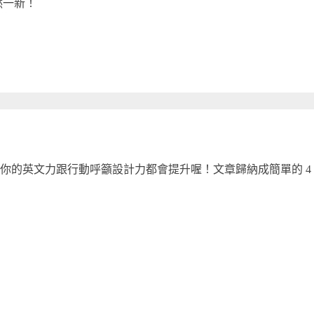
然一新！
你的英文力跟行動呼籲設計力都會提升喔！文章歸納成簡單的 4