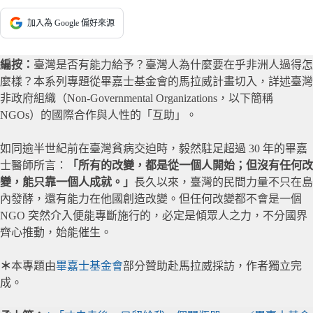
加入為 Google 偏好來源
編按：
臺灣是否有能力給予？臺灣人為什麼要在乎非洲人過得怎
麼樣？本系列專題從畢嘉士基金會的馬拉威計畫切入，詳述臺灣
非政府組織（Non-Governmental Organizations，以下簡稱
NGOs）的國際合作與人性的「互助」。
如同逾半世紀前在臺灣貧病交迫時，毅然駐足超過 30 年的畢嘉
士醫師所言：
「所有的改變，都是從一個人開始；但沒有任何改
變，能只靠一個人成就。」
長久以來，臺灣的民間力量不只在島
內發酵，還有能力在他國創造改變。但任何改變都不會是一個
NGO 突然介入便能專斷施行的，必定是傾眾人之力，不分國界
齊心推動，始能催生。
＊
本專題由
畢嘉士基金會
部分贊助赴馬拉威採訪，作者獨立完
成。