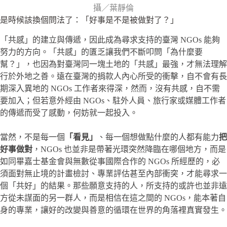
攝／葉靜倫
是時候該換個問法了：「好事是不是被做對了？」
「共感」的建立與傳遞，因此成為尋求支持的臺灣 NGOs 能夠
努力的方向。「共感」的匱乏讓我們不斷叩問「為什麼要
幫？」，也因為對臺灣同一塊土地的「共感」最強，才無法理解
行於外地之善。遠在臺灣的捐款人內心所受的衝擊，自不會有長
期深入異地的 NGOs 工作者來得深，然而，沒有共感，自不需
要加入；但若意外經由 NGOs、駐外人員、旅行家或媒體工作者
的傳遞而受了感動，何妨就一起投入。
當然，不是每一個
「看見」
、每一個想做點什麼的人都有能力
把
好事做對
，NGOs 也並非是帶著光環突然降臨在哪個地方，而是
如同畢嘉士基金會與無數從事國際合作的 NGOs 所經歷的，必
須面對無止境的計畫檢討、專業評估甚至內部衝突，才能尋求一
個「共好」的結果。那些願意支持的人，所支持的或許也並非遠
方從未謀面的另一群人，而是相信在這之間的 NGOs，能本著自
身的專業，讓好的改變與善意的循環在世界的角落裡真實發生。