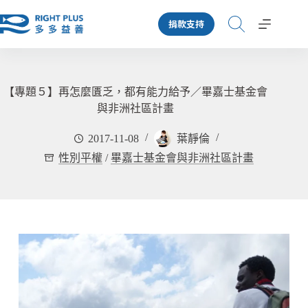
跳
捐款支持
至
主
要
內
容
【專題５】再怎麼匱乏，都有能力給予／畢嘉士基金會
與非洲社區計畫
2017-11-08
葉靜倫
性別平權
/
畢嘉士基金會與非洲社區計畫