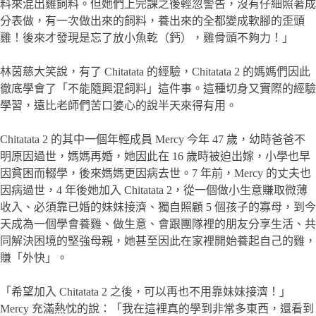
料來混出雞飼料。但她們上完課之後輕忽警告，沒有仔細照著成
分表做，有一次做出來的飼料，養出來的全都變成軟腳的歪頭
雞！後來才發現是忘了放小魚乾（鈣），雞骨頭不夠力！」
林茵慈大笑說，有了 Chitatata 的經驗，Chitatata 2 的媽媽們因此
徹底學會了「不能隨興混飼料」這件事。這種切身又實際的經驗
學習，遠比老師們苦口婆心的說半天來得有用。
Chitatata 2 的其中一個年輕成員 Mercy 今年 47 歲，幼時爸爸不
明原因過世，媽媽再婚，她因此在 16 歲時被迫出嫁，小學也早
因貧困而輟學，後來媽媽更因病去世。7 年前，Mercy 的丈夫也
因病過世，4 年後她加入 Chitatata 2，從一個做小生意賺取微薄
收入、必須靠已婚的妹妹接濟、獨自照顧 5 個孩子的寡母，到今
天成為一個學會養雞、做生意、會跟團隊裡的朋友分享生活、共
同解決困境的堅強母親，她甚至因此在家裡開始養起自己的雞，
賺「外快」。
「希望加入 Chitatata 2 之後，可以再也不用靠妹妹接濟！」
Mercy 充滿熱忱的說：「我在這裡真的學到非常多東西，還看到