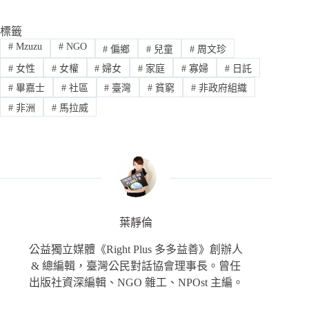
標籤
#
Mzuzu
#
NGO
#
偏鄉
#
兒童
#
周文珍
#
女性
#
女權
#
婦女
#
家庭
#
寡婦
#
日託
#
畢嘉士
#
社區
#
臺灣
#
貧窮
#
非政府組織
#
非洲
#
馬拉威
葉靜倫
公益獨立媒體《Right Plus 多多益善》創辦人
& 總編輯，臺灣公民對話協會理事長。曾任
出版社資深編輯、NGO 雜工、NPOst 主編。