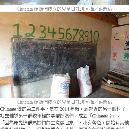
Chitatata 媽媽們成立的兒童日託班。攝／葉靜倫
Chitatata 媽媽們成立的兒童日託班。攝／葉靜倫
Chitatata 做的第二件事，是在 2014 年時，到鄰近的另一個村子
裡去輔導另一群較年輕的寡婦媽媽們，成立「Chitatata 2」。
「因為原先這群媽媽們的生意做起來了、小有聲色，開始有其他