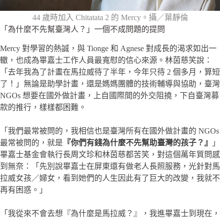
44 歲時加入 Chitatata 2 的 Mercy。攝／葉靜倫
「為什麼不先幫臺灣人？」一個不成問題的提問
Mercy 對學習的熱誠，與 Tionge 和 Agnese 對成長的渴求如出一
轍，也成為畢嘉士工作人員最寬慰的信心來源。林茵慈笑說：
「去年我為了計畫在馬拉威待了半年，今年只待 2 個多月，算短
了！」無論是助學計畫，還是媽媽團體的技術輔導與協助，臺灣
NGOs 想要在國外做計畫，上自國際間的外交阻撓，下自臺灣募
款的推行，樣樣都困難。
「我們最常被問的，我相信也是臺灣所有在國外做計畫的 NGOs
最常被問的，就是
『你們有錢為什麼不先幫助臺灣的孩子？』
」
畢嘉士基金會執行長周文珍和林茵慈都苦笑，對這個萬年質問感
到無奈：「先別說畢嘉士在屏東還有做老人長照服務，光針對馬
拉威女孩／婦女，看到她們的人生因此有了巨大的改變，我就不
再有困惑。」
「我從來不會去想『為什麼是馬拉威？』，我進畢嘉士到現在，