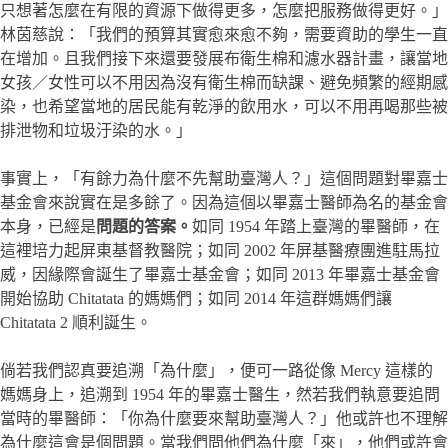
只想著怎麼在有限的資源下做得更多，怎麼把服務做得更好。」
林茵慈說：「我們的預算其實愈來愈不夠，需要資助的學生一直
在增加。且我們接下來還要發展布衛生棉和濾水器計畫，讓當地
女孩／女性可以不用因為沒有衛生棉而缺課、避免頻繁的經期感
染，也希望當地的居民能有乾淨的飲用水，可以不用再喝那些被
排泄物和垃圾汙染的水。」
事實上，「有餘力為什麼不先幫助臺灣人？」這個問題對畢嘉士
基金會來說實在是多餘了。因為這個以畢嘉士醫師為名的基金會
本身，已經是
問題的答案。
如同 1954 年踏上臺灣的畢醫師，在
這裡培力起屏東基督教醫院；如同 2002 年屏基醫療團進駐馬拉
威，因緣際會誕生了畢嘉士基金會；如同 2013 年畢嘉士基金會
開始協助 Chitatata 的媽媽們；如同 2014 年這群媽媽們讓
Chitatata 2 順利誕生。
倘若我們認真要追溯「為什麼」，便可一路從像 Mercy 這樣的
媽媽身上，追溯到 1954 年的畢嘉士醫生，然若我們執意要追問
當時的畢醫師：「你為什麼要來幫助臺灣人？」他或許也不理解
為什麼這會是個問題。當我們問他們為什麼「來」，他們或許會