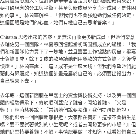
成員陸續想加入。但對這群辛辛苦苦走到現在的創始成員來說，
要打破現有的分工與平衡，甚至與新成員分享血汗成果，是件困
難的事。」林茵慈解釋：「但我們也不會強迫她們做任何決定，
這個團體是她們的心血，她們有權自己去思考答案。」
Chitatata 思考出來的答案，是無法再收更多新成員，但她們樂意
去輔佐另一個團隊。林茵慈回憶起當初新團體成立的過程：「我
們和新團隊協力買下了一塊地，並且籌蓋工作據點的房舍，畢嘉
士負擔 8 成，餘下 2 成的款項請她們用貸款的方式負擔，之後慢
慢還。」林茵慈說：「這 2 成不是什麼大錢，但我們希望她們能
藉此有歸屬感，知道這個計畫是屬於自己的，必須要出錢出力，
自己經營下去。」
去年底，這個新團體在畢嘉士的資金與技術支持，以及第一個團
體的經驗傳承下，終於順利蓋完了雞舍，開始養雞。「又是
雞！」林茵慈笑說：「當初她們說要養雞，我們提醒她們說，
『妳們跟第一個團體距離很近，大家都在養雞，這樣不會搶生意
嗎？要不要試著做別的小生意呢？或者去開發更多的市場？』但
她們仍堅持要養雞！不過，事情總要做了才知道，就看她們自己