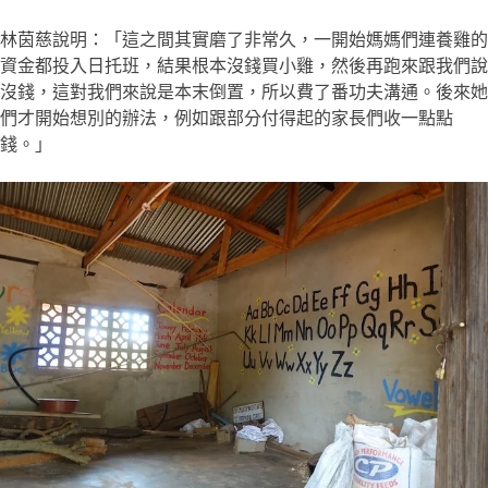
林茵慈說明：「這之間其實磨了非常久，一開始媽媽們連養雞的
資金都投入日托班，結果根本沒錢買小雞，然後再跑來跟我們說
沒錢，這對我們來說是本末倒置，所以費了番功夫溝通。後來她
們才開始想別的辦法，例如跟部分付得起的家長們收一點點
錢。」