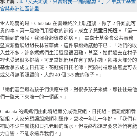
承上篇：
4.「丈夫走後，只留給我一個開瓶器。」／畢嘉士基金
會與非洲社區計畫
令人吃驚的是，Chitatata 在營運終於上軌道後，做了 2 件難能可
貴的事。第一是她們用營收的餘裕，成立了
兒童日托班。
「第一
次聽到的時候，我渾身起雞皮疙瘩。」 畢嘉士基金會公共事務
暨資源發展組組長林茵慈說，這件事讓她感動不已：「她們的收
入並不多，許多媽媽們生活還是很困難，甚至，她們過去在村子
裡也受過很多排擠。可是當她們現在有了點小錢，卻將大部分的
基金拿去成立日托班，花錢請日托老師，照顧村裡那些無處可去
或父母無暇照顧的、大約 40 個 3-5 歲的孩子。」
「她們甚至還為孩子們供應午餐，對很多孩子來說，那往往是他
們一整天下來唯一的一頓飯。」
Chitatata 的媽媽們由此將組織分成微貸組、日托組、養雞組和養
豬組，大家分頭讓組織順利運作，營收一年比一年好。「我們有
補助不少午餐錢和日托老師的薪水，但最終都還是要求她們有能
力自營，不能永遠靠我們。」