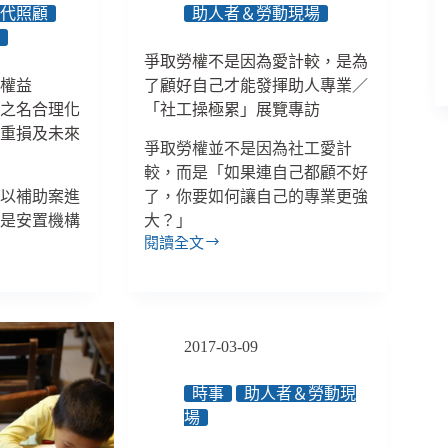
社
替代照顧
助人者＆勞動現場
會
年
服
爭取勞權不是因為愛計較，是為
務
童權益
了顧好自己才能發揮助人專業／
行
」之名合理化
「社工操極累」展覽專訪
動
嚴重損及未來
方
爭取勞權並不是因為社工愛計
針，
較，而是「如果連自己都顧不好
發
而以補助案進
了，你要如何讓自己的專業更強
展
與
便是安置機構
大？」
病
閱讀全文
爭
毒
取
共
勞
存
權
的
不
工
2017-03-09
是
作
因
方
時事
助人者＆勞動現
為
法
場
愛
計