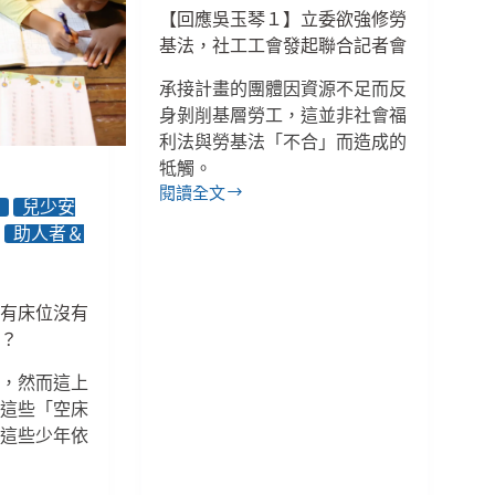
較，
【回應吳玉琴１】立委欲強修勞
是
基法，社工工會發起聯合記者會
為
了
承接計畫的團體因資源不足而反
顧
身剝削基層勞工，這並非社會福
好
利法與勞基法「不合」而造成的
自
牴觸。
己
閱讀全文
才
【回
年
兒少安
能
應
助人者＆
發
吳
揮
玉
助
琴
】有床位沒有
人
１】
去？
專
立
業
委
足，然而這上
／
欲
，這些「空床
「社
強
工
修
，這些少年依
操
勞
極
基