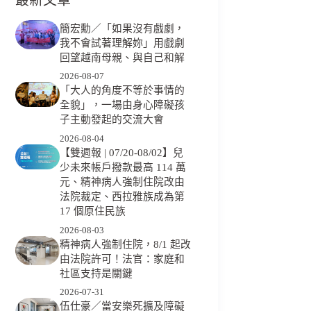
簡宏勳／「如果沒有戲劇，
我不會試著理解妳」用戲劇
回望越南母親、與自己和解
2026-08-07
「大人的角度不等於事情的
全貌」，一場由身心障礙孩
子主動發起的交流大會
2026-08-04
【雙週報 | 07/20-08/02】兒
少未來帳戶撥款最高 114 萬
元、精神病人強制住院改由
法院裁定、西拉雅族成為第
17 個原住民族
2026-08-03
精神病人強制住院，8/1 起改
由法院許可！法官：家庭和
社區支持是關鍵
2026-07-31
伍仕豪／當安樂死擴及障礙