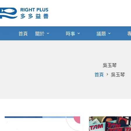
跳
至
主
要
內
首頁
關於
時事
議題
容
吳玉琴
首頁
吳玉琴