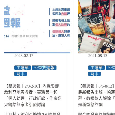
2023-02-17
2021-08-13
主選單
公益雙週報
主選單
公
時事
時事
【雙週報｜2/3-2/16】內戰影響
【善週報｜8/6-8/1
敘利亞地震救援、臺灣第一起
最新報告出爐、帕運 8
「個人助理」行政訴訟、作家送
幕、教捐款人解除
火鍋給無家者引發討論
是新型態詐騙
土耳其、敘利亞邊境 2/6 連續發
聯合國發布氣候變