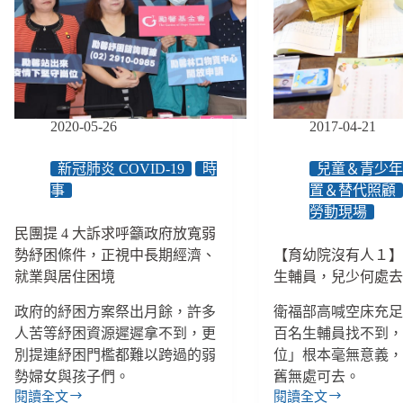
者
權
權
引
益
益
發
（下）：
（上）：
討
中
以
論
央
「補
自
助」
2020-05-26
2017-04-21
辦
之
全
名
臺
合
新冠肺炎 COVID-19
時
兒童＆青少
最
理
事
置＆替代照顧
大
化
勞動現場
型
「超
民團提 4 大訴求呼籲政府放寬弱
安
低
勢紓困條件，正視中長期經濟、
【育幼院沒有人１
置
價
就業與居住困境
生輔員，兒少何處
機
委
構，
託」，
政府的紓困方案祭出月餘，許多
衛福部高喊空床充
卻
嚴
人苦等紓困資源遲遲拿不到，更
百名生輔員找不到
要
重
別提連紓困門檻都難以跨過的弱
位」根本毫無意義
求
損
民
及
勢婦女與孩子們。
舊無處可去。
間
未
閱讀全文
閱讀全文