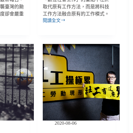
侵襲臺灣的颱
取代原有工作方法，而是將科技
強度卻會嚴重
工作方法融合原有的工作模式。
閱讀全文
【抗
疫
群
象
－
社
會
服
務
篇】
陳
懷
恩
／
疫
情
中
2020-08-06
的