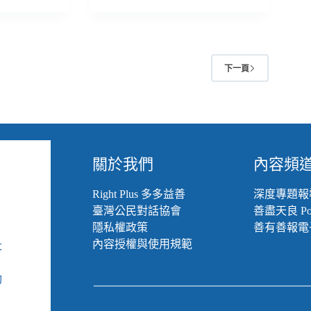
累」
法，
展
社
覽
工
專
工
訪
會
2
下一頁
發
起
聯
合
記
者
關於我們
內容頻
會
Right Plus 多多益善
深度專題報
臺灣公民對話協會
善盡天良 Pod
隱私權政策
善有善報電
內容授權與使用規範
社
組
動