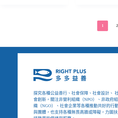
民
【育
減
來
團
幼
收、
世
提
院
讓
代
4
沒
身
身
大
有
心
心
1
訴
人
障
健
求
１】
礙
康
呼
有
孩
籲
床
子
政
位
無
府
沒
處
放
有
可
寬
生
去
弱
輔
勢
員，
紓
兒
困
少
探究各種公益善行、社會保障、社會設計、 
條
何
件，
會創新，關注非營利組織（NPO）、非政府
處
正
去？
織（NGO）、社會企業等各種推動共好的行
視
與團體，也支持各種無畏高牆或障礙，力圖扶
中