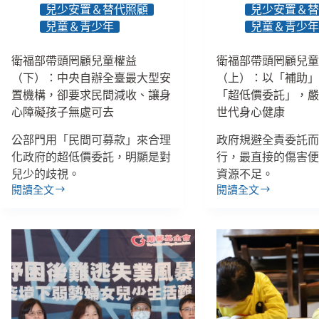
臺
運
兒少安置＆替代照顧
兒少安置＆
8/24
灣
兒童＆青少年
兒童＆青少
將
第
開
一
衛福部帶頭罔顧兒童權益
衛福部帶頭罔顧兒
幕、
起
教
（下）：中央自辦全臺最大型安
（上）：以「補助
「個
捐
人
置機構，卻要求民間減收、讓身
「超低價委託」，
款
助
心障礙孩子無處可去
世代身心健康
人
理」
解
行
公部門用「民間可募款」來合理
政府規避全責委託
除
政
化政府的超低價委託，明顯是對
行，最直接的傷害
「定
訴
兒少的歧視。
資源不足。
期
訟、
閱讀全文
閱讀全文
衛
捐
衛
作
福
款」
福
家
部
是
部
送
帶
新
帶
火
頭
型
頭
鍋
罔
態
罔
給
顧
詐
顧
無
兒
騙
兒
家
童
童