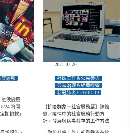
2021-07-26
益雙週報
社區工作＆公民參與
公益治理＆組織經營
新冠肺炎 COVID-19
2】氣候變遷
/24 將開
【抗疫群象－社會服務篇】陳懷
「定期捐款」
恩／疫情中的社會服務行動方
針，發展與病毒共存的工作方法
遷最新報告，
「數位社會工作」的重點不在於