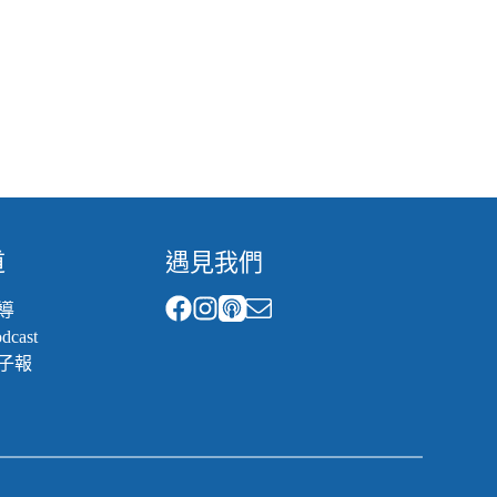
道
遇見我們
導
cast
子報