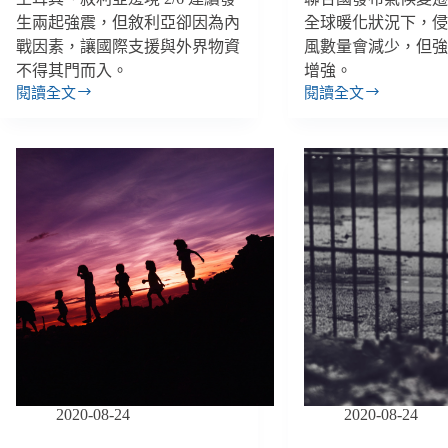
生兩起強震，但敘利亞卻因為內
全球暖化狀況下，
戰因素，讓國際支援與外界物資
風數量會減少，但
不得其門而入。
增強。
閱讀全文
閱讀全文
【雙
【善
週
週
報
報
｜
｜
2/3-
8/6-
2/16】
8/12】
內
氣
戰
候
影
變
響
遷
敘
最
利
新
亞
報
地
告
震
出
救
爐、
2020-08-24
2020-08-24
援、
帕