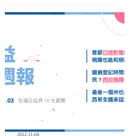
護
週
病
報
比」
｜
1/14-
明
2/2】
年
政
實
府
施
開
放
跨
國
同
性
婚
姻、
饒
舌
歌
詞
諷
刺
2022-11-04