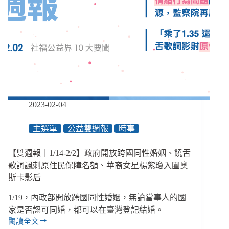
查
入
印
同
尼
婚
&
漁
沒
工
同
遭
居、
漁
關
船
注
棄
公
置
2023-02-04
益
模
的
里
主選單
公益雙週報
時事
不
西
分
斯
區
２
【雙週報｜1/14-2/2】政府開放跨國同性婚姻、饒舌
立
年
歌詞諷刺原住民保障名額、華裔女星楊紫瓊入圍奧
委
斯卡影后
有
哪
1/19，內政部開放跨國同性婚姻，無論當事人的國
些、
家是否認可同婚，都可以在臺灣登記結婚。
「三
閱讀全文
班
【雙