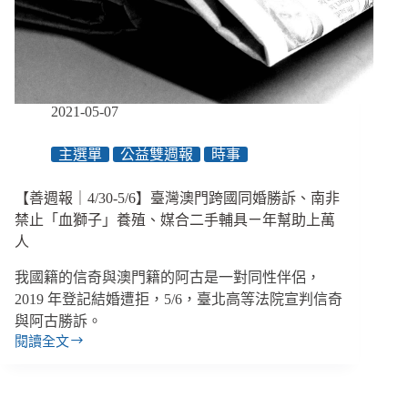
表
恐
同
言
論、
2021-05-07
高
雄
公
主選單
公益雙週報
時事
車
刷
【善週報｜4/30-5/6】臺灣澳門跨國同婚勝訴、南非
卡
禁止「血獅子」養殖、媒合二手輔具ㄧ年幫助上萬
不
人
再
播
我國籍的信奇與澳門籍的阿古是一對同性伴侶，
報
2019 年登記結婚遭拒，5/6，臺北高等法院宣判信奇
「優
與阿古勝訴。
待
閱讀全文
票」、
【善
瑞
週
士
報
公
｜