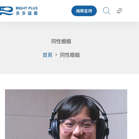
跳
捐款支持
至
主
要
內
容
同性婚姻
首頁
同性婚姻