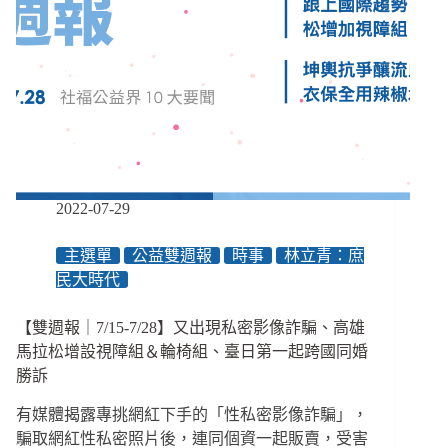
院
線
片
11/4
上
映、
西
拉
雅
族
2022-07-29
釋
憲
主選單
公益雙週報
時事
林立青：庶
案
勝
民大時代
訴、
墨
【雙週報｜7/15-7/28】又出現私密影像詐騙、高雄
西
馬拉松增設視障組＆輪椅組、臺日第一起跨國同婚
哥
勝訴
全
國
有媒體揭露專挑網紅下手的「性私密影像詐騙」，
承
騙取網紅性私密照片後，連同個資一起販賣，受害
認