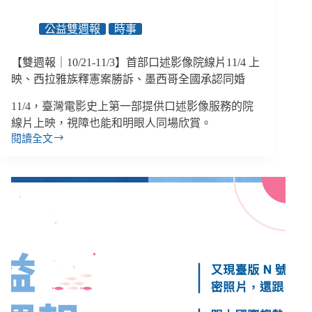
原
住
公益雙週報
時事
民
保
障
【雙週報｜10/21-11/3】首部口述影像院線片11/4 上
名
映、西拉雅族釋憲案勝訴、墨西哥全國承認同婚
額、
華
11/4，臺灣電影史上第一部提供口述影像服務的院
裔
線片上映，視障也能和明眼人同場欣賞。
女
閱讀全文
【雙
星
週
楊
報
紫
｜
瓊
10/21-
入
11/3】
圍
首
奧
部
斯
口
卡
述
影
影
后
像