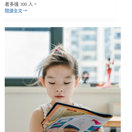
者多達 300 人。
同
閱讀全文
婚
【雙
週
報
｜
7/15-
7/28】
又
出
現
私
密
影
像
詐
騙、
高
雄
馬
拉
松