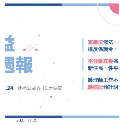
報
｜
05/05-
05/18】
虐
童
致
死
案
保
母
姊
妹
判
無
期
徒
刑
及
18
2023-11-25
年、
新