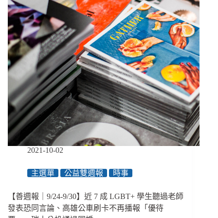
中
城
大
火
募
到
2.6
億，
關
閉
捐
款
專
戶、
臺
2021-10-02
東
縣
主選單
公益雙週報
時事
讓
輔
具
【善週報｜9/24-9/30】近 7 成 LGBT+ 學生聽過老師
申
發表恐同言論、高雄公車刷卡不再播報「優待
請