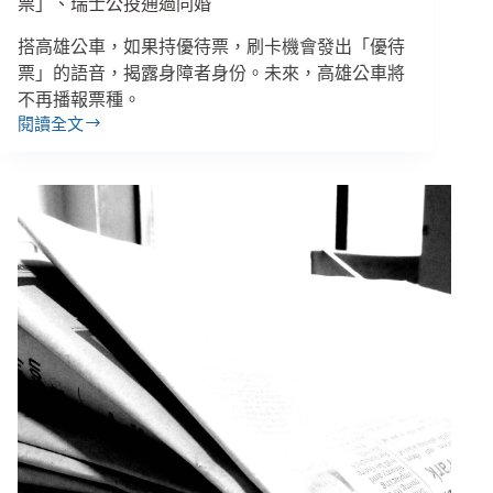
票」、瑞士公投通過同婚
變
簡
搭高雄公車，如果持優待票，刷卡機會發出「優待
單、
票」的語音，揭露身障者身份。未來，高雄公車將
勸
不再播報票種。
募
閱讀全文
貼
【善
文
週
可
報
以
｜
誇
9/24-
大
9/30】
個
近
7
案
成
「慘
LGBT+
況」
學
嗎？
生
聽
過
老
師
發