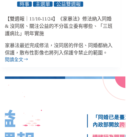
時事
主選單
公益雙週報
北
圍
棋
【雙週報｜11/10-11/24】《家暴法》修法納入同婚
老
& 沒同居、關注公益的不分區立委有哪些、「三班
師
護病比」明年實施
猥
褻
家暴法最近完成修法，沒同居的伴侶、同婚都納入
案
保護，散布性影像也將列入保護令禁止的範圍。
受
閱讀全文
害
【雙
童
週
反
報
覆
｜
11/10-
陳
11/24】
述
《家
達
15
暴
次、
法》
監
修
委
法
調
納