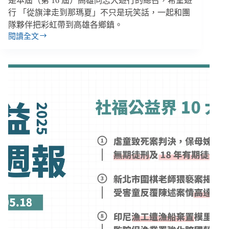
是本屆（第 16 屆）高雄同志大遊行的總召，希望遊
行 「從旗津走到那瑪夏」不只是玩笑話，一起和團
隊夥伴把彩虹帶到高雄各鄉鎮。
閱讀全文
性
平
不
進
則
退！
我
從
當
兵、
教
召
到
街
頭
的
性
別