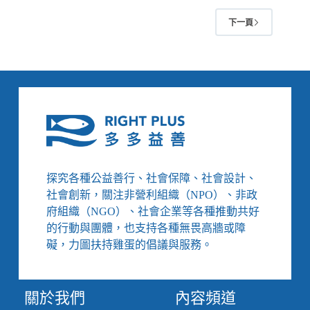
投
4/30-
通
下一頁
5/6】
過
臺
同
灣
婚
澳
門
跨
國
同
婚
勝
訴、
探究各種公益善行、社會保障、社會設計、
南
社會創新，關注非營利組織（NPO）、非政
非
府組織（NGO）、社會企業等各種推動共好
禁
的行動與團體，也支持各種無畏高牆或障
止
「血
礙，力圖扶持雞蛋的倡議與服務。
獅
子」
養
關於我們
內容頻道
殖、