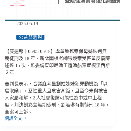
倡
議
行
動
2025-05-19
／
【眾
公益雙週報
聲
相
【雙週報｜05/05-05/18】虐童致死案保母姊妹判無
EP140】
期徒刑及 18 年、新北圍棋老師猥褻案受害童反覆陳
述達 15 次、監委調查印尼漁工遭漁船棄置模里西斯
２年
審判長表示，合議庭考量劉姓姊妹犯罪動機為「以
虐取樂」，惡性重大且危害甚鉅，且至今未與被害
人家屬和解，2 人社會復歸可能性為中或中上程
度。判決劉彩萱無期徒刑、劉若琳有期徒刑 18 年，
全案可上訴。
閱讀全文
【雙
週