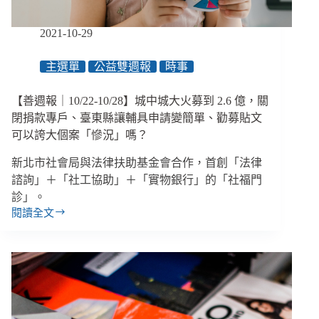
增
設
2021-10-29
視
障
主選單
公益雙週報
時事
組
＆
輪
【善週報｜10/22-10/28】城中城大火募到 2.6 億，關
椅
閉捐款專戶、臺東縣讓輔具申請變簡單、勸募貼文
組、
可以誇大個案「慘況」嗎？
臺
日
新北市社會局與法律扶助基金會合作，首創「法律
第
諮詢」＋「社工協助」＋「實物銀行」的「社福門
一
診」。
起
閱讀全文
跨
【善
國
週
同
報
婚
｜
10/22-
勝
10/28】
訴
城