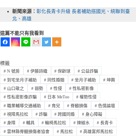
新聞來源：
彰化長青卡升級 長者補助搭國光、統聯到臺
北、高雄
這篇不能只有我看到
標籤
#
N 號房
#
伊藤詩織
#
保齡球
#
公益詐騙
#
到宅坐月子補助
#
同性婚姻
#
坐月子補助
#
坤輿
#
山口敬之
#
弱勢
#
性侵
#
性私密影像
#
性私密影像詐騙
#
日本 MeToo
#
權勢性侵
#
職業輔導交通補助
#
育兒
#
脊髓損傷
#
色情論壇
#
視障馬拉松
#
詐騙
#
跨國同婚
#
身心障礙
#
身障
#
輔具
#
輪椅馬拉松
#
辣椒水
#
長青卡
#
雲林縣脊髓損傷者協會
#
馬拉松
#
高雄富邦馬拉松