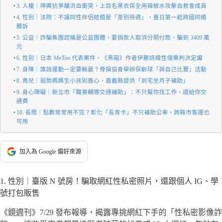
3. 人權｜坤輿抗爭釀流血衝突，上百名黑衣保全用辣椒水攻擊自救會成員
4. 性別｜法院：不讓同性伴侶結婚是「差別待遇」，臺日第一起跨國同婚
勝訴
5. 公益｜詐騙集團謊稱是公益團體，要捐款人取消分期付款，騙到 3409 萬
元
6. 性別｜日本 MeToo 代表案件、《黑箱》作者伊藤詩織性侵案判決定讞
7. 身障｜誰說運動一定要輸贏？脊損協會舉辦保齡球「與自己比賽」活動
8. 育兒｜弱勢媽媽生小孩別擔心，嘉義縣提供「到宅坐月子補助」
9. 身心障礙｜新北市「職業輔導交通補助」：不只幫你找工作，還給你交
通費
10. 長照｜點數常常用不完？彰化「長青卡」不只補助公車，跨縣市客運也
可用
加入為 Google 偏好來源
1. 性別｜臺版 N 號房！騙取網紅性私密照片，還跟個人 IG、學
號打包販售
《鏡週刊》7/29 發布報導，揭露專挑網紅下手的「性私密影像詐