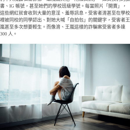
書、IG 帳號，甚至她們的學校班級學號。每當照片「開賣」，
這些網紅就會收到大量的意淫、羞辱訊息，受害者淯甚至在學校
裡被同校的同學認出、對她大喊「自拍包」的關鍵字，受害者王
嵐甚至多次想要輕生。而像淯、王嵐這樣的詐騙案受害者多達
300 人。