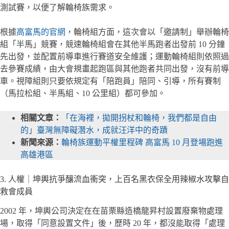
測試賽，以便了解輪椅族需求。
根據
高富馬的官網
，輪椅組方面，這次會以「邀請制」舉辦輪椅
組「半馬」競賽，競速輪椅組會在其他半馬跑者出發前 10 分鐘
先出發，並配置前導車進行賽道安全維護；運動輪椅組則依照過
去參賽成績，由大會規畫起跑區與其他跑者共同出發，沒有前導
車。視障組則只要依規定有「陪跑員」陪同、引導，所有賽制
（馬拉松組、半馬組、10 公里組）都可參加。
相關文章：
「在海裡，拋開拐杖和輪椅，我們都是自由
的」臺灣無障礙潛水，成就汪洋中的奇蹟
新聞來源：
輪椅族運動平權里程碑 高富馬 10 月登場跑進
高雄港區
3. 人權｜坤輿抗爭釀流血衝突，上百名黑衣保全用辣椒水攻擊自
救會成員
2002 年，坤輿公司決定在在苗栗縣造橋龍昇村設置廢棄物處理
場，取得「同意設置文件」後，歷時 20 年，都沒能取得「處理