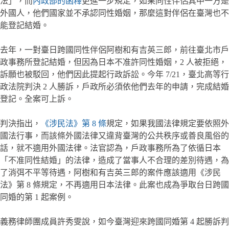
法」，而
內政部的函釋
更進一步規定，如果同性伴侶其中一方是
外國人，他們國家並不承認同性婚姻，那麼這對伴侶在臺灣也不
能登記結婚。
去年，一對臺日跨國同性伴侶阿樹和有吉英三郎，前往臺北市戶
政事務所登記結婚，但因為日本不准許同性婚姻，2 人被拒絕，
訴願也被駁回，他們因此提起行政訴訟。今年 7/21，臺北高等行
政法院判決 2 人勝訴，戶政所必須依他們去年的申請，完成結婚
登記。全案可上訴。
判決指出，
《涉民法》第 8 條
規定，如果我國法律規定要依照外
國法行事，而該條外國法律又違背臺灣的公共秩序或善良風俗的
話，就不適用外國法律。法官認為，戶政事務所為了依循日本
「不准同性結婚」的法律，造成了當事人不合理的差別待遇，為
了消弭不平等待遇，阿樹和有吉英三郎的案件應該適用《涉民
法》第 8 條規定，不再適用日本法律。此案也成為爭取台日跨國
同婚的第 1 起案例。
義務律師團成員許秀雯說，如今臺灣迎來跨國同婚第 4 起勝訴判