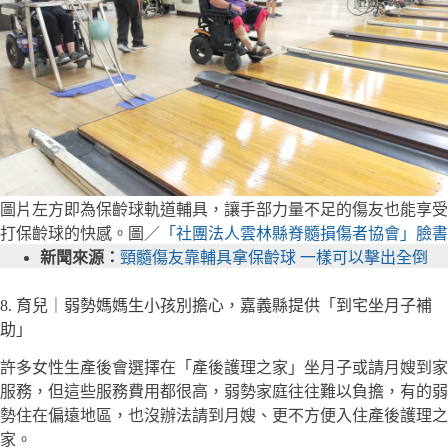
圖片左方即為保齡球軌道輔具，讓手部力量不足的傷友也能享受
打保齡球的快感。圖／
「社團法人雲林縣脊髓損傷者協會」臉書
新聞來源：
頸髓傷友靠輔具拿保齡球 一樣可以擊出全倒
8. 育兒｜弱勢媽媽生小孩別擔心，嘉義縣提供「到宅坐月子補
助」
許多女性生產後會選擇在「產後護理之家」坐月子或請月嫂到家
服務，但這些服務費用都很高，弱勢家庭往往難以負擔，有的弱
勢住在偏遠地區，也沒辦法請到月嫂、更不方便入住產後護理之
家。