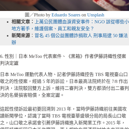
圖／Photo by
Eduardo Soares
on
Unsplash
相關文章：
上萬公民團體血淚資安事件：NGO 該從哪些小
地方著手，維護個案、員工和親友安全？
新聞來源
：
冒名 45 個公益團體詐捐款人 刑事局逮 50 嫌法
辦
6. 性別｜日本 MeToo 代表案件、《黑箱》作者伊藤詩織性侵案
判決定讞
日本 MeToo 運動代表人物、記者伊藤詩織控告 TBS 電視臺山口
敬之的性侵案，經過 5 年的訴訟，日本最高法院終於在 7/8 作出
判決，法院駁回雙方上訴，維持二審判決，雙方都須付出二審判
決的名譽損害賠償，全案定讞。
這起性侵訴訟最初要回溯到 2013 年，當時伊藤詩織前往美國攻
讀新聞學位，認識了當時 TBS 電視臺華盛頓分局的局長山口敬
之，山口敬之承諾會引薦伊藤詩織進入新聞業工作。2015 年，