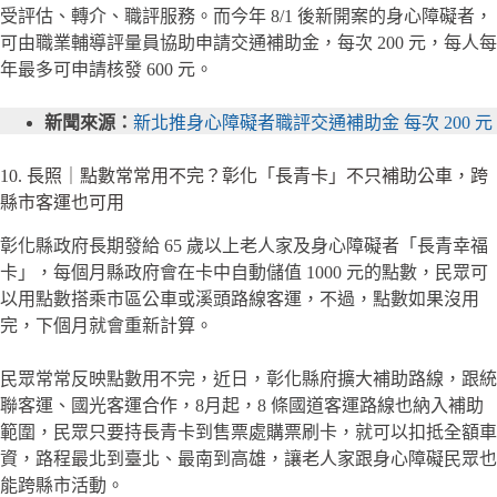
受評估、轉介、職評服務。而今年 8/1 後新開案的身心障礙者，
可由職業輔導評量員協助申請交通補助金，每次 200 元，每人每
年最多可申請核發 600 元。
新聞來源：
新北推身心障礙者職評交通補助金 每次 200 元
10. 長照｜點數常常用不完？彰化「長青卡」不只補助公車，跨
縣市客運也可用
彰化縣政府長期發給 65 歲以上老人家及身心障礙者「長青幸福
卡」，每個月縣政府會在卡中自動儲值 1000 元的點數，民眾可
以用點數搭乘市區公車或溪頭路線客運，不過，點數如果沒用
完，下個月就會重新計算。
民眾常常反映點數用不完，近日，彰化縣府擴大補助路線，跟統
聯客運、國光客運合作，8月起，8 條國道客運路線也納入補助
範圍，民眾只要持長青卡到售票處購票刷卡，就可以扣抵全額車
資，路程最北到臺北、最南到高雄，讓老人家跟身心障礙民眾也
能跨縣市活動。