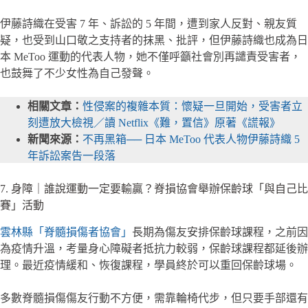
伊藤詩織在受害 7 年、訴訟的 5 年間，遭到家人反對、親友質
疑，也受到山口敬之支持者的抹黑、批評，但伊藤詩織也成為日
本 MeToo 運動的代表人物，她不僅呼籲社會別再譴責受害者，
也鼓舞了不少女性為自己發聲。
相關文章：
性侵案的複雜本質：懷疑一旦開始，受害者立
刻遭放大檢視／讀 Netflix《難，置信》原著《謊報》
新聞來源：
不再黑箱── 日本 MeToo 代表人物伊藤詩織 5
年訴訟案告一段落
7. 身障｜誰說運動一定要輸贏？脊損協會舉辦保齡球「與自己比
賽」活動
雲林縣「脊髓損傷者協會」
長期為傷友安排保齡球課程，之前因
為疫情升溫，考量身心障礙者抵抗力較弱，保齡球課程都延後辦
理。最近疫情緩和、恢復課程，學員終於可以重回保齡球場。
多數脊髓損傷傷友行動不方便，需靠輪椅代步，但只要手部還有