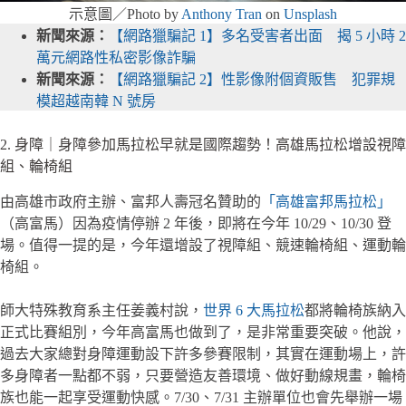
示意圖／Photo by
Anthony Tran
on
Unsplash
新聞來源：
【網路獵騙記 1】多名受害者出面 揭 5 小時 2
萬元網路性私密影像詐騙
新聞來源：
【網路獵騙記 2】性影像附個資販售 犯罪規
模超越南韓 N 號房
2. 身障｜身障參加馬拉松早就是國際趨勢！高雄馬拉松增設視障
組、輪椅組
由高雄市政府主辦、富邦人壽冠名贊助的
「高雄富邦馬拉松」
（高富馬）因為疫情停辦 2 年後，即將在今年 10/29、10/30 登
場。值得一提的是，今年還增設了視障組、競速輪椅組、運動輪
椅組。
師大特殊教育系主任姜義村說，
世界 6 大馬拉松
都將輪椅族納入
正式比賽組別，今年高富馬也做到了，是非常重要突破。他說，
過去大家總對身障運動設下許多參賽限制，其實在運動場上，許
多身障者一點都不弱，只要營造友善環境、做好動線規畫，輪椅
族也能一起享受運動快感。7/30、7/31 主辦單位也會先舉辦一場