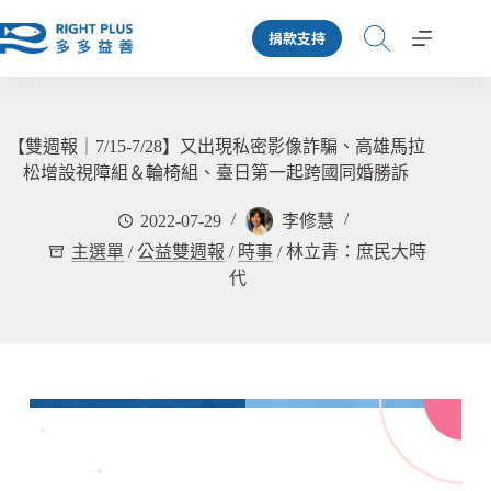
跳
捐款支持
至
主
要
內
容
【雙週報｜7/15-7/28】又出現私密影像詐騙、高雄馬拉
松增設視障組＆輪椅組、臺日第一起跨國同婚勝訴
2022-07-29
李修慧
主選單
/
公益雙週報
/
時事
/
林立青：庶民大時
代