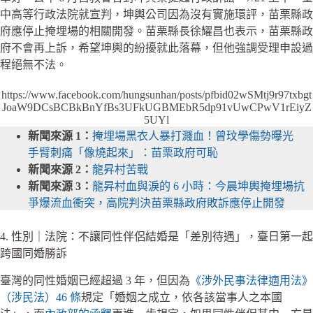
中高等行政法院就宣判，坤輿公司因為沒有實施環評，苗栗縣政
府應停止掩埋場的相關開發。苗栗縣長徐耀昌也表示，苗栗縣政
府不會再上訴，希望坤輿的紛擾就此落幕，但他強調受理申設過
程絕無不法。
https://www.facebook.com/hungsunhan/posts/pfbid02wSMtj9r97txbgt
JoaW9DCsBCBkBnYfBs3UFkUGBMEbR5dp91vUwCPwV1rEiyZ
5UYl
新聞來源 1：
掩埋場黑衣人暴打濺血！曾玟學傷勢曝光
手臂刺痛「像燒起來」：苗栗政府可恥
新聞來源 2：
龍昇村苦戰
新聞來源 3：
龍昇村血與淚的 6 小時：今晨坤輿掩埋場抗
爭爆流血衝突，高院判決苗栗縣政府敗訴應停止開發
4. 性別｜法院：不讓同性伴侶結婚是「差別待遇」，臺日第一起
跨國同婚勝訴
臺灣的同性婚姻已經超過 3 年，但因為
《涉外民事法律適用法》
（涉民法）46 條
規定「婚姻之成立，依各該當事人之本國