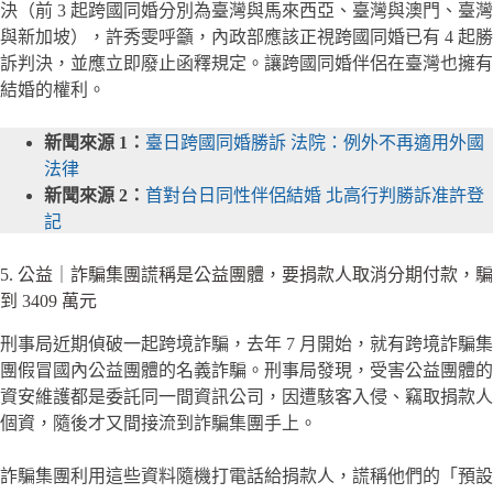
決（前 3 起跨國同婚分別為臺灣與馬來西亞、臺灣與澳門、臺灣
與新加坡），許秀雯呼籲，內政部應該正視跨國同婚已有 4 起勝
訴判決，並應立即廢止函釋規定。讓跨國同婚伴侶在臺灣也擁有
結婚的權利。
新聞來源 1：
臺日跨國同婚勝訴 法院：例外不再適用外國
法律
新聞來源 2：
首對台日同性伴侶結婚 北高行判勝訴准許登
記
5. 公益｜詐騙集團謊稱是公益團體，要捐款人取消分期付款，騙
到 3409 萬元
刑事局近期偵破一起跨境詐騙，去年 7 月開始，就有跨境詐騙集
團假冒國內公益團體的名義詐騙。刑事局發現，受害公益團體的
資安維護都是委託同一間資訊公司，因遭駭客入侵、竊取捐款人
個資，隨後才又間接流到詐騙集團手上。
詐騙集團利用這些資料隨機打電話給捐款人，謊稱他們的「預設