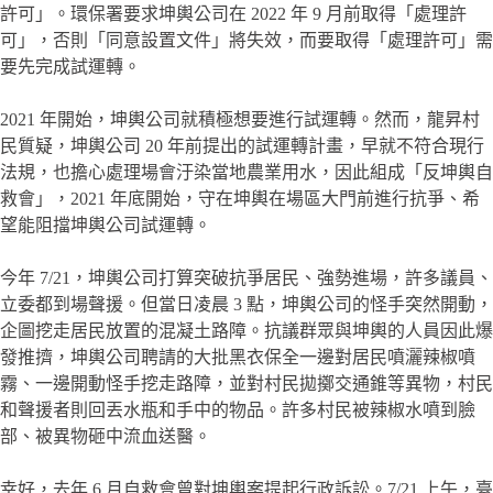
許可」。環保署要求坤輿公司在 2022 年 9 月前取得「處理許
可」，否則「同意設置文件」將失效，而要取得「處理許可」需
要先完成試運轉。
2021 年開始，坤輿公司就積極想要進行試運轉。然而，龍昇村
民質疑，坤輿公司 20 年前提出的試運轉計畫，早就不符合現行
法規，也擔心處理場會汙染當地農業用水，因此組成「反坤輿自
救會」，2021 年底開始，守在坤輿在場區大門前進行抗爭、希
望能阻擋坤輿公司試運轉。
今年 7/21，坤輿公司打算突破抗爭居民、強勢進場，許多議員、
立委都到場聲援。但當日凌晨 3 點，坤輿公司的怪手突然開動，
企圖挖走居民放置的混凝土路障。抗議群眾與坤輿的人員因此爆
發推擠，坤輿公司聘請的大批黑衣保全一邊對居民噴灑辣椒噴
霧、一邊開動怪手挖走路障，並對村民拋擲交通錐等異物，村民
和聲援者則回丟水瓶和手中的物品。許多村民被辣椒水噴到臉
部、被異物砸中流血送醫。
幸好，去年 6 月自救會曾對坤輿案提起行政訴訟。7/21 上午，臺