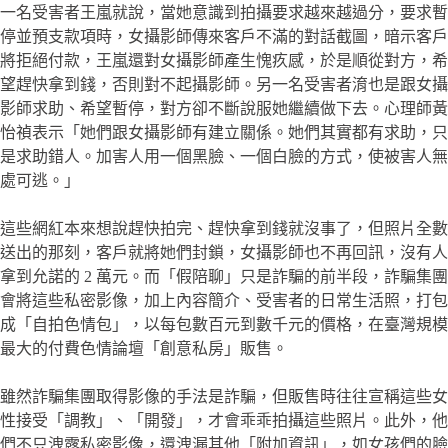
一名受害者王嵐就說，當她意識到拍攝要求越來越過分，要求暫
停並預支款項時，女攝影師傳來客戶不滿的對話截圖，暗示客戶
將拒絕付款，王嵐還對女攝影師產生愧疚感，於是順從對方，希
望趕快拿到錢，否則對不起攝影師。另一名受害者淯也是跟女攝
影師求助、希望暫停，對方卻不斷說服她繼續做下去。心理師黃
怡禎表示「她們跟女攝影師有建立關係。她們其實都有求助，只
是求助錯人。加害人用一個黑臉、一個白臉的方式，使被害人無
處可逃。」
這些網紅本來想說趕快拍完、趕快拿到錢就沒事了，但照片全數
送出的那刻，客戶就將她們封鎖，女攝影師也不再回訊，沒有人
拿到允諾的 2 萬元。而「假陪聊」只是詐騙的前半段，詐騙集團
會將這些私密影像，加上內容簡介、受害者的日常生活照，打包
成「自拍色情包」，以每包數百元到數千元的價格，在臺灣規模
最大的付費色情論壇「創意私房」販售。
雖然詐騙集團取得影像的手法是詐騙，但販售時往往宣稱這些女
性接受「調教」、「開發」，才會乖乖拍攝這些照片。此外，他
們不只洩露私密影像，還洩漏其他「附加資訊」，如女孩們的臉