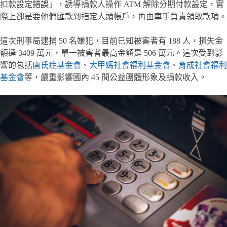
扣款設定錯誤」，誘導捐款人操作 ATM 解除分期付款設定，實
際上卻是要他們匯款到指定人頭帳戶，再由車手負責領取款項。
這次刑事局逮捕 50 名嫌犯，目前已知被害者有 188 人，損失金
額達 3409 萬元，單一被害者最高金額是 506 萬元。這次受到影
響的包括
唐氏症基金會
、
大甲媽社會福利基金會
、
育成社會福利
基金會
等，嚴重影響國內 45 間公益團體形象及捐款收入。