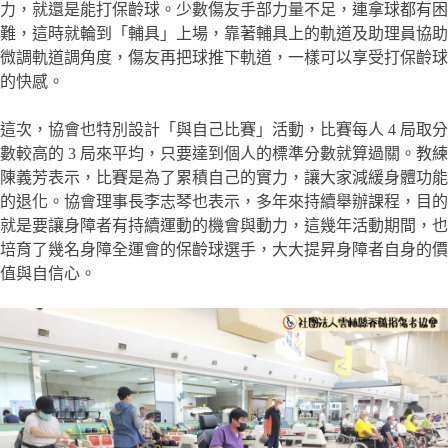
力，就還是能打保齡球。少數傷友手部力量不足，連拿球都有困
難，這時就輪到「輔具」上場，靠著輔具上的軌道及助理員協助
微調軌道調角度，傷友再把球推下軌道，一樣可以享受打保齡球
的快感。
這次，協會也特別設計「與自己比賽」活動，比賽每人 4 局取分
數較高的 3 局來平均，只要達到個人的標準分數就算過關。教練
陳義芳表示，比賽是為了累積自己的實力，讓大家減緩身體功能
的退化。協會理事長李志琴也表示，多年來持續舉辦課程，目的
就是要讓身障者有持續運動的機會與動力，這幾年活動期間，也
培育了幾名身障全運會的保齡球選手，大大提昇身障者自身的價
值與自信心。