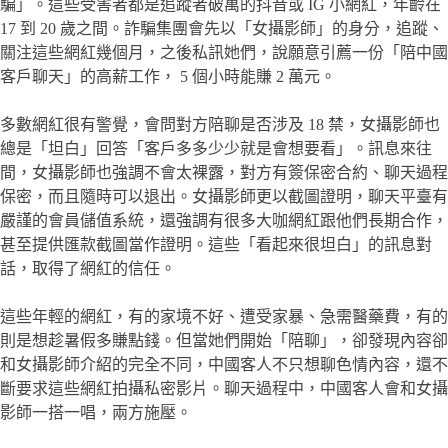
騙」。這些受害者都是追蹤者破萬的抖音或 IG 小網紅，年齡在
17 到 20 歲之間。詐騙集團會先以「女攝影師」的身分，追蹤、
關注這些網紅幾個月，之後私訊她們，說願意引薦一份「陪中國
客戶聊天」的高薪工作， 5 個小時能賺 2 萬元。
多數網紅很有警覺，會問對方陪聊是否涉及 18 禁，女攝影師也
總是「坦白」回答「客戶多多少少就是會想要看」。訊息來往
間，女攝影師也強調不會太裸露，對方有簽保密合約、聊天過程
保密，而且隨時可以退出。女攝影師更以截圖證明，聊天平臺有
嚴謹的會員儲值系統，還強調有很多大咖網紅跟他們長期合作，
甚至提供匯款截圖當作證明。這些「看起來很坦白」的訊息對
話，取得了網紅的信任。
這些年輕的網紅，有的家境不好、遭受家暴、急需醫藥費，有的
則是想趁暑假多賺點錢。但當她們開始「陪聊」，卻發現內容卻
和女攝影師介紹的完全不同，中國客人不只想聊色情內容，還不
斷要求這些網紅拍攝私密影片。聊天過程中，中國客人會和女攝
影師一搭一唱，兩方施壓。