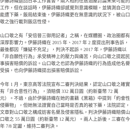
伊藤詩織返回日本工作實習，兩人相約在居酒屋討論未來可能的
工作，但在談話時，伊藤詩織卻感覺到意識模糊，並猜測自己可
能遭下藥，飯局結束後，伊藤詩織更在無意識的狀況下，被山口
敬之強行載到飯店性侵。
山口敬之有「安倍晉三御用記者」之稱，在媒體圈、政治圈都有
深厚影響力。伊藤詩織在 2015 年、2017 年 2 度提出刑事告訴，
最後都因「嫌疑不充足」，判決不起訴。2017 年，伊藤詩織以
「非自願性行為」承受精神上的壓力與痛苦，向山口敬之提起民
事損害賠償的訴訟。山口敬之也認為伊藤詩織的行為造成他名譽
受損，也向伊藤詩織提出損害賠償訴訟。
今年 1 月，東京高等法院宣布二審判決結果，認定山口敬之確實
有「非合意性行為」，須賠償 332 萬日圓（約新臺幣 72 萬
元）。不過，由於伊藤詩織在她的書籍《黑箱》中提到「約會性
侵藥物」，但她無法證實自己當時是否真的被下藥，法院認定，
文章對山口敬之構成妨害名譽及侵害隱私，判決伊藤詩織賠償山
口敬之 55 萬日圓（約新臺幣 12 萬元）。兩人上訴後，三審在今
年 7/8 定讞，維持二審判決。