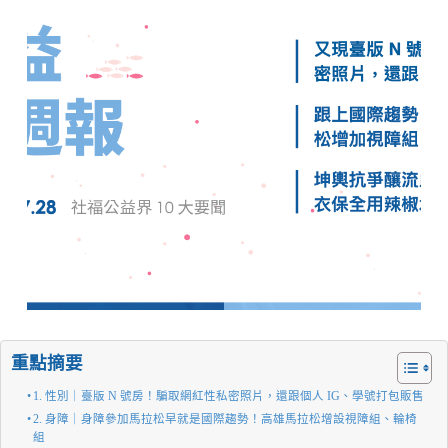
重點摘要
1. 性別｜臺版 N 號房！騙取網紅性私密照片，還跟個人 IG、學號打包販售
2. 身障｜身障參加馬拉松早就是國際趨勢！高雄馬拉松增設視障組、輪椅
組