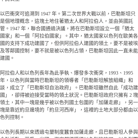
以巴衝突可追溯到 1947 年。第二次世界大戰以前，巴勒斯坦只
是個地理概念，這塊土地住著猶太人和阿拉伯人，並由英國託
管。1947 年，聯合國通過決議，將在巴勒斯坦設立一個「猶太
國家」和一個「阿拉伯國家」。其中，猶太國家以色列在歐美各
國的支持下成功建國了，但供阿拉伯人建國的領土，要不是被埃
及等鄰國控制，要不就是被以色列占領，巴勒斯坦因此一直未能
建國。
阿拉伯人和以色列長年為此爭執、爆發多次衝突，1993、1995
年，以色列與當時巴勒斯坦的領導者「巴勒斯坦解放組織」和
談，成立了「巴勒斯坦自治政府」。巴勒斯坦雖然自此「成功建
國」，卻得被迫接受當時的領土狀況。巴勒斯坦政府只擁有 2 塊
領土，其中一塊是幾乎被以色列國土包圍的「加薩走廊」，另一
塊是靠近約旦邊境的「約旦河西岸」，這裡的土地大部分都由以
色列控制。
以色列長期以來透過屯墾制度蠶食加薩走廊，且巴勒斯坦人參與