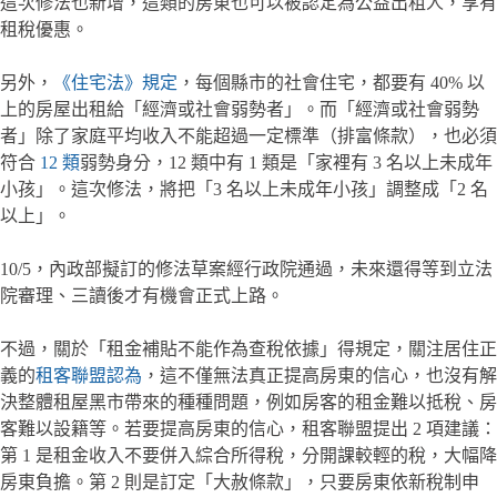
這次修法也新增，這類的房東也可以被認定為公益出租人，享有
租稅優惠。
另外，
《住宅法》規定
，每個縣市的社會住宅，都要有 40% 以
上的房屋出租給「經濟或社會弱勢者」。而「經濟或社會弱勢
者」除了家庭平均收入不能超過一定標準（排富條款），也必須
符合
12 類
弱勢身分，12 類中有 1 類是「家裡有 3 名以上未成年
小孩」。這次修法，將把「3 名以上未成年小孩」調整成「2 名
以上」。
10/5，內政部擬訂的修法草案經行政院通過，未來還得等到立法
院審理、三讀後才有機會正式上路。
不過，關於「租金補貼不能作為查稅依據」得規定，關注居住正
義的
租客聯盟認為
，這不僅無法真正提高房東的信心，也沒有解
決整體租屋黑市帶來的種種問題，例如房客的租金難以抵稅、房
客難以設籍等。若要提高房東的信心，租客聯盟提出 2 項建議：
第 1 是租金收入不要併入綜合所得稅，分開課較輕的稅，大幅降
房東負擔。第 2 則是訂定「大赦條款」，只要房東依新稅制申