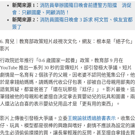
新聞來源 1：
消防員舉辦國殤日晚會前遭警方阻擋 消促
會：只顧國慶、罔顧消防！
新聞來源 2：
消防員國殤日晚會 3 訴求 柯文哲、侯友宜都
簽了
6. 育兒｜教育部政策短片歧視次文化，網友：根本是「絕子化」
影片
行政院近年推行「0-6 歲國家一起養」政策，教育部 9 月在
YouTube 推出一系列 30 秒的宣傳短片，卻引發極大爭議。短片
劇情是一名育有 2 個孩子的父親，因老婆不認同他蒐集公仔，他
於是拿錢給媽媽，請媽媽代收公仔包裹，卻被自己母親用鄙夷的
語氣質疑，都當爸爸了「還在玩那些『尪仔』」。影片最後，這
筆錢被他的母親和老婆擅自決定拿去買嬰幼兒的玩具和圖書，兩
人還沾沾自喜的表示嬰幼兒用品才是「更有用的東西」。
影片上傳後引發極大爭議。立委
王婉諭就透過臉書表示
，收集公
仔、玩具、模型都是很棒的興趣與嗜好，劇情不應該為設定的讓
先生必須偷偷摸摸的買，讓長輩輕蔑的反問，甚至擅自拿錢去買