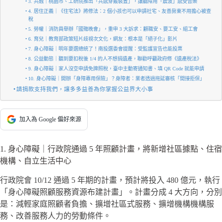
3. 共融｜桃園市、工研院推出「共感穿戴裝置」，讓聽障用「震波」感受音樂
4. 居住正義｜《住宅法》將修法：2 個小孩也可以申請社宅、友善房東不用擔心被查
稅
5. 勞權｜消防員舉辦「國殤晚會」，重申 3 大訴求：顧職安、要工安、組工會
6. 育兒｜教育部政策短片歧視次文化，網友：根本是「絕子化」影片
7. 身心障礙｜明年要選總統了！南投選委會提醒：受監護宣告也能投票
8. 公益動態｜聽到要扣稅後 1/4 的人不想捐遺產，聯勸呼籲政府修《遺產稅法》
9. 身心障礙｜家人沒空申請免牌照稅，臺中主動寄通知書、填 QR Code 就能申請
10. 身心障礙｜開辦「身障專用保險」？身障者：業者透過拖延審核「間接拒保」
請捐款支持我們，讓多多益善為你掌握公益界大小事
加入為 Google 偏好來源
1. 身心障礙｜行政院通過 5 年照顧計畫，將新增社區據點、住宿
機構、自立生活中心
行政院會 10/12 通過 5 年期的計畫，預計將投入 480 億元，執行
「身心障礙照顧服務資源布建計畫」。計畫分成 4 大方向，分別
是：減輕家庭照顧者負擔、擴增社區式服務、擴增機構機構服
務、改善服務人力的勞動條件。