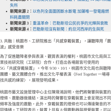
失所
新聞來源 2：
以色列全面圍困斷水斷電 加薩唯一發電廠燃
料耗盡關閉
新聞來源 3：
重溫革命：巴勒斯坦公民抗爭的光輝與衰敗
新聞來源 4：
巴勒斯坦沒有新聞：約旦河西岸的生與死
3. 共融｜桃園市、工研院推出「共感穿戴裝置」，讓聽障用「震
波」感受音樂
為了促進聽障者參與表演、觀賞表演的權利，桃園市文化局與工
業技術研究院（工研院）合作，打造出各場館皆可使用的
5G「共感穿戴裝置」。今年 9/30、10/1，桃園市文化局也與聽障
團體、藝文團體合作，推出文化平權表演〈Feel Together 一場尋
找共感的練習〉，展現發明成果。
桃園市藝文設施管理中心主任陳瑋鴻說明，他們將聲響與裝置的
燈條、震動器做連結，演出時的聲響在穿戴裝置上會呈現出不同
頻率及強度的震動，此外，穿戴裝置的燈條也可以傳達聲音的不
同情緒。工研院表示，裝置上共有 8 個震動器與視覺裝置，可以