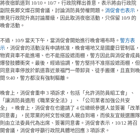
將夜宿凱道到 10/10。10/7，行政院釋出善意，表示將由行政院
副院長鄭文燦召開會議，討論消防員勞權問題。
消促會也表示
，
樂見行政院升高討論層級，因此取消夜宿活動，只保留 10/9 的
晚會活動。
不過，10/9 當天下午，當消促會開始進行晚會場布時。
警方表
示
，消促會的活動沒有申請核准，晚會場地又是國慶日管制區，
物資貨車不能進場、也不能搭設遮雨棚，警方因此與消促會成員
爆發肢體衝突。最後，經過協調，警方堅持不准搭設遮雨棚，但
同意貨車停放於凱道靠近景福門一帶卸貨、徒手搬運，且直到晚
間 9:40，警方都沒有強制驅離。
晚會上，消促會重申 3 項訴求，包括「允許消防員組工會」、
「讓消防員適用《職業安全法》」、「公司業者加強公共安
全」。晚會上，消促會在也邀請了 4 位總統參選人並簽署「改革
同意書」，民眾黨的柯文哲候選人親自到場，而侯友宜競選團隊
則由立法委員代為出席、簽署同意書。消促會表示，10/12 將召
開會議，消促會呼籲行政院具體地回應 3 項訴求。