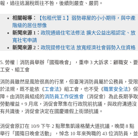
報，過往逃漏稅既往不咎，後續則嚴查、嚴罰。
相關報導：
【包租代管１】弱勢尋屋的小小期待，與中產
階級的居住想像
新聞來源 1：
政院通過住宅法修法 擴大公益出租認定、放
寬社宅申請
新聞來源 2：
政院提修住宅法 放寬經濟社會弱勢入住資格
5. 勞權｜消防員舉辦「國殤晚會」，重申 3 大訴求：顧職安、要
工安、組工會
消防員雖然是風險很高的行業，但臺灣消防員屬於公務員，受限
於法規，既不能依《
工會法
》組工會，也不受《
職業安全法
》保
障。由消防員組成的
消防員工作促進會
（消促會）為此長期爭取
勞動權益。9 月底，消促會聚集在行政院前抗議，與政府溝通沒
有共識後，消促會決定在國慶連假上街頭抗議。
消促會原訂在 10/9 下午 2 點聚集凱達格蘭大道抗議，晚間 8 點
舉行「國殤日晚會活動」，悼念 10 年來殉職的 43 位消防員，並