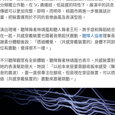
分頻獨立作動，在 5G 廣連結、低延遲的特性下，展演中的訊息
傳遞可以更加完整、即時。而明年，桃園市將進一步推展該計
畫，把裝置運用於不同的音樂曲風及表演型態。
演出現場，聽障舞者林靖嵐和聽人舞者王珩，將手語和舞蹈結合
在一起。共感穿戴裝置也隨著音樂起伏震動，
聽障人協會
理事長
謝素分體驗後說：「透過觸覺，（共感穿戴裝置的）身體不同部
位有震動，覺得很不一樣。」
不只聽障觀眾有全新體驗，聽障舞者林靖嵐也表示，共感裝置對
她的表演幫助很大，她說：「以前本來是要靠腳底板來感受（聲
音的震波），要一直很專注在腳底，但是現在穿這裝置，可以透
過（共感穿戴裝置的）震動來跟著跳動。」