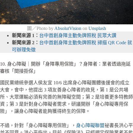
圖／Photo by
AbsolutVision
on
Unsplash
新聞來源 1：
台中首創身障主動免牌照稅 民眾大讚
新聞來源 2：
台中首創身障主動免牌照稅 掃描 QR Code 就
可辦理免徵
10. 身心障礙｜開辦「身障專用保險」？身障者：業者透過拖延
審核「間接拒保」
國民黨總統參選人侯友宜 10/6 出席身心障礙團體後援會的成立
大會，會中，他提出 3 項友善身心障者的政見，第 1 是公共場
所、大眾運輸必須有完善的無障礙空間；第 2 是培養更多特教師
資；第 3 是針對身心障礙者需求，研議開辦「身心障礙專用保
險」，讓身心障礙者能夠獲得終生的保障。
不過，針對「身心障礙專用保險」，
身心障礙聯盟
祕書長洪心平
並不同意。洪心平指出，目前《保險法》已經規定保險業者不能