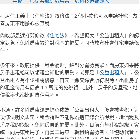
平權 「5G 共感穿戴裝置」以科技造福聾人
4. 居住正義｜《住宅法》將修法：2 個小孩也可以申請社宅、友
善房東不用擔心被查稅
內政部最近打算修改《
住宅法
》，希望擴大「公益出租人」的認
定對象，免除房東被追討稅金的擔憂，同時放寬社會住宅申請條
件。
多年來，政府提供「租金補貼」給部分弱勢民眾。而房東如果將
房子出租給可以領租金補貼的弱勢，就算是
「公益出租人」
。公
益出租人有不少租稅優惠，首先，繳交綜合所得稅時，出租房子
的租金每月有最高 1.5 萬元的免稅額，此外，房子的房屋稅、地
價稅率也都比照自住稅率。
不過，許多除房東還是擔心成為「公益出租人」後會被查稅，這
次修法明文規定，租金補貼不能做為追查綜合所得稅、地價稅及
房屋稅的依據，免除房東的擔憂。此外，目前有些社福組織，會
統一向房東租房子，再當二房東，轉租給弱勢者，並協助代管。