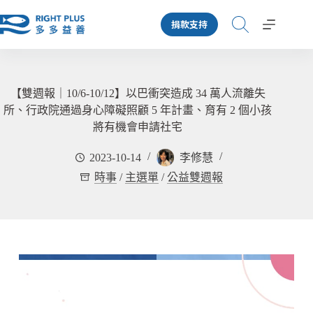
跳
捐款支持
至
主
要
內
容
【雙週報｜10/6-10/12】以巴衝突造成 34 萬人流離失
所、行政院通過身心障礙照顧 5 年計畫、育有 2 個小孩
將有機會申請社宅
2023-10-14
李修慧
時事
/
主選單
/
公益雙週報