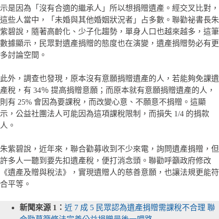
示是因為「沒有合適的繼承人」所以想捐贈遺產。經交叉比對，
這些人當中，「未婚與其他婚姻狀況者」占多數。聯勸祕書長朱
紫碧說，隨著高齡化、少子化趨勢，單身人口也越來越多，這筆
數據顯示，民眾對遺產捐贈的態度也在演變，遺產捐贈勢必有更
多討論空間。
此外，調查也發現，原本沒有意願捐贈遺產的人，若能夠免課遺
產稅，有 34％ 提高捐贈意願；而原本就有意願捐贈遺產的人，
則有 25% 會因為要課稅，而改變心意、不願意不捐贈。這顯
示，公益社團法人可能因為這項課稅限制，而損失 1/4 的捐款
人。
朱紫碧說，近年來，聯合勸募收到不少來電，詢問遺產捐贈，但
許多人一聽到要先扣遺產稅，便打消念頭。聯勸呼籲政府修改
《遺產及贈與稅法》，實現遺贈人的慈善意願，也讓法規更能符
合平等。
新聞來源 1：
近 7 成 5 民眾認為遺產捐贈需課稅不合理 聯