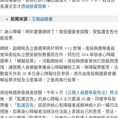
層授權審核，卻推社群小編出面滅火。直到 10/9 下午，教育部
長潘文忠才
透過臉書致歉
。
新聞來源：
王婉諭臉書
7. 身心障礙｜明年要選總統了！南投選委會提醒：受監護宣告也
能投票
總統、副總統及立委選舉將於明年 1/13 登場，南投縣選舉委員
會與南投私立德安啟智教養院合作，特別在 10/4 舉辦身心障礙
選舉人「模擬投票」。活動開始前，南投縣選委會就打造擬真環
境，讓選務人員模擬準備身心障礙輔助工具、無障礙票匭等。活
動當天共有 20 多位身心障礙住民參與，首先由南投縣選委會講
解投票流程及注意事項，之後再進行投票。
南投縣選舉委員會提醒，今年 6 月
《公職人員選舉罷免法》修法
後，受「監護宣告」的身心障礙人士只要滿 20 歲，同樣享有投
票權。
「監護宣告」
是提供給心智障礙者或精神病人的一種司法
措施，如果身心障礙者沒辦法在法庭上表達自己的意思、想法，
家人可以聲請「監護宣告」，就會由一名監護人來當他的法定代