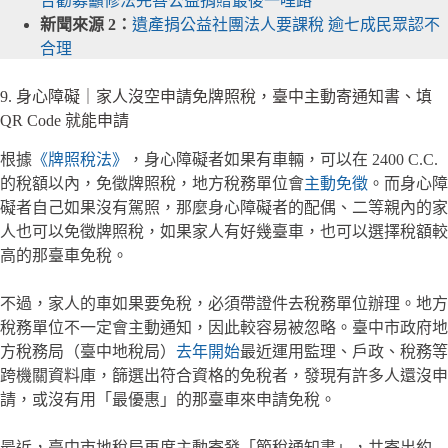
合勸募籲修法完善公益捐贈最後一哩路
新聞來源 2：
遺產捐公益社團法人要課稅 逾七成民眾認不
合理
9. 身心障礙｜家人沒空申請免牌照稅，臺中主動寄通知書、填
QR Code 就能申請
根據
《牌照稅法》
，身心障礙者如果有車輛，可以在 2400 C.C.
的稅額以內，免徵牌照稅，地方稅務單位會
主動免徵
。而身心障
礙者自己如果沒有駕照，那麼身心障礙者的配偶、二等親內的家
人也可以免徵牌照稅，如果家人有好幾臺車，也可以選擇稅額較
高的那臺車免稅。
不過，家人的車如果要免稅，必須帶證件去稅務單位辦理。地方
稅務單位不一定會主動通知，因此較容易被忽略。臺中市政府地
方稅務局（臺中地稅局）
去年開始
最近運用監理、戶政、稅務等
跨機關資料庫，篩選出符合資格的免稅者，發現有許多人還沒申
請，或沒有用「最優惠」的那臺車來申請免稅。
最近，臺中市地稅局再度主動寄發「節稅通知書」，共寄出約