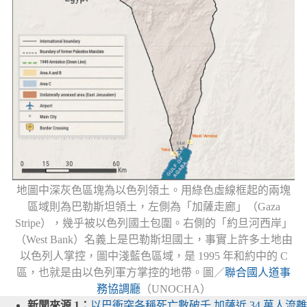
地圖中深灰色區塊為以色列領土。用綠色虛線框起的兩塊
區域則為巴勒斯坦領土，左側為「加薩走廊」（Gaza
Stripe），幾乎被以色列國土包圍。右側的「約旦河西岸」
（West Bank）名義上是巴勒斯坦國土，事實上許多土地由
以色列人掌控，圖中淺藍色區域，是 1995 年和約中的 C
區，也就是由以色列軍方掌控的地帶。圖／
聯合國人道事
務協調廳
（UNOCHA）
新聞來源 1：
以巴衝突各稱死亡數破千 加薩近 34 萬人流離