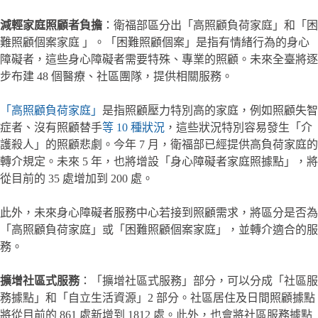
減輕家庭照顧者負擔
：衛福部區分出「高照顧負荷家庭」和「困
難照顧個案家庭 」。「困難照顧個案」是指有情緒行為的身心
障礙者，這些身心障礙者需要特殊、專業的照顧。未來全臺將逐
步布建 48 個醫療、社區團隊，提供相關服務。
「高照顧負荷家庭」
是指照顧壓力特別高的家庭，例如照顧失智
症者、沒有照顧替手
等 10 種狀況
，這些狀況特別容易發生「介
護殺人」的照顧悲劇。今年 7 月，衛福部已經提供高負荷家庭的
轉介規定。未來 5 年，也將增設「身心障礙者家庭照據點」，將
從目前的 35 處增加到 200 處。
此外，未來身心障礙者服務中心若接到照顧需求，將區分是否為
「高照顧負荷家庭」或「困難照顧個案家庭」，並轉介適合的服
務。
擴增社區式服務
：「擴增社區式服務」部分，可以分成「社區服
務據點」和「自立生活資源」2 部分。社區居住及日間照顧據點
將從目前的 861 處新增到 1812 處。此外，也會將社區服務據點