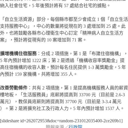
納入社會住宅，5 年後預計將有 57 處結合社宅的據點。
「自立生活資源」部分，每個縣市都至少會成立 1 個「自立生活
支持服務中心」，中心的數量將從現在的 3 處增加到 25 處。此
外，也將鼓勵各縣市心理衛生中心訂定「精神病人自立生活方
案」，預計將從現有的 10 案增加到 71 案。
擴增機構住宿服務
：分成 2 項措施，第 1 是「布建住宿機構」，
5 年內預計增加 1222 床；第 2 是透過「機構收容率獎勵金」提
高住宿機構的收容人數，預計每名住民提供 1-3 萬獎勵金，5 年
內預計 159 家機構，共將增加 355 人。
改善勞動條件
：共有 2 項措施，第 1 是提高機構服務人員的薪資
樓地板，「生活服務員」底薪將提高到 33700 元（目前是 2.6-3
萬元），教保員底薪則將提高到 37700 元（目前是 3-3.4 萬元
）。第 2 是將擴充社工及行政人力，5 年內預計增加 1537 人。
[slideshare id=262072953&doc=random-231012035400-2ce269b1]
簡報來源／
行政院