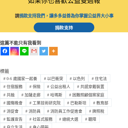
如果你也喜歡公益雙週報
請
捐款支持我們，讓多多益善為你掌握公益界大小事
捐款支持
這篇不能只有我看到
標籤
#
0-6 歲國家一起養
#
以巴衝突
#
以色列
#
住宅法
#
住宿服務
#
保險
#
公益出租人
#
共感穿戴裝置
#
共融
#
加薩走廊
#
哈瑪斯
#
困難照顧個案家庭
#
國殤晚會
#
工業技術研究院
#
巴勒斯坦
#
教育部
#
消促會
#
消防員
#
消防員工作促進會
#
牌照稅
#
監護宣告
#
社區式服務
#
總統大選
#
聽障
#
自立生活
#
身心障礙