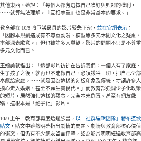
其他東西。她說：「每個人都有選擇自己嗜好與興趣的權利，
⋯⋯就算無法理解，『互相尊重』也是非常基本的要求。」
教育部在 10/8 將爭議最具的影片緊急下架，
並在官網表示
：
「因腳本規劃造成有不尊重動漫、模型等多元休閒文化之疑慮，
本部深表歉意。」但也被許多人質疑，影片的問題不只是不尊重
多元文化而已。
王婉諭就指出：「這部影片彷彿在告訴我們：一個人有了家庭、
生了孩子之後，就再也不能做自己，必須犧牲一切，把自己全部
奉獻給家庭。⋯⋯就是因為這樣的刻板印象及傳統，才讓許多人
擔心走入婚姻，甚至不願生養後代。」而教育部強調少子化政策
的短片，居然強化這樣的觀念，完全本末倒置。甚至有網友戲
稱，這根本是「絕子化」影片。
10/9 上午，教育部再度透過臉書，
以「社群編輯團隊」發布道歉
貼文
，貼文中雖然明確指出劇情的問題、劇情與教育部核心價值
的衝突，但仍有不少網友留言抨擊，認為影片明明經過教育部高