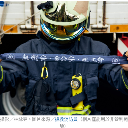
攝影／林詠翌。圖片來源／
搶救消防員
（相片僅能用於非營利範
疇）