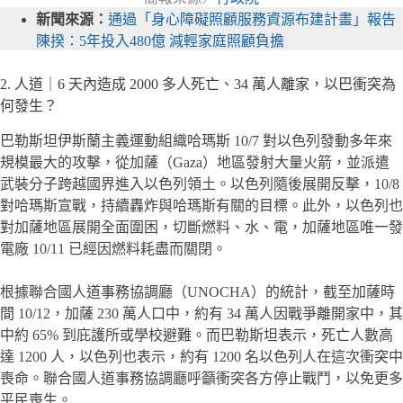
新聞來源：
通過「身心障礙照顧服務資源布建計畫」報告
陳揆：5年投入480億 減輕家庭照顧負擔
2. 人道｜6 天內造成 2000 多人死亡、34 萬人離家，以巴衝突為
何發生？
巴勒斯坦伊斯蘭主義運動組織哈瑪斯 10/7 對以色列發動多年來
規模最大的攻擊，從加薩（Gaza）地區發射大量火箭，並派遣
武裝分子跨越國界進入以色列領土。以色列隨後展開反擊，10/8
對哈瑪斯宣戰，持續轟炸與哈瑪斯有關的目標。此外，以色列也
對加薩地區展開全面圍困，切斷燃料、水、電，加薩地區唯一發
電廠 10/11 已經因燃料耗盡而關閉。
根據聯合國人道事務協調廳（UNOCHA）的統計，截至加薩時
間 10/12，加薩 230 萬人口中，約有 34 萬人因戰爭離開家中，其
中約 65% 到庇護所或學校避難。而巴勒斯坦表示，死亡人數高
達 1200 人，以色列也表示，約有 1200 名以色列人在這次衝突中
喪命。聯合國人道事務協調廳呼籲衝突各方停止戰鬥，以免更多
平民喪生。