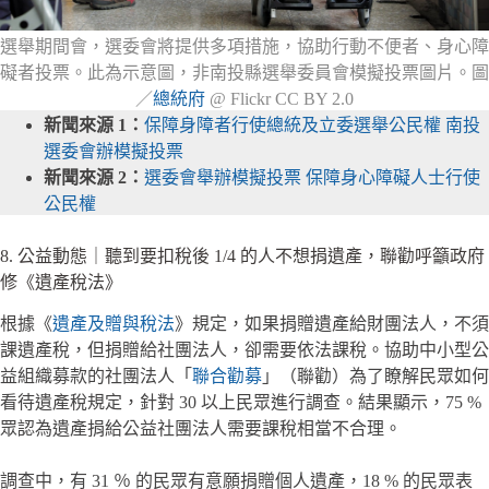
選舉期間會，選委會將提供多項措施，協助行動不便者、身心障
礙者投票。此為示意圖，非南投縣選舉委員會模擬投票圖片。圖
／
總統府
@ Flickr CC BY 2.0
新聞來源 1：
保障身障者行使總統及立委選舉公民權 南投
選委會辦模擬投票
新聞來源 2：
選委會舉辦模擬投票 保障身心障礙人士行使
公民權
8. 公益動態｜聽到要扣稅後 1/4 的人不想捐遺產，聯勸呼籲政府
修《遺產稅法》
根據《
遺產及贈與稅法
》規定，如果捐贈遺產給財團法人，不須
課遺產稅，但捐贈給社團法人，卻需要依法課稅。協助中小型公
益組織募款的社團法人「
聯合勸募
」（聯勸）為了瞭解民眾如何
看待遺產稅規定，針對 30 以上民眾進行調查。結果顯示，75 %
眾認為遺產捐給公益社團法人需要課稅相當不合理。
調查中，有 31 ％ 的民眾有意願捐贈個人遺產，18 % 的民眾表