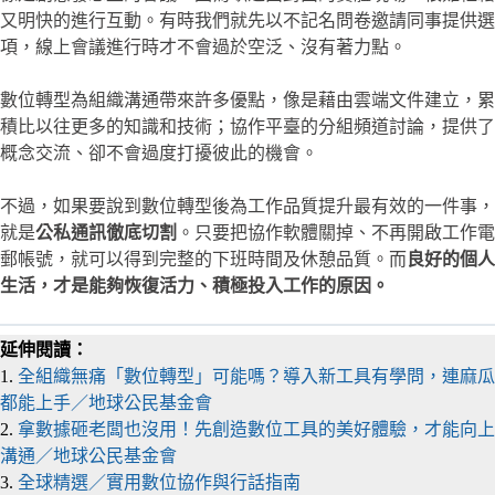
又明快的進行互動。有時我們就先以不記名問卷邀請同事提供選
項，線上會議進行時才不會過於空泛、沒有著力點。
數位轉型為組織溝通帶來許多優點，像是藉由雲端文件建立，累
積比以往更多的知識和技術；協作平臺的分組頻道討論，提供了
概念交流、卻不會過度打擾彼此的機會。
不過，如果要說到數位轉型後為工作品質提升最有效的一件事，
就是
公私通訊徹底切割
。只要把協作軟體關掉、不再開啟工作電
郵帳號，就可以得到完整的下班時間及休憩品質。而
良好的個人
生活，才是能夠恢復活力、積極投入工作的原因。
延伸閱讀：
1.
全組織無痛「數位轉型」可能嗎？導入新工具有學問，連麻瓜
都能上手／地球公民基金會
2.
拿數據砸老闆也沒用！先創造數位工具的美好體驗，才能向上
溝通／地球公民基金會
3.
全球精選／實用數位協作與行話指南