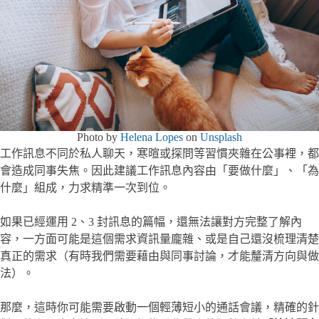
Photo by
Helena Lopes
on
Unsplash
工作訊息不同於私人聊天，寒暄或探問等習慣夾雜在公事裡，都
會造成同事失焦。因此建議工作訊息內容由「要做什麼」、「為
什麼」組成，力求精準一次到位。
如果已經運用 2、3 封訊息的篇幅，還無法讓對方完整了解內
容，一方面可能是這個需求資訊量龐雜、或是自己還沒梳理清楚
真正的需求（有時我們需要藉由與同事討論，才能釐清方向與做
法）。
那麼，這時你可能需要啟動一個輕薄短小的通話會議，精確的針