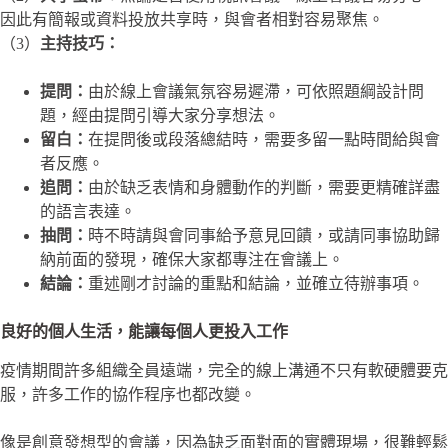
因此有簡報或資料投放共享時，與會者相對容易聚焦。
（3）
主持技巧：
提問：
由於線上會議氣氛容易遲滯，可依照題綱設計問
題，經由提問引導大家分享想法。
留白：
在提問後或段落總結時，需要多留一點時間給與會
者反應。
追問：
由於缺乏表情和身體動作的判斷，需要更精確詳盡
的語言表達。
抽問：
時不時請與會同事給予意見回饋，或請同事協助歸
納前面的發現，確保大家都專注在會議上。
結論：
重述剛才討論的重點和結論，並確立待辦事項。
良好的個人生活，能讓每個人更投入工作
疫情期間許多組織全員遠端，完全的線上溝通不只有軟硬體要克
服，許多工作的協作程序也都改變。
像是創意發想型的會議，因為缺乏面對面的實體現場，很難輕鬆