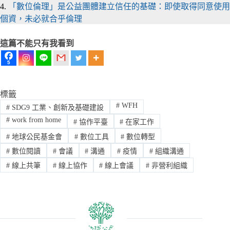
4.
「數位倫理」是公益團體建立信任的基礎：即使取得同意使用
個資，未必就合乎倫理
這篇不能只有我看到
5
標籤
#
WFH
#
SDG9 工業、創新及基礎建設
#
work from home
#
協作平臺
#
在家工作
#
地球公民基金會
#
數位工具
#
數位轉型
#
數位閱讀
#
會議
#
溝通
#
疫情
#
組織溝通
#
線上共筆
#
線上協作
#
線上會議
#
非營利組織