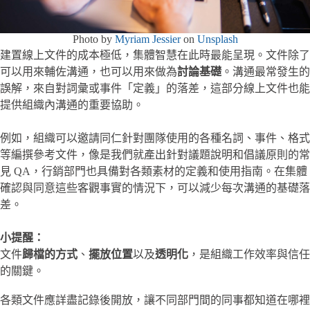
Photo by
Myriam Jessier
on
Unsplash
建置線上文件的成本極低，集體智慧在此時最能呈現。文件除了
可以用來輔佐溝通，也可以用來做為
討論基礎
。溝通最常發生的
誤解，來自對詞彙或事件「定義」的落差，這部分線上文件也能
提供組織內溝通的重要協助。
例如，組織可以邀請同仁針對團隊使用的各種名詞、事件、格式
等編撰參考文件，像是我們就產出針對議題說明和倡議原則的常
見 QA，行銷部門也具備對各類素材的定義和使用指南。在集體
確認與同意這些客觀事實的情況下，可以減少每次溝通的基礎落
差。
小提醒：
文件
歸檔的方式
、
擺放位置
以及
透明化
，是組織工作效率與信任
的關鍵。
各類文件應詳盡記錄後開放，讓不同部門間的同事都知道在哪裡