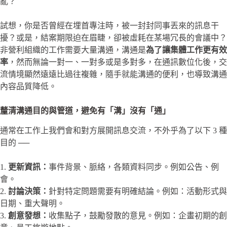
亂？
試想，你是否曾經在埋首專注時，被一封封同事丟來的訊息干
擾？或是，結案期限迫在眉睫，卻被虛耗在某場冗長的會議中？
非營利組織的工作需要大量溝通，溝通是
為了讓集體工作更有效
率
，然而無論一對一、一對多或是多對多，在通訊數位化後，交
流情境顯然遠遠比過往複雜，隨手就能溝通的便利，也導致溝通
內容品質降低。
釐清溝通目的與管道，避免有「溝」沒有「通」
通常在工作上我們會和對方展開訊息交流，不外乎為了以下 3 種
目的 ──
1.
更新資訊：
事件背景、脈絡，各類資料同步。例如公告、例
會。
2.
討論決策：
針對特定問題需要有明確結論。例如：活動形式與
日期、重大聲明。
3.
創意發想：
收集點子，鼓勵發散的意見。例如：企畫初期的創