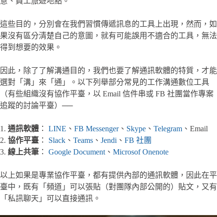
意、員工旅遊地點。
這些目的，分別會在我們習慣傳遞訊息的工具上出現，然而，如
果沒有區分清楚自己的意圖，就有可能誤用不適合的工具，無法
得到想要的效果。
因此，除了了解溝通目的，我們也要了解通訊軟體的特質，才能
選對「溝」來「通」。以下列舉部分常見的工作溝通數位工具
（有些組織沒有協作平臺，以 Email 信件串或 FB 社團當作專案
追蹤的討論平臺）──
1.
通訊軟體
：
LINE
、
FB Messenger
、
Skype
、
Telegram
、Email
2.
協作平臺
：
Slack
、
Teams
、
Jendi
、
FB 社團
3.
線上共筆
：
Google Document
、
Microsof Onenote
以上如果是專業協作平臺，都有提供內部的通訊軟體，因此在平
臺中，既有「頻道」可以張貼（對團隊內部公開的）貼文，又有
「私訊聊天」可以直接通訊。