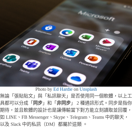
Photo by
Ed Hardie
on
Unsplash
無論「張貼貼文」與「私訊聊天」是否使用同一個軟體，以上工
具都可以分成「
同步
」和「
非同步
」 2 種通訊形式。同步是指你
期待，並且軟體的設計也是讓傳輸當下對方能立刻讀取並回覆，
如 LINE、FB Messenger、Skype、Telegram、Teams 中的聊天，
以及 Slack 中的私訊（DM）都屬於這類 。