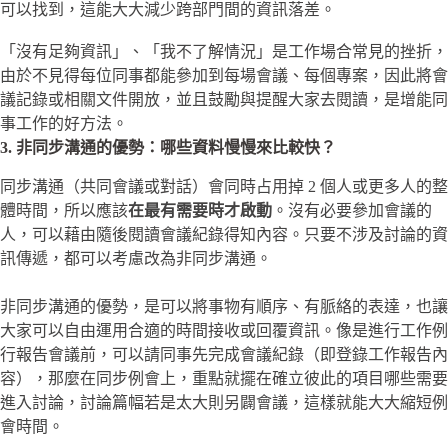
可以找到，這能大大減少跨部門間的資訊落差。
「沒有足夠資訊」、「我不了解情況」是工作場合常見的挫折，
由於不見得每位同事都能參加到每場會議、每個專案，因此將會
議記錄或相關文件開放，並且鼓勵與提醒大家去閱讀，是增能同
事工作的好方法。
3. 非同步溝通的優勢：哪些資料慢慢來比較快？
同步溝通（共同會議或對話）會同時占用掉 2 個人或更多人的整
體時間，所以應該
在最有需要時才啟動
。沒有必要參加會議的
人，可以藉由隨後閱讀會議紀錄得知內容。只要不涉及討論的資
訊傳遞，都可以考慮改為非同步溝通。
非同步溝通的優勢，是可以將事物有順序、有脈絡的表達，也讓
大家可以自由運用合適的時間接收或回覆資訊。像是進行工作例
行報告會議前，可以請同事先完成會議紀錄（即登錄工作報告內
容），那麼在同步例會上，重點就擺在確立彼此的項目哪些需要
進入討論，討論篇幅若是太大則另闢會議，這樣就能大大縮短例
會時間。