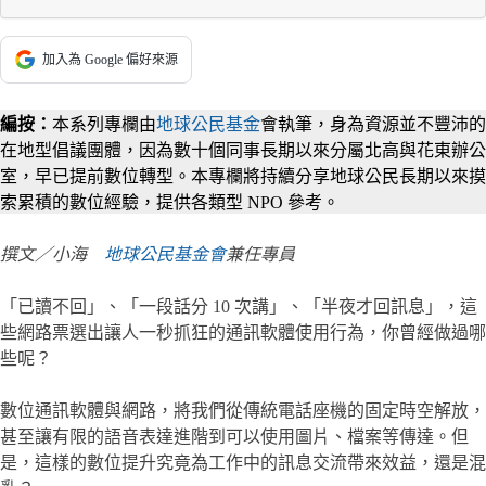
加入為 Google 偏好來源
編按：
本系列專欄由
地球公民基金
會執筆，身為資源並不豐沛的
在地型倡議團體，因為數十個同事長期以來分屬北高與花東辦公
室，早已提前數位轉型。本專欄將持續分享地球公民長期以來摸
索累積的數位經驗，提供各類型 NPO 參考。
撰文／小海
地球公民基金會
兼任專員
「已讀不回」、「一段話分 10 次講」、「半夜才回訊息」，這
些網路票選出讓人一秒抓狂的通訊軟體使用行為，你曾經做過哪
些呢？
數位通訊軟體與網路，將我們從傳統電話座機的固定時空解放，
甚至讓有限的語音表達進階到可以使用圖片、檔案等傳達。但
是，這樣的數位提升究竟為工作中的訊息交流帶來效益，還是混