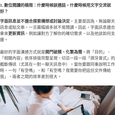
1. 數位閱讀的極限：什麼時候該通話，什麼時候用文字交流就
好？
字面訊息並不適合探索構想或討論決定
，主要是因為，無論聊天
訊息或貼文串，一旦篇幅過多就不易閱讀。因此，字面訊息適合
拿來
更新資訊
，例如讓對方了解你的確切需求、以及他該如何支
援。
最好的字面溝通方式就是
開門破題、化繁為簡
。將「目的」、
「相關內容」依序排版完整呈現，切忌一段一段「擠牙膏式」的
截斷傳送（尤其在一對一聊天訊息中）。當你要跟同事說明工作
時，一句「有空嗎」，和「有空嗎？我需要你把這份文件傳給
我」，兩者之間的效率差別很大。