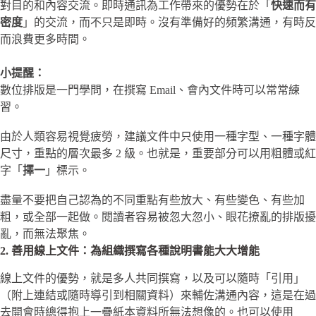
對目的和內容交流。即時通訊為工作帶來的優勢在於「
快速而有
密度
」的交流，而不只是即時。沒有準備好的頻繁溝通，有時反
而浪費更多時間。
小提醒：
數位排版是一門學問，在撰寫 Email、會內文件時可以常常練
習。
由於人類容易視覺疲勞，建議文件中只使用一種字型、一種字體
尺寸，重點的層次最多 2 級。也就是，重要部分可以用粗體或紅
字「
擇一
」標示。
盡量不要把自己認為的不同重點有些放大、有些變色、有些加
粗，或全部一起做。閱讀者容易被忽大忽小、眼花撩亂的排版擾
亂，而無法聚焦。
2. 善用線上文件：為組織撰寫各種說明書能大大增能
線上文件的優勢，就是多人共同撰寫，以及可以隨時「引用」
（附上連結或隨時導引到相關資料）來輔佐溝通內容，這是在過
去開會時總得抱上一疊紙本資料所無法想像的。也可以使用