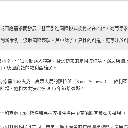
或因應需求而發展，甚至引進國際模式後將之在地化，從而尋求
O 創新案例、汲取國際經驗。其中除了工具性的創造，更專注於
llee），東張西望，仔細聆聽路人談話，身邊傳來的是阿拉伯語，路
潮時，德國庇護的敘利亞難民。
是身穿黑色皮夾克、高頭大馬的薩拉望（Samer Serawan）
，他和太太決定在 2015 年逃離家鄉。
1200 餘名難民被安排住進由廢棄的滕普爾霍夫機場（Tempelh
就和其他難民睡在同一間房，僅用簡單的布簾圍出隔間，毫無隱