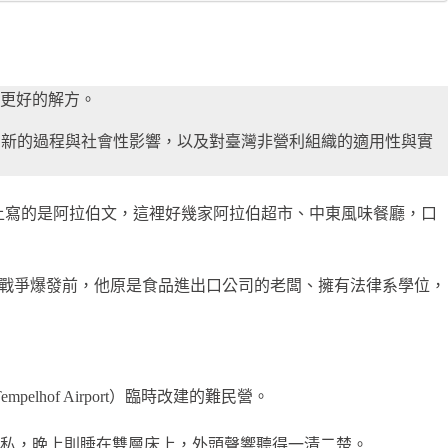
更好的解方。
創新的過程與社會性影響，以及對臺灣非營利組織的適用性與實
邊店鋪上寫的是阿拉伯文，這裡好幾家阿拉伯超市、中東風味餐廳，口
。敘利亞戰爭爆發前，他原是食品進出口公司的老闆、擁有法律系學位，
of Airport）臨時改建的難民營。
私，晚上則睡在雙層床上，外頭聲響聽得一清二楚。