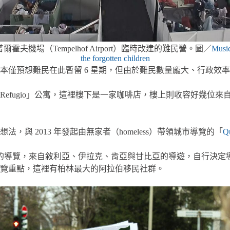
爾霍夫機場（Tempelhof Airport）臨時改建的難民營。圖／
Music
the forgotten children
本僅預想難民在此暫留 6 星期，但由於難民數量龐大、行政效
「Refugio」公寓，這裡樓下是一家咖啡店，樓上則收容好幾
 2013 年發起由無家者（homeless）帶領城市導覽的「
Qu
辦理由難民帶領的導覽，來自敘利亞、伊拉克、肯亞與甘比亞的導遊，自
覽重點，這裡有柏林最大的阿拉伯移民社群。