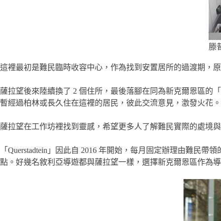
滕普
這裡最初是難民臨時收容中心，作為找到安置居所的過渡期，原
薩拉望後來陸續換了 2 個住所，最後落腳在同為新克爾恩區的
暫經過柏林或長久住在這裡的居民，彼此交流意見，激發火花。
薩拉望在工作坊裡找到靈感，希望更多人了解難民實際的處境與想法，與
「Querstadtein」因此自 2016 年開始，每月固定
點。好幾名敘利亞導遊都與薩拉望一樣，選擇新克爾恩區作為導