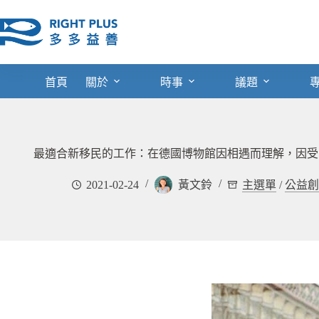
跳
至
主
要
內
首頁
關於
時事
議題
容
最適合新移民的工作：在德國博物館因相遇而理解，因受
2021-02-24
黃文鈴
主選單
/
公益創