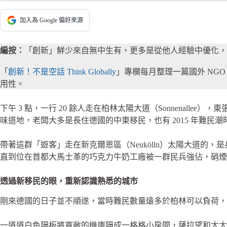
加入為 Google 偏好來源
編按：
「創新」鮮少來自無中生有，更多是從他人經驗中優化，
「
創新！不是空話 Think Globally
」專欄每月整理一篇國外 NG
用性。
下午 3 點，一行 20 餘人走在柏林太陽大道（Sonnena
味道地，老闆大多是長住德國的中東移民，也有 2015 年難民
帶著這群「遊客」走在新克爾恩區（Neukölln）太陽大道的，
直到位在首都大馬士革的巧克力牛奶工廠被一群民兵強佔，硝煙四起
透過新移民的眼，重新認識熟悉的城市
剛來德國的日子並不順遂，當時難民數量遠多於柏林可以負荷，他和其他 
一道道白色隔板將寬敞的機庫隔成一格格小房間，薩拉望和太太