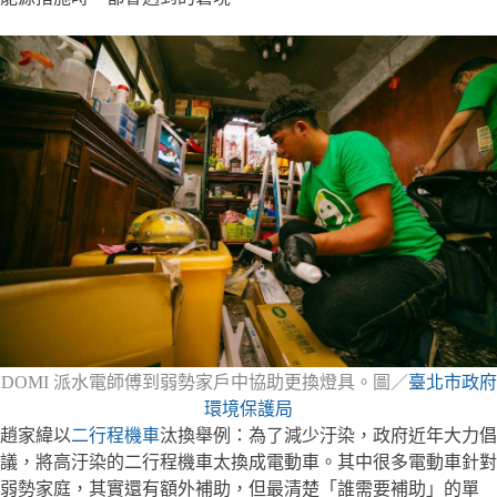
DOMI 派水電師傅到弱勢家戶中協助更換燈具。圖／
臺北市政府
環境保護局
趙家緯以
二行程機車
汰換舉例：為了減少汙染，政府近年大力倡
議，將高汙染的二行程機車太換成電動車。其中很多電動車針對
弱勢家庭，其實還有額外補助，但最清楚「誰需要補助」的單