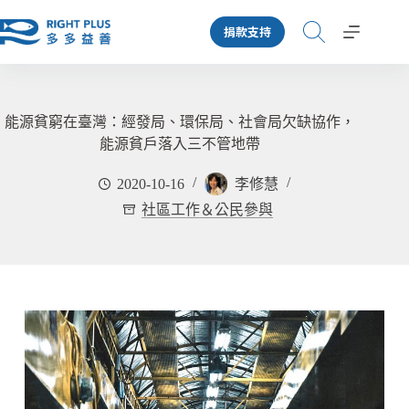
跳
捐款支持
至
主
要
內
容
能源貧窮在臺灣：經發局、環保局、社會局欠缺協作，
能源貧戶落入三不管地帶
2020-10-16
李修慧
社區工作＆公民參與