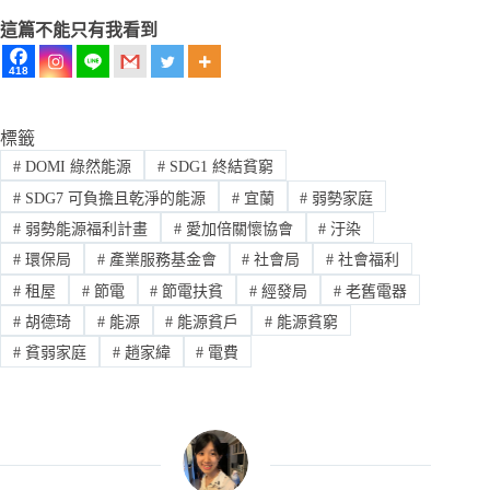
這篇不能只有我看到
418
標籤
#
DOMI 綠然能源
#
SDG1 終結貧窮
#
SDG7 可負擔且乾淨的能源
#
宜蘭
#
弱勢家庭
#
弱勢能源福利計畫
#
愛加倍關懷協會
#
汙染
#
環保局
#
產業服務基金會
#
社會局
#
社會福利
#
租屋
#
節電
#
節電扶貧
#
經發局
#
老舊電器
#
胡德琦
#
能源
#
能源貧戶
#
能源貧窮
#
貧弱家庭
#
趙家緯
#
電費