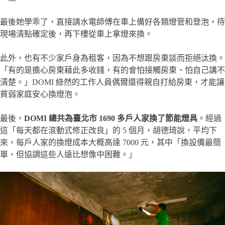
最後她學乖了，直接請水電師傅在車上備好各類燈管和登泡，待
現場清點確定後，再下樓從車上拿燈來換。
此外，也有不少家戶身為租客，因為不想跟房東談而拒絕汰換。
「有的是擔心房東藉此多收錢，有的會怕接觸房東、怕自己講不
清楚。」DOMI 綠然的工作人員偶爾還得親自打給房東，才能讓
貧弱家庭安心換燈泡。
最後，
DOMI 總共為臺北市 1690 多戶人家換了節能燈具
。經過
這「每天都在滾動式修正改良」的 5 個月，胡德琦說，平均下
來，每戶人家的換燈成本大概高達 7000 元，其中「換設備最簡
單，但協調這些人遠比想像中困難。」