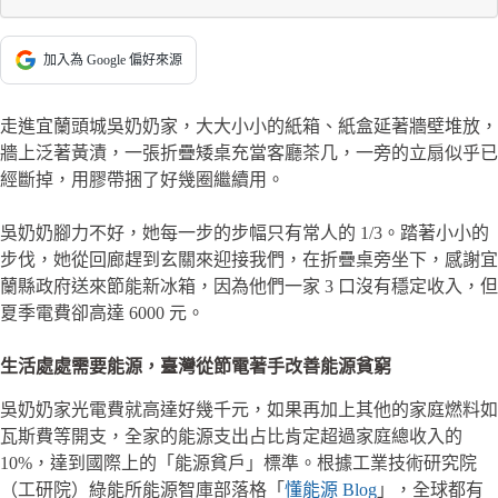
加入為 Google 偏好來源
走進宜蘭頭城吳奶奶家，大大小小的紙箱、紙盒延著牆壁堆放，
牆上泛著黃漬，一張折疊矮桌充當客廳茶几，一旁的立扇似乎已
經斷掉，用膠帶捆了好幾圈繼續用。
吳奶奶腳力不好，她每一步的步幅只有常人的 1/3。踏著小小的
步伐，她從回廊趕到玄關來迎接我們，在折疊桌旁坐下，感謝宜
蘭縣政府送來節能新冰箱，因為他們一家 3 口沒有穩定收入，但
夏季電費卻高達 6000 元。
生活處處需要能源，臺灣從節電著手改善能源貧窮
吳奶奶家光電費就高達好幾千元，如果再加上其他的家庭燃料如
瓦斯費等開支，全家的能源支出占比肯定超過家庭總收入的
10%，達到國際上的「能源貧戶」標準。根據工業技術研究院
（工研院）綠能所能源智庫部落格「
懂能源 Blog
」，全球都有