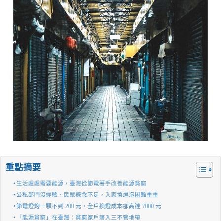
重點摘要
生活處處需要能源，臺灣從節電著手改善能源貧窮
公私部門沒經驗、民眾概念不足，入家換燈泡困難重重
節電燈炮一顆不到 200 元，全戶換燈成本卻高達 7000 元
「能源貧窮」在臺灣：貧窮家戶落入三不管地帶