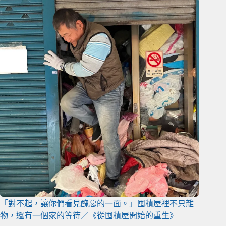
「對不起，讓你們看見醜惡的一面。」囤積屋裡不只雜
物，還有一個家的等待／《從囤積屋開始的重生》