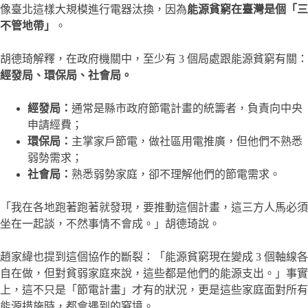
像臺北這樣大規模進行電器汰換，因為
能源貧窮在臺灣是個「三
不管地帶」
。
胡德琦解釋，在政府機關中，至少有 3 個局處跟能源貧窮有關：
經發局、環保局、社會局。
經發局：
通常是縣市政府節電計畫的統籌者，負責向中央
申請經費；
環保局：
主掌家戶節電，做社區用電推廣，但他們不熟悉
弱勢需求；
社會局：
熟悉弱勢家庭，卻不理解他們的節電需求。
「我在各地跑著跑著就發現，要推動這個計畫，這三方人馬必須
坐在一起談，不然事情不會成。」胡德琦說。
趙家緯也提到這個協作的斷裂：「能源貧窮現在變成 3 個軸線各
自在做，但對貧弱家庭來說，這些都是他們的能源支出。」事實
上，這不只是「節電計畫」才有的狀況，更是這些家庭面對所有
能源措施時，都會遇到的窘境。