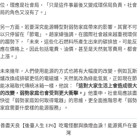
位，理應是社會局，「只是這件事最後又變成環保局負責，社會
局的角色又沒有了。」
另一方面，若要深究能源轉型對弱勢家庭帶來的影響，其實不可
以只停留在「節電」。趙家緯強調，在國際社會越來越重視環保
的趨勢下，「未來，這些化石燃料所產生出來的碳排放，可能反
應在價格上，因此包括電費、油價，甚至是天然氣等費用，都會
上漲。」
未來幾年，人們使用能源的方式也將有大幅度的改變，例如瓦斯
爐改換成排碳更低的電磁爐、天然氣改為綠能氫氣，正如現在節
能冰箱取代傳統冰箱一樣，他說：
「這對大家生活上會造成很大
的改變，弱勢家庭也會受到更大衝擊。」
他重申，社會局應該盡
快從「弱勢家庭如何取得電器」的思維，更全面進階思考「弱勢
家庭需要什麼樣的能源服務」。
善盡天良【後臺人生 EP6】吃電怪獸與換燈血淚！能源貧戶在臺
灣