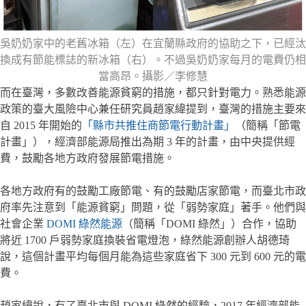
吳奶奶家中的老舊冰箱（左）在宜蘭縣政府的協助之下，已經汰
換成有節能標誌的新冰箱（右）。不過吳奶奶家每月的電費仍相
當高昂。攝影／李修慧
而在臺灣，多數改善能源貧窮的措施，都只針對電力。熟悉能源
政策的臺大風險中心兼任研究員趙家緯提到，臺灣的措施主要來
自 2015 年開始的
「縣市共推住商節電行動計畫」
（簡稱「節電
計畫」），經濟部能源局推出為期 3 年的計畫，由中央提供經
費，鼓勵各地方政府發展節電措施。
各地方政府有的鼓勵工廠節電、有的鼓勵店家節電，而臺北市政
府率先注意到「能源貧窮」問題，從「弱勢家庭」著手。他們與
社會企業
DOMI 綠然能源
（簡稱「DOMI 綠然」）合作，協助
將近 1700 戶弱勢家庭換裝省電燈泡，綠然能源創辦人胡德琦
說，這個計畫平均每個月能為這些家庭省下 300 元到 600 元的電
費。
趙家緯說，有了臺北市與 DOMI 綠然的經驗，2017 年經濟部能