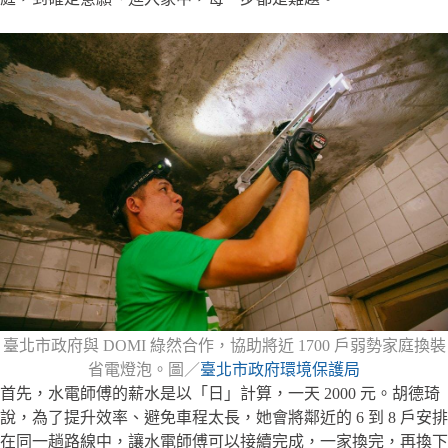
臺北市政府與 DOMI 綠然合作，協助將近 1700 戶弱勢家庭換裝
省電燈泡。圖／
臺北市政府環境保護局
首先，水電師傅的薪水是以「日」計算，一天 2000 元。胡德琦
說，為了提升效率、避免車程太長，她會將鄰近的 6 到 8 戶安排
在同一趟路線中，讓水電師傅可以接續完成，一家換完，再換下