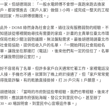
一家。但胡德琦說：「一般水電師傅不會想一直跑來跑去換家
戶，都習慣進去（某戶人家）做個 3 小時，或完成一整天的工程
就回家，所以師傅很難找。」
此外，DOMI 綠然身為社會企業，過往沒有服務弱勢的經驗，不
知道該從哪裡開始尋找有需要的家庭，計畫的主責單位臺北市環
保局也較少關注弱勢議題，無法盤點需求。最後胡德琦請臺北市
社會局協助，提供低收入戶的名單，「一開始拜託社會局給名
單，讓我坐在那邊打（電話），後來他們有一定的信任了，名單
才讓我帶回辦公室打。」
好不容易有了名單，但許多家戶白天通常忙著工作，家裡電話沒
人接，手機也不通。就算到了晚上終於接通了，但「家戶常常覺
得我是詐騙，有的乾脆直接掛掉，打 20 戶只有 1 戶願意。」
胡德琦說：「當時的市府對這些零經驗，我們也零經驗，後來才
想到，應該請市府張貼海報、發公文到里民中心，甚至辦了
30、40 場說明會，到里民中心宣導這件事。」