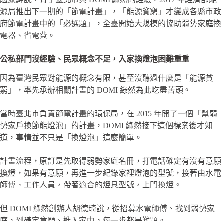
源局推出下一期的「節電計畫」，「能源貧窮」才變成各縣市政
府節電計畫中的「必選題」，全臺開始大規模的協助弱勢家庭換
電器、省電費。
公私部門沒經驗、民眾概念不足，入家換燈泡困難重重
因為臺灣民眾對能源的概念有限，甚至沒聽過什麼是「能源貧
窮」，率先承辦相關計畫的 DOMI 綠然為此吃盡苦頭。
當時臺北市負責節電計畫的環保局，在 2015 年開了一個「幫弱
勢家戶換節能燈泡」的計畫，DOMI 綠然接下這個標案後才知
道，事情並不只是「換燈泡」這麼簡單。
計畫流程，原訂是先取得弱勢家庭名冊，打電話確定有沒有意願
換燈，如果有意願，再進一步紀錄家裡燈泡的型號，接著由水電
師傅、工作人員，帶著適合的燈具型號，上門換燈。
但 DOMI 綠然創辦人胡德琦說，從招募水電師傅、找到弱勢家
庭，到確定意願、進入家中，每一步都是難題。