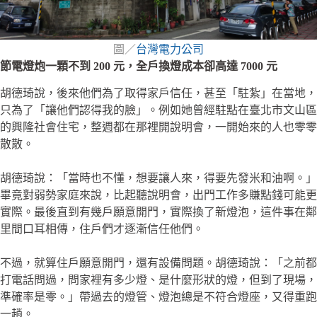
圖／
台灣電力公司
節電燈炮一顆不到 200 元，全戶換燈成本卻高達 7000 元
胡德琦說，後來他們為了取得家戶信任，甚至「駐紮」在當地，
只為了「讓他們認得我的臉」。例如她曾經駐點在臺北市文山區
的興隆社會住宅，整週都在那裡開說明會，一開始來的人也零零
散散。
胡德琦說：「當時也不懂，想要讓人來，得要先發米和油啊。」
畢竟對弱勢家庭來說，比起聽說明會，出門工作多賺點錢可能更
實際。最後直到有幾戶願意開門，實際換了新燈泡，這件事在鄰
里間口耳相傳，住戶們才逐漸信任他們。
不過，就算住戶願意開門，還有設備問題。胡德琦說：「之前都
打電話問過，問家裡有多少燈、是什麼形狀的燈，但到了現場，
準確率是零。」帶過去的燈管、燈泡總是不符合燈座，又得重跑
一趟。