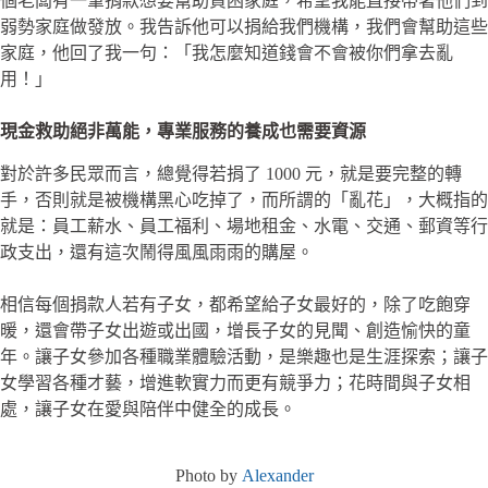
個老闆有一筆捐款想要幫助貧困家庭，希望我能直接帶著他們到
弱勢家庭做發放。我告訴他可以捐給我們機構，我們會幫助這些
家庭，他回了我一句：「我怎麼知道錢會不會被你們拿去亂
用！」
現金救助絕非萬能，專業服務的養成也需要資源
對於許多民眾而言，總覺得若捐了 1000 元，就是要完整的轉
手，否則就是被機構黑心吃掉了，而所謂的「亂花」，大概指的
就是：員工薪水、員工福利、場地租金、水電、交通、郵資等行
政支出，還有這次鬧得風風雨雨的購屋。
相信每個捐款人若有子女，都希望給子女最好的，除了吃飽穿
暖，還會帶子女出遊或出國，增長子女的見聞、創造愉快的童
年。讓子女參加各種職業體驗活動，是樂趣也是生涯探索；讓子
女學習各種才藝，增進軟實力而更有競爭力；花時間與子女相
處，讓子女在愛與陪伴中健全的成長。
Photo by
Alexander