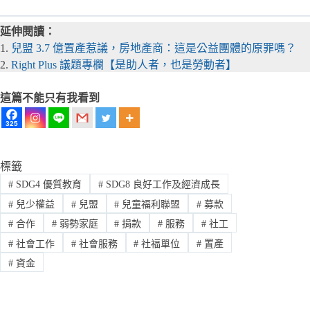
延伸閱讀：
1.
兒盟 3.7 億置產惹議，房地產商：這是公益團體的原罪嗎？
2.
Right Plus 議題專欄【是助人者，也是勞動者】
這篇不能只有我看到
325
標籤
#
SDG4 優質教育
#
SDG8 良好工作及經濟成長
#
兒少權益
#
兒盟
#
兒童福利聯盟
#
募款
#
合作
#
弱勢家庭
#
捐款
#
服務
#
社工
#
社會工作
#
社會服務
#
社福單位
#
置產
#
資金