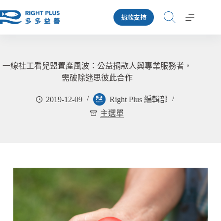
跳
捐款支持
至
主
要
內
容
一線社工看兒盟置產風波：公益捐款人與專業服務者，
需破除迷思彼此合作
2019-12-09
Right Plus 編輯部
主選單