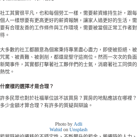
社工其實很平凡，也和每個勞工一樣，需要薪資維持生計，跟每
個人一樣想要有更高更好的薪資報酬，讓家人過更好的生活，需
要有合理友善的工作條件與工作環境，需要被當個正常工作者對
待。
大多數的社工都願意為個案秉持專業盡心盡力，即使被拒絕、被
咒罵、被責難、被剝削，都還是堅守這崗位。然而一次次的負面
新聞事件，其實都打擊著社工夥伴們的士氣，消磨著社工同儕的
熱忱。
什麼樣的選擇才是合理？
許多民眾也對於社福單位該不該買房？買房的地點應該在哪裡？
多少金額才算合理？有許多的質疑與辯論。
Photo by
Adli
Wahid
on
Unsplash
租屋時被迫遷移的不穩定性、不斷攀升的租金、搬遷時的人力、