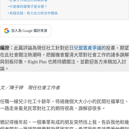
社會工作隱性的負面影響
什麼樣的選擇才是合理？
有錢出錢，有力出力的合作關係
加入為 Google 偏好來源
編按：
此篇評論為現任社工針對近日
兒盟置產爭議
的投書，期望
在此社會關注熱潮時，把握機會釐清大眾對社會工作的諸多誤解
與刻板印象。Right Plus 也將持續關注，並歡迎各方來稿加入討
論。
文／陳于婷 現任社會工作者
任職一線兒少社工十餘年，待過幾個大大小小的民間社福單位，
一路走來看見民眾對社工的期待很高，誤解卻很多。
猶記得幾年前，一個事業有成的朋友突然找上我，告訴我他和幾