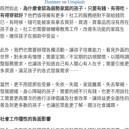
Dummer
on
Uns
p
lash
既然如此，
為什麼會認為弱勢家庭的孩子，只要有錢、有得吃、
有得穿就好？
他們值得擁有更多！社工的服務絕對不是給錢而
已，有時候，錢可能被家長拿去買菸、買酒、買毒品而沒有用在
孩子身上，社工也需要做輔導教育工作，改善失功能的家庭生
態，確保孩子在捐款中受益。
此外，我們也需要辦理各種活動，讓孩子培養能力、看見外面的
世界，對未來有憧憬；需要定期／不定期的訪視關懷，以隨時調
整服務需求，也讓孩子知道自己有人關心有人在乎；需要引進更
多資源，滿足孩子的各式發展需求⋯⋯
當然，更不用提那些受暴、失依、失蹤、家庭離異、失去摯親、
發展遲緩、身心障礙的孩子，需要的絕不只有錢，也更不用說社
工需要更高層次的進行法律倡議及社會改革，讓效益更全面性的
普及到更多數的孩子，也讓民眾能更了解、關注社會議題。
社會工作隱性的負面影響