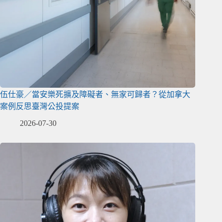
伍仕豪／當安樂死擴及障礙者、無家可歸者？從加拿大
案例反思臺灣公投提案
2026-07-30