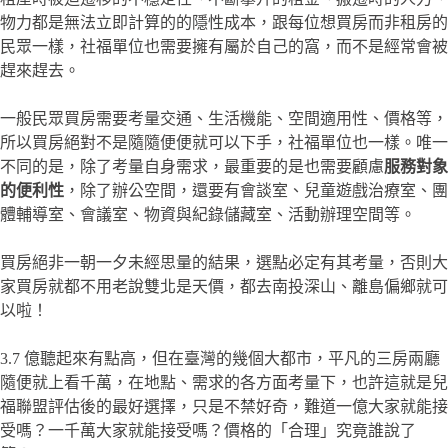
物力都是無法立即計算的的隱性成本，跟每位想買房而非租房的
民眾一樣，社福單位也需要擁有屬於自己的窩，而不是經常會被
趕來趕去。
一般民眾買房需要考量交通、生活機能、空間適用性、價格等，
所以買房絕對不是隨隨便便就可以下手，社福單位也一樣。唯一
不同的是，除了考量自身需求，最重要的是也需要顧慮
服務對象
的便利性
，除了辦公空間，還要有會談室、兒童遊戲治療室、團
體輔導室、會議室、物資與紀錄儲藏室、活動辦理空間等。
買房絕非一朝一夕未經思量的結果，選點必定有其考量，否則大
家買房就都不用老說雙北是天價，都去南投深山、離島偏鄉就可
以啦！
3.7 億聽起來有點高，但在臺灣的幾個大都市，平凡的三房兩廳
隨便就上看千萬，在地點、需求的各方面考量下，也許這就是兒
福聯盟評估後的最好選擇，只是不禁好奇，難道一億大家就能接
受嗎？一千萬大家就能接受嗎？價格的「合理」究竟誰說了