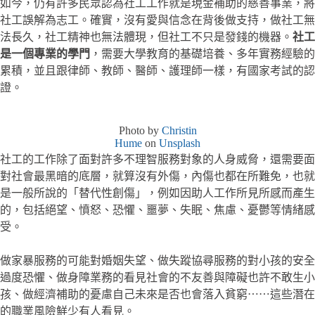
如今，仍有許多民眾認為社工工作就是現金補助的慈善事業，將
社工誤解為志工。確實，沒有愛與信念在背後做支持，做社工無
法長久，社工精神也無法體現，但社工不只是發錢的機器。
社工
是一個專業的學門
，需要大學教育的基礎培養、多年實務經驗的
累積，並且跟律師、教師、醫師、護理師一樣，有國家考試的認
證。
Photo by
Christin
Hume
on
Unsplash
社工的工作除了面對許多不理智服務對象的人身威脅，還需要面
對社會最黑暗的底層，就算沒有外傷，內傷也都在所難免，也就
是一般所說的「替代性創傷」，例如因助人工作所見所感而產生
的，包括絕望、憤怒、恐懼、噩夢、失眠、焦慮、憂鬱等情緒感
受。
做家暴服務的可能對婚姻失望、做失蹤協尋服務的對小孩的安全
過度恐懼、做身障業務的看見社會的不友善與障礙也許不敢生小
孩、做經濟補助的憂慮自己未來是否也會落入貧窮⋯⋯這些潛在
的職業風險鮮少有人看見。