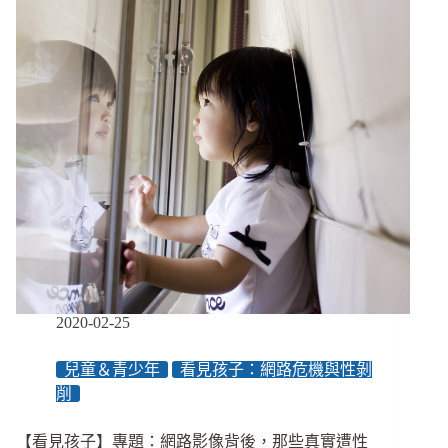
支
戰
持
篇
者
的
秋
鬥：
充
滿
矛
盾、
內
建
自
我
消
滅
2020-02-25
邏
輯
兒童＆青少年
看見孩子：網路危機與性剝
的
削
遊
行
【看見孩子】專題：網路影像背後，那些真實遭性