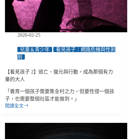
遭
性
虐
的
孩
子
2020-02-25
兒童＆青少年
看見孩子：網路危機與性剝
削
【看見孩子 2】逃亡、復元與行動，成為那個有力
量的大人
「養育一個孩子需要集全村之力，但要性侵一個孩
子，也需要整個社區才能做到。」
閱讀全文
【看
見
孩
子
2】