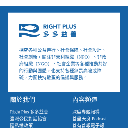
子
4】
集
社
區
之
力
保
探究各種公益善行、社會保障、社會設計、
護
社會創新，關注非營利組織（NPO）、非政
孩
府組織（NGO）、社會企業等各種推動共好
子，
的行動與團體，也支持各種無畏高牆或障
培
養
礙，力圖扶持雞蛋的倡議與服務。
正
確
積
關於我們
內容頻道
極
的
Right Plus 多多益善
深度專題報導
公
臺灣公民對話協會
善盡天良 Podcast
眾
意
隱私權政策
善有善報電子報