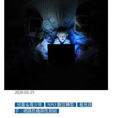
逃
亡、
復
元
與
行
動，
成
為
那
個
有
力
量
的
大
人
2020-02-25
兒童＆青少年
NPO 數位轉型
看見孩
子：網路危機與性剝削