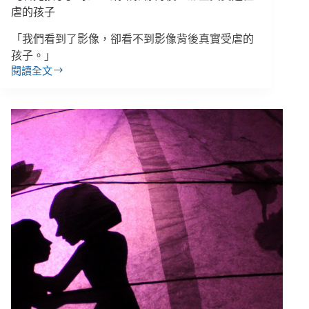
虐的孩子
「我們看到了影像，卻看不到影像背後真實受虐的
孩子。」
閱讀全文
【看
見
孩
子】
專
題：
網
路
影
像
背
後，
那
些
真
實