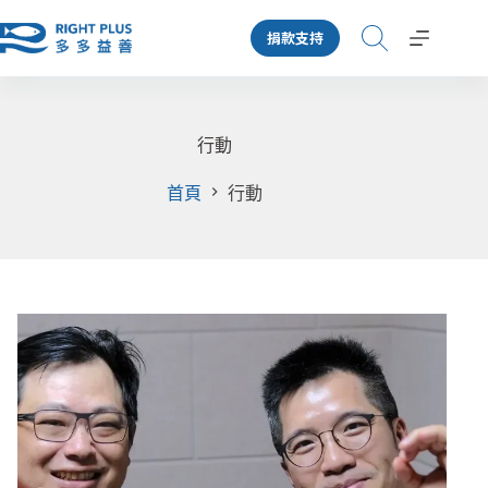
跳
捐款支持
至
主
要
內
容
行動
首頁
行動