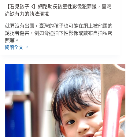
【看見孩子 3】網路助長孩童性影像犯罪鏈，臺灣
尚缺有力的執法環境
就算沒有出國，臺灣的孩子也可能在網上被他國的
誘拐者傷害，例如脅迫拍下性影像或散布自拍私密
照等。
閱讀全文
【看
見
孩
子
3】
網
路
助
長
孩
童
性
影
像