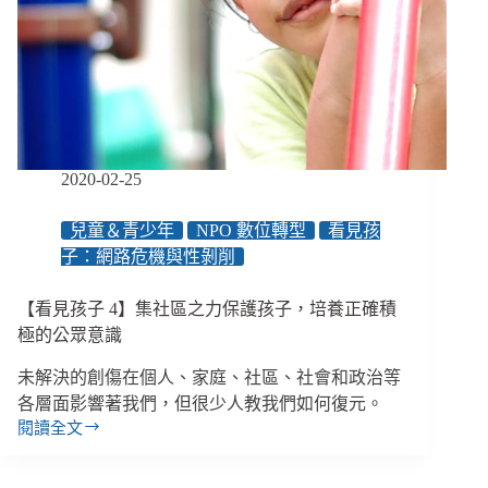
犯
罪
鏈，
臺
灣
尚
缺
有
2020-02-25
力
的
兒童＆青少年
NPO 數位轉型
看見孩
執
子：網路危機與性剝削
法
環
境
【看見孩子 4】集社區之力保護孩子，培養正確積
極的公眾意識
未解決的創傷在個人、家庭、社區、社會和政治等
各層面影響著我們，但很少人教我們如何復元。
閱讀全文
【看
見
孩