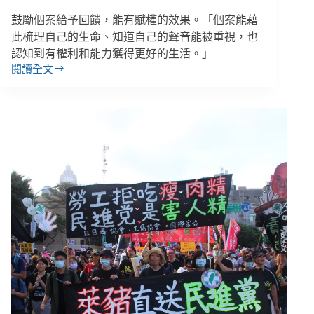
統
（BFS）
鼓勵個案給予回饋，能有賦權的效果。「個案能藉
培
此梳理自己的生命、知道自己的聲音能被重視，也
力
認知到有權利和能力獲得更好的生活。」
篇
閱讀全文
那
些
個
案
從
未
對
你
說
的
真
心
話，
也
許
因
為