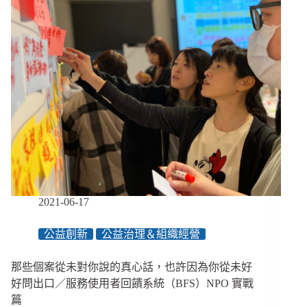
體
的
「夥
伴
關
係」，
真
的
有
可
能
嗎？
／
服
2021-06-17
務
使
公益創新
公益治理＆組織經營
用
者
那些個案從未對你說的真心話，也許因為你從未好
回
饋
好問出口／服務使用者回饋系統（BFS）NPO 實戰
系
篇