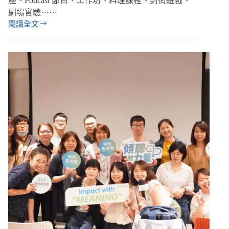
座、Podcast 節目、工作坊、料理課程、封街遊戲、
劇場實驗⋯⋯
閱讀全文
臺
灣
第
一
屆
氣
候
行
動
週，
追
求
幸
福
交
通
與
零
碳