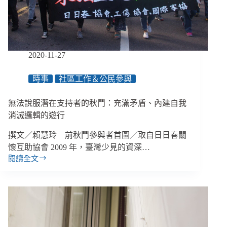
你
從
未
好
好
2020-11-27
問
出
時事
社區工作＆公民參與
口
／
無法說服潛在支持者的秋鬥：充滿矛盾、內建自我
服
務
消滅邏輯的遊行
使
撰文／賴慧玲 前秋鬥參與者首圖／取自日日春關
用
者
懷互助協會 2009 年，臺灣少見的資深…
回
閱讀全文
無
饋
法
系
說
統
服
（BFS）
潛
NPO
在
實