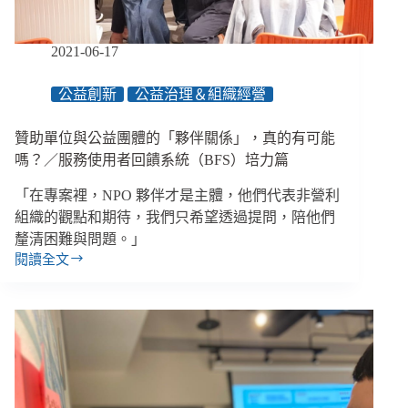
排！
／
【眾
2021-06-17
聲
相
公益創新
公益治理＆組織經營
EP173】
贊助單位與公益團體的「夥伴關係」，真的有可能
嗎？／服務使用者回饋系統（BFS）培力篇
「在專案裡，NPO 夥伴才是主體，他們代表非營利
組織的觀點和期待，我們只希望透過提問，陪他們
釐清困難與問題。」
閱讀全文
贊
助
單
位
與
公
益
團