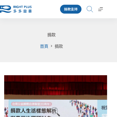
跳
捐款支持
至
主
要
內
容
捐款
首頁
捐款