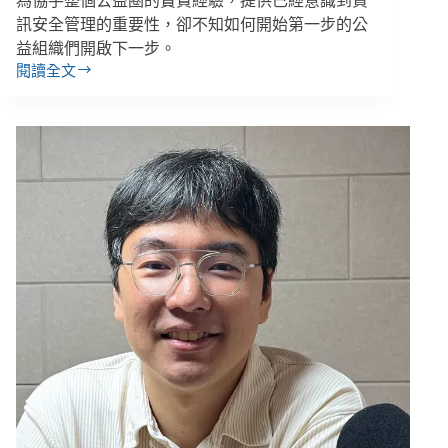
為協手整個公益圈的寶貴經驗，提供已經意識到資
訊安全管理的重要性，卻不知如何開始第一步的公
益組織們開啟下一步。
閱讀全文
公
益
團
體
自
律
聯
盟
／
捐
款
詐
騙
５
年
後，
NPO
能