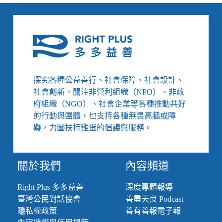
從
赤
字
出
發，
繼
續
堅
探究各種公益善行、社會保障、社會設計、
持
社會創新，關注非營利組織（NPO）、非政
有
府組織（NGO）、社會企業等各種推動共好
價
的行動與團體，也支持各種無畏高牆或障
值
的
礙，力圖扶持雞蛋的倡議與服務。
選
擇
關於我們
內容頻道
Right Plus 多多益善
深度專題報導
臺灣公民對話協會
善盡天良 Podcast
隱私權政策
善有善報電子報