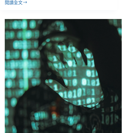
閱讀全文
2025
財
務
＆
徵
信
報
告：
從
赤
字
到
結
餘，
繼
續
為
傳
播
好
事