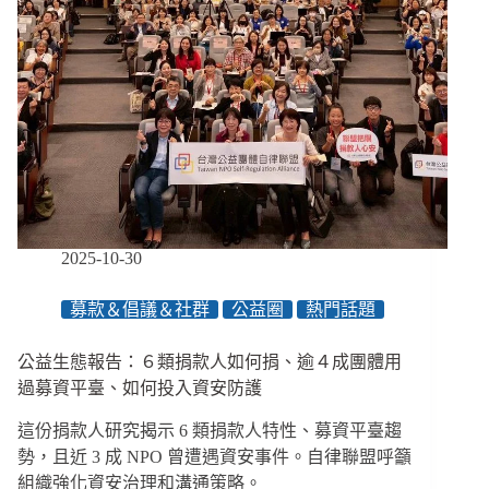
全
遺
失」
信
任
崩
壞
只
要
一
瞬
2025-10-30
間，
公
募款＆倡議＆社群
公益圈
熱門話題
益
界
公益生態報告：６類捐款人如何捐、逾４成團體用
防
詐
過募資平臺、如何投入資安防護
刻
這份捐款人研究揭示 6 類捐款人特性、募資平臺趨
不
容
勢，且近 3 成 NPO 曾遭遇資安事件。自律聯盟呼籲
緩
組織強化資安治理和溝通策略。