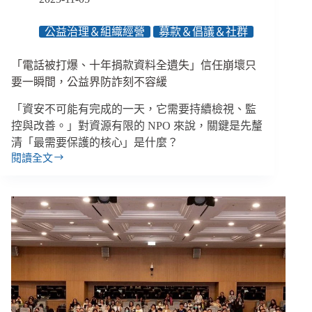
公益治理＆組織經營
募款＆倡議＆社群
「電話被打爆、十年捐款資料全遺失」信任崩壞只
要一瞬間，公益界防詐刻不容緩
「資安不可能有完成的一天，它需要持續檢視、監
控與改善。」對資源有限的 NPO 來說，關鍵是先釐
清「最需要保護的核心」是什麼？
閱讀全文
「電
話
被
打
爆、
十
年
捐
款
資
料