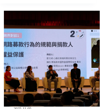
的
款
資
Q
安
＆
危
A：
機
捐
款
常
見
問
題
2025-11-05