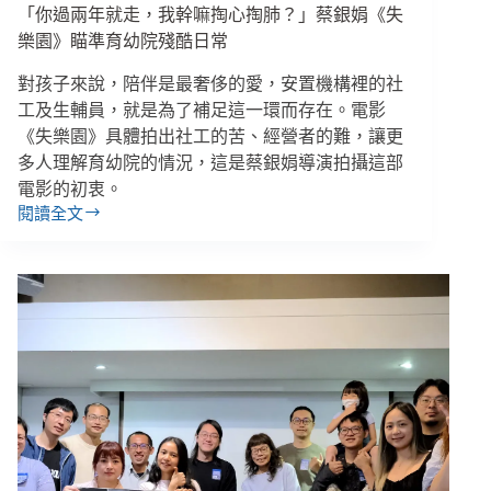
生？
「你過兩年就走，我幹嘛掏心掏肺？」蔡銀娟《失
／
樂園》瞄準育幼院殘酷日常
【眾
聲
對孩子來說，陪伴是最奢侈的愛，安置機構裡的社
相
工及生輔員，就是為了補足這一環而存在。電影
EP172】
《失樂園》具體拍出社工的苦、經營者的難，讓更
多人理解育幼院的情況，這是蔡銀娟導演拍攝這部
電影的初衷。
閱讀全文
「你
過
兩
年
就
走，
我
幹
嘛
掏
心
掏