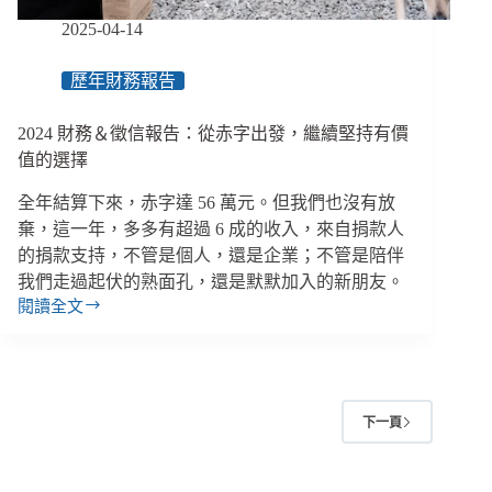
募
2025-04-14
資
平
歷年財務報告
臺、
如
2024 財務＆徵信報告：從赤字出發，繼續堅持有價
何
投
值的選擇
入
全年結算下來，赤字達 56 萬元。但我們也沒有放
資
安
棄，這一年，多多有超過 6 成的收入，來自捐款人
防
的捐款支持，不管是個人，還是企業；不管是陪伴
護
我們走過起伏的熟面孔，還是默默加入的新朋友。
閱讀全文
2024
財
務
＆
徵
下一頁
信
報
告：