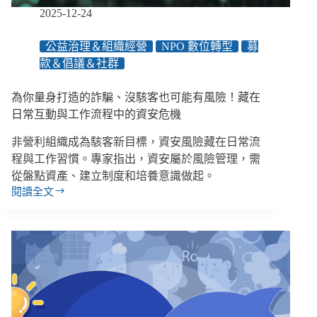
而
2025-12-24
長
大
公益治理＆組織經營
NPO 數位轉型
募
款＆倡議＆社群
為你量身打造的詐騙、沒駭客也可能有風險！藏在
日常互動與工作流程中的資安危機
非營利組織成為駭客新目標，資安風險藏在日常流
程與工作習慣。專家指出，資安屬於風險管理，需
從盤點資產、建立制度和培養意識做起。
閱讀全文
為
你
量
身
打
造
的
詐