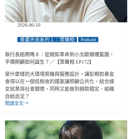
做
什
麼，
讓
2026-06-10
資
安
善盡天良系列１：眾聲相
Podcast
不
是
苦
執行長給問嗎８：從婉如革命到小北歐婦運藍圖，
差
平價照顧如何誕生？／【眾聲相 EP172】
事？
是什麼樣的大環境契機與服務設計，讓彭婉如基金
會得以在一個低稅收的國家讓照顧公共化，結合婦
女就業與社會關懷，同時又能做到捐款穩定、組織
自給自足？
閱讀全文
執
行
長
給
問
嗎