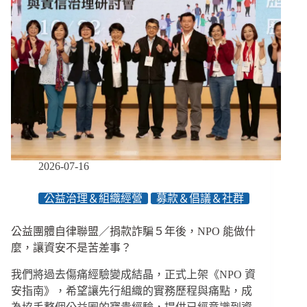
2026-07-16
公益治理＆組織經營
募款＆倡議＆社群
公益團體自律聯盟／捐款詐騙５年後，NPO 能做什
麼，讓資安不是苦差事？
我們將過去傷痛經驗變成結晶，正式上架《NPO 資
安指南》，希望讓先行組織的實務歷程與痛點，成