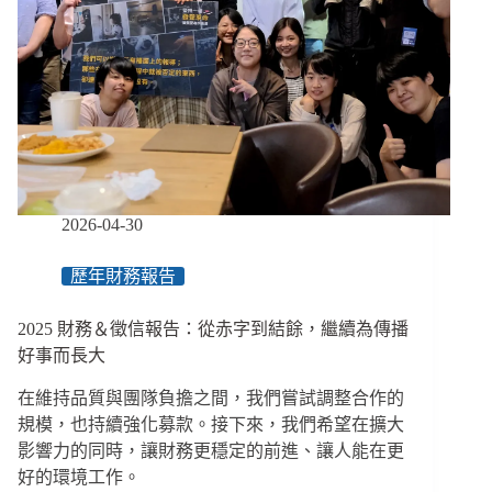
肺？」
蔡
銀
娟
《失
樂
園》
瞄
準
育
2026-04-30
幼
院
歷年財務報告
殘
酷
2025 財務＆徵信報告：從赤字到結餘，繼續為傳播
日
常
好事而長大
在維持品質與團隊負擔之間，我們嘗試調整合作的
規模，也持續強化募款。接下來，我們希望在擴大
影響力的同時，讓財務更穩定的前進、讓人能在更
好的環境工作。