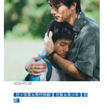
８：
從
婉
如
革
命
到
小
北
歐
婦
運
藍
圖，
平
價
2026-05-28
照
顧
兒少安置＆替代照顧
兒童＆青少年
影
如
劇
何
誕