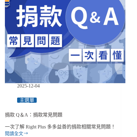
騙、
沒
駭
客
也
可
能
有
風
險！
藏
在
日
常
2025-12-04
互
動
主選單
與
工
捐款 Q＆A：捐款常見問題
作
流
一次了解 Right Plus 多多益善的捐款相關常見問題！
程
閱讀全文
中
捐