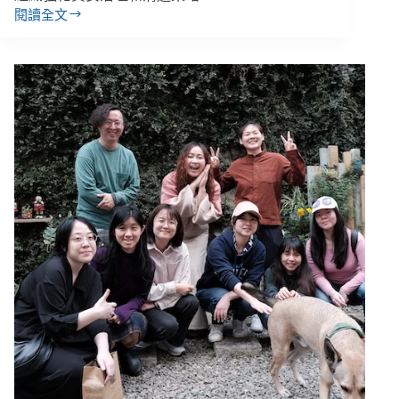
閱讀全文
公
益
生
態
報
告：
６
類
捐
款
人
如
何
捐、
逾
４
成
團
體
用
過