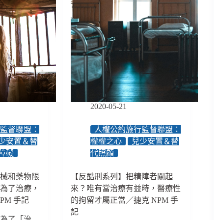
2020-05-21
行監督聯盟：
人權公約施行監督聯盟：
少安置＆替
權權之心
兒少安置＆替
障礙
代照顧
器械和藥物限
【反酷刑系列】把精障者關起
是為了治療，
來？唯有當治療有益時，醫療性
PM 手記
的拘留才屬正當／捷克 NPM 手
記
是為了「治