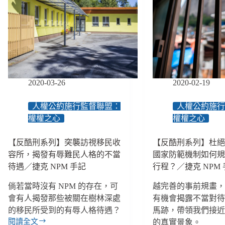
年
病
受
知
虐
情
事
同
實，
意
獄
與
中
強
2020-03-26
2020-02-19
酷
制
刑
治
需
療
人權公約施行監督聯盟：
人權公約施
多
的
權權之心
權權之心
方
模
防
糊
【反酷刑系列】突襲訪視移民收
【反酷刑系列】杜
範
地
容所，揭發有辱難民人格的不當
國家防範機制如何
／
帶，
待遇／捷克 NPM 手記
行程？／捷克 NPM
捷
仰
克
賴
倘若當時沒有 NPM 的存在，可
越完善的事前規畫，讓
NPM
有
手
會有人揭發那些被關在樹林深處
有機會揭露不當對
效
記
的移民所受到的有辱人格待遇？
馬跡，帶領我們接
的
保
閱讀全文
的真實景象。