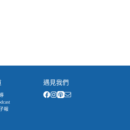
道
遇見我們
導
cast
子報