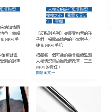
療
有
行監督聯盟：
人權公約施行監督聯盟：
益
權權之心
兒童＆青少
時，
年
專欄
醫
神疾病知情同
療
糊地帶，仰賴
【反酷刑系列】突襲受拘留的孩
性
 NPM 手
子們，揭露高牆內的不當對待／
的
捷克 NPM 手記
拘
留
的治療計畫
把握每一個可能的機會繼續監測
才
她受到的對待
人權情況與施壓政府改革，正是
屬
正
NPM 的責任。
當
閱讀全文
【反
／
酷
捷
刑
克
系
NPM
列】
手
突
記
襲
受