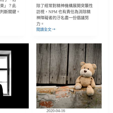
約束」？此
除了經常對精神機構展開突襲性
是判斷關鍵。
訪視，NPM 也有責任為消除精
神障礙者的汙名盡一份倡議努
力。
閱讀全文
【反
酷
刑
系
列】
把
精
障
者
關
起
來？
唯
有
當
2020-04-16
治