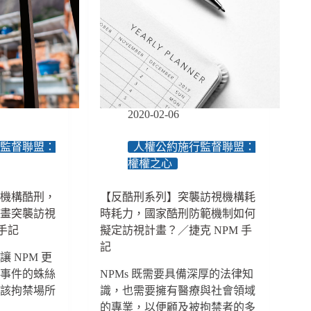
拘
留
的
孩
子
們，
揭
2020-02-06
露
高
牆
行監督聯盟：
人權公約施行監督聯盟：
內
權權之心
的
不
絕機構酷刑，
【反酷刑系列】突襲訪視機構耗
當
規畫突襲訪視
時耗力，國家酷刑防範機制如何
對
 手記
擬定訪視計畫？／捷克 NPM 手
待
記
／
 NPM 更
捷
待事件的蛛絲
NPMs 既需要具備深厚的法律知
克
NPM
近該拘禁場所
識，也需要擁有醫療與社會領域
手
的專業，以便顧及被拘禁者的多