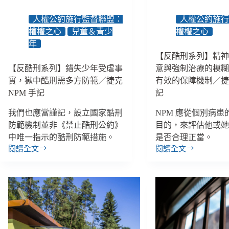
由，
無
是
人權公約施行監督聯盟：
人權公約施
終
為
期
權權之心
兒童＆青少
權權之心
了
年
治
【反酷刑系列】精
療，
【反酷刑系列】錯失少年受虐事
意與強制治療的模
還
是
實，獄中酷刑需多方防範／捷克
有效的保障機制／捷克
約
NPM 手記
記
束？
／
我們也應當謹記，設立國家酷刑
NPM 應從個別病患
捷
防範機制並非《禁止酷刑公約》
目的，來評估他或
克
中唯一指示的酷刑防範措施。
是否合理正當。
NPM
閱讀全文
閱讀全文
手
【反
【反
記
酷
酷
刑
刑
系
系
列】
列】
錯
精
失
神
少
疾