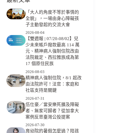
「大人的角度不等於事情的
全貌」，一場由身心障礙孩
子主動發起的交流大會
2026-08-04
【雙週報 | 07/20-08/02】兒
少未來帳戶撥款最高 114 萬
元、精神病人強制住院改由
法院裁定、西拉雅族成為第
17 個原住民族
2026-08-03
精神病人強制住院，8/1 起改
由法院許可！法官：家庭和
社區支持是關鍵
2026-07-31
伍仕豪／當安樂死擴及障礙
者、無家可歸者？從加拿大
案例反思臺灣公投提案
2026-07-30
育幼院的暑假怎麼過？陪孩