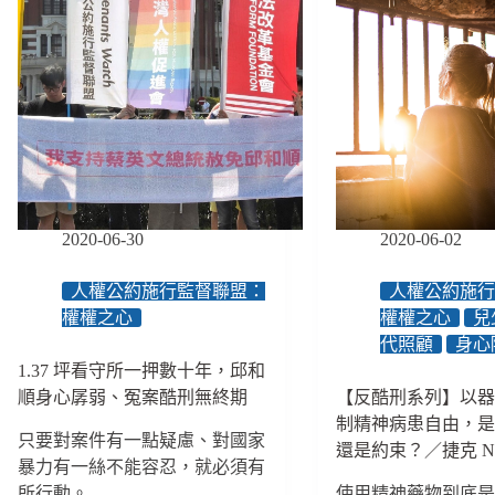
2020-06-30
2020-06-02
人權公約施行監督聯盟：
人權公約施
權權之心
權權之心
兒
代照顧
身心
1.37 坪看守所一押數十年，邱和
順身心孱弱、冤案酷刑無終期
【反酷刑系列】以
制精神病患自由，
只要對案件有一點疑慮、對國家
還是約束？／捷克 N
暴力有一絲不能容忍，就必須有
所行動。
使用精神藥物到底