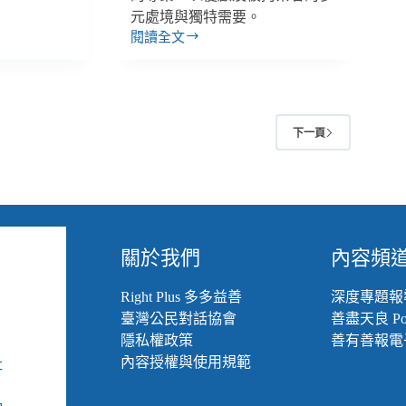
記
元處境與獨特需要。
閱讀全文
【反
酷
刑
系
列】
2
下一頁
突
襲
訪
視
機
構
關於我們
內容頻
耗
時
耗
Right Plus 多多益善
深度專題報
力，
臺灣公民對話協會
善盡天良 Pod
國
隱私權政策
善有善報電
家
內容授權與使用規範
社
酷
組
刑