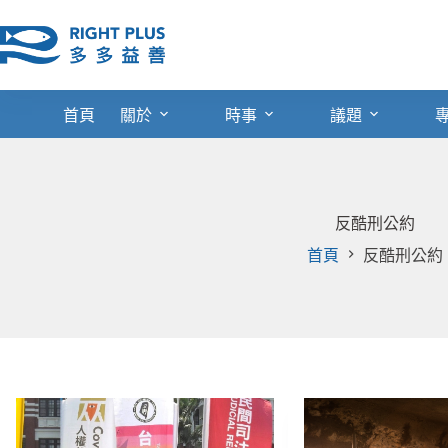
跳
至
主
要
內
首頁
關於
時事
議題
容
反酷刑公約
首頁
反酷刑公約