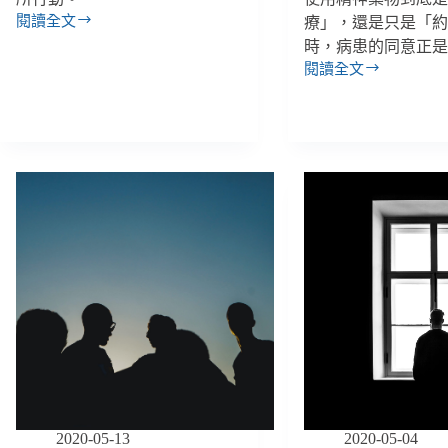
閱讀全文
療」，還是只是「
1.37
時，病患的同意正
坪
看
閱讀全文
【反
守
酷
所
刑
一
系
押
列】
數
以
十
器
年，
械
邱
和
和
藥
順
物
身
限
心
制
孱
精
弱、
神
冤
病
案
患
酷
自
2020-05-13
2020-05-04
刑