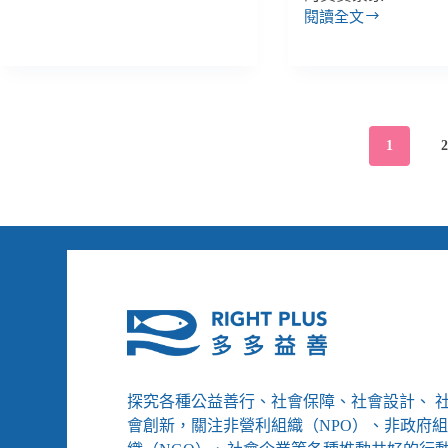
【反
障
閱讀全文
酷
【反
機
刑
酷
制
系
刑
／
列】
系
捷
突
列】
克
襲
杜
NPM
1
訪
絕
手
視
機
記
移
構
民
酷
收
刑，
容
國
所，
家
揭
防
發
範
有
機
辱
制
難
如
民
探究各種公益善行、社會保障、社會設計、 
何
人
規
會創新，關注非營利組織（NPO）、非政府
格
畫