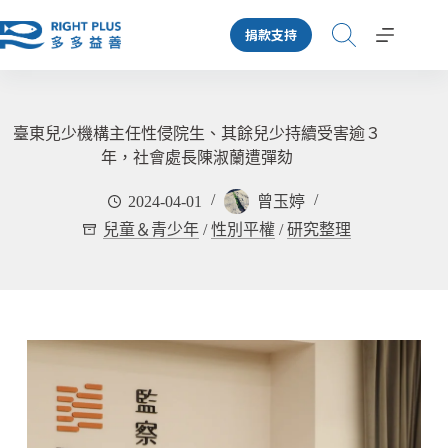
跳
捐款支持
至
主
要
內
容
臺東兒少機構主任性侵院生、其餘兒少持續受害逾３
年，社會處長陳淑蘭遭彈劾
2024-04-01
曾玉婷
兒童＆青少年
/
性別平權
/
研究整理