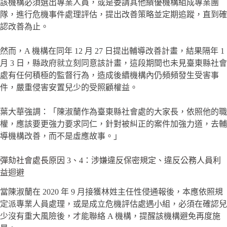
該機構必須選出專業人員，或是委請其他績優機構組成專業團
隊，進行危機事件處理評估，提出改善策略並定期追蹤，直到確
認改善為止。
然而，A 機構在同年 12 月 27 日提出輔導改善計畫，結果隔年 1
月 3 日，縣政府就立刻同意該計畫，這段期間也未見臺東縣社會
處有任何積極的監督行為，造成後續機構內仍頻頻發生受害事
件，嚴重侵害安置兒少的受照顧權益。
葉大華強調：「陳淑蘭作為臺東縣社會處的大家長，依照他的職
權，應該要更強力要求同仁，針對被糾正的案件加強力道，去輔
導機構改善，而不是虛應故事。」
彈劾社會處長原因 3、4：涉嫌違反保密規定、違反公務人員利
益迴避
當陳淑蘭在 2020 年 9 月接獲林姓主任性侵通報後，本應依照規
定派專業人員處理，或是成立危機評估處遇小組，必須在確認兒
少沒有重大風險後，才能聯絡 A 機構，提醒該機構避免再度施