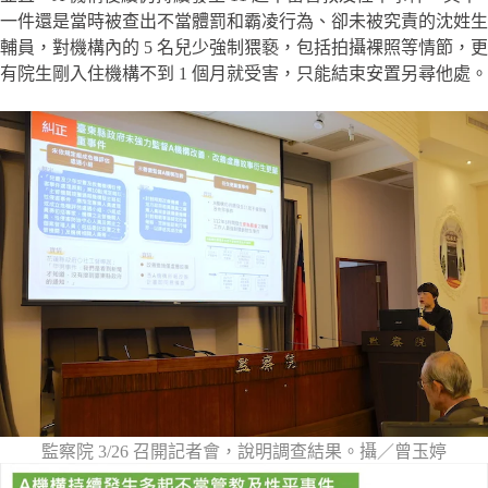
一件還是當時被查出不當體罰和霸凌行為、卻未被究責的沈姓生
輔員，對機構內的 5 名兒少強制猥褻，包括拍攝裸照等情節，更
有院生剛入住機構不到 1 個月就受害，只能結束安置另尋他處。
監察院 3/26 召開記者會，說明調查結果。攝／曾玉婷