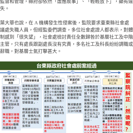
監督和管理，縣府卻依然「虛應故事」、「輕輕放下」，顯有違
失。
葉大華也說，在 A 機構發生性侵案後，監院要求臺東縣社會處
議處失職人員，但經監委們調查，多位社會處證人都表示，對體
制感到「很失望」，社會處檢討責任全數歸咎於基層社工及中階
主管，只有處長跟副處長沒有究責，多名社工及科長紛紛調職或
辭職，對基層士氣打擊甚大。