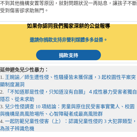
不到其他機構安置等原因，就對問題狀況一再姑息，讓孩子不斷
受到傷害卻求助無門。
如果你認同我們獨家深耕的公益報導
邀請你捐款支持非營利媒體多多益善。
捐款支持
延伸避免兒少性暴力：
1.
王婉諭／師生遭性侵、性騷擾皆未獲保護，3 起校園性平案突
顯制度漏洞
2.
「不知道那是性侵，只知道沒有自願」４成性暴力受害者獨自
隱忍、從未求助
3.
兒少性侵調查 10 項結論：男童與原住民受害事實驚人、校園
與機構是高風險場所、心智障礙者成最高風險群
4.
一起防範兒童性侵害（上）：認識兒童性侵的 3 大犯罪類型，
為孩子辨識危機