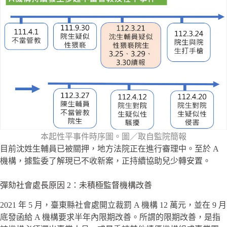
本起性平事件時序圖。圖／取自監院簡報
目前沈姓生輔員已被關押，地方法院正在進行審理中。至於 A
機構，據監委了解現已不收新案，正持續協助兒少轉安置。
彈劾社會處長原因 2：未積極監督機構改善
2021 年 5 月，臺東縣社會處開立裁罰 A 機構 12 萬元，並在 9 月
底發函給 A 機構要求半年內限期改善。所謂的限期改善，是指