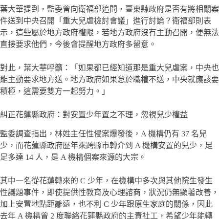
葉大華提到，監委曾向衛福部追問，臺東縣政府是否有將相關案
件送到中央召開「重大兒虐檢討會議」進行討論？衛福部則表
示，這些屬於地方政府權限，若地方政府沒有主動召開，便無法
直接要求他們，今後會提醒地方政府多留意。
對此，葉大華呼籲：「如果都已經知道那是重大兒虐案，中央也
能主動要求地方送。地方政府如果怠於職權不送，中央就應該要
積極，這需要雙方一起努力。」
糾正花蓮縣政府：對安置少年置之不理，忽視兒少權益
監委調查指出，林姓主任性侵案爆發後，A 機構仍有 37 名兒
少，而花蓮縣政府歷年來跨縣市轉介到 A 機構安置的兒少，足
足多達 14 人，是 A 機構個案來源的大宗。
其中一名從花蓮轉來的 C 少年，在機構中多次與其他院生發生
性議題事件，即使提供性教育及心理諮商，狀況仍無顯著改善，
加上安置地點距離遠，也不利 C 少年跟原生家庭的關係，因此
去年 A 機構曾 2 度聯絡花蓮縣政府的主責社工，希望少年能轉