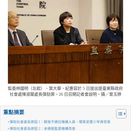
監委林國明（左起）、葉大華、紀惠容於 5 日提出提臺東縣政府
社會處陳淑蘭處長彈劾案，26 日召開記者會說明。攝／曾玉婷
重點摘要
彈劾社會處長原因 1：輕放不適任機構人員，導致安置少年再受害
彈劾社會處長原因 2：未積極監督機構改善