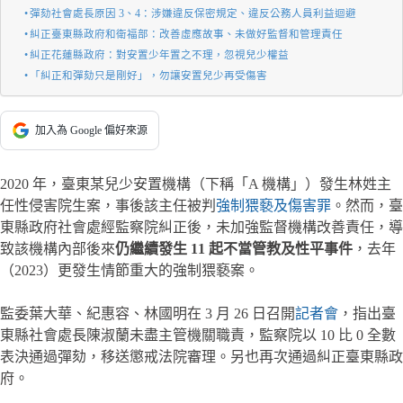
彈劾社會處長原因 3、4：涉嫌違反保密規定、違反公務人員利益迴避
糾正臺東縣政府和衛福部：改善虛應故事、未做好監督和管理責任
糾正花蓮縣政府：對安置少年置之不理，忽視兒少權益
「糾正和彈劾只是剛好」，勿讓安置兒少再受傷害
加入為 Google 偏好來源
2020 年，臺東某兒少安置機構（下稱「A 機構」）發生林姓主
任性侵害院生案，事後該主任被判
強制猥褻及傷害罪
。然而，臺
東縣政府社會處經監察院糾正後，未加強監督機構改善責任，導
致該機構內部後來
仍繼續發生 11 起不當管教及性平事件
，去年
（2023）更發生情節重大的強制猥褻案。
監委葉大華、紀惠容、林國明在 3 月 26 日召開
記者會
，指出臺
東縣社會處長陳淑蘭未盡主管機關職責，監察院以 10 比 0 全數
表決通過彈劾，移送懲戒法院審理。另也再次通過糾正臺東縣政
府。