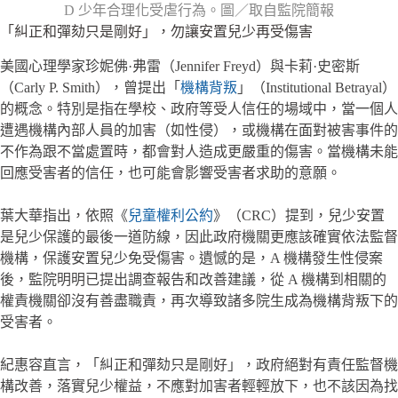
D 少年合理化受虐行為。圖／取自監院簡報
「糾正和彈劾只是剛好」，勿讓安置兒少再受傷害
美國心理學家珍妮佛·弗雷（Jennifer Freyd）與卡莉·史密斯
（Carly P. Smith），曾提出「
機構背叛
」（Institutional Betrayal）
的概念。特別是指在學校、政府等受人信任的場域中，當一個人
遭遇機構內部人員的加害（如性侵），或機構在面對被害事件的
不作為跟不當處置時，都會對人造成更嚴重的傷害。當機構未能
回應受害者的信任，也可能會影響受害者求助的意願。
葉大華指出，依照《
兒童權利公約
》（CRC）提到，兒少安置
是兒少保護的最後一道防線，因此政府機關更應該確實依法監督
機構，保護安置兒少免受傷害。遺憾的是，A 機構發生性侵案
後，監院明明已提出調查報告和改善建議，從 A 機構到相關的
權責機關卻沒有善盡職責，再次導致諸多院生成為機構背叛下的
受害者。
紀惠容直言，「糾正和彈劾只是剛好」，政府絕對有責任監督機
構改善，落實兒少權益，不應對加害者輕輕放下，也不該因為找