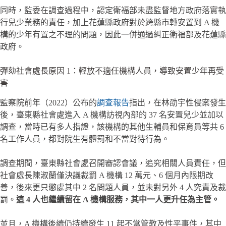
同時，監委在調查過程中，認定衛福部未盡監督地方政府落實執
行兒少業務的責任，加上花蓮縣政府對於跨縣市轉安置到 A 機
構的少年有置之不理的問題，因此一併通過糾正衛福部及花蓮縣
政府。
彈劾社會處長原因 1：輕放不適任機構人員，導致安置少年再受
害
監察院前年（2022）公布的
調查報告
指出，在林劭宇性侵案發生
後，臺東縣社會處進入 A 機構訪視內部的 37 名安置兒少並加以
調查，當時已有多人指證，該機構的其他生輔員和保育員等共 6
名工作人員，都對院生有體罰和不當對待行為。
調查期間，臺東縣社會處召開審認會議，追究相關人員責任，但
社會處長陳淑蘭僅決議裁罰 A 機構 12 萬元、6 個月內限期改
善，後來更只懲處其中 2 名問題人員，並未對另外 4 人究責及裁
罰。
這 4 人也繼續留在 A 機構服務，其中一人更升任為主管。
並且，A 機構後續仍持續發生 11 起不當管教及性平事件，其中