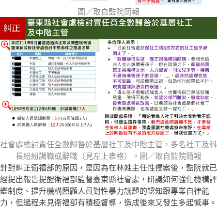
圖／取自監院簡報
社會處檢討責任全數歸咎於基層社工及中階主管，多名社工及科
長紛紛調職或辭職（見左上表格）。圖／取自監院簡報
針對糾正衛福部的原因，是因為在林姓主任性侵案後，監院就已
經提出報告提醒衛福部監督臺東縣社會處，研議如何強化機構評
鑑制度、提升機構照顧人員對性暴力議題的認知跟專業自律能
力，但過程未見衛福部有積極督導，造成後來又發生多起憾事。