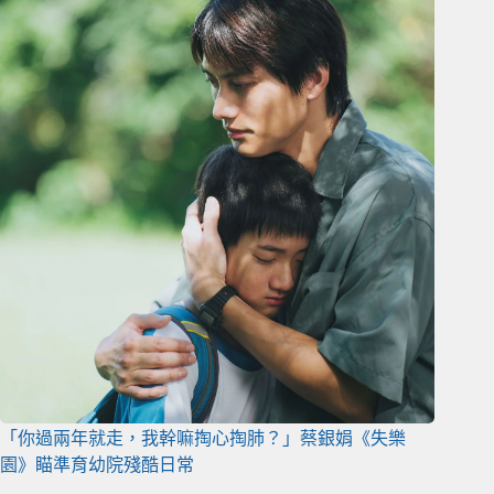
「你過兩年就走，我幹嘛掏心掏肺？」蔡銀娟《失樂
園》瞄準育幼院殘酷日常