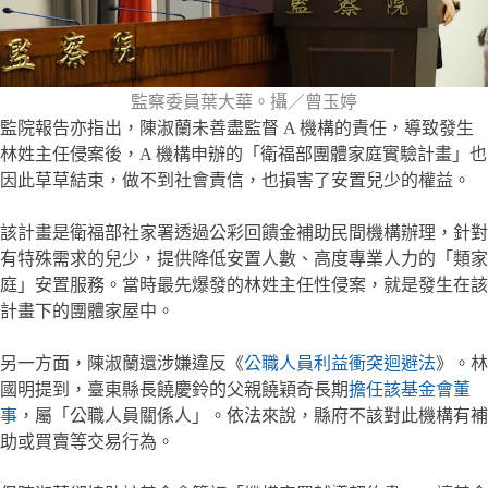
監察委員葉大華。攝／曾玉婷
監院報告亦指出，陳淑蘭未善盡監督 A 機構的責任，導致發生
林姓主任侵案後，A 機構申辦的「衛福部團體家庭實驗計畫」也
因此草草結束，做不到社會責信，也損害了安置兒少的權益。
該計畫是衛福部社家署透過公彩回饋金補助民間機構辦理，針對
有特殊需求的兒少，提供降低安置人數、高度專業人力的「類家
庭」安置服務。當時最先爆發的林姓主任性侵案，就是發生在該
計畫下的團體家屋中。
另一方面，陳淑蘭還涉嫌違反《
公職人員利益衝突迴避法
》。林
國明提到，臺東縣長饒慶鈴的父親饒穎奇長期
擔任該基金會董
事
，屬「公職人員關係人」。依法來說，縣府不該對此機構有補
助或買賣等交易行為。