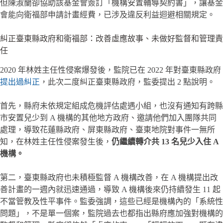
但陳淑蘭卻協助該基金會簽訂「機構安置輔導契約書」，讓基金
會能向衛福部申請計畫經費，已涉及違反利益迴避相關規定。
糾正臺東縣政府和衛福部：改善虛應故事、未做好監督和管理責
任
2020 年林姓主任性侵案爆發後，監院已在 2022 年對臺東縣政府
提出過糾正
，此次二度糾正臺東縣政府，監委提出 2 點說明。
首先，縣府未依規定組成危機評估處遇小組，也沒有通知有跨縣
市安置兒少到 A 機構的其他地方政府、邀請他們加入團隊共同
處理，導致花蓮縣政府、屏東縣政府、臺東地院對事件一無所
知，在林姓主任性侵案發生後，
仍繼續轉介共 13 名兒少入住 A
機構。
第二，臺東縣政府也未積極監督 A 機構改善，在 A 機構提出改
善計畫的一週內就迅速通過，導致 A 機構後來仍持續發生 11 起
不當管教及性平事件。監委強調，這些已經是機構內的「系統性
問題」，不是單一個案，監院過去也都指出縣府應加強對機構的