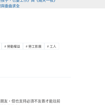
《要孩子，也要工作》與《兩天一夜》
權與委曲求全
#
勞動權益
#
勞工影展
#
工人
新的朋友，但也支持必須不友善才能往前