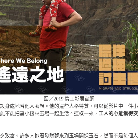
圖／2019 勞工影展官網
設身處地替他人著想。他的這些人格特質，可以從影片中一件小事
能不能把妻小接來玉場一起生活。這樣一來，
工人的心能獲得安
夕致富。許多人抱著發財夢來到玉場開採玉石，然而不是每個人