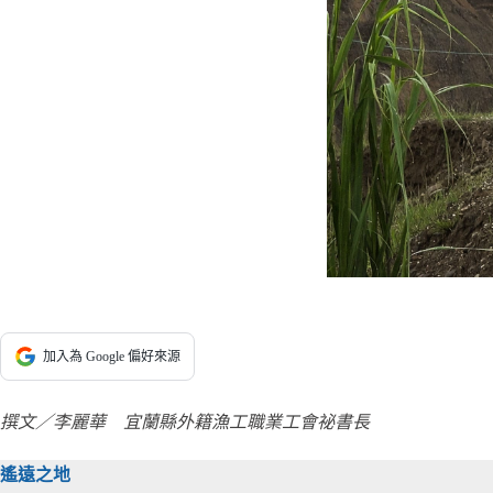
加入為 Google 偏好來源
撰文／李麗華 宜蘭縣外籍漁工職業工會祕書長
遙遠之地