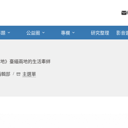
專題
公益圈
專欄
研究整理
影音
遠之地》臺緬兩地的生活牽絆
s 編輯部
主選單