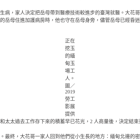
生病，家人決定把岳母帶到醫療技術較進步的臺灣就醫。大花哥
的岳母住進加護病房時，他也守在岳母身旁，儘管岳母已經昏迷
正在
挖玉
的緬
甸玉
場工
人。
圖／
2019
勞工
影展
提供
和太太過去工作存下來的積蓄早已花光，2 人商量後，決定結
。最終，大花哥一家人回到他們從小生長的地方：緬甸北邊的密