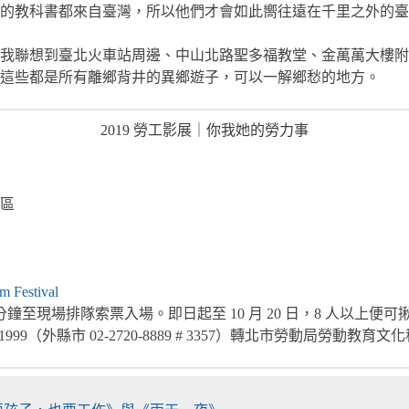
的教科書都來自臺灣，所以他們才會如此嚮往遠在千里之外的臺
我聯想到臺北火車站周邊、中山北路聖多福教堂、金萬萬大樓附
這些都是所有離鄉背井的異鄉遊子，可以一解鄉愁的地方。
2019 勞工影展｜你我她的勞力事
區
 Festival
鐘至現場排隊索票入場。即日起至 10 月 20 日，8 人以上便
99（外縣市 02-2720-8889 # 3357）轉北市勞動局勞動教育文