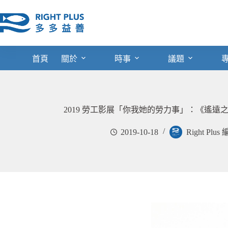
跳
至
主
要
內
首頁
關於
時事
議題
容
2019 勞工影展「你我她的勞力事」：《遙
2019-10-18
Right Plu