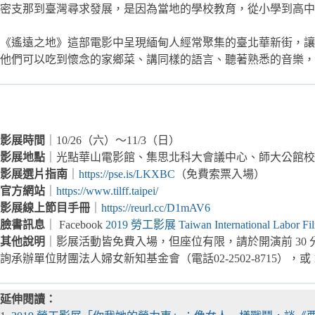
密支那到臺灣尋求發展，是因為當地的學校教育，從小學到高中
《遙遠之地》這部電影中呈現緬甸人經常聚集的臺北華新街，讓
他們可以吃到懷念的家鄉菜、講同樣的語言、聽著熟悉的音樂，
影展時間
｜10/26（六）～11/3（日）
影展地點
｜光點華山電影館、集思北科大會議中心、師大公館校
影展選片指南
｜
https://pse.is/LKXBC
（免費索票入場）
官方網站
｜
https://www.tilff.taipei/
影展線上節目手冊
｜
https://reurl.cc/D1mAV6
臉書訊息
｜ Facebook
2019 勞工影展 Taiwan International Labor Film
其他說明
｜影展活動皆免費入場，但座位有限，請於開演前 30 分
詢承辦單位財團法人婦女新知基金會（電話02-2502-8715），或 19
延伸閱讀：