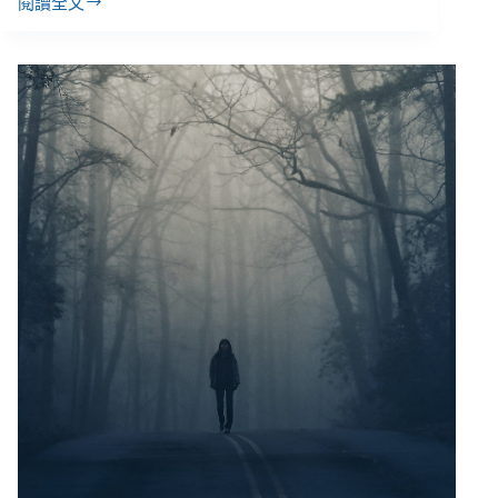
閱讀全文
傷
害
自
己
不
代
表
真
的
想
死：
陪
伴
自
傷
者
安
全
抒
發，
也