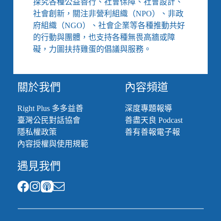
探究各種公益善行、社會保障、社會設計、
們：
社會創新，關注非營利組織（NPO）、非政
不
府組織（NGO）、社會企業等各種推動共好
是
的行動與團體，也支持各種無畏高牆或障
叛
逆
礙，力圖扶持雞蛋的倡議與服務。
期
不
是
關於我們
內容頻道
想
太
Right Plus 多多益善
深度專題報導
多，
臺灣公民對話協會
善盡天良 Podcast
難
以
隱私權政策
善有善報電子報
接
內容授權與使用規範
住
的
遇見我們
兒
少
憂
鬱
症