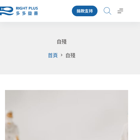
跳
捐款支持
至
主
要
內
容
自殘
首頁
自殘