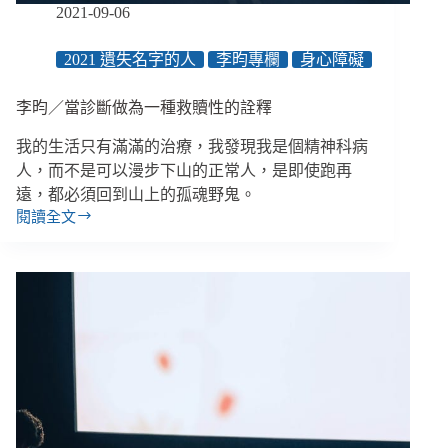
看
2021-09-06
見
陪
2021 遺失名字的人
李昀專欄
身心障礙
伴
者
李昀／當診斷做為一種救贖性的詮釋
的
挫
我的生活只有滿滿的治療，我發現我是個精神科病
敗
人，而不是可以漫步下山的正常人，是即使跑再
遠，都必須回到山上的孤魂野鬼。
閱讀全文
李
昀
／
當
診
斷
做
為
一
種
救