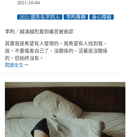
2021-10-04
2021 遺失名字的人
李昀專欄
身心障礙
李昀／越演越烈直到痛苦被肯認
其實我是希望有人發現的，我希望有人找到我，
說，不要傷害自己了，沒關係的，活著是沒關係
的，但始終沒有。
閱讀全文
李
昀
／
越
演
越
烈
直
到
痛
苦