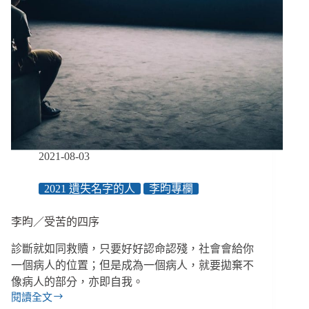
贖
性
的
詮
釋
2021-08-03
2021 遺失名字的人
李昀專欄
李昀／受苦的四序
診斷就如同救贖，只要好好認命認殘，社會會給你
一個病人的位置；但是成為一個病人，就要拋棄不
像病人的部分，亦即自我。
閱讀全文
李