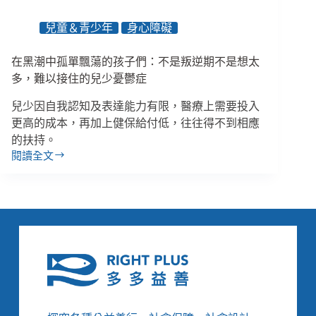
兒童＆青少年
身心障礙
在黑潮中孤單飄蕩的孩子們：不是叛逆期不是想太
多，難以接住的兒少憂鬱症
兒少因自我認知及表達能力有限，醫療上需要投入
更高的成本，再加上健保給付低，往往得不到相應
的扶持。
閱讀全文
在
黑
潮
中
孤
單
飄
蕩
的
孩
子