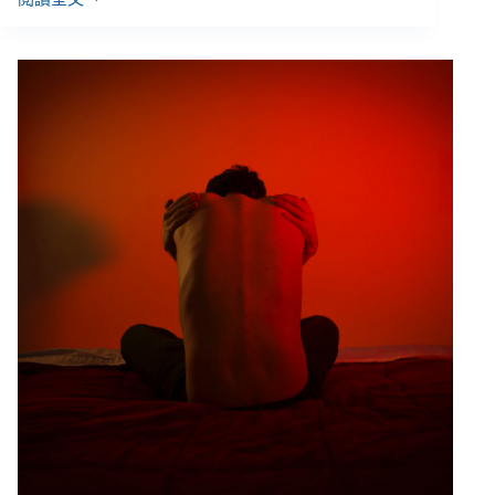
李
昀
／
向
外
交
手
的
過
程，
醫
療
總
是
在
那
裡