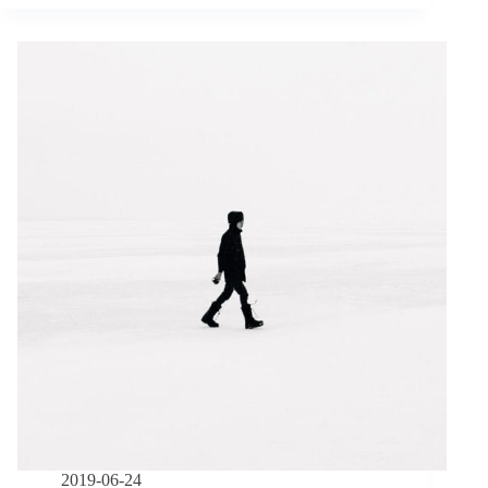
昀
／
受
苦
的
四
序
2019-06-24