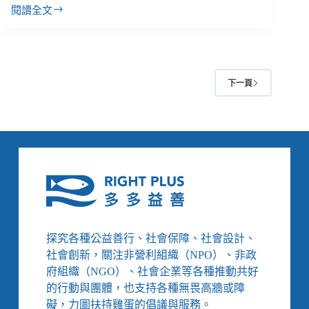
閱讀全文
堅
持
十
年
成
下一頁
為
社
工，
執
業
2
年
半
畫
上
句
探究各種公益善行、社會保障、社會設計、
點：
社會創新，關注非營利組織（NPO）、非政
「我
府組織（NGO）、社會企業等各種推動共好
真
的行動與團體，也支持各種無畏高牆或障
的
適
礙，力圖扶持雞蛋的倡議與服務。