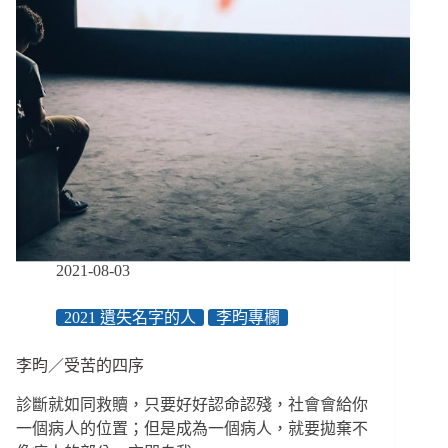
問
題
去
參
訪，
帶
著
視
野
做
服
務
／
2021-08-03
創
學
2021 遺失名字的人
李昀專欄
程
２：
李昀／受苦的四序
創
新，
診斷就如同救贖，只要好好認命認殘，社會會給你
從
一個病人的位置；但是成為一個病人，就要拋棄不
模