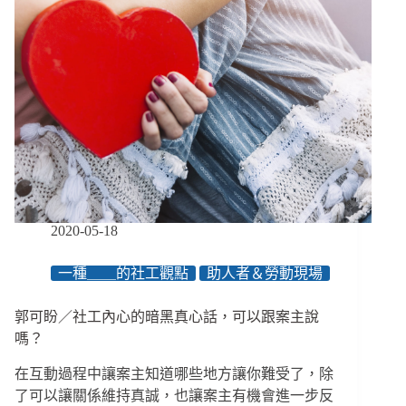
法
善
待
你，
因
為
我
太
久
沒
有
善
2020-05-18
待
自
一種＿＿的社工觀點
助人者＆勞動現場
己
郭可盼／社工內心的暗黑真心話，可以跟案主說
嗎？
在互動過程中讓案主知道哪些地方讓你難受了，除
了可以讓關係維持真誠，也讓案主有機會進一步反