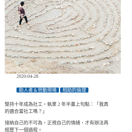
親
友
相
處？
了
解
精
神
病，
其
實
是
2020-04-28
在
了
助人者＆勞動現場
相助的倫理
解
「人」
堅持十年成為社工，執業 2 年半畫上句點：「我真
的適合當社工嗎？」
接納自己的不可為，正視自己的情緒，才有辦法再
經歷下一個過程。