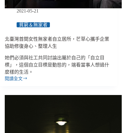
2021-05-21
貧窮＆無家者
北臺灣首間女性無家者自立居所，芒草心攜手企業
協助修復身心、整理人生
她們必須與社工共同討論出屬於自己的「自立目
標」，這個自立目標是動態的，端看當事人想過什
麼樣的生活。
閱讀全文
北
臺
灣
首
間
女
性
無
家