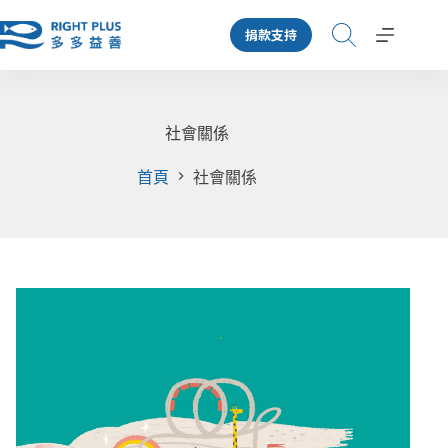
跳
捐款支持
至
主
要
內
容
社會關係
首頁
社會關係