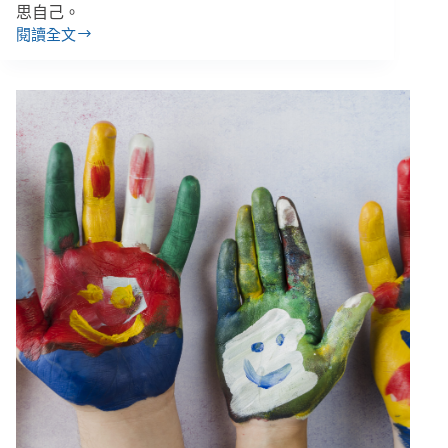
思自己。
閱讀全文
郭
可
盼
／
社
工
內
心
的
暗
黑
真
心
話，
可
以
跟
案
主
說