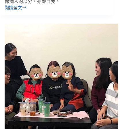
仿
像病人的部分，亦即自我。
開
閱讀全文
李
始
昀
／
受
苦
的
四
序