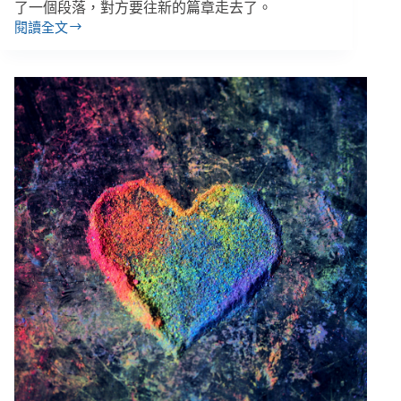
生
了一個段落，對方要往新的篇章走去了。
閱讀全文
郭
可
盼
／
我
們
準
備
好
結
案
了
嗎？
好
好
服
務，
才
能
好