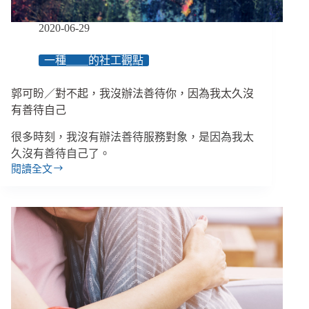
好
說
2020-06-29
再
見
一種＿＿的社工觀點
郭可盼／對不起，我沒辦法善待你，因為我太久沒
有善待自己
很多時刻，我沒有辦法善待服務對象，是因為我太
久沒有善待自己了。
閱讀全文
郭
可
盼
／
對
不
起，
我
沒
辦