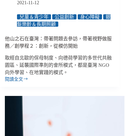
2021-11-12
兒童＆青少年
公益創新
身心障礙
銀
髮樂齡＆長期照顧
他山之石在臺灣：帶著問題去參訪，帶著視野做服
務／創學程２：創新，從模仿開始
取經自北歐的保母制度、向德荷學習的多世代共融
園區、延襲國際準則的會所模式，都是臺灣 NGO
向外學習、在地實踐的模式。
閱讀全文
他
山
之
石
在
臺
灣：
帶
著