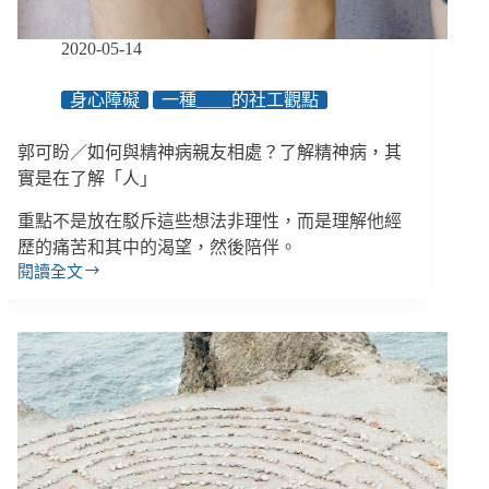
嗎？
2020-05-14
身心障礙
一種＿＿的社工觀點
郭可盼／如何與精神病親友相處？了解精神病，其
實是在了解「人」
重點不是放在駁斥這些想法非理性，而是理解他經
歷的痛苦和其中的渴望，然後陪伴。
閱讀全文
郭
可
盼
／
如
何
與
精
神
病