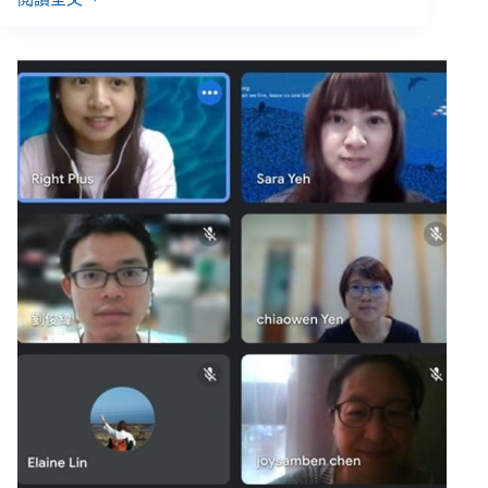
李
昀
／
得
先
是
個
好
病
人，
才
能
換
得
好
對
待