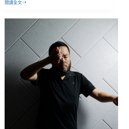
閱讀全文
社
福
委
辦
案
６
大
缺
失，
公
益
團
體
長
年
困
境、
經
營
彈
性