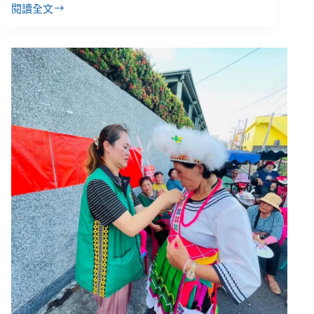
典
閱讀全文
英
樂
國
重
大
社
福
改
革
削
減
逾
２
千
億
支
出、
盼
促
進
勞
動