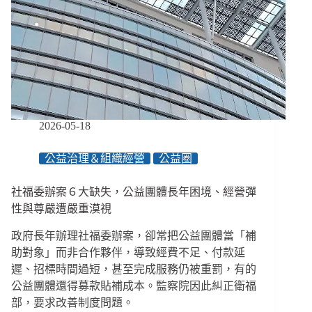
小
北
歐
婦
運
藍
圖，
平
價
2026-05-18
照
顧
公益治理＆組織經營
公益圈
如
何
社福委辦案６大缺失，公益團體長年困境、經營彈
誕
生？
性與尊嚴遭嚴重漠視
／
政府長年辦理社福委辦案，卻常把公益團體當「補
【眾
聲
助對象」而非合作夥伴，導致經費不足、付款延
相
遲、招標時間過短，甚至完成服務仍被重罰，有的
EP172】
公益團體還得募款貼補成本。監察院因此糾正衛福
部，要求改善制度問題。