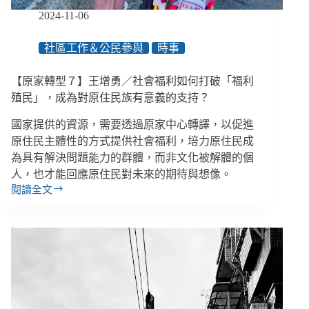
參
2024-11-06
與，
身
社區工作＆公民參與
時事
心
障
【原家轉型７】王增勇／社會福利如何打破「福利
礙
團
殖民」，成為對原住民族有意義的支持？
體
國家提供的資源，需要透過原家中心轉譯，以促進
質
疑
原住民主體性的方式提供社會福利，培力原住民成
遭
為具有解決問題能力的群體，而非文化被解體的個
政
人，也才能回應原住民對未來的期待與想像。
府
閱讀全文
【原
背
家
叛
轉
型
７】
王
增
勇