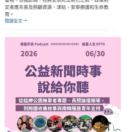
重視。但我認為，在將安樂死法制化之前，政策制
定者應先普及照顧資源、津貼、安寧療護和生命教
育。
閱讀全文
伍
仕
豪
／
當
安
樂
死
擴
及
障
礙
者、
無
家
可
歸
者？