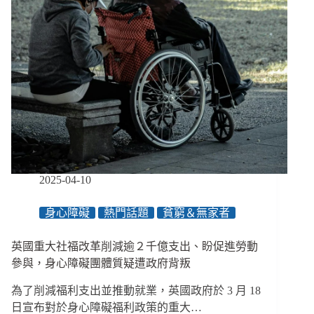
人
離
異、
生
活
劇
變，
我
仍
重
返
音
2025-04-10
樂
舞
身心障礙
熱門話題
貧窮＆無家者
臺、
要
繼
英國重大社福改革削減逾２千億支出、盼促進勞動
續
參與，身心障礙團體質疑遭政府背叛
推
廣
為了削減福利支出並推動就業，英國政府於 3 月 18
古
日宣布對於身心障礙福利政策的重大…