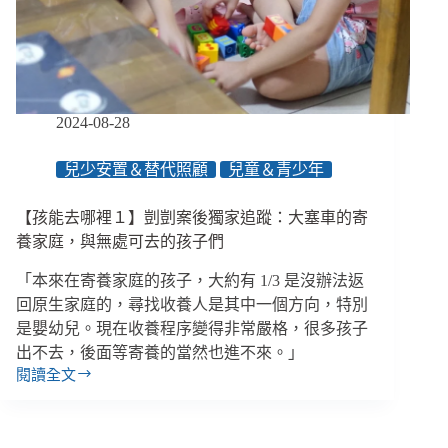
歷
換
取
「資
格」，
除
2024-08-28
了
醫
兒少安置＆替代照顧
兒童＆青少年
療
沒
【孩能去哪裡１】剴剴案後獨家追蹤：大塞車的寄
有
更
養家庭，與無處可去的孩子們
好
「本來在寄養家庭的孩子，大約有 1/3 是沒辦法返
的
選
回原生家庭的，尋找收養人是其中一個方向，特別
擇？
是嬰幼兒。現在收養程序變得非常嚴格，很多孩子
出不去，後面等寄養的當然也進不來。」
閱讀全文
【孩
能
去
哪