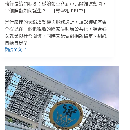
執行長給問嗎８：從婉如革命到小北歐婦運藍圖，
事
與
平價照顧如何誕生？／【眾聲相 EP172】
南
是什麼樣的大環境契機與服務設計，讓彭婉如基金
韓
隱
會得以在一個低稅收的國家讓照顧公共化，結合婦
居
女就業與社會關懷，同時又能做到捐款穩定、組織
青
自給自足？
年
閱讀全文
執
支
行
持
長
／
給
【後
問
臺
嗎
人
８：
生
從
EP74】
婉
如
革
命
到