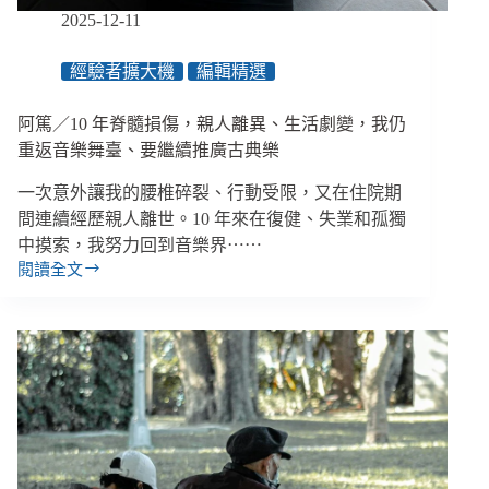
與
2025-12-11
尊
嚴
經驗者擴大機
編輯精選
遭
嚴
阿篤／10 年脊髓損傷，親人離異、生活劇變，我仍
重
漠
重返音樂舞臺、要繼續推廣古典樂
視
一次意外讓我的腰椎碎裂、行動受限，又在住院期
間連續經歷親人離世。10 年來在復健、失業和孤獨
中摸索，我努力回到音樂界⋯⋯
閱讀全文
阿
篤
／
10
年
脊
髓
損
傷，
親