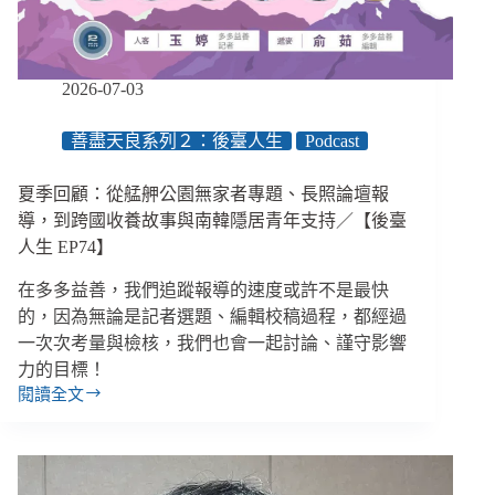
從
加
拿
大
2026-07-03
案
例
善盡天良系列２：後臺人生
Podcast
反
思
夏季回顧：從艋舺公園無家者專題、長照論壇報
臺
灣
導，到跨國收養故事與南韓隱居青年支持／【後臺
公
人生 EP74】
投
提
在多多益善，我們追蹤報導的速度或許不是最快
案
的，因為無論是記者選題、編輯校稿過程，都經過
一次次考量與檢核，我們也會一起討論、謹守影響
力的目標！
閱讀全文
夏
季
回
顧：