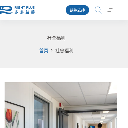
跳
捐款支持
至
主
要
內
容
社會福利
首頁
社會福利