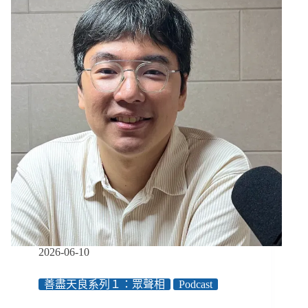
從
艋
舺
公
園
無
家
者
專
題、
長
照
論
壇
報
導，
到
跨
2026-06-10
國
收
善盡天良系列１：眾聲相
Podcast
養
故