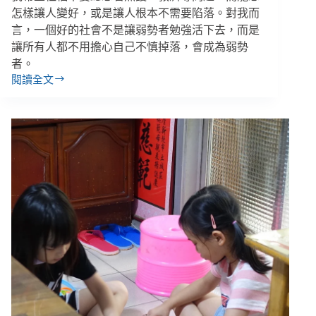
義
怎樣讓人變好，或是讓人根本不需要陷落。對我而
的
言，一個好的社會不是讓弱勢者勉強活下去，而是
支
讓所有人都不用擔心自己不慎掉落，會成為弱勢
持？
者。
閱讀全文
李
昀
／
精
神
病
人
與
社
福
的
距
離：
累
積
病