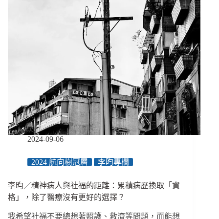
／
社
會
福
利
如
何
打
破
「福
利
殖
民」，
成
2024-09-06
為
對
2024 航向樹冠層
李昀專欄
原
住
李昀／精神病人與社福的距離：累積病歷換取「資
民
族
格」，除了醫療沒有更好的選擇？
有
我希望社福不要總想著照護、救濟等問題，而能想
意