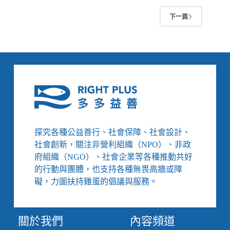
裡
下一頁
１】
剴
剴
案
後
獨
家
追
蹤：
大
塞
探究各種公益善行、社會保障、社會設計、
車
社會創新，關注非營利組織（NPO）、非政
的
府組織（NGO）、社會企業等各種推動共好
寄
的行動與團體，也支持各種無畏高牆或障
養
礙，力圖扶持雞蛋的倡議與服務。
家
庭，
與
無
關於我們
內容頻道
處