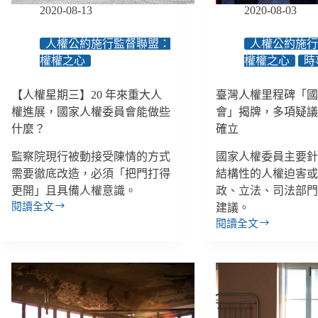
密
行、
2020-08-13
2020-08-03
照、
剴
健
剴
人權公約施行監督聯盟：
人權公約施
保
案
權權之心
權權之心
時
費
居
明
托
年
【人權星期三】20 年來重大人
臺灣人權里程碑「
訪
擬
權進展，國家人權委員會能做些
會」揭牌，多項疑
視
調
員
什麼？
確立
漲、
涉
中
監察院現行被動接受陳情的方式
國家人權委員主要
偽
天
造
需要徹底改造，必須「把門打得
結構性的人權迫害
新
紀
更開」且具備人權意識。
政、立法、司法部
聞
錄
閱讀全文
建議。
臺
【人
遭
閱讀全文
將
權
臺
起
於
星
灣
訴、
12
期
人
長
月
三】
權
照
下
20
里
人
架
年
程
員
來