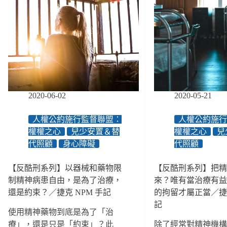
碑
涉
重
「國
虐
大
家
待
人
人
詐
權
權
欺
進
委
廢
展，
員
照
國
會」
者
家
揭
永
人
2020-06-02
2020-05-21
牌，
不
權
多
得
委
項
人權公約施行監督聯盟：
人權公約施
再
員
疑
認
權權之心
兒少安置＆替
權權之心
兒
會
議
證
代照顧
身心障礙
代照顧
能
亟
做
待
些
【反酷刑系列】以器械和藥物限
【反酷刑系列】把
監
什
制精神病患自由，是為了治療，
來？唯有當治療有
察
麼？
還是約束？／捷克 NPM 手記
的拘留才屬正當／捷克
院
確
記
使用精神藥物到底是為了「治
立
療」，還是只是「約束」？此
除了經常對精神機