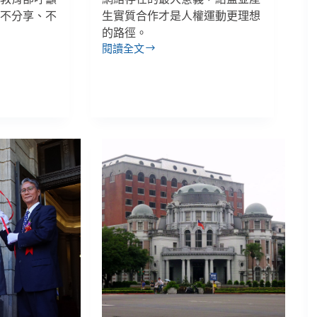
、不分享、不
生實質合作才是人權運動更理想
的路徑。
閱讀全文
【人
權
星
期
三】
有
朋
友
相
挺
才
能
獨
立
自
主，
全
球