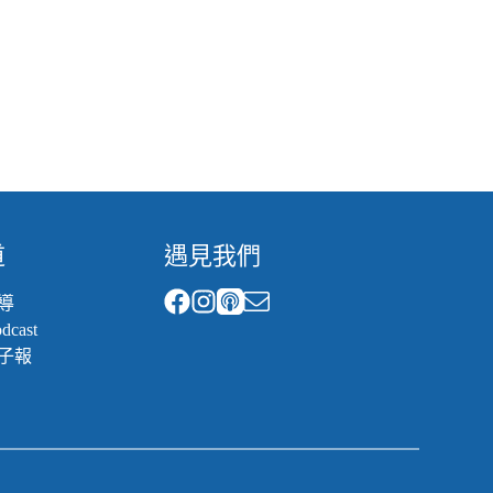
道
遇見我們
導
cast
子報