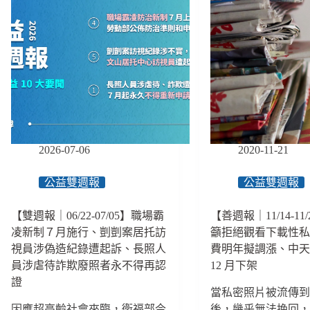
2026-07-06
2020-11-21
公益雙週報
公益雙週報
【雙週報｜06/22-07/05】職場霸
【善週報｜11/14-11
凌新制７月施行、剴剴案居托訪
籲拒絕觀看下載性
視員涉偽造紀錄遭起訴、長照人
費明年擬調漲、中
員涉虐待詐欺廢照者永不得再認
12 月下架
證
當私密照片被流傳
因應超高齡社會來臨，衛福部今
後，幾乎無法挽回