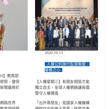
2020-10-13
人權公約施行監督聯盟：
權權之心
/20】教育部
私密照、健保
【人權星期三】有朋友相挺才能
天新聞臺將於
獨立自主，全球人權網絡讓各國
堅守人權價值
到網路世界
「出外靠朋友」是國家人權機構
，教育部呼籲
網絡存在的最大意義，結盟並產