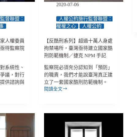
人
2020-07-06
權
網
行監督聯盟：
人權公約施行監督聯盟：
絡
事
權權之心
人權公約
讓
各
國家人權委員
【反酷刑系列】超過十萬人身處
國
堅
議亟待監察院
拘禁場所，臺灣亟待建立國家酷
守
刑防範機制／捷克 NPM 手記
人
權
針對系統性、
監察院必須充分認知到「預防」
價
或爭議，對行
的職責，我們才能說臺灣真正建
值
門提供諮詢與
立了一套國家酷刑防範機制。
閱讀全文
【反
酷
刑
系
列】
超
過
十