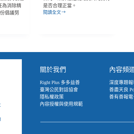
制
任為消除精
是否合理正當。
／
閱讀全文
一份倡議努
【反
捷
酷
克
刑
NPM
系
手
列】
記
精
神
疾
病
關於我們
內容頻
知
情
Right Plus 多多益善
深度專題報
同
臺灣公民對話協會
善盡天良 Pod
意
與
隱私權政策
善有善報電
強
內容授權與使用規範
社
制
組
治
動
療
的