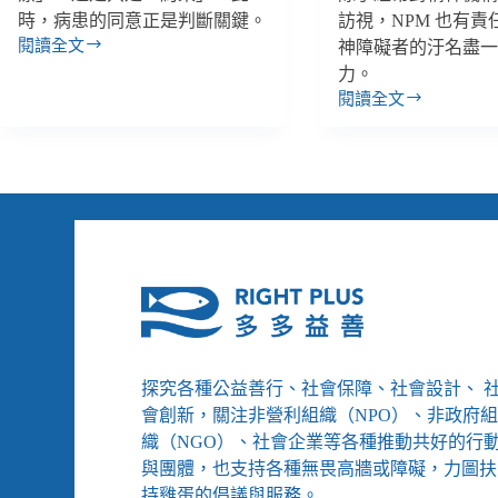
時，病患的同意正是判斷關鍵。
訪視，NPM 也有責
閱讀全文
神障礙者的汙名盡
【反
力。
酷
閱讀全文
刑
【反
系
酷
列】
刑
以
系
器
列】
械
把
和
精
藥
障
物
者
限
關
制
起
精
來？
神
探究各種公益善行、社會保障、社會設計、 
唯
病
有
會創新，關注非營利組織（NPO）、非政府
患
當
織（NGO）、社會企業等各種推動共好的行
自
治
與團體，也支持各種無畏高牆或障礙，力圖扶
由，
療
持雞蛋的倡議與服務。