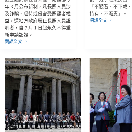
年 3 月公布新制，凡長照人員涉
「不觀看、不下載
及詐騙、虐待或侵害受照顧者權
持有、不譴責」。
閱讀全文
益，遭地方政府廢止長照人員證
【善
明者，自 7 月 1 日起永久不得重
週
新申請認證。
報
閱讀全文
｜
【雙
11/14-
週
11/20】
報
教
｜
育
06/22-
部
07/05】
籲
職
拒
場
絕
霸
觀
凌
看
新
下
制
載
７
性
月
私
施