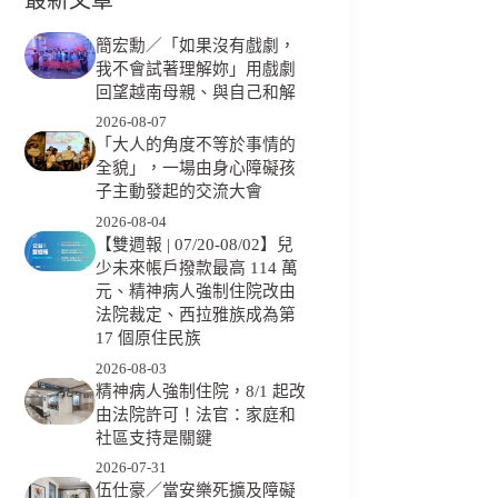
簡宏勳／「如果沒有戲劇，
我不會試著理解妳」用戲劇
回望越南母親、與自己和解
2026-08-07
「大人的角度不等於事情的
全貌」，一場由身心障礙孩
子主動發起的交流大會
2026-08-04
【雙週報 | 07/20-08/02】兒
少未來帳戶撥款最高 114 萬
元、精神病人強制住院改由
法院裁定、西拉雅族成為第
17 個原住民族
2026-08-03
精神病人強制住院，8/1 起改
由法院許可！法官：家庭和
社區支持是關鍵
2026-07-31
伍仕豪／當安樂死擴及障礙