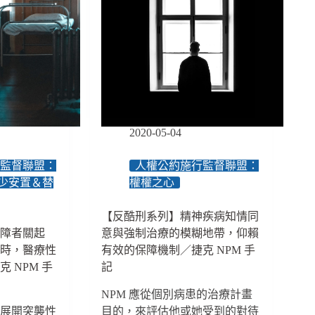
萬
人
身
處
拘
禁
場
所，
臺
2020-05-04
灣
亟
行監督聯盟：
人權公約施行監督聯盟：
待
少安置＆替
權權之心
建
立
【反酷刑系列】精神疾病知情同
國
精障者關起
意與強制治療的模糊地帶，仰賴
家
益時，醫療性
有效的保障機制／捷克 NPM 手
酷
刑
 NPM 手
記
防
NPM 應從個別病患的治療計畫
範
機
構展開突襲性
目的，來評估他或她受到的對待