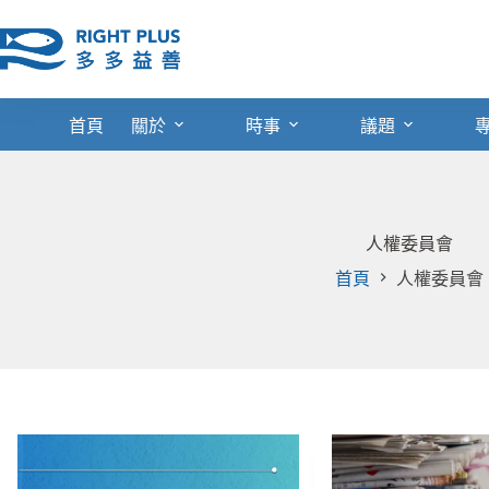
跳
至
主
要
內
首頁
關於
時事
議題
容
人權委員會
首頁
人權委員會