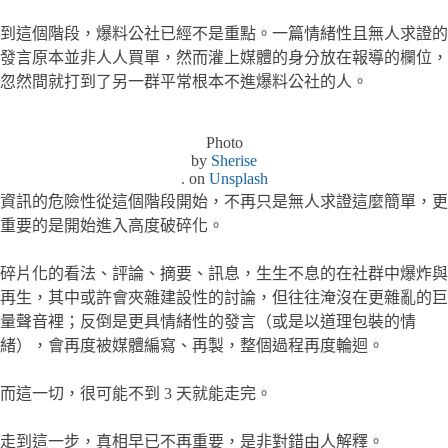
到這個階段，爆料公社已經不是重點。一篇情緒性且無人求證的
發言原本並非人人買單，然而灌上媒體的身分放在報導的欄位，
忽然間就打到了另一群平常根本不進爆料公社的人。
Photo
by
Sherise
.
on
Unsplash
資訊的危險性從這個階段開始，不再只是無人求證這麼簡單，更
重要的是開始進入高度破碎化。
碎片化的看法、評論、摘要、訊息，生生不息的在社群中爆炸與
再生，其中或許會夾雜建設性的討論，但往往淹沒在更雜亂的巨
量聲音裡；反倒是更具情緒性的發言（或是以道理包裝的情
緒），會再度被媒體編寫、再製，整個過程再度輪迴。
而這一切，很可能不到 3 天就能走完。
走到這一步，真相早已不再重要，是非對錯由人解釋。