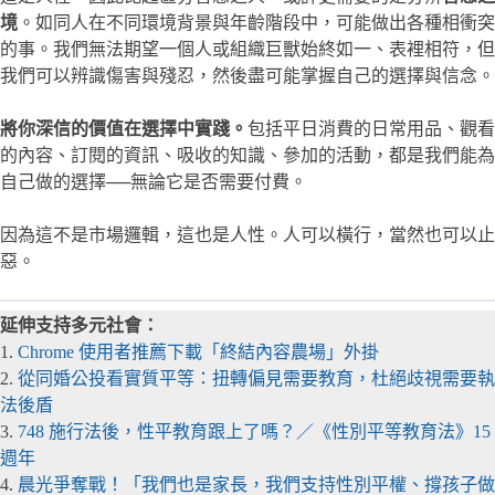
境
。如同人在不同環境背景與年齡階段中，可能做出各種相衝突
的事。我們無法期望一個人或組織巨獸始終如一、表裡相符，但
我們可以辨識傷害與殘忍，然後盡可能掌握自己的選擇與信念。
將你深信的價值在選擇中實踐。
包括平日消費的日常用品、觀看
的內容、訂閱的資訊、吸收的知識、參加的活動，都是我們能為
自己做的選擇──無論它是否需要付費。
因為這不是市場邏輯，這也是人性。人可以橫行，當然也可以止
惡。
延伸支持多元社會：
1.
Chrome 使用者推薦下載「終結內容農場」外掛
2.
從同婚公投看實質平等：扭轉偏見需要教育，杜絕歧視需要執
法後盾
3.
748 施行法後，性平教育跟上了嗎？／《性別平等教育法》15
週年
4.
晨光爭奪戰！「我們也是家長，我們支持性別平權、撐孩子做