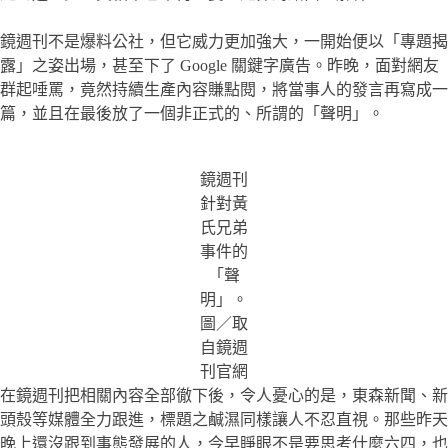
鏡週刊不是爆料公社，但它威力更加強大，一開始便以「專題揭
露」之姿出場，甚至下了 Google 關鍵字廣告。昨晚，面對網友
群起唾罵，竟然持續生產內容賺點閱，將當事人的發言再寫成一
篇，並且在最後放了一個非正式的、所謂的「聲明」。
鏡週刊
針對黃
氏兄弟
事件的
「聲
明」。
圖／取
自鏡週
刊官網
在鏡週刊把相關內容全部徹下後，令人憂心的是，東森新聞、新
頭殼等媒體全力跟進，標題之鹹濕同樣讓人不忍直視。那些昨天
晚上還沒跟到事態發展的人，今早睜眼不是要思考什麼六四，也