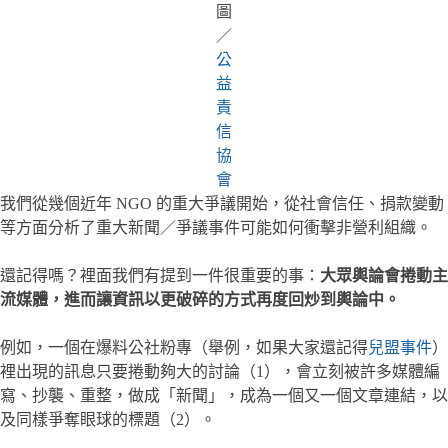
圖
／
公
益
責
信
協
會
我們從幾個近年 NGO 的重大爭議開始，從社會信任、捐款變動
等方面分析了重大新聞／爭議事件可能如何衝擊非營利組織。
還記得嗎？裡面我們有提到一件很重要的事：
大眾輿論會捲動主
流媒體，進而讓資訊以更破碎的方式再度回炒到輿論中。
例如，一個在爆料公社粉專（舉例，如果大家還記得
兒盟事件
）
裡出現的訊息只要捲動夠大的討論（1），會立刻被許多媒體編
寫、抄襲、重整，做成「新聞」，成為一個又一個文章連結，以
及同樣爭奪眼球的標題（2）。