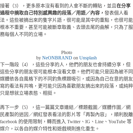
接著（3），更多原本沒有看到的人會不斷的轉貼，並且
在分享
過程中摘取自己特別感興趣的段落／用語／內容，
發表個人看
法。這些被摘出來的隻字片語，很可能是其中的重點，也很可能
根本不重要，甚至可能被斷章取義、去頭去尾的曲解，只為了服
務每個人不同的立場。
Photo
by
NeONBRAND
on
Unsplash
下一階段（4），這些分享的人，他們的朋友也會持續分享，但
這些分享的朋友很可能根本沒看文章。他們可能只是因為被不同
媒體依各自風格下的不同釣魚標題吸引，或因為自己在意的朋友
寫的看法有共鳴，更可能只因為喜歡朋友摘出來的段落，或純粹
只是想就立場表態、相挺。
再下一步（5），這一篇篇文章連結／標題截圖／媒體作圖／網
民產製的迷因／網紅發表看法的影片等「再製內容」，順利脫離
facebook 的使用限制，轉而進入 Twitter、IG、Line、YouTube 等
媒介，以各自的媒介特性和遊戲規則進化重生。