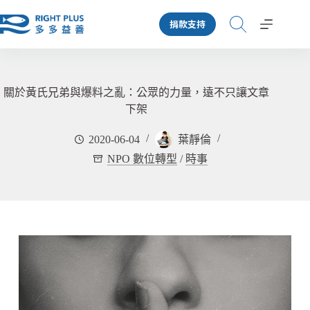
跳
捐款支持
至
主
要
內
容
關於黃氏兄弟與爆料之亂：公眾的力量，遠不只讓文章
下架
2020-06-04
葉靜倫
NPO 數位轉型
/
時事