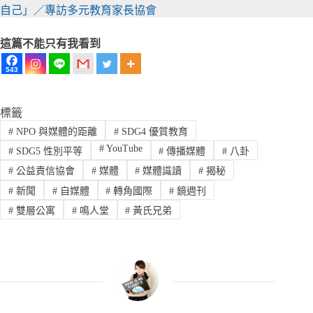
自己」／專訪多元教育家長協會
這篇不能只有我看到
543
標籤
#
NPO 與媒體的距離
#
SDG4 優質教育
#
YouTube
#
SDG5 性別平等
#
傳播媒體
#
八卦
#
公益責信協會
#
媒體
#
媒體識讀
#
揭秘
#
新聞
#
自媒體
#
轉角國際
#
鏡週刊
#
雙層公寓
#
鳴人堂
#
黃氏兄弟