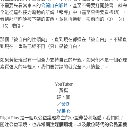
不需要先看當事人的
公開自白影片
，甚至不需要打開臉書，就完
全能從這些接力煽動的所謂「報導」中（甚至只需要看標題），
看到那些昨晚被下架的東西，並且再捲動一次前面的（3）（4）
（5）階段。
那個「被自白的性傾向」，直到現在都還在「被自白」。不過直
到現在，重點已經不再（只）是被自白。
如果黃挺瑋沒有一個全力支持自己的母親，如果他不是一個心理
素質強大的年輕人，我們要討論的就完全不只這些了。
YouTuber
黃挺
瑋。圖
／
黃氏
兄弟 fb
Right Plus 是一個以公益議題為主的小型非營利媒體，我們除了
關注公益環境，也
非常關注媒體環境
，以及
數位時代的公民素養