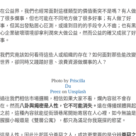
在公益界，我們也經常面對這樣類型的價值衝突不是嗎？有人做
了很多爛事，但也可能在不同地方做了很多好事；有人做了好
事，但其出發點居心叵測，或達到目的的手段令人不齒；也有黑
心企業破壞環境卻拿利潤來大做公益，然而公益的確又成就了好
事。
我們究竟該如何看待這些人或組織的存在？如何面對那些能改變
世界，卻同時又踐踏好意、浪費資源做爛事的人？
Photo by
Priscilla
Du
Preez
on
Unsplash
過往我們相信市場邏輯，相信如果大家不看，爛內容就不會存
在。然而
八卦與揭密是人性，它不可能消失。
遠在傳播媒體興起
之前，這種內容就能從街頭巷尾開始寄居在人心裡，如今無論是
腥膻小報還是《雙層公寓》，都只為滿足你我窺探的慾望。
這是人性。因此比起區分善惡之人，或許更需要的是分辨
善惡之