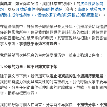
與風險
。如果你還記得，我們非常重視網路上的
孩童性影像問
題
，以及
N 號房事件
中的
網路性誘騙
（參考：
南韓 N 號房再現
網路未成年性剝削，7 個你必須了解的犯罪模式與防範重點
）。
在這些慘劇中，許多孩子即使早已長大多年，仍然深受幼時遭散
佈的性影像所害。這是我們這個世代最該記取的教訓：數位世界
的東西相較於白紙黑字的印刷品，其實更難以被根除。對受害當
事人來說，
事情幾乎永遠不會過去。
我們希望再次將訊息的生命演變說清楚，並由此強調 2 件事：
1. 公眾的力量，遠不只讓文章下架
除了讓文章下架，我們還可以
阻止壞資訊的生命週期持續延展
，
我們也有能力讓更具建設性的討論被看見。我們呼籲大家不要再
轉發、分享任何從事件延伸出來的腥膻截圖、截錄，拒買相關內
容，拒絕被標題收買。
我們也呼籲每個人在留言、分享時不再搶快。
不搶快分享、不搶