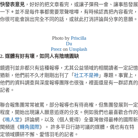
快發表意見
，好好的把文章看完，或讓子彈飛一會、讓事態發展
一下
。
並不是每件事都需要眾聲喧嘩，有時候認真把內容看完，
你很可能會說出完全不同的話，或就此打消評論與分享的意願。
Photo by
Priscilla
Du
Preez
on
Unsplash
2. 媒體有好有壞，如同人有陰晴圓缺
鏡週刊並非都只有這種報導，尤其公益領域的相關讀者一定記憶
猶新，他們前不久才剛剛出刊了「
社工不是神
」專題。事實上，
他們的資料調查與深度報導團隊也很強，裡面還是有一群認真的
記者。
聯合報集團常常被罵，部分報導也有待商榷，但集團發展到一定
程度，開始出現讓人願意追逐的分支。例如我們也最喜歡合作的
《
鳴人堂
》評論網，以及（個人覺得）全臺灣做得最棒的國際新
聞頻道《
轉角國際
》。 許多平日行跡可議的媒體，偶也有在特
定領域鑽研不懈、愛惜羽毛的記者。