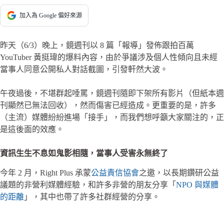
加入為 Google 偏好來源
昨天（6/3）晚上，鏡週刊以 8 篇「報導」發佈跟拍百萬
YouTuber 黃挺瑋的爆料內容，由於爭議涉及個人性傾向且未經
當事人同意公開私人對話截圖，引發軒然大波。
午夜過後，不堪群起唾罵，鏡週刊隨即下架所有影片（但紙本週
刊顯然已無法回收），然而傷害已經造成。更重要的是，許多
（主流）媒體紛紛進場「接手」，而我們想呼籲大家關注的，正
是這後面的效應。
資訊生生不息如鬼影相隨，當事人受害永無終了
今年 2 月，Right Plus 承蒙
公益責信協會
之邀，以長期鑽研公益
議題的非營利媒體經驗，和許多非營的朋友分享「
NPO 與媒體
的距離
」，其中也帶了許多社群經營的分享。