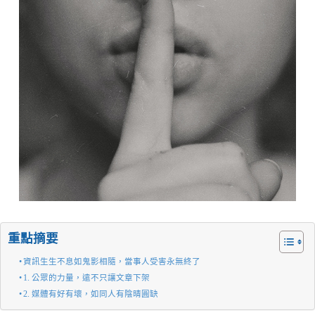
重點摘要
資訊生生不息如鬼影相隨，當事人受害永無終了
1. 公眾的力量，遠不只讓文章下架
2. 媒體有好有壞，如同人有陰晴圓缺