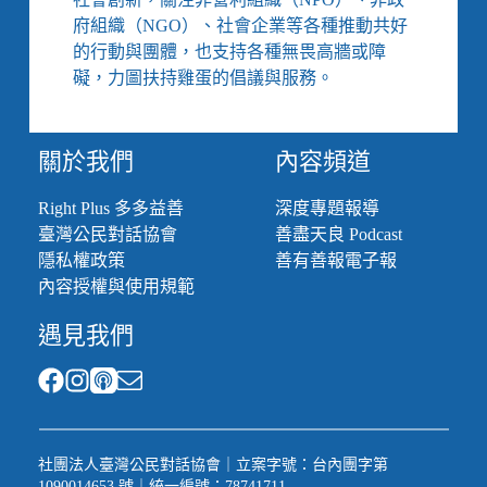
府組織（NGO）、社會企業等各種推動共好
的行動與團體，也支持各種無畏高牆或障
礙，力圖扶持雞蛋的倡議與服務。
關於我們
內容頻道
Right Plus 多多益善
深度專題報導
臺灣公民對話協會
善盡天良 Podcast
隱私權政策
善有善報電子報
內容授權與使用規範
遇見我們
社團法人臺灣公民對話協會｜立案字號：台內團字第
1090014653 號｜統一編號：78741711