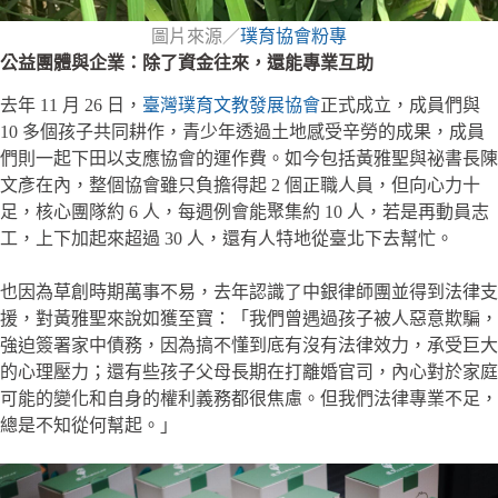
圖片來源／
璞育協會粉專
公益團體與企業：除了資金往來，還能專業互助
去年 11 月 26 日，
臺灣璞育文教發展協會
正式成立，成員們與
10 多個孩子共同耕作，青少年透過土地感受辛勞的成果，成員
們則一起下田以支應協會的運作費。如今包括黃雅聖與祕書長陳
文彥在內，整個協會雖只負擔得起 2 個正職人員，但向心力十
足，核心團隊約 6 人，每週例會能聚集約 10 人，若是再動員志
工，上下加起來超過 30 人，還有人特地從臺北下去幫忙。
也因為草創時期萬事不易，去年認識了中銀律師團並得到法律支
援，對黃雅聖來說如獲至寶：「我們曾遇過孩子被人惡意欺騙，
強迫簽署家中債務，因為搞不懂到底有沒有法律效力，承受巨大
的心理壓力；還有些孩子父母長期在打離婚官司，內心對於家庭
可能的變化和自身的權利義務都很焦慮。但我們法律專業不足，
總是不知從何幫起。」