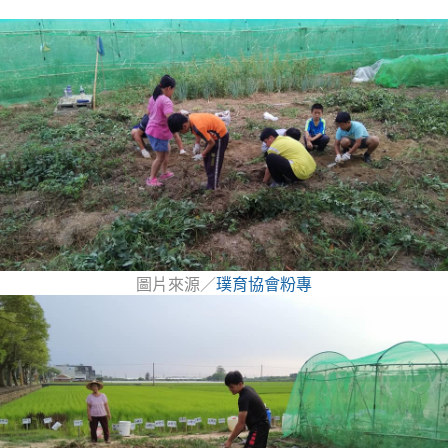
圖片來源／
璞育協會粉專