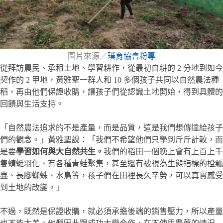
圖片來源／
璞育協會粉專
從拜訪農民、承租土地、學習耕作，從最初自耕的 2 分地到如今
契作的 2 甲地，黃雅聖一群人和 10 多個孩子共同以自然農法種
稻，再由他們保證收購，讓孩子們從認識土地開始，得到具體的
回饋與生活支持。
「自然農法追求的不是產量，而是品質，這是我們想傳達給孩子
們的觀念。」黃雅聖說：「我們不希望他們只學到斤斤計較，而
是要
學習如何與大自然共生。
我們的稻田一個晚上會有上百上千
隻蜻蜓羽化、有各種青蛙聚集，甚至還有被視為生態指標的橙瓢
蟲、長腳蜘蛛、水鳥等，孩子們在田裡長久辛勞，可以真實感受
到土地的改變。」
不過，既然是保證收購，就必須承擔後端的銷售壓力，所以產量