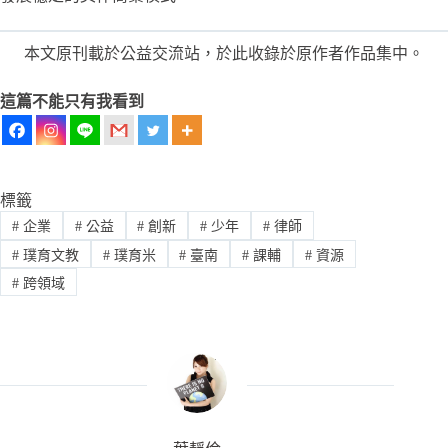
本文原刊載於公益交流站，於此收錄於原作者作品集中。
這篇不能只有我看到
標籤
#
企業
#
公益
#
創新
#
少年
#
律師
#
璞育文教
#
璞育米
#
臺南
#
課輔
#
資源
#
跨領域