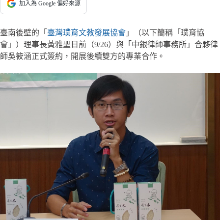
加入為 Google 偏好來源
臺南後壁的「
臺灣璞育文教發展協會
」（以下簡稱「璞育協
會」）理事長黃雅聖日前（9/26）與「中銀律師事務所」合夥律
師吳筱涵正式簽約，開展後續雙方的專業合作。