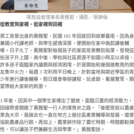
璞育協會理事長黃雅聖。攝影／葉靜倫
從教室到家裡，從家裡到田裡
資工背景出身的黃雅聖，民國 102 年因故回到故鄉臺南，因為身
兼國小代課老師、與學生感情深厚，便開始在家中做起課後輔
導。日子久了，黃雅聖對每個孩子的家庭背景瞭如指掌，發現這
些孩子升上國、高中後，學校與社區資源不如國小時足以承接，
許多孩子面臨家內議題與經濟困境，於是開始和幾個做教育的朋
友集中火力，每週 3 次利用平日晚上，針對當地與鄰近學區的青
少年進行課後輔導，假日還會舉辦課程、玩桌遊、看展覽等，期
望帶給大家新的刺激。
3 年後，因其中一個學生家裡出了變故，面臨沉重的經濟壓力，
因緣際會開啟了黃雅聖一行人的璞育米之路。「後壁原就以農產
業為大宗，我過去也一直在地方上做社區產業輔導與發展，還曾
協助農產品行銷。再加上，農業耕作除了農忙時期，時間都較彈
性，可以讓孩子們兼顧生活與學業。」黃雅聖說。