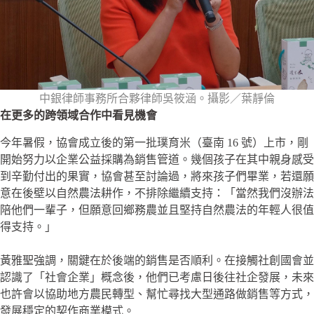
中銀律師事務所合夥律師吳筱涵。攝影／葉靜倫
在更多的跨領域合作中看見機會
今年暑假，協會成立後的第一批璞育米（臺南 16 號）上市，剛
開始努力以企業公益採購為銷售管道。幾個孩子在其中親身感受
到辛勤付出的果實，協會甚至討論過，將來孩子們畢業，若還願
意在後壁以自然農法耕作，不排除繼續支持：「當然我們沒辦法
陪他們一輩子，但願意回鄉務農並且堅持自然農法的年輕人很值
得支持。」
黃雅聖強調，關鍵在於後端的銷售是否順利。在接觸社創國會並
認識了「社會企業」概念後，他們已考慮日後往社企發展，未來
也許會以協助地方農民轉型、幫忙尋找大型通路做銷售等方式，
發展穩定的契作商業模式。