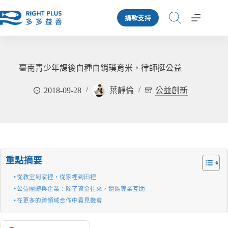
跳
捐款支持
至
主
要
內
容
臺南青少年課後自種自銷璞育米，律師挺公益
2018-09-28
葉靜倫
公益創新
重點摘要
從教室到家裡，從家裡到田裡
公益團體與企業：除了資金往來，還能專業互助
在更多的跨領域合作中看見機會