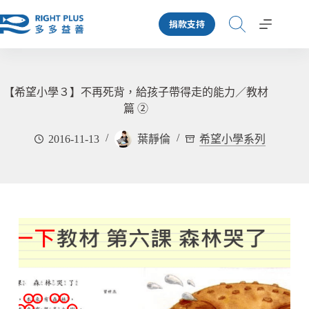
跳
捐款支持
至
主
要
內
容
【希望小學３】不再死背，給孩子帶得走的能力／教材
篇 ②
2016-11-13
葉靜倫
希望小學系列