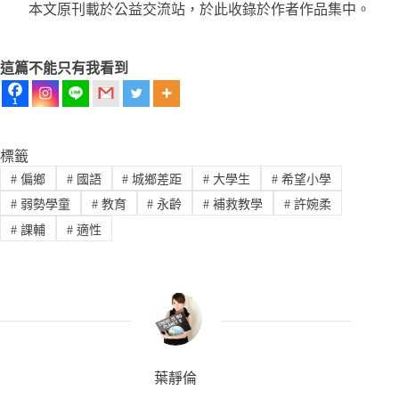
本文原刊載於公益交流站，於此收錄於作者作品集中。
這篇不能只有我看到
1
標籤
#
偏鄉
#
國語
#
城鄉差距
#
大學生
#
希望小學
#
弱勢學童
#
教育
#
永齡
#
補救教學
#
許婉柔
#
課輔
#
適性
葉靜倫