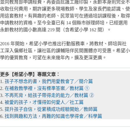
並向教育部申請經費，再委由庇護工廠印製，永齡本身則完全不
收取任何費用，期許讓更多現場教師、學生及家長們能認識、使
用這套教材。有興趣的老師、民眾皆可在通過培訓課程後，取得
申請教材的資格。至今全臺已有 14 個縣市辦理師培，已經選用
永齡教材的國小數高達 219 間（含希望小學 162 間）。
2016 年開始，希望小學也推出行動服務車，將教材、師培與社
工深入偏鄉社區，讓社區的課輔陪伴民間團體亦可受惠。希望小
學的優質教育，可望在未來幾年內，擴及更深更廣。
更多【希望小學】專題文章：
1.
孩子不想念的書，我們用愛教會了／簡介篇
2.
在補救教學裡，沒有標準答案／教材篇 ①
3.
不再死背，給孩子帶得走的能力／教材篇 ②
4.
被愛的孩子，才懂得如何愛人／社工篇
5.
提升孩子自信，從累積成功經驗開始／教師篇
6.
找到興趣和方法，再難的知識也學得會／科學篇