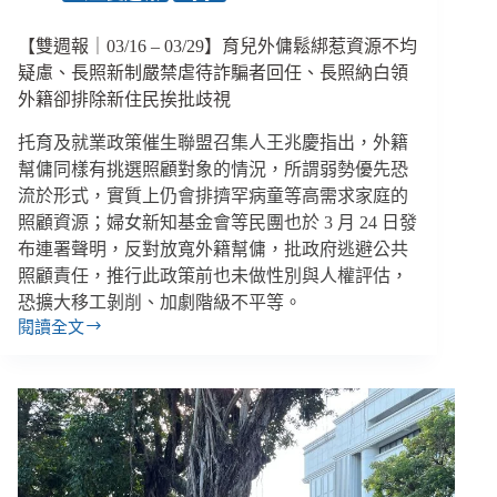
決，
而
【雙週報｜03/16 – 03/29】育兒外傭鬆綁惹資源不均
非
刑
疑慮、長照新制嚴禁虐待詐騙者回任、長照納白領
事
外籍卻排除新住民挨批歧視
判
決
托育及就業政策催生聯盟召集人王兆慶指出，外籍
幫傭同樣有挑選照顧對象的情況，所謂弱勢優先恐
流於形式，實質上仍會排擠罕病童等高需求家庭的
照顧資源；婦女新知基金會等民團也於 3 月 24 日發
布連署聲明，反對放寬外籍幫傭，批政府逃避公共
照顧責任，推行此政策前也未做性別與人權評估，
恐擴大移工剝削、加劇階級不平等。
閱讀全文
【雙
週
報
｜
03/16
–
03/29】
育