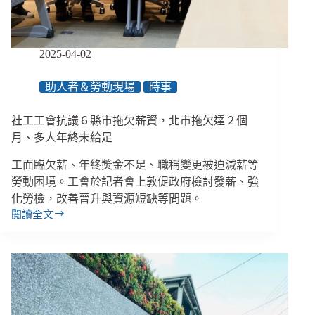
違
憲、
政
院
2025-04-02
身
權
助人者＆勞動現場
時事
法
修
正
社工工會抗議６縣市拖欠薪資，北市拖欠達２個
草
月、多人年終未給足
案
個
工面臨欠薪、年終獎金不足、職稱變更被迫減薪等
人
勞動困境。工會於記者會上敦促政府檢討發薪、強
助
化勞檢，改善晉升與資源短缺等問題。
理
閱讀全文
社
入
工
法、
工
社
會
安
抗
網
2.0
議
擴
６