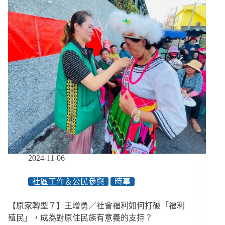
大
縣
服
市
務
拖
新
欠
手
薪
父
資，
母
北
與
市
獨
拖
居
欠
長
達
者
２
個
月、
多
2024-11-06
人
年
社區工作＆公民參與
時事
終
未
【原家轉型７】王增勇／社會福利如何打破「福利
給
足
殖民」，成為對原住民族有意義的支持？