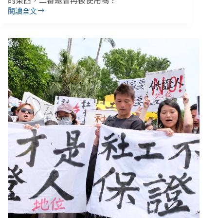
的東西，二審還會再被使用嗎？
閱讀全文
解
讀
剴
剴
案
社
工
判
決
書，
法
律
人
和
社
工
用
的
字
典