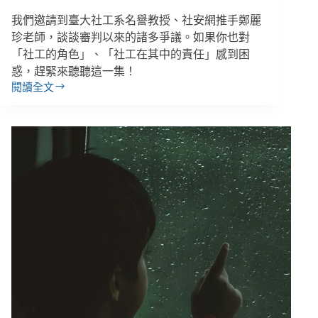
我們邀請到臺大社工系名譽教授、社安網推手鄭麗
珍老師，談談審判以來的諸多爭議。如果你也對
「社工的角色」、「社工在其中的責任」感到困
惑，趕緊來聽聽這一集！
閱讀全文
剴
剴
案
社
工
審
判
的
學
者
觀
點：
是
專
業
不