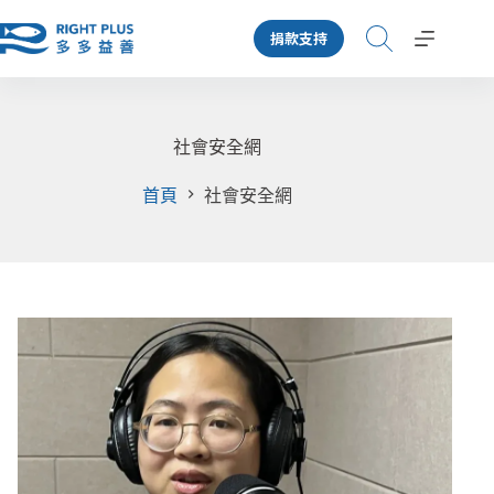
跳
捐款支持
至
主
要
內
容
社會安全網
首頁
社會安全網