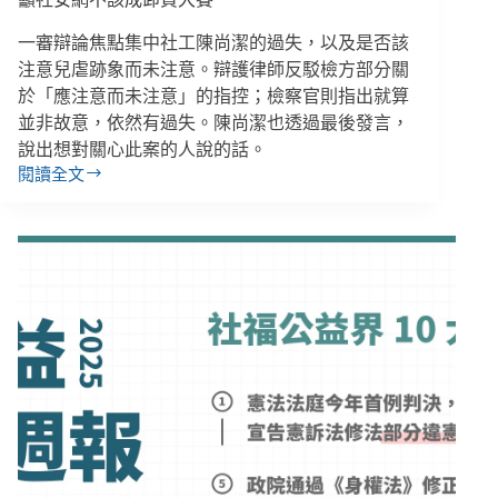
騙
者
一審辯論焦點集中社工陳尚潔的過失，以及是否該
回
注意兒虐跡象而未注意。辯護律師反駁檢方部分關
任、
於「應注意而未注意」的指控；檢察官則指出就算
長
並非故意，依然有過失。陳尚潔也透過最後發言，
照
說出想對關心此案的人說的話。
納
白
閱讀全文
剴
領
剴
外
案
籍
社
卻
工
排
一
除
審
新
攻
住
防，
民
檢
挨
方
批
要
歧
求
視
從