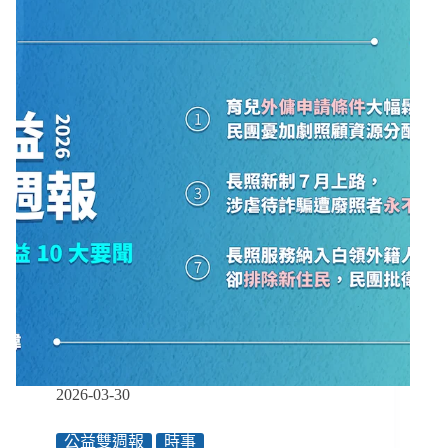
剴
案
社
工：
專
業
不
足
應
行
政
懲
處、
系
統
問
題
應
系
2026-03-30
統
解
公益雙週報
時事