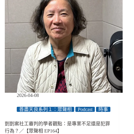
抗
議：
剴
剴
案
曝
社
安
網
失
靈，
責
任
不
應
2026-04-08
由
社
善盡天良系列１：眾聲相
Podcast
時事
工
獨
扛
剴剴案社工審判的學者觀點：是專業不足還是犯罪
行為？／【眾聲相 EP164】