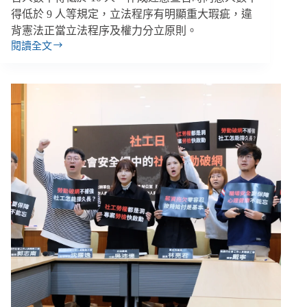
得低於 9 人等規定，立法程序有明顯重大瑕疵，違
背憲法正當立法程序及權力分立原則。
閱讀全文
【雙
週
報
｜
12/15-
12/28】
憲
法
法
庭
判
憲
訴
法
修
法
部
分