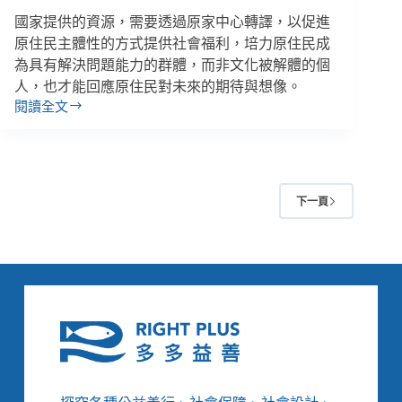
國家提供的資源，需要透過原家中心轉譯，以促進
原住民主體性的方式提供社會福利，培力原住民成
為具有解決問題能力的群體，而非文化被解體的個
人，也才能回應原住民對未來的期待與想像。
閱讀全文
【原
家
轉
型
７】
下一頁
王
增
勇
／
社
會
福
利
如
何
打