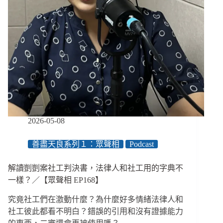
2026-05-08
善盡天良系列１：眾聲相
Podcast
解讀剴剴案社工判決書，法律人和社工用的字典不
一樣？／【眾聲相 EP168】
究竟社工們在激動什麼？為什麼好多情緒法律人和
社工彼此都看不明白？錯誤的引用和沒有證據能力