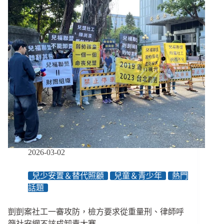
兒
外
傭
鬆
綁
惹
資
源
不
均
疑
慮、
長
照
2026-03-02
新
制
兒少安置＆替代照顧
兒童＆青少年
熱門
嚴
禁
話題
虐
待
剴剴案社工一審攻防，檢方要求從重量刑、律師呼
詐
籲社安網不該成卸責大賽