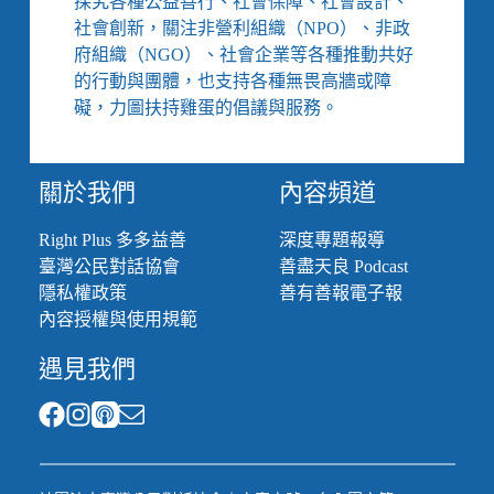
探究各種公益善行、社會保障、社會設計、
破
社會創新，關注非營利組織（NPO）、非政
「福
府組織（NGO）、社會企業等各種推動共好
利
的行動與團體，也支持各種無畏高牆或障
殖
礙，力圖扶持雞蛋的倡議與服務。
民」，
成
為
對
關於我們
內容頻道
原
住
Right Plus 多多益善
深度專題報導
民
臺灣公民對話協會
善盡天良 Podcast
族
隱私權政策
善有善報電子報
有
意
內容授權與使用規範
義
遇見我們
的
支
持？