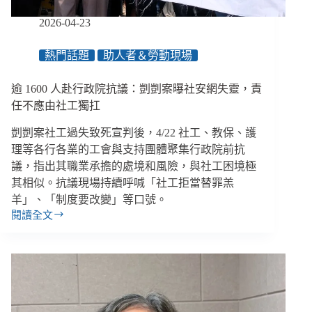
不
一
2026-04-23
樣？
／
熱門話題
助人者＆勞動現場
【眾
聲
逾 1600 人赴行政院抗議：剴剴案曝社安網失靈，責
相
EP168】
任不應由社工獨扛
剴剴案社工過失致死宣判後，4/22 社工、教保、護
理等各行各業的工會與支持團體聚集行政院前抗
議，指出其職業承擔的處境和風險，與社工困境極
其相似。抗議現場持續呼喊「社工拒當替罪羔
羊」、「制度要改變」等口號。
閱讀全文
逾
1600
人
赴
行
政
院