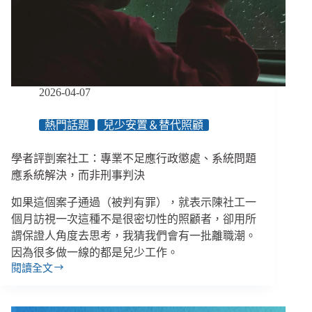
足
還
是
犯
罪
行
2026-04-07
為？
／
熱門話題
兒少安置＆替代照顧
【眾
聲
學者評剴案社工：專業不足應行政懲處、系統問題
相
EP164】
應系統解決，而非刑事判決
如果這個案子通過（被判有罪），就表示陳社工一
個月訪視一次這種不是很密切性的照顧者，卻用所
謂保證人角度去思考，我猜我們會有一批離職潮。
因為很多做一線的都是兒少工作。
閱讀全文
學
者
評