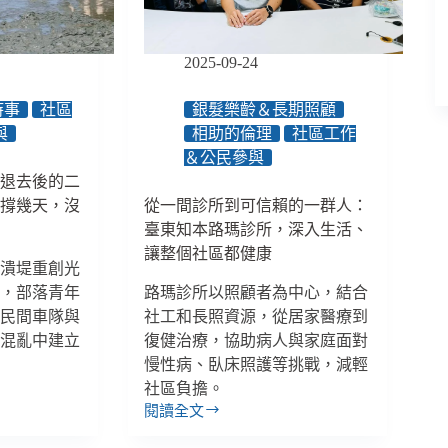
打
破
你
2025-09-24
的
長
照
時事
社區
銀髮樂齡＆長期照顧
想
與
相助的倫理
社區工作
像
＆公民參與
／
水退去後的二
【眾
要撐幾天，沒
從一間診所到可信賴的一群人：
聲
」
臺東知本路瑪診所，深入生活、
相
讓整個社區都健康
EP151】
湖潰堤重創光
滯，部落青年
路瑪診所以照顧者為中心，結合
，民間車隊與
社工和長照資源，從居家醫療到
在混亂中建立
復健治療，協助病人與家庭面對
慢性病、臥床照護等挑戰，減輕
社區負擔。
閱讀全文
從
一