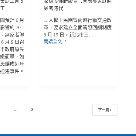
宿業缺工逾５
家總發佈新版宣言因應零家庭照
生
移工
顧者時代
活、
讓
預計 6 月
1. 人權｜民團冒雨遊行籲交通改
整
響約 70
革，要求建立全面駕照回訓制度
個
社
排。無家者聯
5 月 19 日，新北市三…
區
閱讀全文
 月 9 日召
【雙
都
北市政府原先
週
健
減緩衝擊，如
報
康
｜
，恐釀成近年
05/19-
者迫遷事件。
06/01】
民
團
冒
雨
遊
4
...
8
下一頁
行
推
駕
照