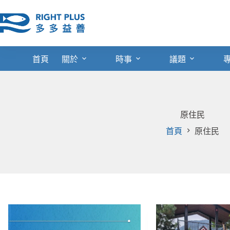
跳
至
主
要
內
首頁
關於
時事
議題
容
原住民
首頁
原住民