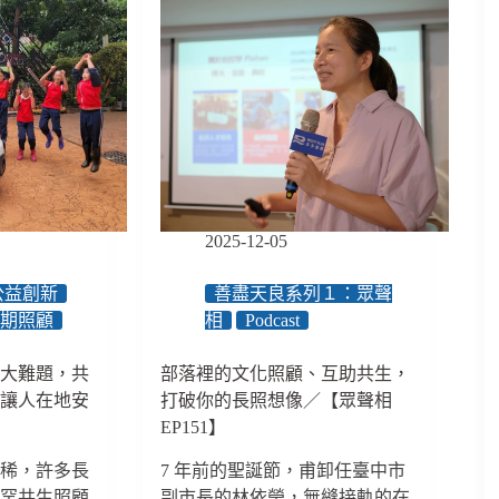
2025-12-05
公益創新
善盡天良系列１：眾聲
長期照顧
相
Podcast
最大難題，共
部落裡的文化照顧、互助共生，
、讓人在地安
打破你的長照想像／【眾聲相
EP151】
人稀，許多長
7 年前的聖誕節，甫卸任臺中市
拉罕共生照顧
副市長的林依瑩，無縫接軌的在