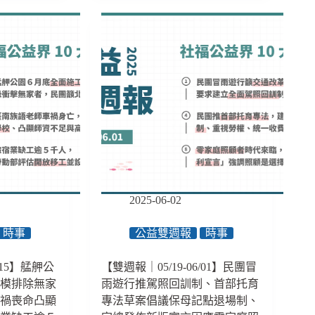
間
診
所
到
可
信
賴
的
一
群
人：
臺
東
2025-06-02
知
本
路
時事
公益雙週報
時事
瑪
診
/15】艋舺公
【雙週報｜05/19-06/01】民團冒
所，
規模排除無家
雨遊行推駕照回訓制、首部托育
深
車禍喪命凸顯
專法草案倡議保母記點退場制、
入