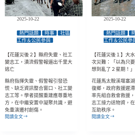
114
車
萬
如
元、
何
2025-10-22
2025-10-22
精
遞
神
送
病
熱門話題
時事
社區
熱門話題
服
人
工作＆公民參與
工作＆公民參
務、
強
讓
制
【花蓮災後２】縣府失靈、社工
【花蓮災後１】大
人
住
變志工，潰流假警報逼出千里大
次災難：「以為只
在
院
逃亡
想到亂了２星期！
地
改
安
由
縣府指揮失靈、假警報引發恐
花蓮馬太鞍溪堰塞
老？
法
慌、缺乏資訊整合窗口、社工變
復鄉，政府救援遲
院
志工等。學者提醒重建應尊重地
率先組自救會救援
裁
定、
方，在中繼安置中凝聚共識，避
志工接力送物資，
西
免重演遷村創傷。
互助秩序。
拉
閱讀全文
閱讀全文
【花
【花
雅
蓮
蓮
族
災
災
成