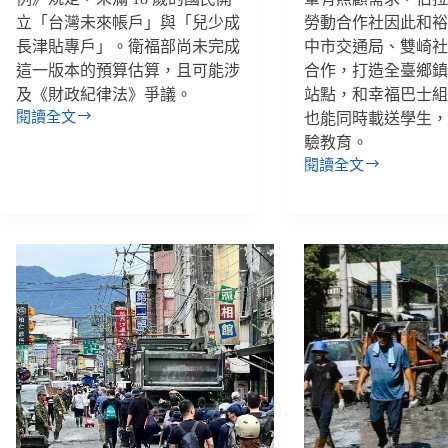
立「台灣未來帳戶」與「兒少成
勞動合作社因此和
長津貼專戶」。衛福部尚未完成
中市交通局、雙崎
這一版本的預算估算，且可能涉
合作，打造全臺鄉
及《財政紀律法》爭議。
站點，和幸福巴士
閱讀全文
也能同時載送學生
【雙
驗教育。
週
閱讀全文
報
當
|
部
07/20-
落
08/02】
交
兒
通
少
成
未
長
來
照
帳
最
戶
大
撥
難
款
題，
最
共
高
享