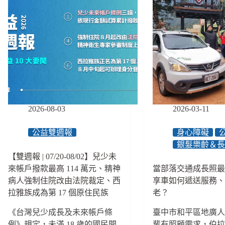
2026-08-03
2026-03-11
公益雙週報
身心障礙
銀髮樂齡＆
【雙週報 | 07/20-08/02】兒少未
來帳戶撥款最高 114 萬元、精神
當部落交通成長照
病人強制住院改由法院裁定、西
享車如何遞送服務
拉雅族成為第 17 個原住民族
老？
《台灣兒少成長及未來帳戶條
臺中市和平區地廣
例》規定，未滿 18 歲的國民開
輩有照顧需求，伯