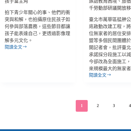
孩子當主角
族語教育困境、旅
逃
到
亡
亂
千勞動部研議開放
拍下青少年關心的事、他們的衝
了
突與和解，也拍攝原住民孩子如
臺北市萬華區艋舺公園
２
星
何參與部落農務，這些節目都讓
底啟動改建工程，將影
期！」
孩子能表達自己，更透過影像理
位無家者的居住安
解多元文化。
盟等多個民間團體於 6
閱讀全文
開記者會，批評臺
以
承諾採分段施工以
兒
今卻改為全面施工
少
為
來規模最大的無家
中
閱讀全文
【雙
心
週
的
報
節
｜
目
06/02-
製
1
2
3
06/15】
作：
艋
從
舺
幕
公
前