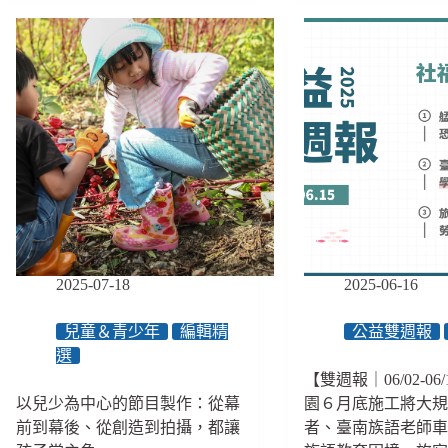
後
後
為
２】
１】
第
縣
大
17
府
水
個
失
退
原
靈、
去
住
社
後
民
工
的
族
變
二
志
次
工，
災
潰
難：
流
「以
假
為
2025-07-18
2025-06-16
警
只
報
要
兒童＆青少年
編輯精
公益雙週報
逼
撐
選
出
幾
【雙週報｜06/02-06
千
天，
以兒少為中心的節目製作：從幕
園６月底施工將大
里
沒
前到幕後、從創造到拍攝，都讓
者、臺南族語老師
大
想