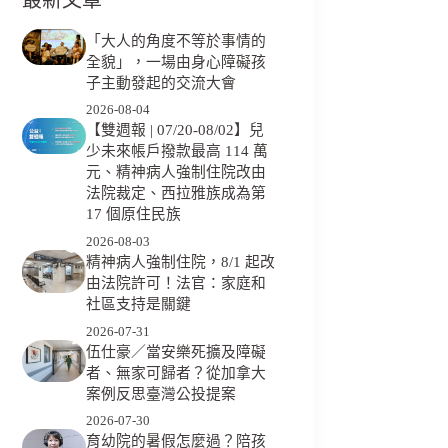
「大人的角度不等於事情的
全貌」，一場由身心障礙孩
子主動發起的交流大會
2026-08-04
【雙週報 | 07/20-08/02】兒
少未來帳戶撥款最高 114 萬
元、精神病人強制住院改由
法院裁定、西拉雅族成為第
17 個原住民族
2026-08-03
精神病人強制住院，8/1 起改
由法院許可！法官：家庭和
社區支持是關鍵
2026-07-31
伍仕豪／當安樂死擴及障礙
者、無家可歸者？從加拿大
案例反思臺灣公投提案
2026-07-30
育幼院的暑假怎麼過？陪孩