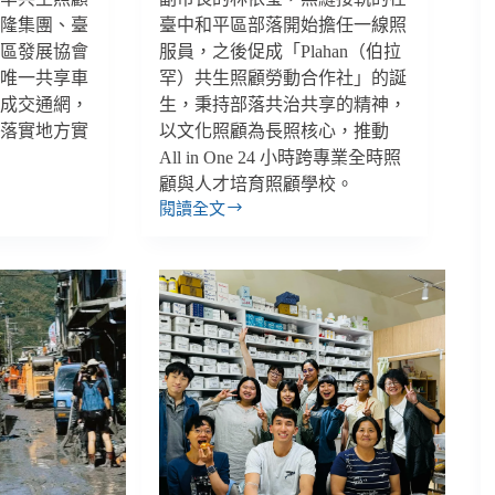
裕隆集團、臺
臺中和平區部落開始擔任一線照
社區發展協會
服員，之後促成「Plahan（伯拉
鎮唯一共享車
罕）共生照顧勞動合作社」的誕
組成交通網，
生，秉持部落共治共享的精神，
，落實地方實
以文化照顧為長照核心，推動
All in One 24 小時跨專業全時照
顧與人才培育照顧學校。
閱讀全文
部
落
裡
的
文
化
照
顧、
互
助
共
生，