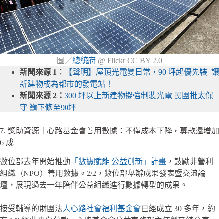
圖／
總統府
@ Flickr CC BY 2.0
新聞來源 1
：
【聲明】屋頂光電變日常，90 坪起優先裝–讓
新建物成為都市的發電站！
新聞來源 2：
300 坪以上新建物擬強制裝光電 民團批太保
守 籲下修至90坪
7. 獎助資源｜心路基金會善用數據：不僅成本下降，募款還增加
6 成
數位部去年開始推動
「數據賦能 公益創新」計畫
，鼓勵非營利
組織（NPO）善用數據。2/2，數位部舉辦成果發表暨交流論
壇，展現過去一年陪伴公益組織進行數據轉型的成果。
接受輔導的財團法
人心路社會福利基金會
已經成立 30 多年，約