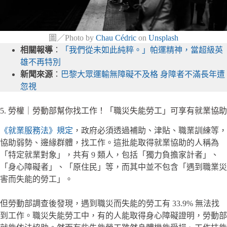
圖／Photo by
Chau Cédric
on
Unsplash
相關報導
：
「我們從未如此純粹。」帕運精神，當超級英
雄不再特別
新聞來源
：
巴黎大眾運輸無障礙不及格 身障者不滿長年遭
忽視
5. 勞權｜勞動部幫你找工作！「職災失能勞工」可享有就業協助
《就業服務法》規定
，政府必須透過補助、津貼、職業訓練等，
協助弱勢、邊緣群體，找工作。這批能取得就業協助的人稱為
「特定就業對象」，共有 9 類人，包括「獨力負擔家計者」、
「身心障礙者」、「原住民」等，而其中並不包含「遇到職業災
害而失能的勞工」。
但勞動部調查後發現，遇到職災而失能的勞工有 33.9% 無法找
到工作。職災失能勞工中，有的人能取得身心障礙證明，勞動部