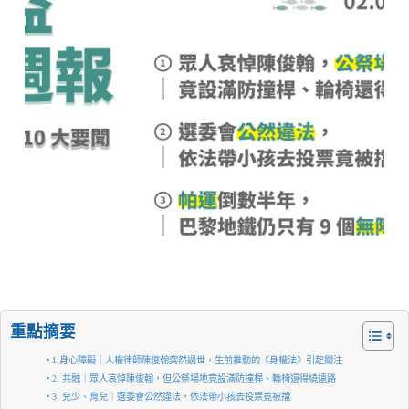
重點摘要
1.身心障礙｜人權律師陳俊翰突然過世，生前推動的《身權法》引起關注
2. 共融｜眾人哀悼陳俊翰，但公祭場地竟設滿防撞桿、輪椅還得繞遠路
3. 兒少、育兒｜選委會公然違法，依法帶小孩去投票竟被擋