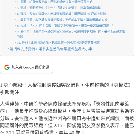
4. 共融｜帕運倒數半年，巴黎地鐵仍只有 9 個無障礙車站
5. 勞權｜勞動部幫你找工作！「職災失能勞工」可享有就業協助
6. 環境｜多大的建築物才應該裝太陽能板？環團建議 90 坪以上就裝
7. 獎助資源｜心路基金會善用數據：不僅成本下降，募款還增加 6 成
8. 人權｜「2023 民主指數」臺灣又拿亞洲第一，還有什麼趨勢值得關注？
9. 原住民｜《原民工作權保障法》將修法：公部門聘更多原住民，但代金的規定變
寬鬆
10. 性別｜希臘同婚合法，也成為第一個承認同婚的東正教國家
請捐款支持我們，讓多多益善為你掌握公益界大小事
加入為 Google 偏好來源
1.身心障礙｜人權律師陳俊翰突然過世，生前推動的《身權法》
引起關注
人權律師、中研院學者陳俊翰罹患罕見疾病「脊髓性肌肉萎縮
症」，他長年推廣身心障礙權益，今年 1 月曾被民進黨提名為不
分區立委候選人。他最近也因為在脫口秀中遭到來賓調侃，而被
同溫層外的民眾認識。但 2/15，陳俊翰親友突然發文表示，他已
在 2/11 因感冒併發症過世，享年 40 歲。