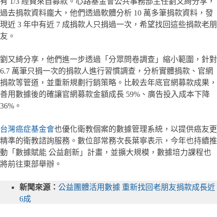
有 1/3 經費來自募款。心路基金會公共事務部主任劉又綺分享，
過去捐款資料龐大，他們透過軟體分析 10 萬多筆捐款資料，發
現近 3 年中有近 7 成捐款人只捐過一次，希望找回這些捐款老朋
友。
劉又綺分享，他們進一步透過「分眾問卷調查」縮小範圍，針對
6.7 萬筆只捐一次的捐款人進行習慣調查，分析實體捐款、官網
捐款等管道，並重新規劃行銷策略。比較去年底官網募款成果，
善用數據後的確讓官網募款金額成長 59%、廣告投入成本下降
36%。
台灣癌症基金會
也優化衛教個案的數據管理系統，以提供癌友更
精準的衛教諮詢服務。數位部常務次長葉寧表示，今年也持續推
動「數據賦能 公益創新」計畫，並擴大規模，數據培力課程也
將前往東部舉辦。
新聞來源：
公益團體活用數據 重新找回老朋友捐款成長近
6成