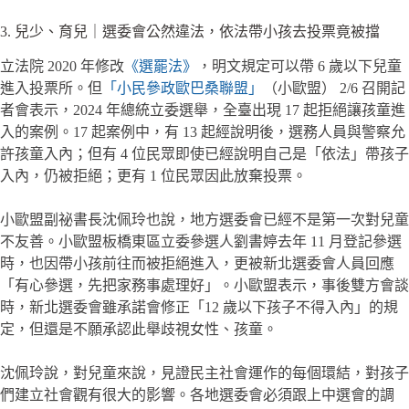
3. 兒少、育兒｜選委會公然違法，依法帶小孩去投票竟被擋
立法院 2020 年修改
《選罷法》
，明文規定可以帶 6 歲以下兒童
進入投票所。但
「小民參政歐巴桑聯盟」
（小歐盟） 2/6 召開記
者會表示，2024 年總統立委選舉，全臺出現 17 起拒絕讓孩童進
入的案例。17 起案例中，有 13 起經說明後，選務人員與警察允
許孩童入內；但有 4 位民眾即使已經說明自己是「依法」帶孩子
入內，仍被拒絕；更有 1 位民眾因此放棄投票。
小歐盟副祕書長沈佩玲也說，地方選委會已經不是第一次對兒童
不友善。小歐盟板橋東區立委參選人劉書婷去年 11 月登記參選
時，也因帶小孩前往而被拒絕進入，更被新北選委會人員回應
「有心參選，先把家務事處理好」。小歐盟表示，事後雙方會談
時，新北選委會雖承諾會修正「12 歲以下孩子不得入內」的規
定，但還是不願承認此舉歧視女性、孩童。
沈佩玲說，對兒童來說，見證民主社會運作的每個環結，對孩子
們建立社會觀有很大的影響。各地選委會必須跟上中選會的調