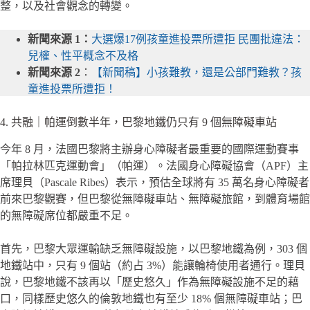
整，以及社會觀念的轉變。
新聞來源 1：
大選爆17例孩童進投票所遭拒 民團批違法：
兒權、性平概念不及格
新聞來源 2
：
【新聞稿】小孩難教，還是公部門難教？孩
童進投票所遭拒！
4. 共融｜帕運倒數半年，巴黎地鐵仍只有 9 個無障礙車站
今年 8 月，法國巴黎將主辦身心障礙者最重要的國際運動賽事
「帕拉林匹克運動會」（帕運）。法國身心障礙協會（APF）主
席理貝（Pascale Ribes）表示，預估全球將有 35 萬名身心障礙者
前來巴黎觀賽，但巴黎從無障礙車站、無障礙旅館，到體育場館
的無障礙席位都嚴重不足。
首先，巴黎大眾運輸缺乏無障礙設施，以巴黎地鐵為例，303 個
地鐵站中，只有 9 個站（約占 3%）能讓輪椅使用者通行。理貝
說，巴黎地鐵不該再以「歷史悠久」作為無障礙設施不足的藉
口，同樣歷史悠久的倫敦地鐵也有至少 18% 個無障礙車站；巴