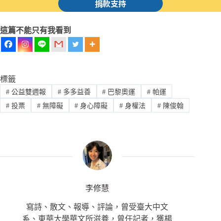
捐款支持
這篇不能只有我看到
標籤
#
公益雙週報
#
多多益善
#
巴黎奧運
#
帕運
#
投票
#
無障礙
#
身心障礙
#
身權法
#
陳俊翰
李修慧
寫詩、散文、報導、評論，曾受臺大中文
系、東華大學華文所滋養，曾任記者，獲楊