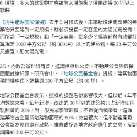
6. 環境｜多大的建築物才應該裝太陽能板？環團建議 90 坪以上
就裝
《再生能源發展條例》
去年 5 月修法後，未來新增建或改建的建
築物只要達到一定規模，就必須設置一定容量的太陽光電設備。
而所謂「一定規模」和「一定容量」是多少？經濟部與內政部打
算規定 1000 平方公尺（約 300 坪）以上的建築物，每 20 平方公
尺設置 1 瓩太陽光電。
2/5，內政部辦理研商會，邀請建築師公會、不動產公會與環保
團體討論細節。研商會中，
「地球公民基金會」
提議，建築物面
積門檻應往下調整到 300 平方公尺（約 90 坪）。
地球公民基金會表示，這樣的調整看似影響很大，但以近 5 年平
均數據來看，每年新增、改建的 90 坪以的建築物只占新增使用
執照量的 20%，對一般民眾影響輕微；不過從面積來看，這類
建築物占全臺新增建物面積的 80%，效益很大。但不動產開發
公會認為屋頂還有散熱、維修或配合地方政府綠化的需求，反對
調降到 300 平方公尺。