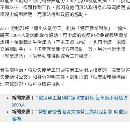
就能依法協助。然而有些失能勞工雖然身體機能受損、工作技能
不如以往，很難找到工作，卻因為他們無法取得身心障礙證明或
還沒申請到證明，而無法得到政府的協助。
2/5，勞動部將「職災失能勞工」列為「特定就業對象」，預估
將有 2000 人能因此取得協助。可申請的服務包括免費參與職業
訓練，領取職訓生活津貼（基本工資 60%），也可申請「求職
交通補助金」、「多元就業開發方案津貼」等，另外也能申請
「就業諮詢」，讓勞動部協助媒合工作機會。
勞動部呼籲，職災失能勞工只要帶勞工保險局核定的「職業災害
失能給付公文」和身分證明文件，到附近的「就業服務機構辦」
理求職登記，就可以取得協助。
新聞來源 1：
職災勞工擬列特定就業對象 每年適用者估增
2000人
新聞來源 2：
勞動部公告職災失能勞工為特定對象 助重返
職場