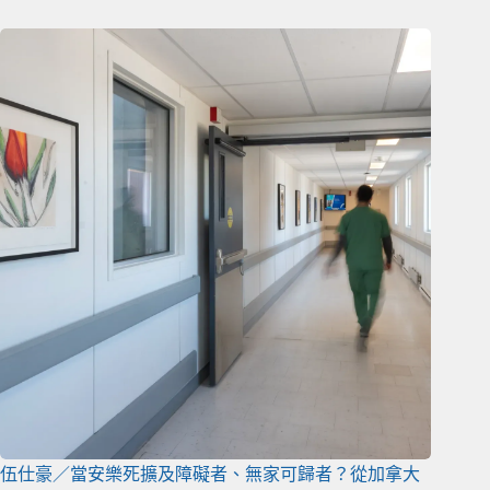
伍仕豪／當安樂死擴及障礙者、無家可歸者？從加拿大