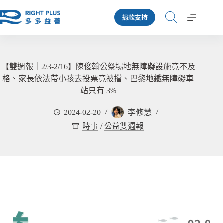
跳
捐款支持
至
主
要
內
容
【雙週報｜2/3-2/16】陳俊翰公祭場地無障礙設施竟不及
格、家長依法帶小孩去投票竟被擋、巴黎地鐵無障礙車
站只有 3%
2024-02-20
李修慧
時事
/
公益雙週報