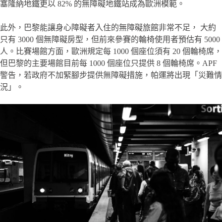
塞隆納地鐵更以 82% 的無障礙地鐵站成為歐洲模範。
此外，巴黎能讓身心障礙者入住的無障礙旅館非常不足， 大約
只有 3000 個無障礙房型，但前來參賽的輪椅使用者預估有 5000
人。比賽場館方面，歐洲規定每 1000 個座位須有 20 個輪椅席，
但巴黎的主要場館目前每 1000 個座位只提供 8 個輪椅席。APF
警告，若政府不加緊腳步提供無障礙措施，帕運將出現「災難情
況」。