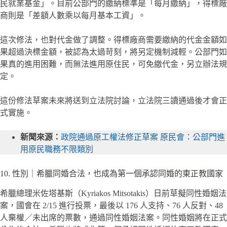
民就業基金」。目前公部門的繳納標準是「每月繳納」，得標廠
商則是「差額人數乘以每月基本工資」。
這次修法，也對代金做了調整。得標廠商需要繳納的代金金額如
果超過決標金額，被認為太過苛刻，將另定機制減輕。公部門如
果真的進用困難，而無法進用原住民，可免繳代金，另立辦法規
定。
這份修法草案未來將送到立法院討論，立法院三讀通過後才會正
式實施。
新聞來源：
政院通過原工權法修正草案 原民會：公部門進
用原民職務不限類別
10. 性別｜希臘同婚合法，也成為第一個承認同婚的東正教國家
希臘總理米佐塔基斯（Kyriakos Mitsotakis）日前草擬同性婚姻法
案，國會在 2/15 進行投票，最後以 176 人支持、76 人反對、48
人棄權／未出席的票數，通過同性婚姻法案。同性婚姻將在正式