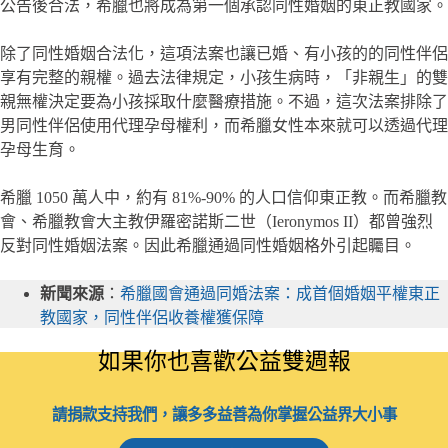
公告後合法，希臘也將成為第一個承認同性婚姻的東正教國家。
除了同性婚姻合法化，這項法案也讓已婚、有小孩的的同性伴侶
享有完整的親權。過去法律規定，小孩生病時，「非親生」的雙
親無權決定要為小孩採取什麼醫療措施。不過，這次法案排除了
男同性伴侶使用代理孕母權利，而希臘女性本來就可以透過代理
孕母生育。
希臘 1050 萬人中，約有 81%-90% 的人口信仰東正教。而希臘教
會、希臘教會大主教伊羅密諾斯二世（Ieronymos II）都曾強烈
反對同性婚姻法案。因此希臘通過同性婚姻格外引起矚目。
新聞來源
：
希臘國會通過同婚法案：成首個婚姻平權東正
教國家，同性伴侶收養權獲保障
如果你也喜歡公益雙週報
請捐款支持我們，讓多多益善為你掌握公益界大小事