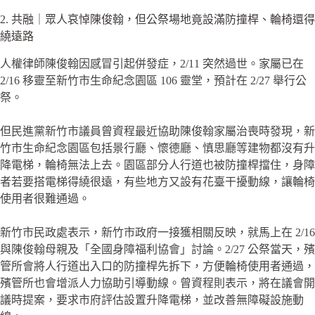
2. 共融｜眾人哀悼陳俊翰，但公祭場地竟設滿防撞桿、輪椅還得
繞遠路
人權律師陳俊翰因感冒引起併發症，2/11 突然過世。家屬已在
2/16 移靈至新竹市生命紀念園區 106 靈堂，預計在 2/27 舉行公
祭。
但民進黨新竹市議員曾資程最近協助陳俊翰家屬治喪時發現，新
竹市生命紀念園區包括景行廳、懷德廳、慎思廳等建物都沒有升
降電梯，輪椅無法上去。園區部分人行道也被防撞桿擋住，身障
者若要搭電梯得繞很遠，有些地方又設有花臺干擾動線，讓輪椅
使用者很難通過。
新竹市民政處表示，新竹市政府一接獲相關反映，就馬上在 2/16
與陳俊翰母親及「全國身障福利協會」討論。2/27 公祭當天，殯
管所會將人行道出入口的防撞桿先拆下，方便輪椅使用者通過，
殯管所也會增派人力協助引導動線。曾資程則表示，將在議會開
議時提案，要求市府評估設置升降電梯，並改善無障礙設施動