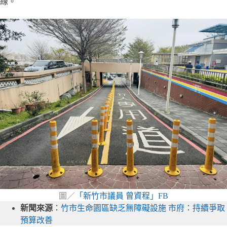
線。
圖／
「新竹市議員 曾資程」FB
新聞來源
：
竹市生命園區缺乏無障礙設施 市府：持續爭取
預算改善