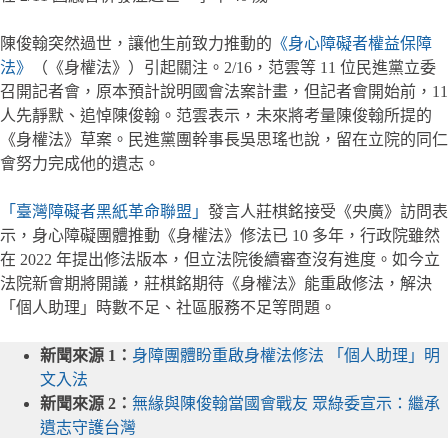
陳俊翰突然過世，讓他生前致力推動的
《身心障礙者權益保障
法》
（《身權法》）引起關注。2/16，范雲等 11 位民進黨立委
召開記者會，原本預計說明國會法案計畫，但記者會開始前，11
人先靜默、追悼陳俊翰。范雲表示，未來將考量陳俊翰所提的
《身權法》草案。民進黨團幹事長吳思瑤也說，留在立院的同仁
會努力完成他的遺志。
「臺灣障礙者黑紙革命聯盟」
發言人莊棋銘接受《央廣》訪問表
示，身心障礙團體推動《身權法》修法已 10 多年，行政院雖然
在 2022 年提出修法版本，但立法院後續審查沒有進度。如今立
法院新會期將開議，莊棋銘期待《身權法》能重啟修法，解決
「個人助理」時數不足、社區服務不足等問題。
新聞來源 1：
身障團體盼重啟身權法修法 「個人助理」明
文入法
新聞來源 2：
無緣與陳俊翰當國會戰友 眾綠委宣示：繼承
遺志守護台灣