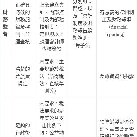
分別訂立
正確具
上應建立會
門檻，以
財
時效的
計、內部控
有意義的控制制
及「會計
務
財務記
制及內部稽
度及財務報導
制度及財
監
錄及控
核制度；一
（financial
務報告編
督
制，並
定規模以上
reporting）
製準則」
經查核
應經會計師
等子法
查核簽證
未要求，主
清楚的
要規範於稅
差旅費
法（所得稅
差旅費資訊揭露
規定
法、查核準
則等）
未要求。稅
法要求的是
年度公益支
預算編製是否合
足夠的
出比例下
理、董事會是否
行政後
限；公益勸
理解行政後勤費