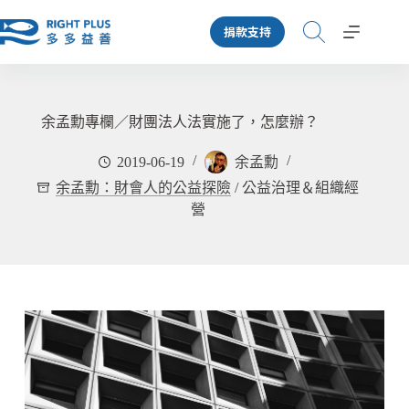
跳
捐款支持
至
主
要
內
容
余孟勳專欄／財團法人法實施了，怎麼辦？
2019-06-19
余孟勳
余孟勳：財會人的公益探險
/
公益治理＆組織經
營