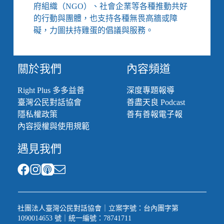
府組織（NGO）、社會企業等各種推動共好
的行動與團體，也支持各種無畏高牆或障
礙，力圖扶持雞蛋的倡議與服務。
關於我們
內容頻道
Right Plus 多多益善
深度專題報導
臺灣公民對話協會
善盡天良 Podcast
隱私權政策
善有善報電子報
內容授權與使用規範
遇見我們
社團法人臺灣公民對話協會｜立案字號：台內團字第
1090014653 號｜統一編號：78741711