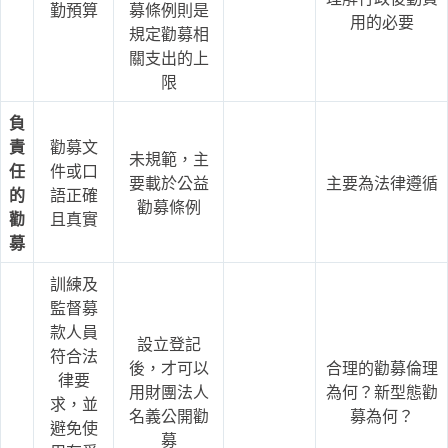
勤預算
募條例則是
用的必要
規定勸募相
關支出的上
限
負
責
勸募文
未規範，主
任
件或口
要載於公益
主要為法律遵循
的
語正確
勸募條例
勸
且真實
募
訓練及
監督募
款人員
設立登記
符合法
後，才可以
合理的勸募倫理
律要
用財團法人
為何？新型態勸
求，並
名義公開勸
募為何？
避免使
募