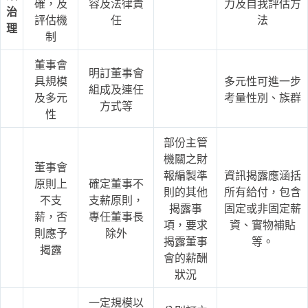
確，及
容及法律責
力及自我評估方
治
評估機
任
法
理
制
董事會
明訂董事會
具規模
多元性可進一步
組成及連任
及多元
考量性別、族群
方式等
性
部份主管
機關之財
董事會
報編製準
資訊揭露應涵括
原則上
確定董事不
則的其他
所有給付，包含
不支
支薪原則，
揭露事
固定或非固定薪
薪，否
專任董事長
項，要求
資、實物補貼
則應予
除外
揭露董事
等。
揭露
會的薪酬
狀況
一定規模以