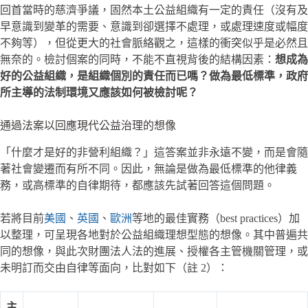
回首當時的慈濟爭議，固然本土公益組織有一定的責任（沒有及
早意識到變革的需要、意識到卻選擇不處理，或處理速度或幅度
不夠等），但從更大的社會脈絡觀之，這樣的衝突似乎是必然且
無奈的。檢討個案的同時，不能不直視背後的結構因素：
想成為
好的公益組織，是組織個別的責任而已嗎？做為最低標準，政府
所主導的法制環境又應該如何被檢討呢？
通過法案以回應現代公益治理的想像
「什麼才是好的非營利組織？」這答案並非永遠不變，而是會隨
著社會變遷而有所不同。因此，無論是做為最低標準的他律義
務，或高標準的自律期待，都應該先試著回答這個問題。
若將目前
美國
、
英國
、
歐洲
等地的最佳實務（best practices）加
以整理，可呈現各地對於公益組織理想型態的想像。其中普遍共
同的想像，與此次財團法人法的進展、授權各主管機關管理，或
未明訂而交由自律等面向，比對如下（註 2）：
主