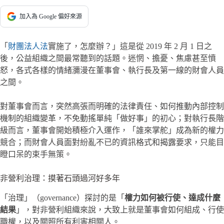
加入為 Google 偏好來源
「
財團法人法
實施了，怎麼辦？」這是從 2019 年 2 月 1 日之
後，公益組織之間最常聽到的話題。迷惘、擔憂、焦慮甚至憤
怒，各式各樣的情緒瀰漫在董事會、執行長及第一線的財會人員
之間。
對董事會而言，突然高張而明確的法律責任、如何推動內部控制
機制的組織變革，不免動搖單純「做好事」的初心；對執行長階
級而言，董事會開始積極介入運作，「誰來掌舵」成為新的權力
競合；而財會人員面對紛亂不已的資訊格式和揭露要求，只能目
瞪口呆的束手無策。
非營利治理：摸著石頭過河好多年
「治理」（governance）探討的是「
權力如何被行使、達成什麼
結果
」，對非營利組織來說，大致上就是董事會如何組成、行使
職權，以及關照所有利害相關人。