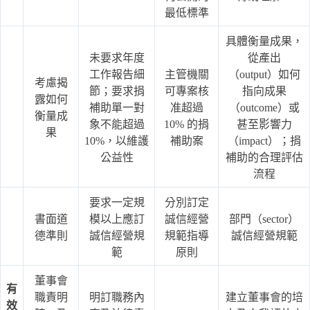
最低標準
具體衡量成果，
未要求年度
從產出
工作報告細
主管機關
（output）如何
考慮揭
節；要求捐
可專案核
指向成果
露如何
補助單一對
准超過
（outcome）或
衡量成
象不能超過
10% 的捐
甚至影響力
果
10%，以維護
補助案
（impact）；捐
公益性
補助的合理評估
流程
要求一定規
分別訂定
書面道
模以上應訂
誠信經營
部門（sector）
德準則
誠信經營規
規範指導
誠信經營規範
範
原則
董事會
有
職責明
明訂職務內
建立董事會的培
效