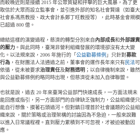
而較晚近則是接續 2015 年公眾質疑和抨擊的巨大風暴，為了更
取信於大眾而設立監事會，並引進外部的知名社會賢達（如臺大
社會系馮燕教授、政大會計系鄭丁旺教授等），此時基金會規模
已超過 800 億。
總結這樣的演變過程，慈濟的轉型分別來自
內部成長
和
外部課責
的壓力
。與此同時，臺灣非營利組織發展的環境卻沒有太大變
化。以法規來說，2006 年施行的「
公益勸募條例
」只針對
募款
行為
，在財團法人法通過之前，董事會的運作長年來只有
民法
可
依循，從未被要求
治理責任
及
財務透明
；以自律機制來說，雖然
與公益勸募條例約略同時出現，但慈濟從未加入自律聯盟。
也就是說，過去 20 年來臺灣公益部門快速成長，一方面法規未
能回應或指引，另一方面部門的自律缺乏強制力，公益組織便只
能自行想像、摸著石頭過河。但對鎮日埋首於社會議題的公益組
織來說 ，關於策略或治理架構的討論因為不急迫，一般來說難
以進入日常議程裡。直到壓力累積到不可忽視，才被迫被動因
應。