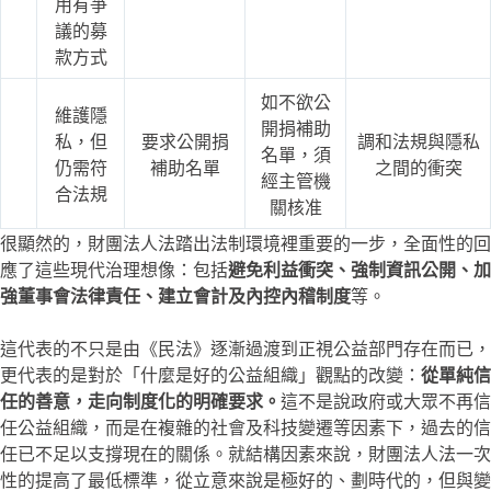
用有爭
議的募
款方式
如不欲公
維護隱
開捐補助
私，但
要求公開捐
調和法規與隱私
名單，須
仍需符
補助名單
之間的衝突
經主管機
合法規
關核准
很顯然的，財團法人法踏出法制環境裡重要的一步，全面性的回
應了這些現代治理想像：包括
避免利益衝突、強制資訊公開、加
強董事會法律責任、建立會計及內控內稽制度
等。
這代表的不只是由《民法》逐漸過渡到正視公益部門存在而已，
更代表的是對於「什麼是好的公益組織」觀點的改變：
從單純信
任的善意，走向制度化的明確要求。
這不是說政府或大眾不再信
任公益組織，而是在複雜的社會及科技變遷等因素下，過去的信
任已不足以支撐現在的關係。就結構因素來說，財團法人法一次
性的提高了最低標準，從立意來說是極好的、劃時代的，但與變