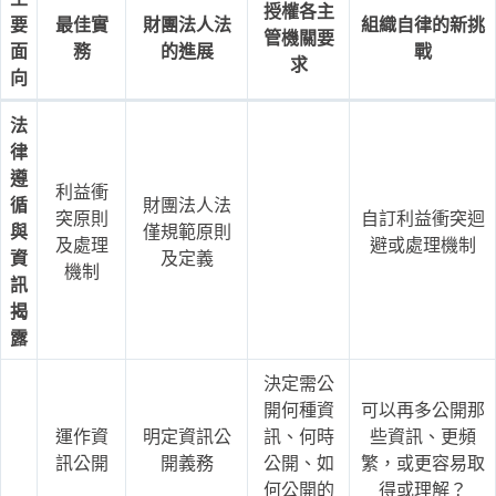
授權各主
要
最佳實
財團法人法
組織自律的新挑
管機關要
面
務
的進展
戰
求
向
法
律
遵
利益衝
循
財團法人法
突原則
自訂利益衝突迴
與
僅規範原則
及處理
避或處理機制
資
及定義
機制
訊
揭
露
決定需公
開何種資
可以再多公開那
運作資
明定資訊公
訊、何時
些資訊、更頻
訊公開
開義務
公開、如
繁，或更容易取
何公開的
得或理解？