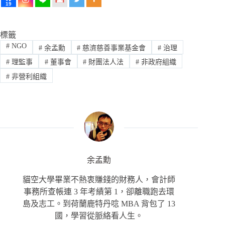
19
標籤
#
NGO
#
余孟勳
#
慈濟慈善事業基金會
#
治理
#
理監事
#
董事會
#
財團法人法
#
非政府組織
#
非營利組織
余孟勳
貓空大學畢業不熱衷賺錢的財務人，會計師
事務所查帳連 3 年考績第 1，卻離職跑去環
島及志工。到荷蘭鹿特丹唸 MBA 背包了 13
國，學習從脈絡看人生。