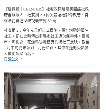
請
【雙週報｜01/12-01/25】社宅政見跳票民團痛批政
政
府
府自欺欺人、社安網 2.0 傳欠薪衛福部令改善、身
改
權法初審通過歧視最重罰 60 萬
革
社安網 2.0 今年元旦起正式實施，預計增聘逾萬名
社工，卻在此時傳出多縣市社工遭欠薪事件。嘉義
市、彰化縣、花蓮縣等地皆有約聘社工反映，截至
1 月中旬仍未領到 1 月份薪資，其中花蓮縣受影響
人數更超過百名。
閱讀全文
【雙
週
報
｜
01/12-
01/25】
社
宅
政
見