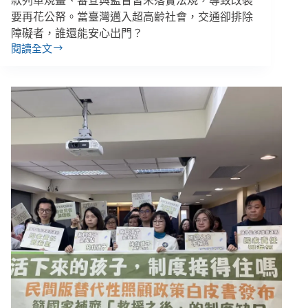
款列車規畫、審查與監督皆未落實法規，導致改裝
要再花公帑。當臺灣邁入超高齡社會，交通卻排除
障礙者，誰還能安心出門？
閱讀全文
開
放
大
眾
搭
乘
的
觀
光
列
車，
卻
說
自
己
不
是
大