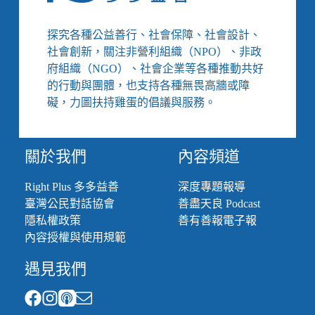
關
居
互
長
助
探究各種公益善行、社會保障、社會設計、
者
撐
社會創新，關注非營利組織（NPO）、非政
起
府組織（NGO）、社會企業等各種推動共好
笑
的行動與團體，也支持各種無畏高牆或障
淚
礙，力圖扶持雞蛋的倡議與服務。
交
織
的
安
關於我們
內容頻道
全
網
Right Plus 多多益善
深度專題報導
／
臺灣公民對話協會
善盡天良 Podcast
【眾
隱私權政策
善有善報電子報
聲
相
內容授權與使用規範
EP153】
遇見我們