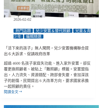
眾
運
輸？
超
2026-02-02
高
齡
熱門話題
兒少安置＆替代照顧
兒童＆青
社
少年
編輯精選
會
的
通
「活下來的孩子」無人聞問，兒少安置機構聯合提
行
出６大訴求、促請政府改革
障
礙
超過 4600 名孩子家庭失功能、進入家外安置，卻反
覆更換照顧者、被貼上「難照顧」標籤。安置盟指
出，人力流失、資源錯配、跨部會失靈，會加深孩
子的創傷，民間提出 6 大改革方向，要求國家承擔
一起照顧的責任。
閱讀全文
「活
下
來