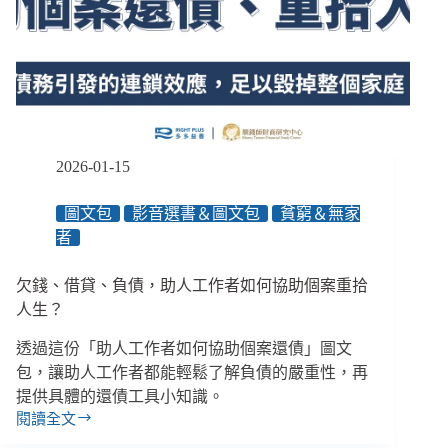
臺
灣，
為
什
麼
走
上
逃
2026-01-15
跑
的
圖文包
影音選書＆圖文包
貧窮＆無家
路？
者
欠錢、借貸、負債，助人工作者如何協助個案重拾
人生？
透過這份「助人工作者如何協助個案還債」圖文
包，讓助人工作者都能輕鬆了解負債的嚴重性，再
提供具體的還債工具小知識。
閱讀全文
欠