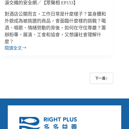
草
淚交織的安全網／【眾聲相 EP153】
案
個
對酒店公關而言，工作日常是什麼樣子？當身體和
人
外貌成為被挑選的商品，會面臨什麼樣的挑戰？喝
助
酒、唱歌、情緒勞動的背後，如何在守住尊嚴？籌
理
辦粉專、展演、工會和協會，又想讓社會理解什
入
麼？
法、
閱讀全文
社
酒
安
精、
網
高
2.0
跟
擴
鞋、
大
下一頁
燈
服
光
務
和
新
包
手
廂，
父
酒
母
店
與
公
獨