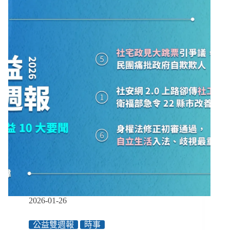
的
孩
子」
無
人
聞
問，
兒
少
安
置
機
構
聯
合
提
出
６
大
2026-01-26
訴
求、
公益雙週報
時事
促