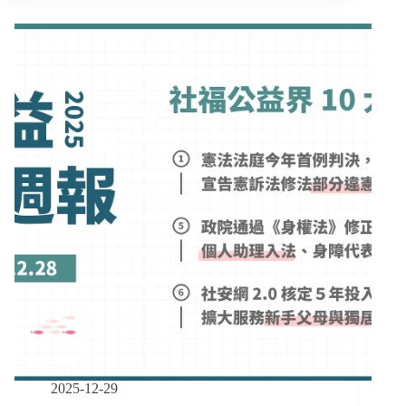
錢、
借
貸、
負
債，
助
人
工
作
者
如
何
協
助
個
案
重
拾
人
生？
2025-12-29