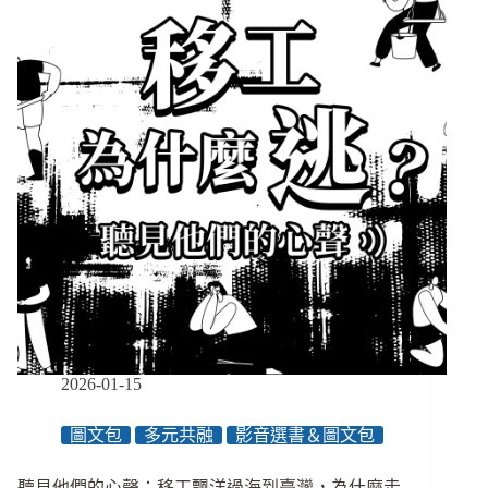
礙
者
經
驗
看
善
終
與
安
樂
死：
唯
有
自
主
尊
嚴
2026-01-15
的
活，
圖文包
多元共融
影音選書＆圖文包
才
有
聽見他們的心聲：移工飄洋過海到臺灣，為什麼走