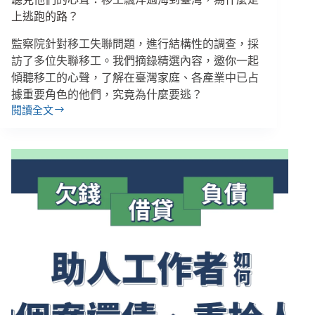
善
終
上逃跑的路？
的
監察院針對移工失聯問題，進行結構性的調查，採
自
由
訪了多位失聯移工。我們摘錄精選內容，邀你一起
傾聽移工的心聲，了解在臺灣家庭、各產業中已占
據重要角色的他們，究竟為什麼要逃？
閱讀全文
聽
見
他
們
的
心
聲：
移
工
飄
洋
過
海
到