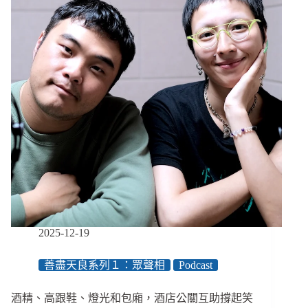
憲
法
法
庭
判
憲
訴
法
修
法
部
分
違
憲、
政
院
2025-12-19
身
權
善盡天良系列１：眾聲相
Podcast
法
修
正
酒精、高跟鞋、燈光和包廂，酒店公關互助撐起笑