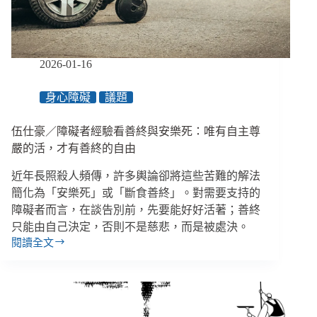
到
處
討
飯？」
2026-01-16
社
區
身心障礙
議題
拆
掉
伍仕豪／障礙者經驗看善終與安樂死：唯有自主尊
後，
共
嚴的活，才有善終的自由
融
近年長照殺人頻傳，許多輿論卻將這些苦難的解法
還
可
簡化為「安樂死」或「斷食善終」。對需要支持的
能
障礙者而言，在談告別前，先要能好好活著；善終
嗎？
只能由自己決定，否則不是慈悲，而是被處決。
閱讀全文
伍
仕
豪
／
障