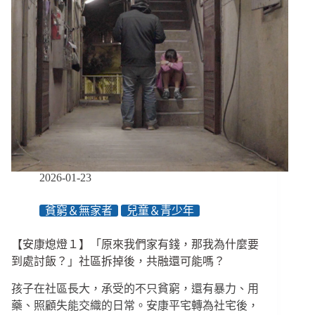
跳
票
民
團
痛
批
政
府
自
欺
欺
人、
2026-01-23
社
安
貧窮＆無家者
兒童＆青少年
網
2.0
傳
【安康熄燈１】「原來我們家有錢，那我為什麼要
欠
到處討飯？」社區拆掉後，共融還可能嗎？
薪
衛
孩子在社區長大，承受的不只貧窮，還有暴力、用
福
藥、照顧失能交織的日常。安康平宅轉為社宅後，
部