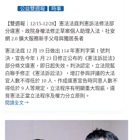
公益雙週報
時事
【雙週報｜12/15-12/28】憲法法庭判憲訴法修法部
分違憲、政院身權法修正草案個人助理入法、社安
網 2.0 擴大服務新手父母與獨居長者
憲法法庭 12 月 19 日做出 114 年憲判字第 1 號判
決，宣告今年 1 月 23 日修正公布的《憲法訴訟法》
部分條文違憲，即日起失效。判決認定，立法院藍
白聯手修正《憲法訴訟法》，增訂參與評議的大法
官人數不得低於 10 人、作成違憲宣告時同意人數不
得低於 9 人等規定，立法程序有明顯重大瑕疵，違
背憲法正當立法程序及權力分立原則。
閱讀全文
【雙
週
報
｜
12/15-
12/28】