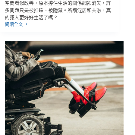
空間看似改善，原本撐住生活的關係網卻消失，許
令
多問題只是被推遠、被隱藏。所謂混居和共融，真
改
的讓人更好好生活了嗎？
善、
閱讀全文
身
【安
權
康
法
熄
初
燈
審
１】
通
「原
過
來
歧
我
視
們
最
家
重
有
罰
錢，
60
那
萬
我
為
什
麼
要