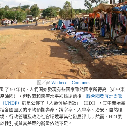
圖／@
Wikimedia Commons
到了 90 年代，人們開始發現有些國家雖然國家所得高（如中東
產油國），但教育和醫療水平卻遠遠落後，
聯合國發展計畫署
（UNDP）
於是公佈了「人類發展指數」（HDI），其中開始囊
括各國國民的平均預期壽命、識字率、入學率、治安、自然環
境、行政管理及政治社會環境等其他發展評比；然而，HDI 對
於性別或貧富差距的衡量依然不足。