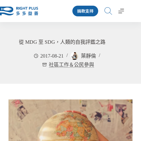
跳
捐款支持
至
主
要
內
容
從 MDG 至 SDG，人類的自我評鑑之路
2017-08-21
葉靜倫
社區工作＆公民參與