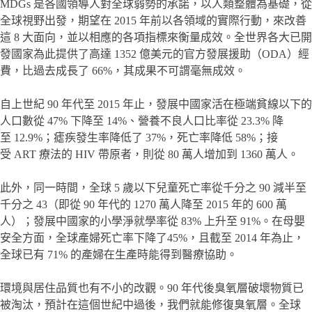
MDGs 是各國領導人對全球弱勢的承諾，以人類整體為基礎，從
全球視野出發，期望在 2015 年前以各領域的實際行動，來改善
這 8 大面向，並以相應的各項指標來衡量成效。全世界各大已開
發國家為此提供了高達 1352 億美元的官方發展援助（ODA）經
費，比過去成長了 66%，其成果不可謂毫無成效。
自上世紀 90 年代至 2015 年止，發展中國家活在極端貧線以下的
人口數從 47% 下降至 14%、營養不良人口比率從 23.3% 降
至 12.9%；瘧疾發生率降低了 37%，死亡率降低 58%；接
受 ART 療法的 HIV 帶原者，則從 80 萬人增加到 1360 萬人。
此外，同一時間，全球 5 歲以下兒童死亡率從千分之 90 減半至
千分之 43（即從 90 年代的 1270 萬人降至 2015 年的 600 萬
人）；發展中國家的小學淨就學率從 83% 上升至 91%。在母嬰
安全方面，全球產婦死亡率下降了45%，且截至 2014 年為止，
全球已有 71% 的產婦在生產時能得到醫療協助。
環境與居住品質也有不小的改觀。90 年代後臭氧層破壞物質已
被淘汰，預計在這個世紀中過後，我們就能修復臭氧層。全球