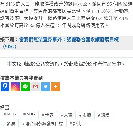
有 91% 的人口已能取得獲改善的飲用水源，並且有 95 個國家能
達到衛生目標；貧民窟的都市居民比例下降了近 10%；行動電
話普及率則大幅提升，網路使用人口比率更從 6% 躍升至 43%，
相當於有高達 32 億人在這 15 年間成為網路使用者。
接下篇：
當我們無法置身事外：認識聯合國永續發展目標
（SDG）
本文原刊載於公益交流站，於此收錄於原作者作品集中。
這篇不能只有我看到
1
標籤
#
MDG
#
SDG
#
世界
#
人類
#
永續
#
環境
#
發展
#
聯合國永續發展目標
#
評比