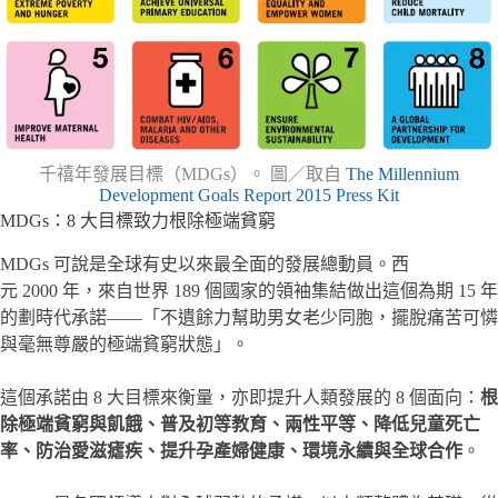
千禧年發展目標（MDGs）。 圖／取自
The Millennium
Development Goals Report 2015 Press Kit
MDGs：8 大目標致力根除極端貧窮
MDGs 可說是全球有史以來最全面的發展總動員。西
元 2000 年，來自世界 189 個國家的領袖集結做出這個為期 15 年
的劃時代承諾——「不遺餘力幫助男女老少同胞，擺脫痛苦可憐
與毫無尊嚴的極端貧窮狀態」。
這個承諾由 8 大目標來衡量，亦即提升人類發展的 8 個面向：
根
除極端貧窮與飢餓、普及初等教育、兩性平等、降低兒童死亡
率、防治愛滋瘧疾、提升孕產婦健康、環境永續與全球合作
。