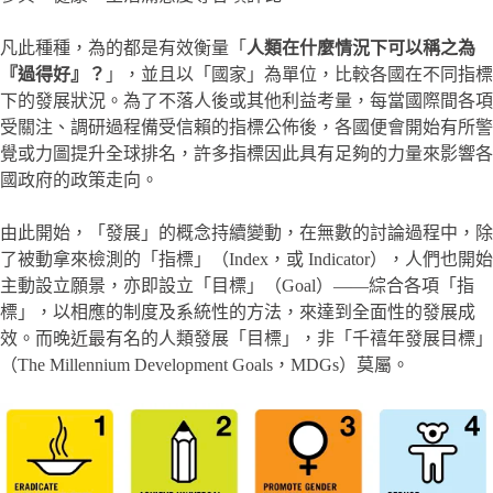
凡此種種，為的都是有效衡量「
人類在什麼情況下可以稱之為
『過得好』？
」，並且以「國家」為單位，比較各國在不同指標
下的發展狀況。為了不落人後或其他利益考量，每當國際間各項
受關注、調研過程備受信賴的指標公佈後，各國便會開始有所警
覺或力圖提升全球排名，許多指標因此具有足夠的力量來影響各
國政府的政策走向。
由此開始，「發展」的概念持續變動，在無數的討論過程中，除
了被動拿來檢測的「指標」（Index，或 Indicator），人們也開始
主動設立願景，亦即設立「目標」（Goal）——綜合各項「指
標」，以相應的制度及系統性的方法，來達到全面性的發展成
效。而晚近最有名的人類發展「目標」，非「千禧年發展目標」
（The Millennium Development Goals，MDGs）莫屬。