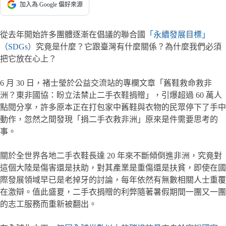
加入為 Google 偏好來源
從去年開始許多團體逐漸在倡議的聯合國
「永續發展目標」
（SDGs）
究竟是什麼？它跟臺灣有什麼關係？為什麼我們必須
把它放在心上？
6 月 30 日，褚士瑩於公益交流站的專欄文章「舊鞋救命救非
洲？東非國協：盼立法禁止二手衣鞋捐贈」，引爆超過 60 萬人
點閱分享，許多原本正在打包家中舊鞋與衣物的民眾停下了手中
動作，忽然之間發現「捐二手衣救非洲」原來是件需要思考的
事。
關於全世界各地二手衣鞋長達 20 年來不斷傾倒進非洲，究竟對
這個大陸是傷害還是扶助，對其產業是重傷還是扶貧，即使在國
際發展領域早已是老掉牙的討論，每年依然有無數相關人士重覆
在激辯。值此盛夏，二手衣捐贈的利弊隨著暑假期間一團又一團
的志工服務而重新被翻出。