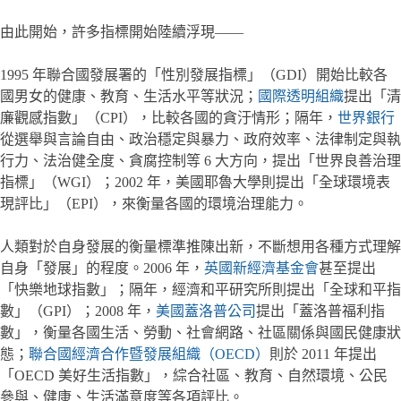
由此開始，許多指標開始陸續浮現——
1995 年聯合國發展署的「性別發展指標」（GDI）開始比較各
國男女的健康、教育、生活水平等狀況；
國際透明組織
提出「清
廉觀感指數」（CPI），比較各國的貪汙情形；隔年，
世界銀行
從選舉與言論自由、政治穩定與暴力、政府效率、法律制定與執
行力、法治健全度、貪腐控制等 6 大方向，提出「世界良善治理
指標」（WGI）；2002 年，美國耶魯大學則提出「全球環境表
現評比」（EPI），來衡量各國的環境治理能力。
人類對於自身發展的衡量標準推陳出新，不斷想用各種方式理解
自身「發展」的程度。2006 年，
英國新經濟基金會
甚至提出
「快樂地球指數」；隔年，經濟和平研究所則提出「全球和平指
數」（GPI）；2008 年，
美國蓋洛普公司
提出「蓋洛普福利指
數」，衡量各國生活、勞動、社會網路、社區關係與國民健康狀
態；
聯合國經濟合作暨發展組織（OECD）
則於 2011 年提出
「OECD 美好生活指數」，綜合社區、教育、自然環境、公民
參與、健康、生活滿意度等各項評比。