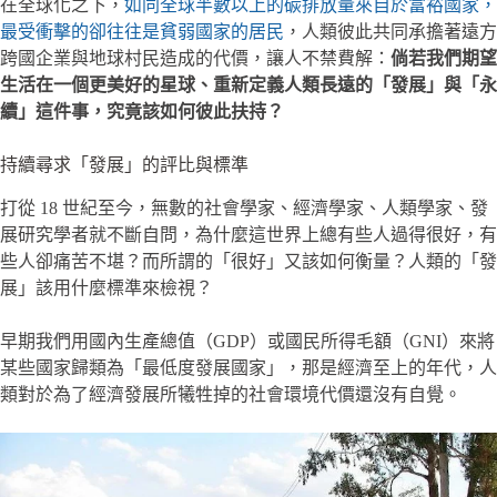
在全球化之下，
如同全球半數以上的碳排放量來自於富裕國家，
最受衝擊的卻往往是貧弱國家的居民
，人類彼此共同承擔著遠方
跨國企業與地球村民造成的代價，讓人不禁費解：
倘若我們期望
生活在一個更美好的星球、重新定義人類長遠的「發展」與「永
續」這件事，究竟該如何彼此扶持？
持續尋求「發展」的評比與標準
打從 18 世紀至今，無數的社會學家、經濟學家、人類學家、發
展研究學者就不斷自問，為什麼這世界上總有些人過得很好，有
些人卻痛苦不堪？而所謂的「很好」又該如何衡量？人類的「發
展」該用什麼標準來檢視？
早期我們用國內生產總值（GDP）或國民所得毛額（GNI）來將
某些國家歸類為「最低度發展國家」，那是經濟至上的年代，人
類對於為了經濟發展所犧牲掉的社會環境代價還沒有自覺。