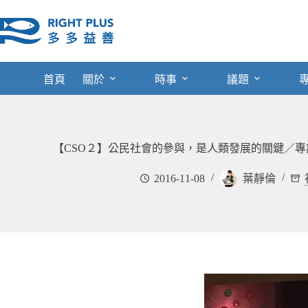
跳
至
主
要
內
首頁
關於
時事
議題
容
【CSO２】公民社會的參與，是人類發展的關鍵／專訪 Concord
2016-11-08
葉靜倫