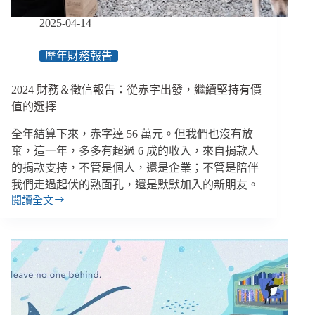
好
的
2025-04-14
選
擇
歷年財務報告
成
為
唯
2024 財務＆徵信報告：從赤字出發，繼續堅持有價
一
值的選擇
選
擇
全年結算下來，赤字達 56 萬元。但我們也沒有放
棄，這一年，多多有超過 6 成的收入，來自捐款人
的捐款支持，不管是個人，還是企業；不管是陪伴
我們走過起伏的熟面孔，還是默默加入的新朋友。
閱讀全文
2024
財
務
＆
徵
信
報
告：