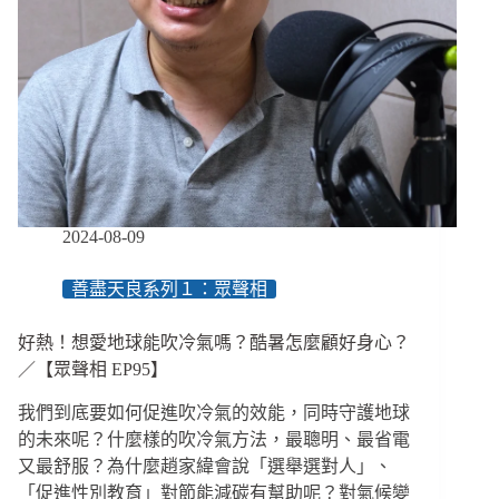
新
開
募，
婦
女
就
業
陪
伴
更
2024-08-09
進
一
善盡天良系列１：眾聲相
步
好熱！想愛地球能吹冷氣嗎？酷暑怎麼顧好身心？
／【眾聲相 EP95】
我們到底要如何促進吹冷氣的效能，同時守護地球
的未來呢？什麼樣的吹冷氣方法，最聰明、最省電
又最舒服？為什麼趙家緯會說「選舉選對人」、
「促進性別教育」對節能減碳有幫助呢？對氣候變