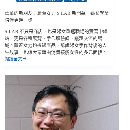
心
守
萬華的新朋友：蘆葦女力 S-LAB 新開募，婦女就業
護
森
陪伴更進一步
林
S-LAB 不只是商店，也是婦女重返職場的實習中繼
／
【創
站，更是各種展覽、手作體驗課、議題交流的場
新！
域。蘆葦女力盼透過產品，訴說婦女手作背後的人
不
生故事，也讓大眾藉由消費接觸女性的多元面貌。
是
閱讀全文
萬
空
華
話】
的
專
新
欄
朋
友：
蘆
葦
女
力
S-
LAB