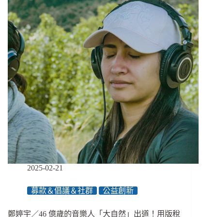
司
合
作
的
挑
戰、
全
球
數
位
共
融
的
未
來
2025-02-21
募款＆倡議＆社群
公益創新
鄭婷宇／46 億歲的音樂人「大自然」出道！用版稅