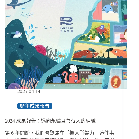
從
赤
字
出
發，
繼
續
堅
持
有
價
值
的
選
2025-04-14
擇
歷年成果報告
2024 成果報告：邁向永續且善待人的組織
第 6 年開始，我們會聚焦在「擴大影響力」這件事