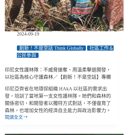
版
稅
支
持
環
2024-09-19
境
保
創新！不是空話 Think Globally
社區工作＆
育，
公民參與
輕
鬆
聽
印尼女性護林隊：不威脅搶奪、用溫柔擊退開發，
海
以社區為核心守護森林／【創新！不是空話】專欄
浪
和
印尼亞齊省在地環保組織 HAkA 以社區的需求出
鳥
發，培訓了當地第一支女性護林隊。她們和森林的
鳴
關係密切，和開發者以獨特方式對話，不僅復育了
森林，也增加女性的經濟自主能力與政治影響力。
閱讀全文
印
尼
女