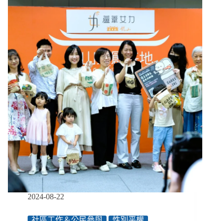
性
護
林
隊：
不
威
脅
搶
奪、
用
溫
柔
擊
退
開
發，
以
社
區
2024-08-22
為
核
社區工作＆公民參與
性別平權