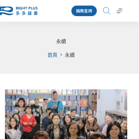
跳
捐款支持
至
主
要
內
容
永續
首頁
永續