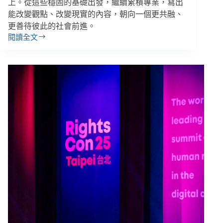
上。從這些穩固的基礎出發，繼續累積專業，寫出
能改變觀點、改變現實的內容，朝向一個更共融、
更善待彼此的社會前進。
閱讀全文
2024
成
果
報
告：
邁
向
永
續
且
善
待
人
的
組
織