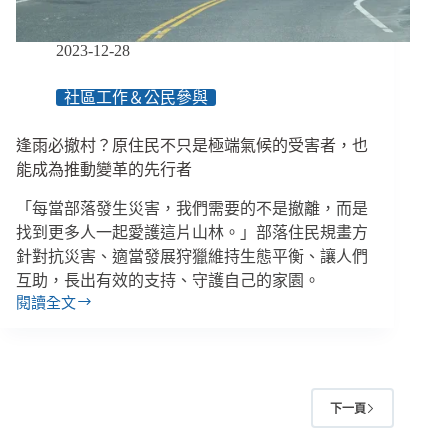
／
【眾
聲
2023-12-28
相
EP95】
社區工作＆公民參與
逢雨必撤村？原住民不只是極端氣候的受害者，也
能成為推動變革的先行者
「每當部落發生災害，我們需要的不是撤離，而是
找到更多人一起愛護這片山林。」部落住民規畫方
針對抗災害、適當發展狩獵維持生態平衡、讓人們
互助，長出有效的支持、守護自己的家園。
閱讀全文
逢
雨
必
撤
村？
下一頁
原
住