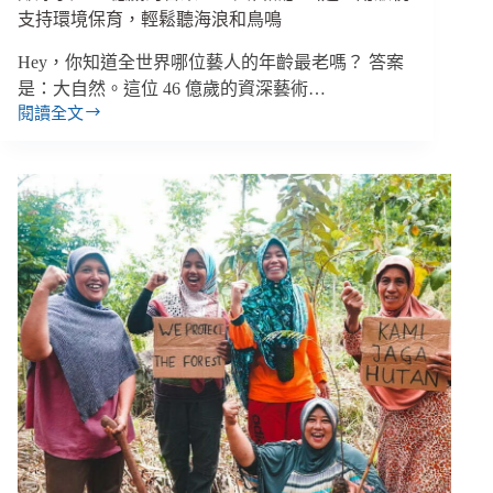
支持環境保育，輕鬆聽海浪和鳥鳴
Hey，你知道全世界哪位藝人的年齡最老嗎？ 答案
是：大自然。這位 46 億歲的資深藝術…
閱讀全文
鄭
婷
宇
／
46
億
歲
的
音
樂
人
「大
自
然」
出
道！
用