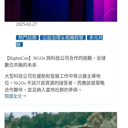
2025-02-27
熱門話題
公益治理＆組織經營
多元共
融
【RightsCon】NGOs 與科技公司合作的挑戰、全球
數位共融的未來
大型科技公司在援助和發展工作中常占據主導地
位。NGOs 不該只是資源的接受者，而應該是策略
合作夥伴，並且納入當地社群的參與。
閱讀全文
【RightsCon】
NGOs
與
科
技
公