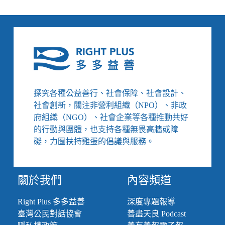
民
不
只
是
極
端
氣
候
的
探究各種公益善行、社會保障、社會設計、
受
社會創新，關注非營利組織（NPO）、非政
害
府組織（NGO）、社會企業等各種推動共好
者，
的行動與團體，也支持各種無畏高牆或障
也
礙，力圖扶持雞蛋的倡議與服務。
能
成
為
推
關於我們
內容頻道
動
變
Right Plus 多多益善
深度專題報導
革
臺灣公民對話協會
善盡天良 Podcast
的