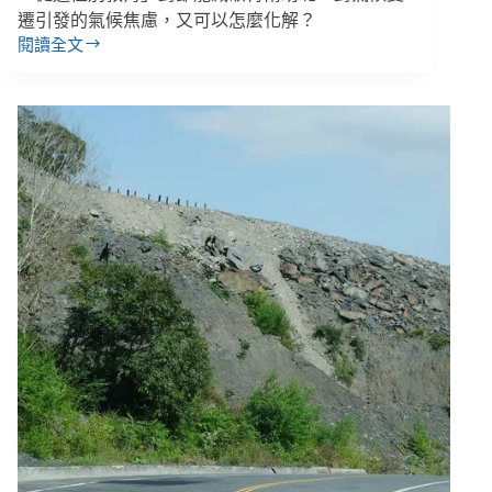
遷引發的氣候焦慮，又可以怎麼化解？
閱讀全文
好
熱！
想
愛
地
球
能
吹
冷
氣
嗎？
酷
暑
怎
麼
顧
好
身
心？