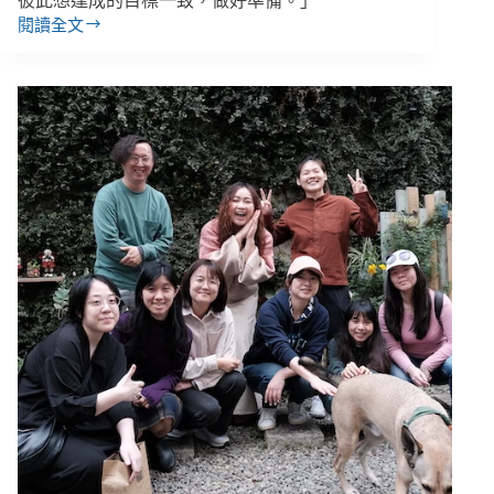
彼此想達成的目標一致，做好準備。」
閱讀全文
先
利
他
才
能
共
好！
家
樂
福、
裕
隆
與
NGO
的
永
續
解
方，
讓