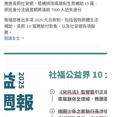
讞
推進長照社安網、租補排除違建和生育補助 10 萬、
家
原民身分法過渡期將滿逾 7000 人恐失身分
屬
痛
衛福部推出多項 2026 元旦新制，包括弱勢群體生活
批
補助、長照 3.0 服務給付對象，以及社安網各項服
偏
務。
袒、
閱讀全文
泰
【雙
博
週
勞
報
資
｜
12/29-
爭
01/11】
議
元
工
旦
會
新
控
制
訴
加
打
碼
壓
弱
勢
補