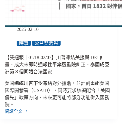
婚
姻
移
民
將
2025-02-10
納
入
時事
公益雙週報
就
服
法、
【雙週報｜01/18-02/07】川普凍結美援與 DEI 計
勞
畫、成大未即時通報性平案遭監院糾正、泰國成亞
動
洲第３個同婚合法國家
部
令
美國總統川普下令凍結對外援助，並計劃重組美國
臺
國際開發署（USAID），同時要求該署配合「美國
中
優先」政策方向，未來更可能將部分功能併入國務
新
院。
光
閱讀全文
三
【雙
越
週
停
報
工
｜