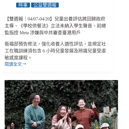
家
時事
公益雙週報
執
行
長
【雙週報｜04/07-04/20】兒童出養評估將回歸政府
涉
主導、《學校供餐法》立法未納入學生聲音、前總
侵
監指控 Meta 涉嫌與中共審查臺港用戶
占
公
衛福部預告修法，強化收養人適性評估，並規定社
款
工在職訓練須包含 6 小時兒童發展及辨識兒童受虐
及
敏感度課程。
性
閱讀全文
侵、
【雙
立
週
院
報
通
｜
04/07-
過
600
04/20】
億
兒
災
童
後
出
重
養
建
評