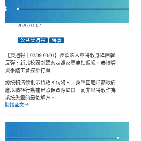
多
多！
當
深
2026-03-02
度
報
公益雙週報
時事
導
進
【雙週報｜02/09-03/01】長照殺人案特赦身障團體
入
社
反彈、新北校園割頸案定讞家屬痛批偏袒、泰博勞
群，
資爭議工會控訴打壓
怎
麼
總統賴清德批示特赦 8 旬婦人，身障團體呼籲政府
被
應以積極行動補足照顧資源缺口，而非以特赦作為
滑
系統失靈的最後解方。
手
閱讀全文
【雙
機
週
的
報
人
｜
看
02/09-
見？
03/01】