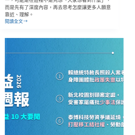
一，可能是在這裡不是先想「大家想看到什麼」，
而是先有了深度內容，再去思考怎麼讓更多人願意
靠近、理解。
閱讀全文
從
商
業
行
銷
到
非
營
利
媒
體，
新
同
事
小
辛
加
入