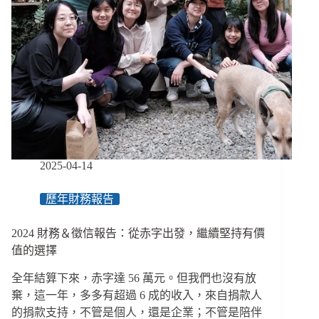
補
估
助
將
12
回
縣
歸
市
政
府
主
導、
《學
校
供
2025-04-14
餐
法》
歷年財務報告
立
法
未
2024 財務＆徵信報告：從赤字出發，繼續堅持有價
納
值的選擇
入
學
全年結算下來，赤字達 56 萬元。但我們也沒有放
生
棄，這一年，多多有超過 6 成的收入，來自捐款人
聲
的捐款支持，不管是個人，還是企業；不管是陪伴