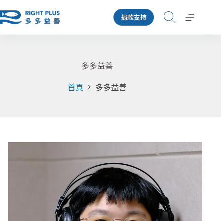
跳
捐款支持
至
主
要
內
容
多多益善
首頁
多多益善