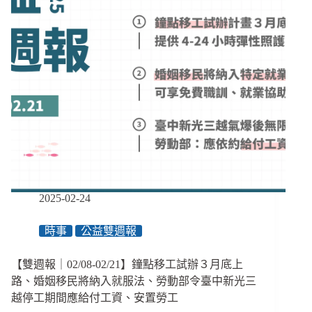
續
且
善
待
人
的
組
織
2025-02-24
時事
公益雙週報
【雙週報｜02/08-02/21】鐘點移工試辦３月底上
路、婚姻移民將納入就服法、勞動部令臺中新光三
越停工期間應給付工資、安置勞工