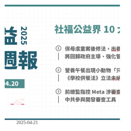
萬、
報
原
｜
民
08/11-
身
08/24】
分
兒
法
托
過
法
渡
監
期
管
將
雲
滿
引
逾
發
7000
正
人
反
恐
論
失
戰、
身
桃
分
園
少
年
2025-04-21
之