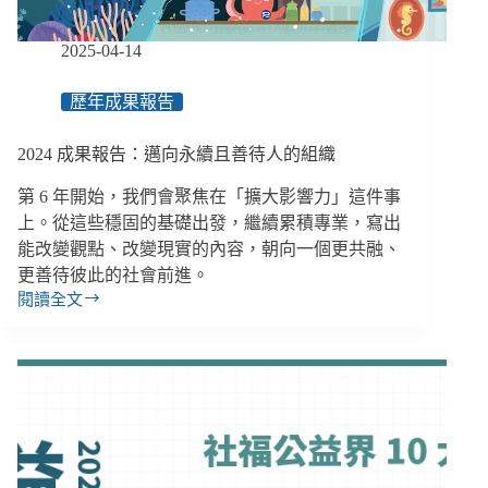
的
選
2025-04-14
擇
歷年成果報告
2024 成果報告：邁向永續且善待人的組織
第 6 年開始，我們會聚焦在「擴大影響力」這件事
上。從這些穩固的基礎出發，繼續累積專業，寫出
能改變觀點、改變現實的內容，朝向一個更共融、
更善待彼此的社會前進。
閱讀全文
2024
成
果
報
告：
邁
向
永