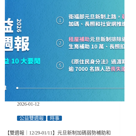
／
長
【小
照
時
殺
常
人
讀
案
書
特
EP37】
赦
身
障
團
體
反
彈、
新
北
校
2026-01-12
園
割
公益雙週報
時事
頸
案
定
【雙週報｜12/29-01/11】元旦新制加碼弱勢補助和