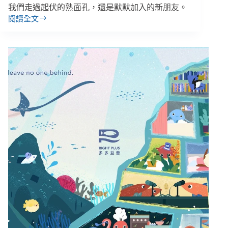
音、
我們走過起伏的熟面孔，還是默默加入的新朋友。
前
閱讀全文
2024
總
財
監
務
指
＆
控
Meta
徵
涉
信
嫌
報
與
告：
中
從
共
赤
審
字
查
出
臺
發，
港
繼
用
續
戶
堅
持
有
價
值