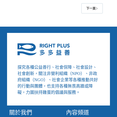
01/18-
期
下一頁
02/07】
間
川
應
普
給
凍
付
結
工
美
資、
援
安
與
置
DEI
勞
計
工
畫、
探究各種公益善行、社會保障、社會設計、
成
社會創新，關注非營利組織（NPO）、非政
大
府組織（NGO）、社會企業等各種推動共好
未
即
的行動與團體，也支持各種無畏高牆或障
時
礙，力圖扶持雞蛋的倡議與服務。
通
報
性
關於我們
內容頻道
平