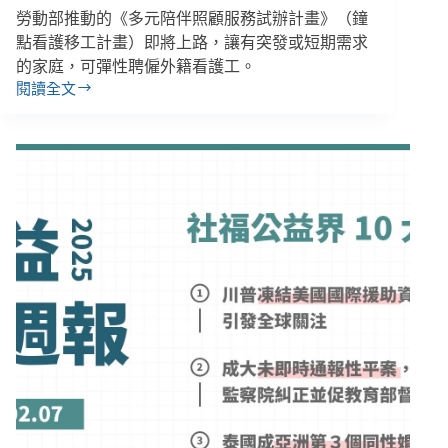
勞動部推動的《多元陪伴照顧服務試辦計畫》（鐘
點看護移工計畫）即將上路，讓有突發或短期需求
的家庭，可彈性聘僱外籍看護工。
閱讀全文
【雙
週
報
｜
02/08-
02/21】
鐘
點
移
工
試
辦
３
月
底
上
路、