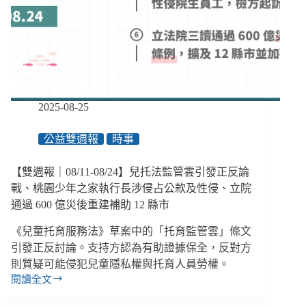
助
和
推
進
長
照
社
2025-08-25
安
網、
公益雙週報
時事
租
補
排
【雙週報｜08/11-08/24】兒托法監管雲引發正反論
除
戰、桃園少年之家執行長涉侵占公款及性侵、立院
違
通過 600 億災後重建補助 12 縣市
建
和
《兒童托育服務法》草案中的「托育監管雲」條文
生
引發正反討論。支持方認為有助證據保全，反對方
育
則質疑可能侵犯兒童隱私權與托育人員勞權。
補
閱讀全文
助
【雙
10
週